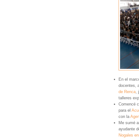
En el marc
docentes, a
de Renca
,
talleres ex
Comencé co
para el
Acu
con la
Agen
Me sumé a
ayudante de
Nogales en