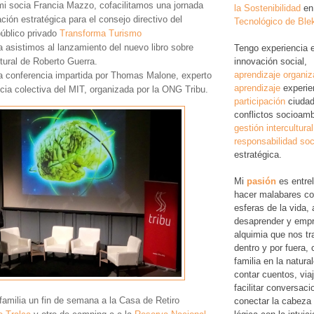
mi socia Francia Mazzo, cofacilitamos una jornada
la Sostenibilidad
en
ación estratégica para el consejo directivo del
Tecnológico de Ble
úblico privado
Transforma Turismo
asistimos al lanzamiento del nuevo libro sobre
Tengo experiencia 
innovación social,
tural de Roberto Guerra.
aprendizaje organiz
na conferencia impartida por Thomas Malone, experto
aprendizaje
experie
ncia colectiva del MIT, organizada por la ONG Tribu.
participación
ciudad
conflictos socioamb
gestión intercultural
responsabilidad soc
estratégica.
Mi
pasión
es entre
hacer malabares co
esferas de la vida, 
desaprender y empr
alquimia que nos tr
dentro y por fuera,
familia en la natura
contar cuentos, via
facilitar conversac
amilia un fin de semana a la Casa de Retiro
conectar la cabeza 