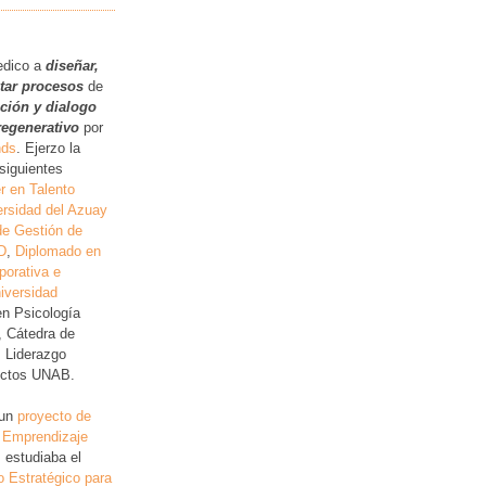
.
edico a
diseñar,
itar procesos
de
ución y dialogo
regenerativo
por
nds
. Ejerzo la
siguientes
r en Talento
rsidad del Azuay
de Gestión de
D
,
Diplomado en
porativa e
iversidad
en Psicología
, Cátedra de
, Liderazgo
lictos UNAB.
 un
proyecto de
 Emprendizaje
 estudiaba el
o Estratégico para