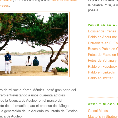
lógica con la intuic
e Tralca
y otro de camping a a la
Reserva Nacional
la palabra. Y sí, a 
preses
.
poesía.
PABLO EN LA W
Dossier de Prensa
Pablo en About.me
Entrevista en El Cor
Busca a Pablo en 
Fotos de Pablo en 
Fotos de Yohana y
Pablo en Facebook
Pablo en Linkedin
Pablo en Twitter
yo de mi socia Karen Méndez, pasé gran parte del
rero entrevistando a unos cuarenta actores
es de la Cuenca de Aculeo, en el marco del
WEBS Y BLOGS 
to de información para el proceso de diálogo
Glocal Minds
 la generación de un Acuerdo Voluntario de Gestión
enca de Aculeo.
Master's in Strateg