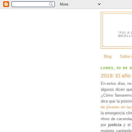
"FUI A
MEOLL
Blog
Sobre e
LUNES, 30 DE 
2019: El año
En estos días, no
algunos dicen qu
¿Cómo llamaremo
dice que la próx
de jóvenes en las
la emergencia cl
ritmo de
cacerol
por
justicia
y el
mujeres cantando