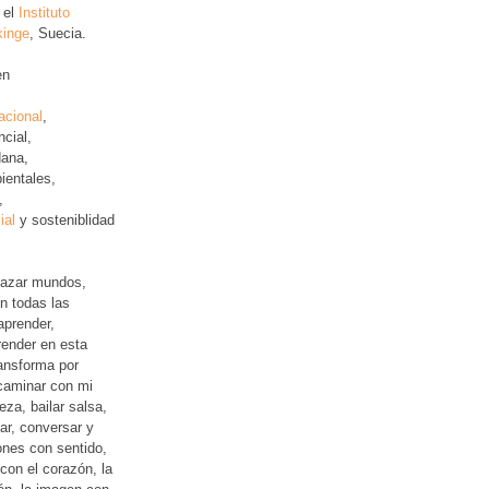
 el
Instituto
kinge
, Suecia.
en
acional
,
ncial
,
ana,
ientales,
,
ial
y sosteniblidad
lazar mundos,
n todas las
aprender,
ender en esta
ansforma por
 caminar con mi
leza, bailar salsa,
jar, conversar y
iones con sentido,
con el corazón, la