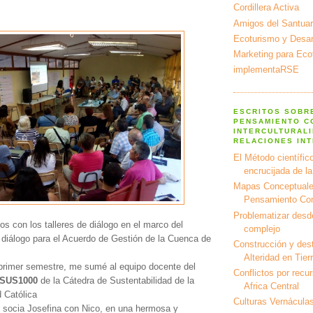
Cordillera Activa
Amigos del Santuar
Ecoturismo y Desarr
Marketing para Eco
implementaRSE
ESCRITOS SOBR
PENSAMIENTO C
INTERCULTURALI
RELACIONES IN
El Método científico
encrucijada de l
Mapas Conceptuale
Pensamiento Co
Problematizar desd
 con los talleres de diálogo en el marco del
complejo
 diálogo para el Acuerdo de Gestión de la Cuenca de
Construcción y dest
Alteridad en Tier
 primer semestre, me sumé al equipo docente del
Conflictos por recu
SUS1000
de la Cátedra de Sustentabilidad de la
Africa Central
 Católica
Culturas Vernáculas
 socia Josefina con Nico, en una hermosa y