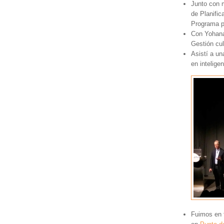
Junto con 
de Planific
Programa p
Con Yohana 
Gestión cul
Asistí a u
en intelige
Fuimos en f