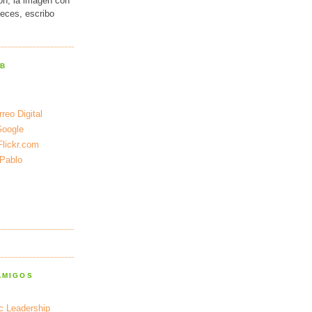
ión, la imagen con
veces, escribo
EB
reo Digital
Google
Flickr.com
 Pablo
AMIGOS
ic Leadership