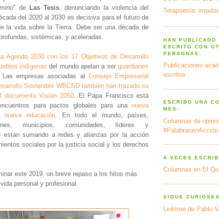
amino
" de
Las Tesis
, denunciando la violencia del
Terapoesía: impulso
écada del 2020 al 2030 es decisiva para el futuro de
e la vida sobre la Tierra. Debe ser una década de
profundas, sistémicas, y aceleradas.
HAN PUBLICADO
ESCRITO CON O
PERSONAS:
a Agenda 2030 con los 17 Objetivos de Desarrollo
Publicaciones acad
ueblos indígenas
del mundo apelan a ser
guardianes
escritos
Las empresas asociadas al
Consejo Empresarial
esarrollo Sostenible WBCSD también han trazado su
el documento Visión 2050
. El Papa Francisco está
ESCRIBO UNA C
ncuentros para pactos globales para una
nueva
MES:
 nueva educación
. En todo el mundo, países,
Columnas de opinió
iones, municipios, comunidades, líderes y
#PalabrasenAcción
e están sumando a redes y alianzas por la acción
ientos sociales por la justicia social y los derechos
A VECES ESCRIB
Columnas en El Qu
minar este 2019, un breve repaso a los hitos más
vida personal y profesional.
SIGUE CURIOSE
Linktree de Pablo V