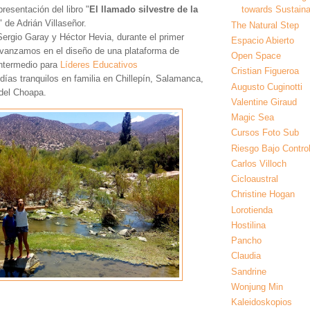
presentación del libro "
El llamado silvestre de la
towards Sustainab
" de Adrián Villaseñor.
The Natural Step
ergio Garay y Héctor Hevia, durante el primer
Espacio Abierto
vanzamos en el diseño de una plataforma de
Open Space
intermedio para
Líderes Educativos
Cristian Figueroa
ías tranquilos en familia en Chillepín, Salamanca,
Augusto Cuginotti
 del Choapa.
Valentine Giraud
Magic Sea
Cursos Foto Sub
Riesgo Bajo Contro
Carlos Villoch
Cicloaustral
Christine Hogan
Lorotienda
Hostilina
Pancho
Claudia
Sandrine
Wonjung Min
Kaleidoskopios