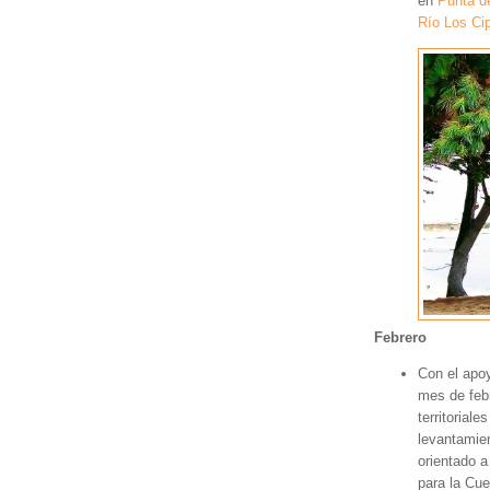
en
Punta d
Río Los Ci
Febrero
Con el apo
mes de feb
territorial
levantamien
orientado a
para la Cu