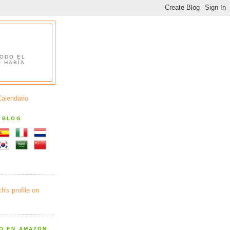
TODO EL
O HABÍA
Calendario
S BLOG
RO EN AMAZON