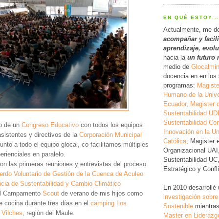
EN QUÉ ESTOY..
Actualmente, me d
acompañar y facil
a
prendizaje, evol
hacia la
un futuro 
medio de
Glocalmi
docencia en en los 
programas:
Magiste
Humano de la Unive
Ecuador
,
Magister 
Sustentabilidad UD
Sustentabilidad Cor
o de un
Congreso Educativo
con todos los equipos
Innovación en la Un
sistentes y directivos de la
Corporación Municipal
Católica
, Magister 
 junto a todo el equipo glocal, co-facilitamos múltiples
Organizacional UAI
perienciales en paralelo.
Sustentabilidad UC
n las primeras reuniones y entrevistas del proceso
Estratégico y Conf
erdo Voluntario de Gestión de la Cuenca de Aculeo
cia de Sustentabilidad y Cambio Climático
En 2010 desarrollé
l Campamento
Scout
de verano de mis hijos como
investigación
sobre
 cocina durante tres días en el
camping Los
Sostenible
mientras
 Vilches
, región del Maule.
Master en Liderazg