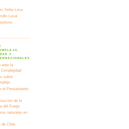
io Yerba Loca
ollo Local
turismo
E
OMPLEJO,
DAD Y
TERNACIONALES
 ante la
a Complejidad
s sobre
mplejo
e el Pensamiento
rucción de la
ra del Fuego
rsos naturales en
 de Chile