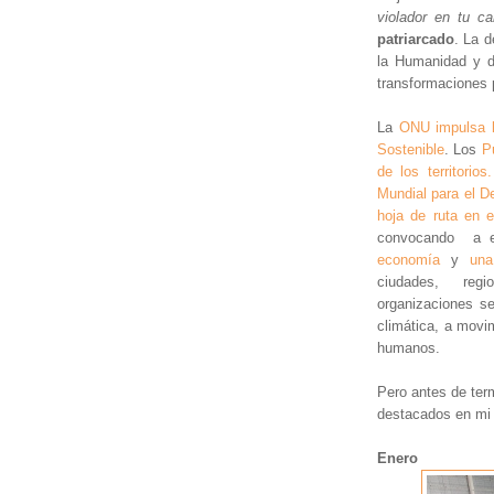
violador en tu c
patriarcado
. La d
la Humanidad y d
transformaciones 
La
ONU impulsa l
Sostenible
. Los
P
de los territorios.
Mundial para el D
hoja de ruta en 
convocando a e
economía
y
una
ciudades, reg
organizaciones s
climática, a movim
humanos.
Pero antes de ter
destacados en mi 
Enero