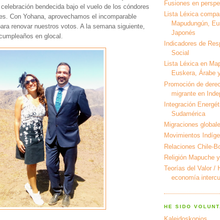
Fusiones en perspec
celebración bendecida bajo el vuelo de los cóndores
Lista Léxica compa
nes. Con Yohana, aprovechamos el incomparable
Mapudungún, Eus
ara renovar nuestros votos. A la semana siguiente,
Japonés
 cumpleaños en glocal.
Indicadores de Res
Social
Lista Léxica en Ma
Euskera, Árabe y
Promoción de derec
migrante en Ind
Integración Energét
Sudamérica
Migraciones global
Movimientos Indíg
Relaciones Chile-Bo
Religión Mapuche y
Teorías del Valor /
economía intercul
HE SIDO VOLUNT
Kaleidoskopios