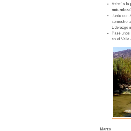
Asistí a la 
naturaleza
Junto con S
semestre a
Liderazgo 
Pasé unos d
en el Valle
Marzo