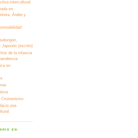
tiva intercultural
rada en
kera, Árabe y
ponsabilidad
pudungún,
 Japonés (escrito)
hos de la infancia
ependencia
ica en
es
enas
livia
 Cristianismo
 Hacia una
tural
ARIO EN: