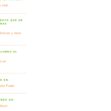
 vital
 ESTO QUE HE
TRAS
émicas y otros
OLUMNA AL
n en
O EN:
into Poder
ANDO EN:
illoch