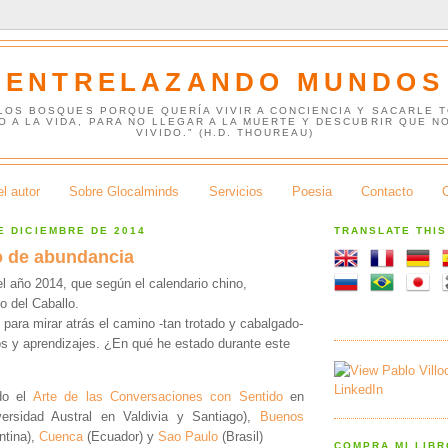
ENTRELAZANDO MUNDOS
 LOS BOSQUES PORQUE QUERÍA VIVIR A CONCIENCIA Y SACARLE 
O A LA VIDA, PARA NO LLEGAR A LA MUERTE Y DESCUBRIR QUE N
VIVIDO." (H.D. THOUREAU)
l autor
Sobre Glocalminds
Servicios
Poesia
Contacto
E DICIEMBRE DE 2014
TRANSLATE THI
o de abundancia
el año 2014, que según el calendario chino,
o del Caballo.
ara mirar atrás el camino -tan trotado y cabalgado-
ros y aprendizajes. ¿En qué he estado durante este
do el
Arte de las Conversaciones con Sentido
en
versidad Austral en Valdivia y Santiago),
Buenos
ntina),
Cuenca
(Ecuador) y
Sao Paulo
(Brasil)
COMPRA MI LIB