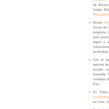
de Bocacci
Sergio Be
Nacional de
Desde
Glo
Social de 
programa t
este proce
región y 
conclusio
facilitadora
Con el eq
petición de
estudio c
Australia,
símbolos d
País.
En Enero,
Facilitador
en Lima, o