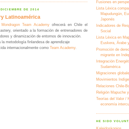
Fusiones en perspec
Lista Léxica compa
 DICIEMBRE DE 2014
Mapudungún, Eus
y Latinoamérica
Japonés
,
Mondragon Team Academy
ofrecerá en Chile el
Indicadores de Res
tery, orientado a la formación de entrenadores de
Social
ores y dinamización de entornos de innovación.
Lista Léxica en Ma
a la metodología finlandesa de aprendizaje
Euskera, Árabe y
cida internacionalmente como
Team Academy
.
Promoción de derec
migrante en Ind
Integración Energét
Sudamérica
Migraciones global
Movimientos Indíg
Relaciones Chile-Bo
Religión Mapuche y
Teorías del Valor /
economía intercul
HE SIDO VOLUNT
Kaleidoskopios