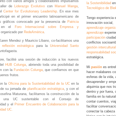
Junto con varios amigos y colaboradores impulsamos
la Sostenibilidad
en
taller de
Liderazgo Evolutivo
con
Manuel Manga
,
Tecnológico de Ble
del
Center for Evolutionary Leadership
. En ese mes
rticipé en el primer encuentro latinoamericano de
Tengo experiencia 
res gráficos convocado por la presencia de
Patricia
innovación social,
en el
Foro Internacional sobre Empresa y
aprendizaje organiz
organizado por
RedeAmérica
.
aprendizaje
experie
participación
ciudad
Karen Mendez y Mauricio Líbano, co-facilitamos una
conflictos socioamb
de
reflexión estratégica
para la
Universidad Santo
gestión intercultural
ntofagasta.
responsabilidad soc
estratégica.
re, facilité una sesión de inducción a los nuevos
del
HUB Colunga
, abriendo toda una posibilidad de
Mi
pasión
es entre
ón con la
Fundación Colunga
, que confiamos en que
hacer malabares co
uenos frutos.
esferas de la vida, 
desaprender y empr
on la
Oficina para la Sustentabilidad de la UC
en la
alquimia que nos tr
n de su jornada de
planificación estratégica
, y con el
dentro y por fuera,
osefina Maturana, facilitamos la construcción de la
familia en la natura
e una UC sustentable con el Consejo de
contar cuentos, via
lidad y el
Primer Encuentro de Colaboración para la
facilitar conversac
lidad UC.
conectar la cabeza 