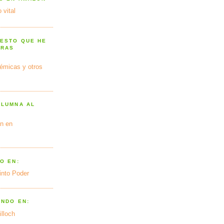
 vital
 ESTO QUE HE
TRAS
émicas y otros
OLUMNA AL
n en
O EN:
into Poder
ANDO EN:
illoch