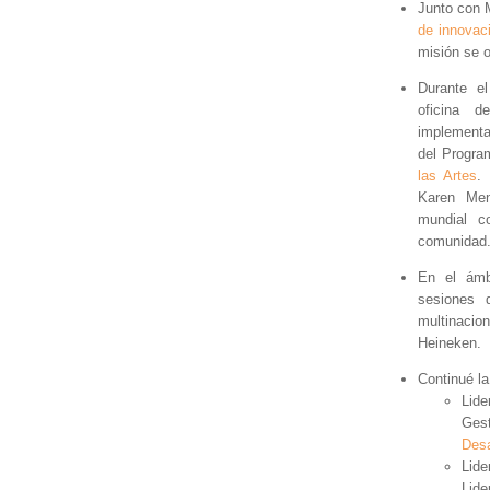
Junto con 
de innovac
misión se o
Durante e
oficina 
implementa
del Progr
las Artes
.
Karen Men
mundial c
comunidad
En el ámb
sesiones 
multinacio
Heineken.
Continué l
Lide
Ges
Desa
Lide
Lide