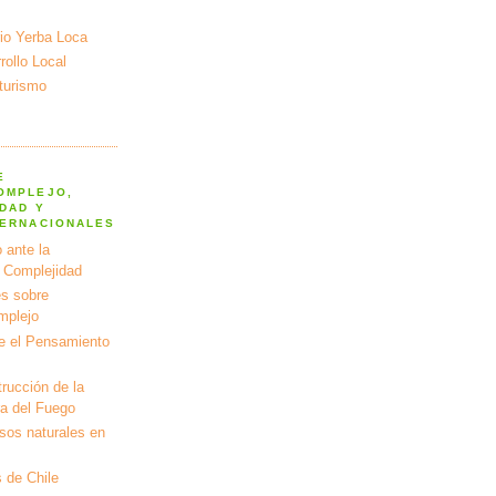
io Yerba Loca
ollo Local
turismo
E
OMPLEJO,
DAD Y
TERNACIONALES
 ante la
a Complejidad
s sobre
mplejo
e el Pensamiento
rucción de la
ra del Fuego
rsos naturales en
 de Chile