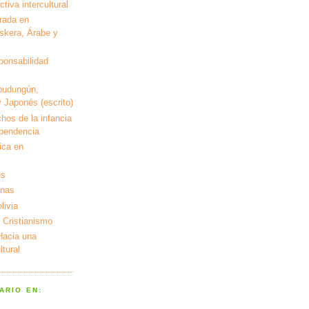
tiva intercultural
rada en
kera, Árabe y
ponsabilidad
pudungún,
 Japonés (escrito)
hos de la infancia
ependencia
ica en
es
enas
livia
 Cristianismo
 Hacia una
tural
ARIO EN: