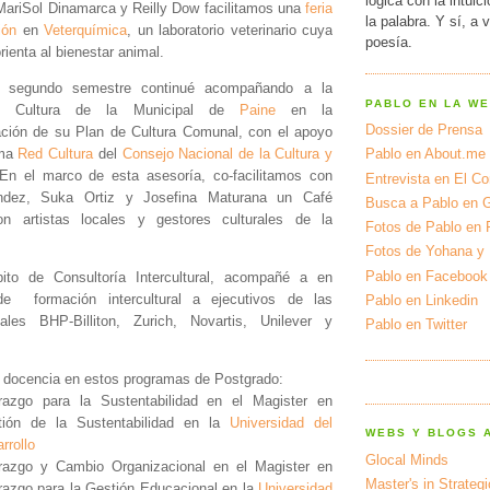
lógica con la intuic
MariSol Dinamarca y Reilly Dow facilitamos una
feria
la palabra. Y sí, a 
ión
en
Veterquímica
, un laboratorio veterinario cuya
poesía.
rienta al bienestar animal.
l segundo semestre continué acompañando a la
PABLO EN LA W
de Cultura de la Municipal de
Paine
en la
Dossier de Prensa
ción de su Plan de Cultura Comunal, con el apoyo
ama
Red Cultura
del
Consejo Nacional de la Cultura y
Pablo en About.me
 En el marco de esta asesoría, co-facilitamos con
Entrevista en El Cor
dez, Suka Ortiz y Josefina Maturana un Café
Busca a Pablo en 
on artistas locales y gestores culturales de la
Fotos de Pablo en 
.
Fotos de Yohana y
Pablo en Facebook
ito de Consultoría Intercultural, acompañé a en
de formación intercultural a ejecutivos de las
Pablo en Linkedin
nales BHP-Billiton, Zurich, Novartis, Unilever y
Pablo en Twitter
a docencia en estos programas de Postgrado:
razgo para la Sustentabilidad en el Magister en
tión de la Sustentabilidad en la
Universidad del
WEBS Y BLOGS 
rrollo
Glocal Minds
razgo y Cambio Organizacional en el Magister en
Master's in Strateg
razgo para la Gestión Educacional en la
Universidad