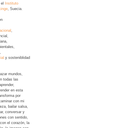
 el
Instituto
kinge
, Suecia.
en
acional
,
ncial
,
ana,
ientales,
,
ial
y sosteniblidad
lazar mundos,
n todas las
aprender,
ender en esta
ansforma por
 caminar con mi
leza, bailar salsa,
jar, conversar y
iones con sentido,
con el corazón, la