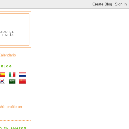
TODO EL
O HABÍA
Calendario
S BLOG
RO EN AMAZON