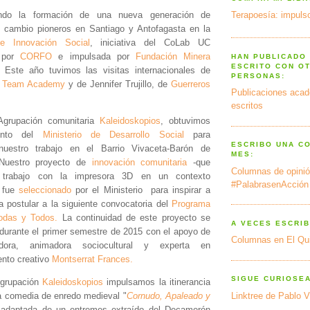
do la formación de una nueva generación de
Terapoesía: impulso
 cambio pioneros en Santiago y Antofagasta en la
e Innovación Social
, iniciativa del CoLab UC
a por
CORFO
e impulsada por
Fundación Minera
HAN PUBLICADO
ESCRITO CON O
. Este año tuvimos las visitas internacionales de
PERSONAS:
 Team Academy
y de Jennifer Trujillo, de
Guerreros
Publicaciones acad
escritos
Agrupación comunitaria
Kaleidoskopios
, obtuvimos
iento del
Ministerio de Desarrollo Social
para
ESCRIBO UNA C
 nuestro trabajo en el Barrio Vivaceta-Barón de
MES:
 Nuestro proyecto de
innovación comunitaria
-que
Columnas de opinió
l trabajo con la impresora 3D en un contexto
#PalabrasenAcción
- fue
seleccionado
por el Ministerio para inspirar a
 postular a la siguiente convocatoria del
Programa
odas y Todos.
La continuidad de este proyecto se
A VECES ESCRIB
 durante el primer semestre de 2015 con el apoyo de
Columnas en El Qu
dora, animadora sociocultural y experta en
ento creativo
Montserrat Frances.
SIGUE CURIOSE
Agrupación
Kaleidoskopios
impulsamos la itinerancia
la comedia de enredo medieval "
Cornudo, Apaleado y
Linktree de Pablo V
 adaptada de un entremes extraído del Decamerón