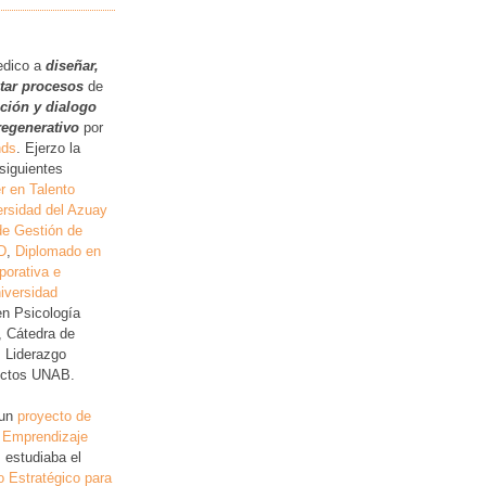
.
edico a
diseñar,
itar procesos
de
ución y dialogo
regenerativo
por
nds
. Ejerzo la
siguientes
r en Talento
rsidad del Azuay
de Gestión de
D
,
Diplomado en
porativa e
iversidad
en Psicología
, Cátedra de
, Liderazgo
lictos UNAB.
 un
proyecto de
 Emprendizaje
 estudiaba el
o Estratégico para