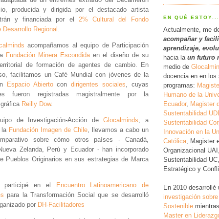
o, producida y dirigida por el destacado artista
EN QUÉ ESTOY..
ltrán y financiada por el
2% Cultural del Fondo
 Desarrollo Regional.
Actualmente, me d
acompañar y facil
calminds
acompañamos al equipo de Participación
a
prendizaje, evol
la
Fundación Minera Escondida
en el diseño de su
hacia la
un futuro 
erritorial de formación de agentes de cambio. En
medio de
Glocalmi
so, facilitamos un Café Mundial con jóvenes de la
docencia en en los 
un
Espacio Abierto
con
dirigentes sociales
, cuyas
programas:
Magiste
nes fueron registradas magistralmente por la
Humano de la Unive
Ecuador
,
Magister 
 gráfica
Reilly Dow
.
Sustentabilidad UD
uipo de Investigación-Acción de
Glocalminds
, a
Sustentabilidad Cor
 la
Fundación Imagen de Chile
, llevamos a cabo un
Innovación en la Un
omparativo sobre cómo otros países - Canadá,
Católica
, Magister 
 Nueva Zelanda, Perú y Ecuador - han incorporado
Organizacional UAI
e Pueblos Originarios en sus estrategias de Marca
Sustentabilidad UC
Estratégico y Conf
 participé en el
Encuentro Latinoamericano de
En 2010 desarrollé
es
para la Transformación Social que se desarrolló
investigación
sobre
rganizado por
DH-Facilitadores
Sostenible
mientras
Master en Liderazg