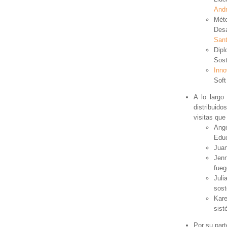
Andr
Méto
Desa
Sant
Dip
Sost
Inno
Soft
A lo largo
distribui
visitas qu
Angé
Educ
Juan
Jenn
fueg
Jul
sost
Kare
sist
Por su part