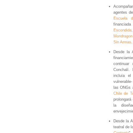
Acompañan
agentes de
Escuela d
financiad
Escondida
Mondragon
Sin Armas
.
Desde la 
financiam
continuar
Conchalí.
incluía e
vulnerable
las ONGs a
Chile de T
prolongará
la diseña
envejecimi
Desde la 
teatral de 
Contento
",