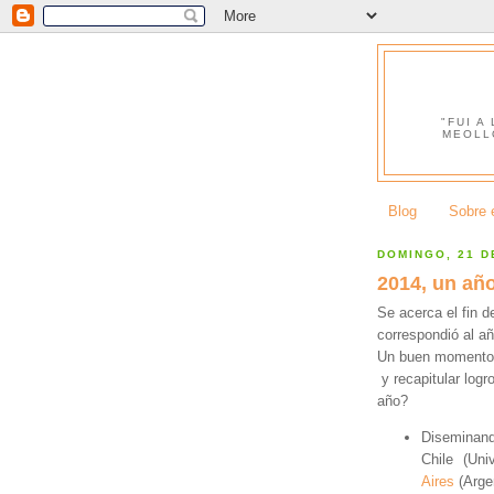
"FUI A
MEOLL
Blog
Sobre e
DOMINGO, 21 D
2014, un añ
Se acerca el fin d
correspondió al añ
Un buen momento p
y recapitular log
año?
Diseminan
Chile (Uni
Aires
(Arge