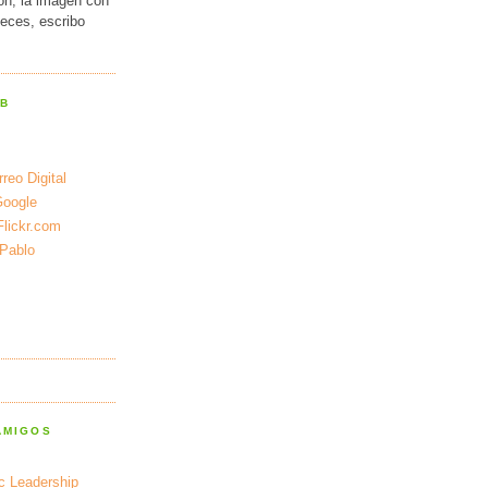
ión, la imagen con
veces, escribo
EB
reo Digital
Google
Flickr.com
 Pablo
AMIGOS
ic Leadership