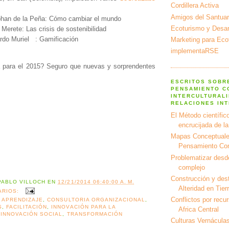
Cordillera Activa
Amigos del Santuar
han de la Peña: Cómo cambiar el mundo
Ecoturismo y Desarr
 Merete: Las crisis de sostenibilidad
rdo Muriel : Gamificación
Marketing para Eco
implementaRSE
 para el 2015? Seguro que nuevas y sorprendentes
ESCRITOS SOBR
PENSAMIENTO C
INTERCULTURALI
RELACIONES IN
El Método científico
encrucijada de l
Mapas Conceptuale
Pensamiento Co
Problematizar desd
complejo
Construcción y dest
PABLO VILLOCH
EN
12/21/2014 06:40:00 A. M.
Alteridad en Tier
ARIOS:
Conflictos por recu
,
APRENDIZAJE
,
CONSULTORIA ORGANIZACIONAL
,
S
,
FACILITACIÓN
,
INNOVACIÓN PARA LA
Africa Central
,
INNOVACIÓN SOCIAL
,
TRANSFORMACIÓN
Culturas Vernáculas