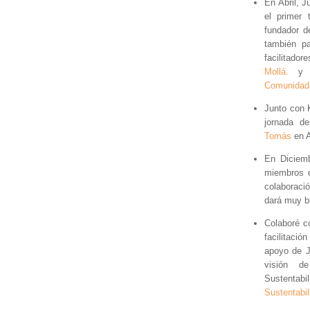
En Abril, 
el primer 
fundador 
también pa
facilitado
Mollá.
y 
Comunidad
Junto con 
jornada 
Tomás
en A
En Diciemb
miembros 
colaboraci
dará muy b
Colaboré c
facilitació
apoyo de J
visión d
Sustentabi
Sustentabi