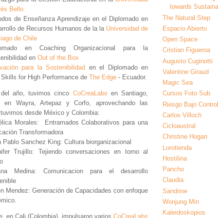
towards Sustainab
és Bello
The Natural Step
dos de Enseñanza Aprendizaje en el Diplomado en
rrollo de Recursos Humanos de la la
Universidad de
Espacio Abierto
iago de Chile
Open Space
lomado en Coaching Organizacional para la
Cristian Figueroa
enibilidad en
Out of the Box
Augusto Cuginotti
vación para la Sostenibilidad
en el Diplomado en
Valentine Giraud
 Skills for High Performance de
The Edge
- Ecuador.
Magic Sea
 del año, tuvimos cinco
CoCreaLabs
en Santiago,
Cursos Foto Sub
dos en Wayra, Artepaz y Corfo, aprovechando las
Riesgo Bajo Contro
e tuvimos desde México y Colombia:
Carlos Villoch
lica Morales: Entramados Colaborativos para una
Cicloaustral
ación Transformadora
Christine Hogan
 Pablo Sanchez King: Cultura biorganizacional
Lorotienda
ifer Trujillo: Tejiendo conversaciones en torno al
Hostilina
o
Pancho
iana Medina: Comunicacion para el desarrollo
Claudia
enible
n Mendez: Generación de Capacidades con enfoque
Sandrine
émico.
Wonjung Min
Kaleidoskopios
e, en Cali (Colombia), impulsaron varios
CoCreaLabs