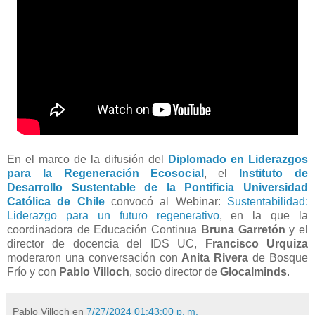
En el marco de la difusión del
Diplomado en Liderazgos
para la Regeneración Ecosocial
, el
Instituto de
Desarrollo Sustentable de la Pontificia Universidad
Católica de Chile
convocó al Webinar:
Sustentabilidad:
Liderazgo para un futuro regenerativo
, en la que la
coordinadora de Educación Continua
Bruna Garretón
y el
director de docencia del IDS UC,
Francisco Urquiza
moderaron una conversación con
Anita Rivera
de Bosque
Frío y con
Pablo Villoch
, socio director de
Glocalminds
.
Pablo Villoch
en
7/27/2024 01:43:00 p. m.