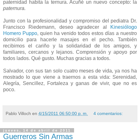
paternidad habita la ternura. Acuñé un nuevo concepto: la
paternura.
Junto con la profesionalidad y compromiso del pediatra Dr.
Francisco Riedemann, deseo agradecer al
Kinesiólogo
Homero Puppo
, quien ha venido todos estos días a nuestro
domicilio para hacerle masajes en el pecho. También
recibimos el cariño y la solidaridad de los amigos, y
familiares, cercanos y lejanos. Comprensión y apoyo por
todos lados. Qué gusto. Muchas gracias a todos.
Salvador, con sus tan solo cuatro meses de vida, ya nos ha
mostrado lo que viene a traernos a esta vida: Serenidad,
Alegría, Sencillez, Fortaleza y ganas de vivir, que no es
poco.
Pablo Villoch
en
4/15/2011 06:50:00 p. m.
4 comentarios:
jueves, 14 de abril de 2011
Guerreros Sin Armas