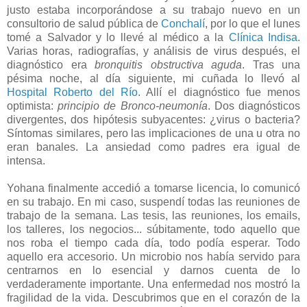
justo estaba incorporándose a su trabajo nuevo en un
consultorio de salud pública de
Conchalí
, por lo que el lunes
tomé a Salvador y lo llevé al médico a la
Clínica Indisa
.
Varias horas, radiografías, y análisis de virus después, el
diagnóstico era
bronquitis obstructiva aguda
. Tras una
pésima noche, al día siguiente, mi cuñada lo llevó al
Hospital Roberto del Río
. Allí el diagnóstico fue menos
optimista:
principio de Bronco-neumonía
. Dos diagnósticos
divergentes, dos hipótesis subyacentes: ¿virus o bacteria?
Síntomas similares, pero las implicaciones de una u otra no
eran banales. La ansiedad como padres era igual de
intensa.
Yohana finalmente accedió a tomarse licencia, lo comunicó
en su trabajo. En mi caso, suspendí todas las reuniones de
trabajo de la semana. Las tesis, las reuniones, los emails,
los talleres, los negocios... súbitamente, todo aquello que
nos roba el tiempo cada día, todo podía esperar. Todo
aquello era accesorio. Un microbio nos había servido para
centrarnos en lo esencial y darnos cuenta de lo
verdaderamente importante. Una enfermedad nos mostró la
fragilidad de la vida. Descubrimos que en el corazón de la