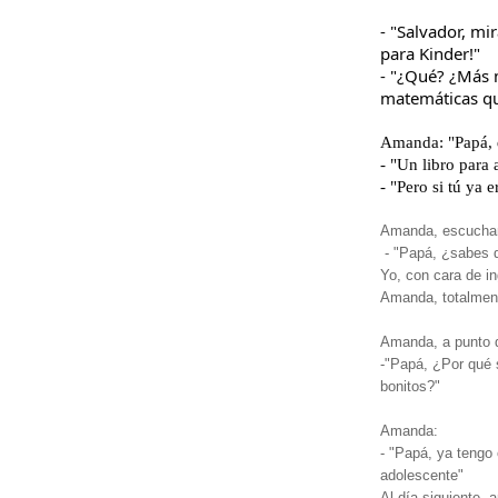
- "Salvador, mi
para Kinder!"
- "¿Qué? ¿Más m
matemáticas qu
Amanda: "Papá, 
- "Un libro para
- "Pero si tú ya 
Amanda, escuchand
- "Papá, ¿sabes q
Yo, con cara de i
Amanda, totalment
Amanda, a punto 
-"Papá, ¿Por qué 
bonitos?"
Amanda:
- "Papá, ya tengo
adolescente"
Al día siguiente, a