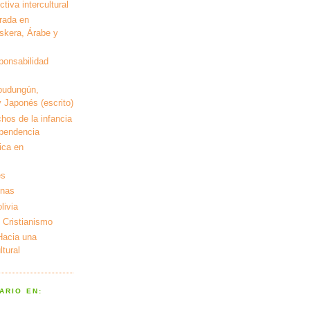
tiva intercultural
rada en
kera, Árabe y
ponsabilidad
pudungún,
 Japonés (escrito)
hos de la infancia
ependencia
ica en
es
enas
livia
 Cristianismo
 Hacia una
tural
ARIO EN: