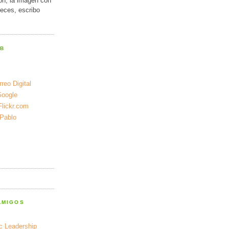
ión, la imagen con
veces, escribo
EB
reo Digital
Google
Flickr.com
 Pablo
AMIGOS
ic Leadership