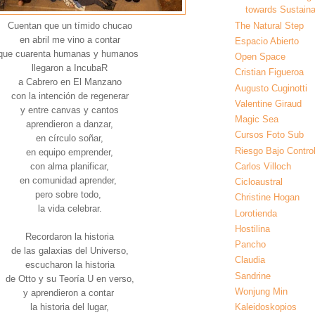
towards Sustainab
Cuentan que un tímido chucao
The Natural Step
en abril me vino a contar
Espacio Abierto
que cuarenta humanas y humanos
Open Space
llegaron a IncubaR
Cristian Figueroa
a Cabrero en El Manzano
Augusto Cuginotti
con la intención de regenerar
Valentine Giraud
y entre canvas y cantos
Magic Sea
aprendieron a danzar,
Cursos Foto Sub
en círculo soñar,
Riesgo Bajo Contro
en equipo emprender,
con alma planificar,
Carlos Villoch
en comunidad aprender,
Cicloaustral
pero sobre todo,
Christine Hogan
la vida celebrar.
Lorotienda
Hostilina
Recordaron la historia
Pancho
de las galaxias del Universo,
Claudia
escucharon la historia
Sandrine
de Otto y su Teoría U en verso,
Wonjung Min
y aprendieron a contar
la historia del lugar,
Kaleidoskopios