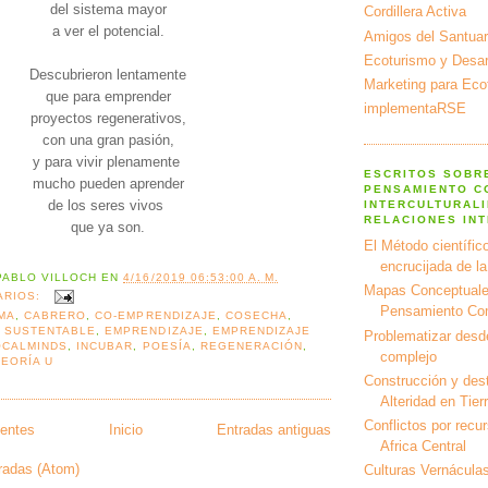
del sistema mayor
Cordillera Activa
a ver el potencial.
Amigos del Santuar
Ecoturismo y Desarr
Descubrieron lentamente
Marketing para Eco
que para emprender
implementaRSE
proyectos regenerativos,
con una gran pasión,
y para vivir plenamente
ESCRITOS SOBR
mucho pueden aprender
PENSAMIENTO C
de los seres vivos
INTERCULTURALI
RELACIONES IN
que ya son.
El Método científico
encrucijada de l
PABLO VILLOCH
EN
4/16/2019 06:53:00 A. M.
Mapas Conceptuale
ARIOS:
Pensamiento Co
MA
,
CABRERO
,
CO-EMPRENDIZAJE
,
COSECHA
,
 SUSTENTABLE
,
EMPRENDIZAJE
,
EMPRENDIZAJE
Problematizar desd
OCALMINDS
,
INCUBAR
,
POESÍA
,
REGENERACIÓN
,
complejo
TEORÍA U
Construcción y dest
Alteridad en Tier
Conflictos por recu
ientes
Inicio
Entradas antiguas
Africa Central
radas (Atom)
Culturas Vernáculas