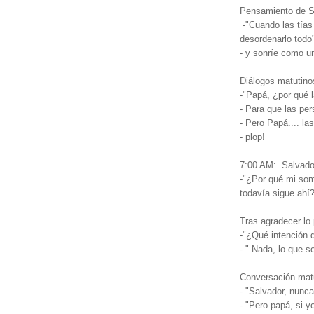
Pensamiento de Sa
-"Cuando las tías 
desordenarlo todo
- y sonríe como u
Diálogos matutino
-"Papá, ¿por qué 
- Para que las pe
- Pero Papá.... la
- plop!
7:00 AM: Salvado
-"¿Por qué mi som
todavía sigue ahí
Tras agradecer lo 
-"¿Qué intención
- " Nada, lo que s
Conversación matu
- "Salvador, nunc
- "Pero papá, si y