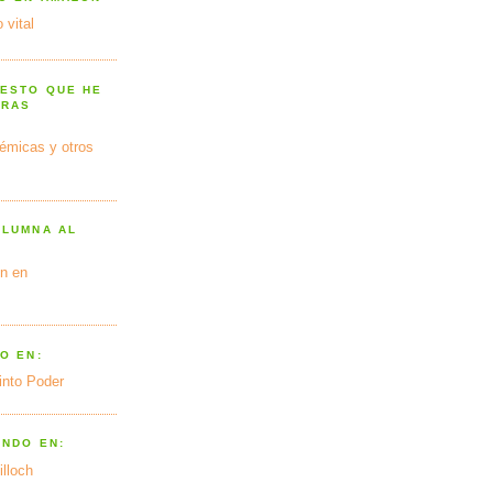
 vital
 ESTO QUE HE
TRAS
émicas y otros
OLUMNA AL
n en
O EN:
into Poder
ANDO EN:
illoch