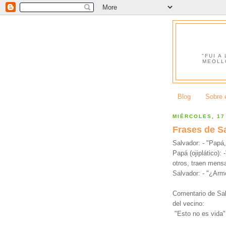
"FUI A
MEOLL
Blog
Sobre e
MIÉRCOLES, 17
Frases de S
Salvador: - "Papá
Papá (ojiplático):
otros, traen mens
Salvador: - "¿Arm
Comentario de Salv
del vecino:
"Esto no es vida".