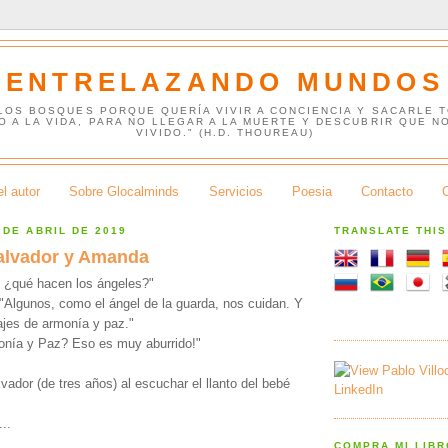
ENTRELAZANDO MUNDOS
 LOS BOSQUES PORQUE QUERÍA VIVIR A CONCIENCIA Y SACARLE 
O A LA VIDA, PARA NO LLEGAR A LA MUERTE Y DESCUBRIR QUE N
VIVIDO." (H.D. THOUREAU)
l autor
Sobre Glocalminds
Servicios
Poesia
Contacto
 DE ABRIL DE 2019
TRANSLATE THI
alvador y Amanda
, ¿qué hacen los ángeles?"
 -"Algunos, como el ángel de la guarda, nos cuidan. Y
ajes de armonía y paz."
onía y Paz? Eso es muy aburrido!"
ador (de tres años) al escuchar el llanto del bebé
..
COMPRA MI LIB