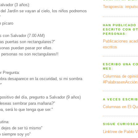
lvador (3 años):
Terapoesía: impulso
del Jardín se vayan al cielo, los niños podremos
"
n pícaro
HAN PUBLICADO
ESCRITO CON O
PERSONAS:
s con Salvador (7.00 AM)
Publicaciones acad
las puertas son rectangulares?"
escritos
rsonas puedan pasar por ellas.
s personas no son rectangulares!!
ESCRIBO UNA C
MES:
r Pregunta:
Columnas de opinió
bra desaparece en la oscuridad, si mi sombra
#PalabrasenAcción
?"
positivo del día, pregunto a Salvador (9 años)
A VECES ESCRIB
 deseas sembrar para mañana?"
Columnas en El Qu
ea, será lo que tenga que ser."
tina:
SIGUE CURIOSE
a dejes de ser tú mismo"
Linktree de Pablo V
o siempre soy yo"