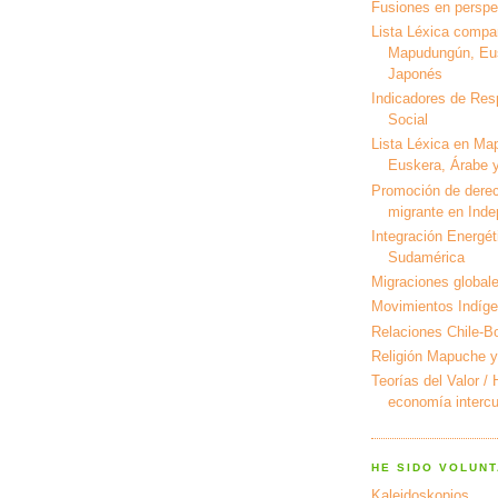
Fusiones en perspec
Lista Léxica compa
Mapudungún, Eus
Japonés
Indicadores de Res
Social
Lista Léxica en Ma
Euskera, Árabe y
Promoción de derec
migrante en Ind
Integración Energét
Sudamérica
Migraciones global
Movimientos Indíg
Relaciones Chile-Bo
Religión Mapuche y
Teorías del Valor /
economía intercul
HE SIDO VOLUNT
Kaleidoskopios