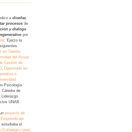
.
edico a
diseñar,
itar procesos
de
ución y dialogo
regenerativo
por
nds
. Ejerzo la
siguientes
r en Talento
rsidad del Azuay
de Gestión de
D
,
Diplomado en
porativa e
iversidad
en Psicología
, Cátedra de
, Liderazgo
lictos UNAB.
 un
proyecto de
 Emprendizaje
 estudiaba el
o Estratégico para