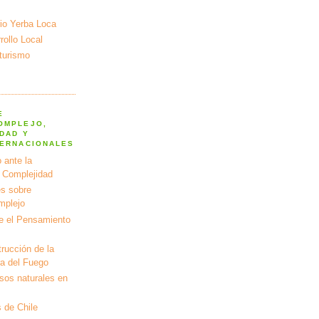
io Yerba Loca
ollo Local
turismo
E
OMPLEJO,
DAD Y
TERNACIONALES
 ante la
a Complejidad
s sobre
mplejo
e el Pensamiento
rucción de la
ra del Fuego
rsos naturales en
 de Chile