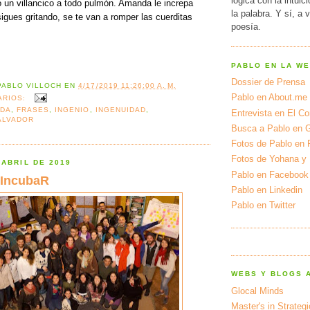
lógica con la intuic
 un villancico a todo pulmón. Amanda le increpa 
la palabra. Y sí, a 
sigues gritando, se te van a romper las cuerditas 
poesía.
PABLO EN LA W
Dossier de Prensa
PABLO VILLOCH
EN
4/17/2019 11:26:00 A. M.
Pablo en About.me
ARIOS:
DA
,
FRASES
,
INGENIO
,
INGENUIDAD
,
Entrevista en El Cor
ALVADOR
Busca a Pablo en 
Fotos de Pablo en 
Fotos de Yohana y
 ABRIL DE 2019
Pablo en Facebook
 IncubaR
Pablo en Linkedin
Pablo en Twitter
WEBS Y BLOGS 
Glocal Minds
Master's in Strateg