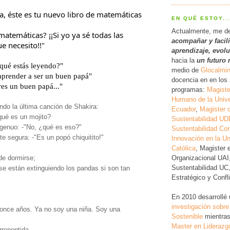
ra, éste es tu nuevo libro de matemáticas 
EN QUÉ ESTOY..
Actualmente, me d
atemáticas? ¡¡Si yo ya sé todas las 
acompañar y facil
e necesito!!"
a
prendizaje, evol
hacia la
un futuro 
qué estás leyendo?"
medio de
Glocalmi
 aprender a ser un buen papá"
docencia en en los 
eres un buen papá..."
programas:
Magiste
Humano de la Unive
o la última canción de Shakira:
Ecuador
,
Magister 
ué es un mojito?
Sustentabilidad UD
ngenuo: -"No, ¿qué es eso?"
Sustentabilidad Cor
e segura: -"Es un popó chiquitito!"
Innovación en la Un
Católica
, Magister 
Organizacional UAI
de dormirse;
Sustentabilidad UC
se están extinguiendo los pandas si son tan
Estratégico y Conf
En 2010 desarrollé
investigación
sobre
 once años. Ya no soy una niña. Soy una
Sostenible
mientras
Master en Liderazg
rrepentida.