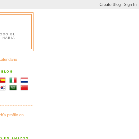
TODO EL
O HABÍA
Calendario
S BLOG
RO EN AMAZON