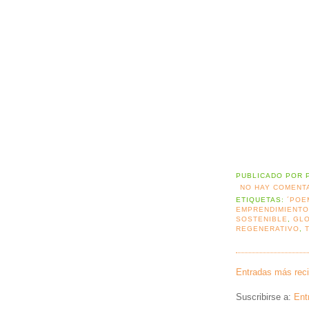
PUBLICADO POR
NO HAY COMENT
ETIQUETAS:
´POE
EMPRENDIMIENTO
SOSTENIBLE
,
GL
REGENERATIVO
,
Entradas más rec
Suscribirse a:
Ent