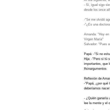
- Sí, igual sigo s
desde los once a
-"Se me olvidó age
-"¿Es una doctora
Amanda: "Hoy en e
Virgen María"
Salvador: "Pues a
Papá: -"Si no est
Hija: -"Pero si tú
importantes, que l
#sinargumentos
Reflexión de Ama
-"Papá, ¿por qué l
deberíamos nacer 
- ¿Quién ganaría 
lee la mente y el o