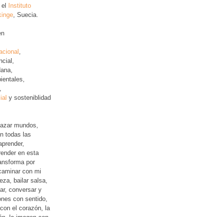
 el
Instituto
kinge
, Suecia.
en
acional
,
ncial
,
ana,
ientales,
,
ial
y sosteniblidad
lazar mundos,
n todas las
aprender,
ender en esta
ansforma por
 caminar con mi
leza, bailar salsa,
jar, conversar y
iones con sentido,
con el corazón, la