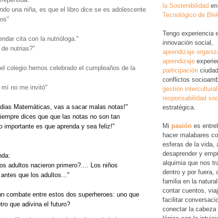
la Sostenibilidad
en
iendo una niña, es que el libro dice se es adolescente
Tecnológico de Ble
ños"
Tengo experiencia 
ndar cita con la nutrióloga."
innovación social,
 de nutrias?"
aprendizaje organiz
aprendizaje
experie
l colegio hemos celebrado el cumpleaños de la
participación
ciudad
conflictos socioamb
 mí no me invitó"
gestión intercultural
responsabilidad soc
udias Matemáticas, vas a sacar malas notas!"
estratégica.
 siempre dices que que las notas no son tan 
Mi
pasión
es entre
o importante es que aprenda y sea feliz!"
hacer malabares co
esferas de la vida, 
desaprender y empr
nda:
alquimia que nos tr
os adultos nacieron primero?.... Los niños 
dentro y por fuera,
antes que los adultos..."
familia en la natura
contar cuentos, via
un combate entre estos dos superheroes: uno que 
facilitar conversac
tro que adivina el futuro?
conectar la cabeza 