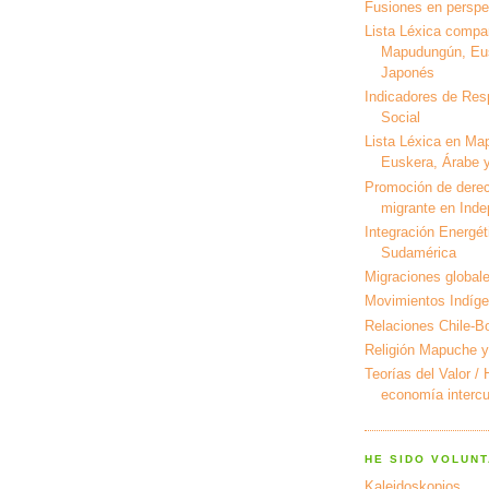
Fusiones en perspec
Lista Léxica compa
Mapudungún, Eus
Japonés
Indicadores de Res
Social
Lista Léxica en Ma
Euskera, Árabe y
Promoción de derec
migrante en Ind
Integración Energét
Sudamérica
Migraciones global
Movimientos Indíg
Relaciones Chile-Bo
Religión Mapuche y
Teorías del Valor /
economía intercul
HE SIDO VOLUNT
Kaleidoskopios