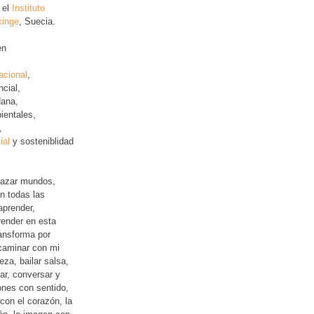
 el
Instituto
kinge
, Suecia.
en
acional
,
ncial
,
ana,
ientales,
,
ial
y sosteniblidad
lazar mundos,
n todas las
aprender,
ender en esta
ansforma por
 caminar con mi
leza, bailar salsa,
jar, conversar y
iones con sentido,
con el corazón, la