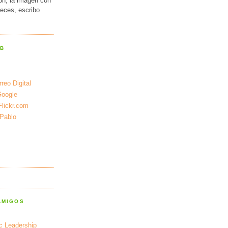
ión, la imagen con
veces, escribo
EB
reo Digital
Google
Flickr.com
 Pablo
AMIGOS
ic Leadership