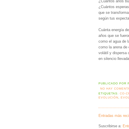
¿Cuántos años bus
¿Cuántos esperas
que se transforma
según tus expecta
Cuánta energía de
años que se fuero
como el agua de l
como la arena de 
volátil y dispers
en silencio llevada
PUBLICADO POR
NO HAY COMENT
ETIQUETAS:
CO-C
EVOLUCIÓN
,
EVO
Entradas más rec
Suscribirse a:
Ent