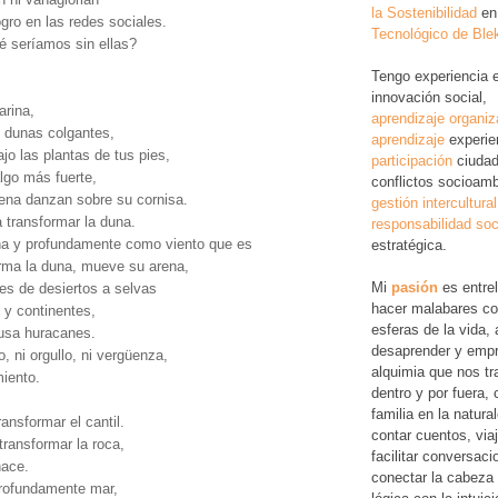
la Sostenibilidad
en
gro en las redes sociales.
Tecnológico de Ble
é seríamos sin ellas?
Tengo experiencia 
innovación social,
arina,
aprendizaje organiz
 dunas colgantes,
aprendizaje
experie
ajo las plantas de tus pies,
participación
ciudad
algo más fuerte,
conflictos socioamb
rena danzan sobre su cornisa.
gestión intercultural
 transformar la duna.
responsabilidad soc
na y profundamente como viento que es
estratégica.
orma la duna, mueve su arena,
Mi
pasión
es entre
tes de desiertos a selvas
hacer malabares co
 y continentes,
esferas de la vida, 
usa huracanes.
desaprender y empr
o, ni orgullo, ni vergüenza,
alquimia que nos tr
miento.
dentro y por fuera,
familia en la natura
ansformar el cantil.
contar cuentos, via
transformar la roca,
facilitar conversac
hace.
conectar la cabeza 
profundamente mar,