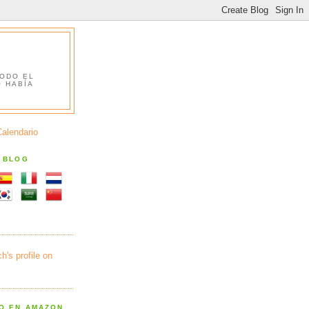
TODO EL
O HABÍA
Calendario
S BLOG
RO EN AMAZON