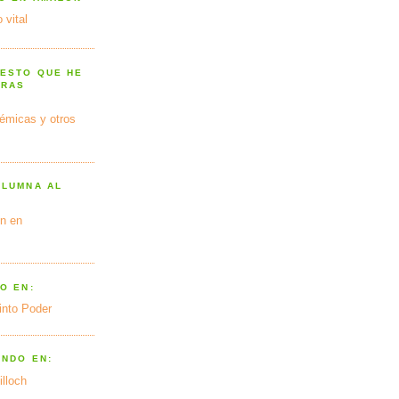
 vital
 ESTO QUE HE
TRAS
émicas y otros
OLUMNA AL
n en
O EN:
into Poder
ANDO EN:
illoch