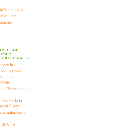
io Yerba Loca
ollo Local
turismo
E
OMPLEJO,
DAD Y
TERNACIONALES
 ante la
a Complejidad
s sobre
mplejo
e el Pensamiento
rucción de la
ra del Fuego
rsos naturales en
 de Chile