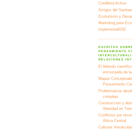
Cordillera Activa
Amigos del Santuar
Ecoturismo y Desarr
Marketing para Eco
implementaRSE
ESCRITOS SOBR
PENSAMIENTO C
INTERCULTURALI
RELACIONES IN
El Método científico
encrucijada de l
Mapas Conceptuale
Pensamiento Co
Problematizar desd
complejo
Construcción y dest
Alteridad en Tier
Conflictos por recu
Africa Central
Culturas Vernáculas