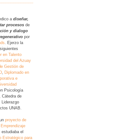
.
edico a
diseñar,
itar procesos
de
ución y dialogo
regenerativo
por
nds
. Ejerzo la
siguientes
r en Talento
rsidad del Azuay
de Gestión de
D
,
Diplomado en
porativa e
iversidad
en Psicología
, Cátedra de
, Liderazgo
lictos UNAB.
 un
proyecto de
 Emprendizaje
 estudiaba el
o Estratégico para