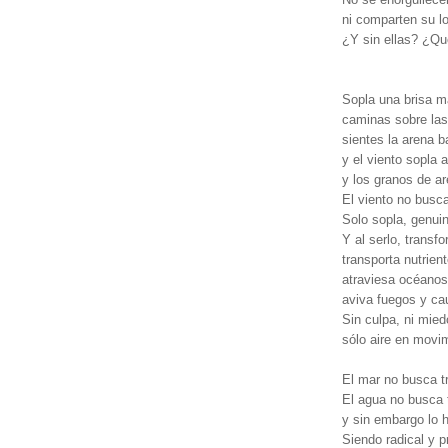
ni comparten su lo
¿Y sin ellas? ¿Qu
Sopla una brisa m
caminas sobre las
sientes la arena b
y el viento sopla 
y los granos de a
El viento no busca
Solo sopla, genui
Y al serlo, transf
transporta nutrien
atraviesa océanos
aviva fuegos y ca
Sin culpa, ni mied
sólo aire en movi
El mar no busca tr
El agua no busca 
y sin embargo lo 
Siendo radical y 