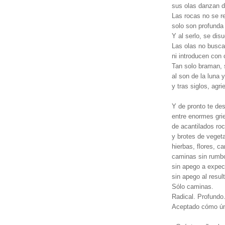
sus olas danzan d
Las rocas no se r
solo son profunda
Y al serlo, se dis
Las olas no busca
ni introducen con 
Tan solo braman, 
al son de la luna y
y tras siglos, agri
Y de pronto te d
entre enormes grie
de acantilados ro
y brotes de veget
hierbas, flores, c
caminas sin rumb
sin apego a expec
sin apego al resul
Sólo caminas.
Radical. Profundo
Aceptado cómo úni