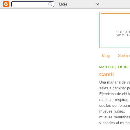
"FUI A
MEOLL
Blog
Sobre e
MARTES, 19 DE
Cantil
Una mañana de v
sales a caminar po
Ejercicios de chi-
respiras, respiras
oscilas como bam
mueves nubes,
mueves montañas
y sonríes al mund