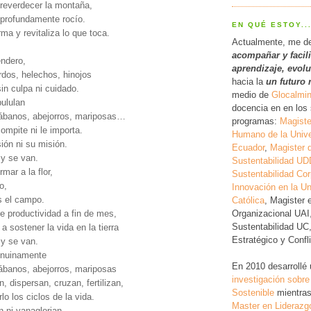
 reverdecer la montaña,
 profundamente rocío.
EN QUÉ ESTOY..
rma y revitaliza lo que toca.
Actualmente, me d
acompañar y facil
endero,
a
prendizaje, evol
ardos, helechos, hinojos
hacia la
un futuro 
in culpa ni cuidado.
medio de
Glocalmi
pululan
docencia en en los 
tábanos, abejorros, mariposas…
programas:
Magiste
ompite ni le importa.
Humano de la Unive
ión ni su misión.
Ecuador
,
Magister 
 y se van.
Sustentabilidad UD
mar a la flor,
Sustentabilidad Cor
o,
Innovación en la Un
es el campo.
Católica
, Magister 
Organizacional UAI
e productividad a fin de mes,
Sustentabilidad UC
 a sostener la vida en la tierra
Estratégico y Conf
 y se van.
enuinamente
En 2010 desarrollé
tábanos, abejorros, mariposas
investigación
sobre
an, dispersan, cruzan, fertilizan,
Sostenible
mientras
lo los ciclos de la vida.
Master en Liderazg
n ni vanaglorian