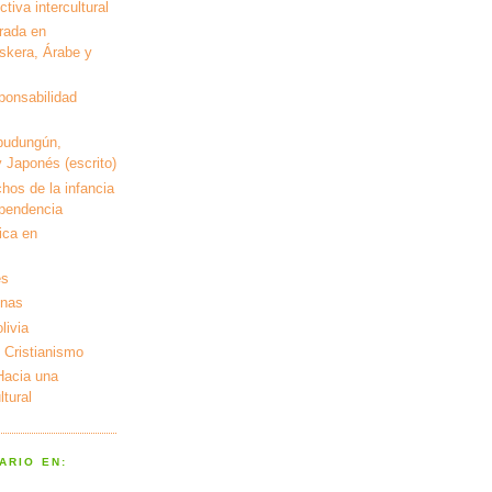
tiva intercultural
rada en
kera, Árabe y
ponsabilidad
pudungún,
 Japonés (escrito)
hos de la infancia
ependencia
ica en
es
enas
livia
 Cristianismo
 Hacia una
tural
ARIO EN: