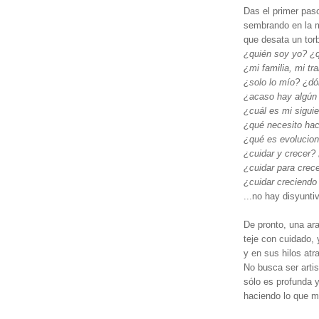
Das el primer pas
sembrando en la 
que desata un torb
¿quién soy yo? ¿q
¿mi familia, mi t
¿solo lo mío? ¿dó
¿acaso hay algún 
¿cuál es mi sigui
¿qué necesito hac
¿qué es evolucion
¿cuidar y crecer?
¿cuidar para crece
¿cuidar creciendo
...no hay disyunti
De pronto, una ara
teje con cuidado, 
y en sus hilos atr
No busca ser artis
sólo es profunda 
haciendo lo que m