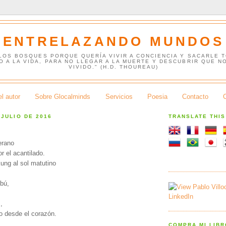
ENTRELAZANDO MUNDOS
 LOS BOSQUES PORQUE QUERÍA VIVIR A CONCIENCIA Y SACARLE 
O A LA VIDA, PARA NO LLEGAR A LA MUERTE Y DESCUBRIR QUE N
VIVIDO." (H.D. THOUREAU)
l autor
Sobre Glocalminds
Servicios
Poesia
Contacto
 JULIO DE 2016
TRANSLATE THI
erano
r el acantilado.
kung al sol matutino
,
bú,
,
o desde el corazón.
COMPRA MI LIB