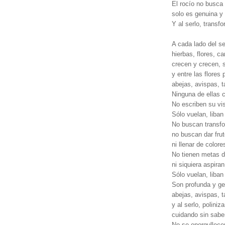
El rocío no busca
solo es genuina y
Y al serlo, transfo
A cada lado del s
hierbas, flores, c
crecen y crecen, s
y entre las flores 
abejas, avispas, 
Ninguna de ellas c
No escriben su vis
Sólo vuelan, liban
No buscan transfor
no buscan dar frut
ni llenar de color
No tienen metas d
ni siquiera aspiran
Sólo vuelan, liban
Son profunda y g
abejas, avispas, 
y al serlo, poliniz
cuidando sin saber
No se enorgullece