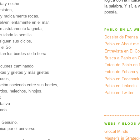
lógica con la intuic
ía y noche.
la palabra. Y sí, a 
esisten,
poesía.
 y radicalmente rocas.
uelven lentamente en el mar.
n astutamente la grieta,
PABLO EN LA W
cuidado la semilla.
Dossier de Prensa
siguen sus ciclos,
Pablo en About.me
 el Sol
Entrevista en El Cor
etan los bordes de la tierra.
Busca a Pablo en 
Fotos de Pablo en 
escubres caminando
Fotos de Yohana y
tas y grietas y más grietas
cosos,
Pablo en Facebook
ación naciendo entre sus bordes,
Pablo en Linkedin
ardos, helechos, hinojos.
Pablo en Twitter
o
tativa
tado.
. Genuino.
WEBS Y BLOGS 
co por el uni-verso.
Glocal Minds
Master's in Strateg