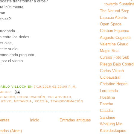
caste transformar a otros?
towards Sustainab
te inútilmente
The Natural Step
ran
Espacio Abierto
tivas?
Open Space
Cristian Figueroa
rrochada...
n entre los dedos
Augusto Cuginotti
as olas,
Valentine Giraud
este suelo,
Magic Sea
a como cada pregunta
Cursos Foto Sub
 por el viento.
Riesgo Bajo Contro
Carlos Villoch
Cicloaustral
Christine Hogan
PABLO VILLOCH
EN
7/19/2016 02:29:00 P. M.
Lorotienda
ARIOS:
Hostilina
REACIÓN
,
CONSERVACIÓN
,
CREATIVIDAD
,
LUTIVO
,
METANOIA
,
POESÍA
,
TRANSFORMACIÓN
Pancho
Claudia
Sandrine
ientes
Inicio
Entradas antiguas
Wonjung Min
Kaleidoskopios
radas (Atom)