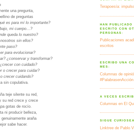
o
Terapoesía: impulso
mente una pregunta,
ellino de preguntas
ué es para mí lo importante?
HAN PUBLICADO
rabajo, mi cuerpo…?
ESCRITO CON O
PERSONAS:
nde queda lo nuestro?
Publicaciones acad
nosotros sin ellos?
escritos
ente paso?
er para evolucionar?
ar? ¿conservar y transformar?
ESCRIBO UNA C
 ¿crecer con cuidado?
MES:
r o crecer para cuidar?
Columnas de opinió
 o crecer cuidando?
#PalabrasenAcción
va sin copulativa.
ña teje silente su red,
A VECES ESCRIB
y su red crece y crece
Columnas en El Qu
apa gotas de rocío.
ta ni producir belleza,
y genuinamente araña
SIGUE CURIOSE
ejor sabe hacer.
Linktree de Pablo V