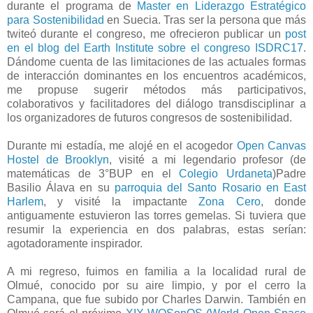
durante el programa de
Master en Liderazgo Estratégico
para Sostenibilidad
en Suecia. Tras ser la persona que más
twiteó durante el congreso, me ofrecieron publicar un
post
en el blog del Earth Institute sobre el congreso ISDRC17
.
Dándome cuenta de las limitaciones de las actuales formas
de interacción dominantes en los encuentros académicos,
me propuse sugerir métodos más participativos,
colaborativos y facilitadores del diálogo transdisciplinar a
los organizadores de futuros congresos de sostenibilidad.
Durante mi estadía, me alojé en el acogedor
Open Canvas
Hostel de Brooklyn
, visité a mi legendario profesor (de
matemáticas de 3°BUP en el
Colegio Urdaneta
)Padre
Basilio Álava en su
parroquia del Santo Rosario en East
Harlem
, y visité la impactante
Zona Cero
, donde
antiguamente estuvieron las torres gemelas. Si tuviera que
resumir la experiencia en dos palabras, estas serían:
agotadoramente inspirador.
A mi regreso, fuimos en familia a la localidad rural de
Olmué, conocido por su aire limpio, y por el cerro la
Campana, que fue subido por Charles Darwin. También en