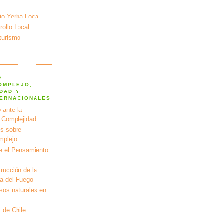
io Yerba Loca
ollo Local
turismo
E
OMPLEJO,
DAD Y
TERNACIONALES
 ante la
a Complejidad
s sobre
mplejo
e el Pensamiento
rucción de la
ra del Fuego
rsos naturales en
 de Chile