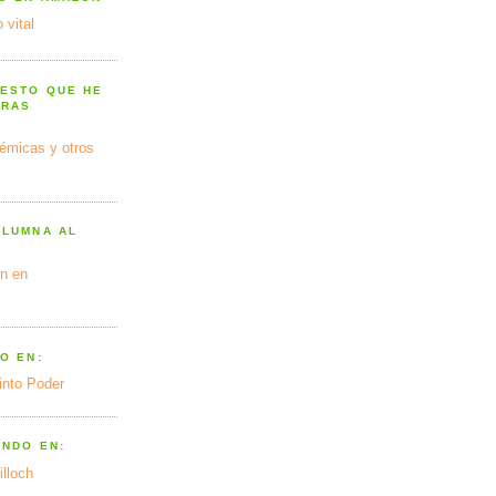
 vital
 ESTO QUE HE
TRAS
émicas y otros
OLUMNA AL
n en
O EN:
into Poder
ANDO EN:
illoch