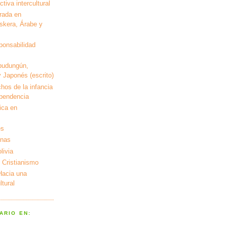
tiva intercultural
rada en
kera, Árabe y
ponsabilidad
pudungún,
 Japonés (escrito)
hos de la infancia
ependencia
ica en
es
enas
livia
 Cristianismo
 Hacia una
tural
ARIO EN: