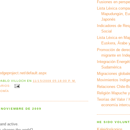
Fusiones en perspec
Lista Léxica compa
Mapudungún, Eus
Japonés
Indicadores de Res
Social
Lista Léxica en Ma
Euskera, Árabe y
Promoción de derec
migrante en Ind
Integración Energét
Sudamérica
edgeproject.net/default.aspx
Migraciones global
Movimientos Indíg
PABLO VILLOCH
EN
11/15/2009 05:18:00 P. M.
ARIOS:
Relaciones Chile-Bo
OMÍA
Religión Mapuche y
Teorías del Valor /
economía intercul
 NOVIEMBRE DE 2009
HE SIDO VOLUNT
and active.
Kaleidoskopios
s change the world?