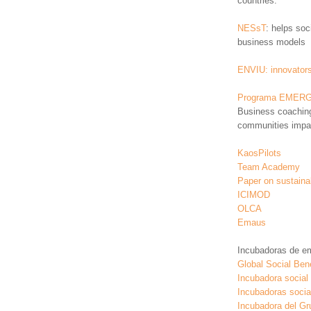
countries:
NESsT
: helps soc
business models
ENVIU: innovators 
Programa EMER
Business coaching
communities impac
KaosPilots
Team Academy
Paper on sustaina
ICIMOD
OLCA
Emaus
Incubadoras de e
Global Social Bene
Incubadora socia
Incubadoras socia
Incubadora del G