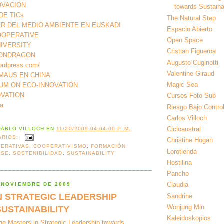
OVACION
towards Sustainab
DE TICs
The Natural Step
ER DEL MEDIO AMBIENTE EN EUSKADI
Espacio Abierto
OPERATIVE
Open Space
IVERSITY
Cristian Figueroa
MONDRAGON
Augusto Cuginotti
ordpress.com/
Valentine Giraud
AUS EN CHINA
Magic Sea
UM ON ECO-INNOVATION
OVATION
Cursos Foto Sub
ia
Riesgo Bajo Contro
Carlos Villoch
Cicloaustral
PABLO VILLOCH
EN
11/20/2009 04:04:00 P. M.
ARIOS:
Christine Hogan
ERATIVAS
,
COOPERATIVISMO
,
FORMACIÓN
Lorotienda
RSE
,
SOSTENIBILIDAD
,
SUSTAINABILITY
Hostilina
Pancho
Claudia
 NOVIEMBRE DE 2009
N STRATEGIC LEADERSHIP
Sandrine
Wonjung Min
USTAINABILITY
Kaleidoskopios
he Masters in Strategic Leadership towards