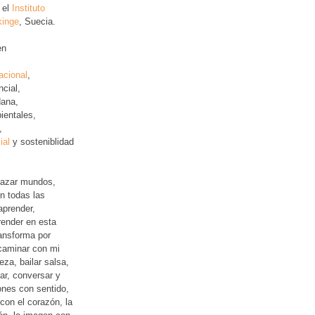
 el
Instituto
kinge
, Suecia.
en
acional
,
ncial
,
ana,
ientales,
,
ial
y sosteniblidad
lazar mundos,
n todas las
aprender,
ender en esta
ansforma por
 caminar con mi
leza, bailar salsa,
jar, conversar y
iones con sentido,
con el corazón, la