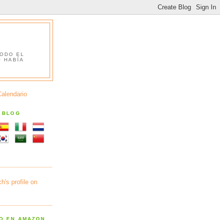
TODO EL
O HABÍA
Calendario
S BLOG
RO EN AMAZON