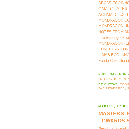
BECAS ECOINN
GAIA, CLUSTER 
ACLIMA, CLUST
MONDRAGON CO
MONDRAGON UN
NOTES FROM 
http://coopgeek.w
MONDRAGON+EM
EUROPEAN FOR
LIMAS ECO-INN
Fondo Chile Suec
PUBLICADO POR
NO HAY COMENT
ETIQUETAS:
COOP
FACILITADORES
,
MARTES, 17 DE
MASTERS I
TOWARDS S
New Brochure of t