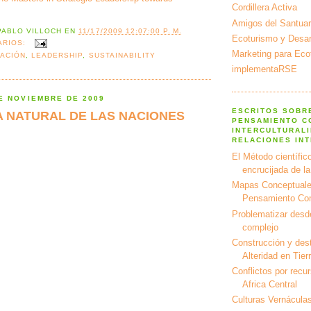
Cordillera Activa
Amigos del Santuar
PABLO VILLOCH
EN
11/17/2009 12:07:00 P. M.
Ecoturismo y Desarr
ARIOS:
Marketing para Eco
ACIÓN
,
LEADERSHIP
,
SUSTAINABILITY
implementaRSE
E NOVIEMBRE DE 2009
ESCRITOS SOBR
A NATURAL DE LAS NACIONES
PENSAMIENTO C
INTERCULTURALI
RELACIONES IN
El Método científico
encrucijada de l
Mapas Conceptuale
Pensamiento Co
Problematizar desd
complejo
Construcción y dest
Alteridad en Tier
Conflictos por recu
Africa Central
Culturas Vernáculas