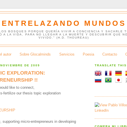
ENTRELAZANDO MUNDOS
 LOS BOSQUES PORQUE QUERÍA VIVIR A CONCIENCIA Y SACARLE 
O A LA VIDA, PARA NO LLEGAR A LA MUERTE Y DESCUBRIR QUE N
VIVIDO." (H.D. THOUREAU)
l autor
Sobre Glocalminds
Servicios
Poesia
Contacto
 NOVIEMBRE DE 2009
TRANSLATE THI
IC EXPLORATION:
RENEURSHIP !!
ould like to connect,
-fertilize our thesis topic exploration
EURSHIP
supporting micro-entrepreneurs in developing
COMPRA MI LIB