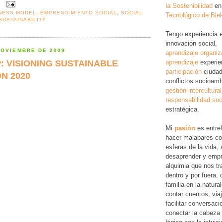
:
la Sostenibilidad
en
NESS MODEL
,
EMPRENDIMIENTO SOCIAL
,
SOCIAL
Tecnológico de Ble
SUSTAINABILITY
Tengo experiencia 
innovación social,
NOVIEMBRE DE 2009
aprendizaje organiz
 VISIONING SUSTAINABLE
aprendizaje
experie
participación
ciudad
N 2020
conflictos socioamb
gestión intercultural
responsabilidad soc
estratégica.
Mi
pasión
es entre
hacer malabares co
esferas de la vida, 
desaprender y empr
alquimia que nos tr
dentro y por fuera,
familia en la natura
contar cuentos, via
facilitar conversac
conectar la cabeza 