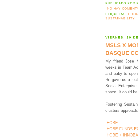
PUBLICADO POR
NO HAY COMENT
ETIQUETAS:
COOP
SUSTAINABILITY
VIERNES, 20 D
MSLS X MO
BASQUE C
My friend Jose M
weeks in Team Aca
and baby to spen
He gave us a lec
Social Enterprise
space. It could be 
Fostering Sustain
clusters approach
IHOBE
IHOBE FUNDS E
IHOBE + INNOB