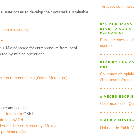
Terapoesía: impulso
ial enterprises to develop their own self-sustainable
HAN PUBLICADO
ESCRITO CON O
in sustainability
PERSONAS:
Publicaciones acad
GE
:
escritos
 + Microfinance for entrepreneurs from local
ted by mining operations
ESCRIBO UNA C
MES:
Columnas de opinió
ble entrepreneurship (Oscar Motomura)
#PalabrasenAcción
A VECES ESCRIB
Columnas en El Qu
mpresas sociales:
fit Incubator
GSBI
l de la USACH
SIGUE CURIOSE
les del Tec de Monterrey, Mexico
Linktree de Pablo V
rupo Mondragón