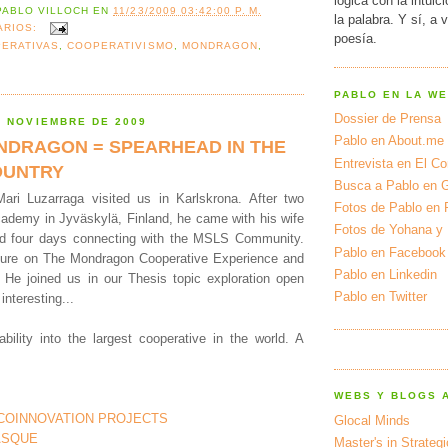
lógica con la intuic
PABLO VILLOCH
EN
11/23/2009 03:42:00 P. M.
la palabra. Y sí, a 
ARIOS:
poesía.
ERATIVAS
,
COOPERATIVISMO
,
MONDRAGON
,
PABLO EN LA W
Dossier de Prensa
E NOVIEMBRE DE 2009
Pablo en About.me
NDRAGON = SPEARHEAD IN THE
Entrevista en El Cor
OUNTRY
Busca a Pablo en 
ari Luzarraga visited us in Karlskrona. After two
Fotos de Pablo en 
demy in Jyväskylä, Finland, he came with his wife
Fotos de Yohana y
d four days connecting with the MSLS Community.
Pablo en Facebook
ture on The Mondragon Cooperative Experience and
Pablo en Linkedin
. He joined us in our Thesis topic exploration open
Pablo en Twitter
interesting...
ability into the largest cooperative in the world. A
.
WEBS Y BLOGS 
COINNOVATION PROJECTS
Glocal Minds
ASQUE
Master's in Strateg