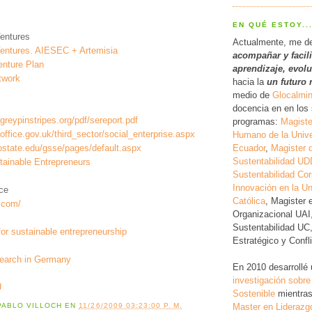
EN QUÉ ESTOY..
entures
Actualmente, me d
Ventures. AIESEC + Artemisia
acompañar y facil
enture Plan
a
prendizaje, evol
twork
hacia la
un futuro 
medio de
Glocalmi
docencia en en los 
reypinstripes.org/pdf/sereport.pdf
programas:
Magiste
office.gov.uk/third_sector/social_enterprise.aspx
Humano de la Unive
Ecuador
,
Magister 
lostate.edu/gsse/pages/default.aspx
Sustentabilidad UD
stainable Entrepreneurs
Sustentabilidad Cor
Innovación en la Un
ce
Católica
, Magister 
s.com/
Organizacional UAI
Sustentabilidad UC
for sustainable entrepreneurship
Estratégico y Conf
search in Germany
En 2010 desarrollé
investigación
sobre
U
Sostenible
mientras
Master en Liderazg
PABLO VILLOCH
EN
11/26/2009 03:23:00 P. M.