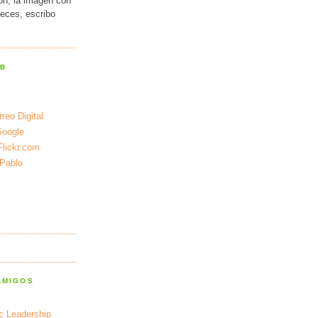
ión, la imagen con
veces, escribo
EB
reo Digital
Google
Flickr.com
 Pablo
AMIGOS
ic Leadership