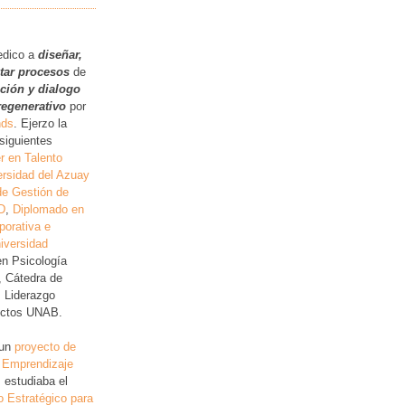
.
edico a
diseñar,
itar procesos
de
ución y dialogo
regenerativo
por
nds
. Ejerzo la
siguientes
r en Talento
rsidad del Azuay
de Gestión de
D
,
Diplomado en
porativa e
iversidad
en Psicología
, Cátedra de
, Liderazgo
lictos UNAB.
 un
proyecto de
 Emprendizaje
 estudiaba el
o Estratégico para