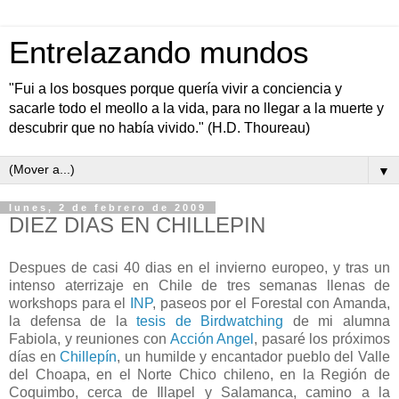
Entrelazando mundos
"Fui a los bosques porque quería vivir a conciencia y
sacarle todo el meollo a la vida, para no llegar a la muerte y
descubrir que no había vivido." (H.D. Thoureau)
▼
lunes, 2 de febrero de 2009
DIEZ DIAS EN CHILLEPIN
Despues de casi 40 dias en el invierno europeo, y tras un
intenso aterrizaje en Chile de tres semanas llenas de
workshops para el
INP
, paseos por el Forestal con Amanda,
la defensa de la
tesis de Birdwatching
de mi alumna
Fabiola, y reuniones con
Acción Angel
, pasaré los próximos
días en
Chillepín
, un humilde y encantador pueblo del Valle
del Choapa, en el Norte Chico chileno, en la Región de
Coquimbo, cerca de Illapel y Salamanca, camino a la