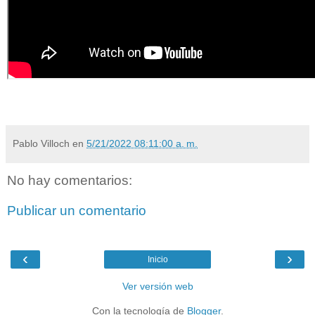
Pablo Villoch
en
5/21/2022 08:11:00 a. m.
No hay comentarios:
Publicar un comentario
‹
›
Inicio
Ver versión web
Con la tecnología de
Blogger
.