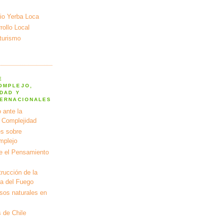
io Yerba Loca
ollo Local
turismo
E
OMPLEJO,
DAD Y
TERNACIONALES
 ante la
a Complejidad
s sobre
mplejo
e el Pensamiento
rucción de la
ra del Fuego
rsos naturales en
 de Chile