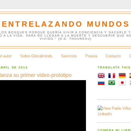
ENTRELAZANDO MUNDOS
 LOS BOSQUES PORQUE QUERÍA VIVIR A CONCIENCIA Y SACARLE 
O A LA VIDA, PARA NO LLEGAR A LA MUERTE Y DESCUBRIR QUE N
VIVIDO." (H.D. THOUREAU)
l autor
Sobre Glocalminds
Servicios
Poesia
Contacto
ABRIL DE 2014
TRANSLATE THI
lanza su primer video-prototipo
COMPRA MI LIB