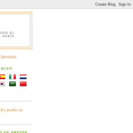
TODO EL
O HABÍA
Calendario
S BLOG
RO EN AMAZON