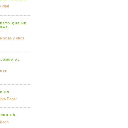
 vital
 ESTO QUE HE
TRAS
émicas y otros
OLUMNA AL
n en
O EN:
into Poder
ANDO EN:
illoch