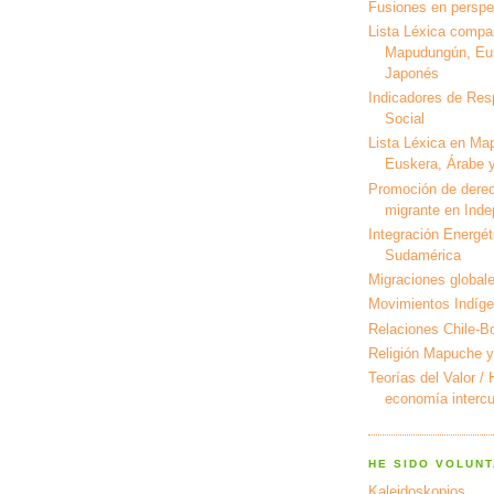
Fusiones en perspec
Lista Léxica compa
Mapudungún, Eus
Japonés
Indicadores de Res
Social
Lista Léxica en Ma
Euskera, Árabe y
Promoción de derec
migrante en Ind
Integración Energét
Sudamérica
Migraciones global
Movimientos Indíg
Relaciones Chile-Bo
Religión Mapuche y
Teorías del Valor /
economía intercul
HE SIDO VOLUNT
Kaleidoskopios