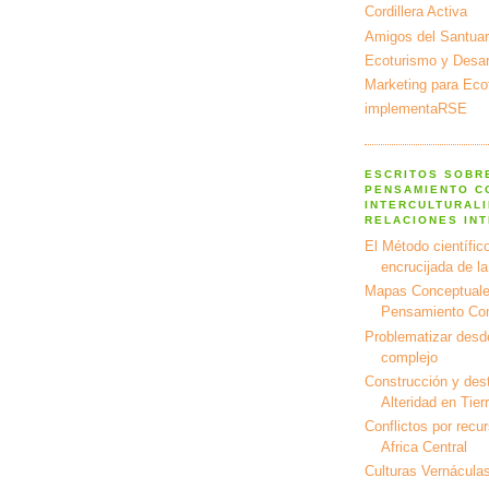
Cordillera Activa
Amigos del Santuar
Ecoturismo y Desarr
Marketing para Eco
implementaRSE
ESCRITOS SOBR
PENSAMIENTO C
INTERCULTURALI
RELACIONES IN
El Método científico
encrucijada de l
Mapas Conceptuale
Pensamiento Co
Problematizar desd
complejo
Construcción y dest
Alteridad en Tier
Conflictos por recu
Africa Central
Culturas Vernáculas