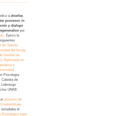
.
edico a
diseñar,
itar procesos
de
ución y dialogo
regenerativo
por
nds
. Ejerzo la
siguientes
r en Talento
rsidad del Azuay
de Gestión de
D
,
Diplomado en
porativa e
iversidad
en Psicología
, Cátedra de
, Liderazgo
lictos UNAB.
 un
proyecto de
 Emprendizaje
 estudiaba el
o Estratégico para