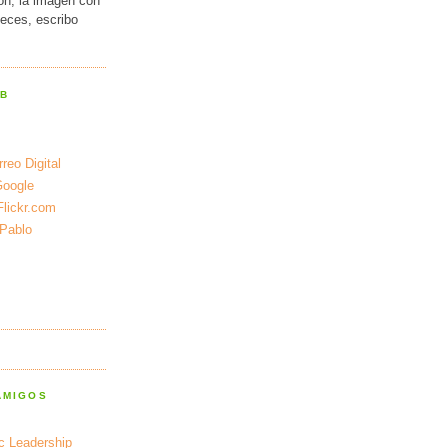
ión, la imagen con
veces, escribo
EB
reo Digital
Google
Flickr.com
 Pablo
AMIGOS
ic Leadership