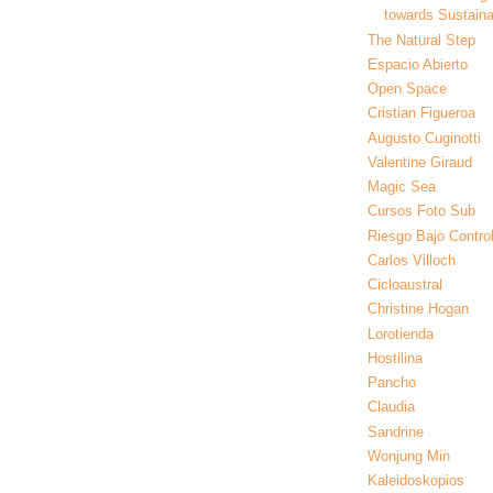
towards Sustainab
The Natural Step
Espacio Abierto
Open Space
Cristian Figueroa
Augusto Cuginotti
Valentine Giraud
Magic Sea
Cursos Foto Sub
Riesgo Bajo Contro
Carlos Villoch
Cicloaustral
Christine Hogan
Lorotienda
Hostilina
Pancho
Claudia
Sandrine
Wonjung Min
Kaleidoskopios