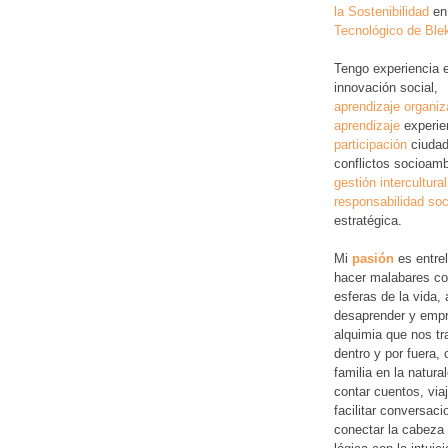
la Sostenibilidad
en
Tecnológico de Ble
Tengo experiencia 
innovación social,
aprendizaje organiz
aprendizaje
experie
participación
ciudad
conflictos socioamb
gestión intercultural
responsabilidad soc
estratégica.
Mi
pasión
es entre
hacer malabares co
esferas de la vida, 
desaprender y empr
alquimia que nos tr
dentro y por fuera,
familia en la natura
contar cuentos, via
facilitar conversac
conectar la cabeza 