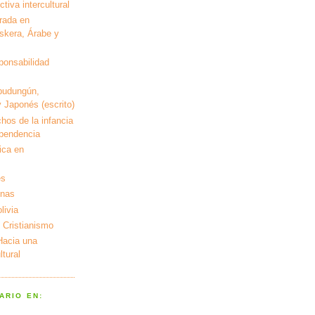
tiva intercultural
rada en
kera, Árabe y
ponsabilidad
pudungún,
 Japonés (escrito)
hos de la infancia
ependencia
ica en
es
enas
livia
 Cristianismo
 Hacia una
tural
ARIO EN: