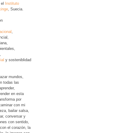
 el
Instituto
kinge
, Suecia.
en
acional
,
ncial
,
ana,
ientales,
,
ial
y sosteniblidad
lazar mundos,
n todas las
aprender,
ender en esta
ansforma por
 caminar con mi
leza, bailar salsa,
jar, conversar y
iones con sentido,
con el corazón, la