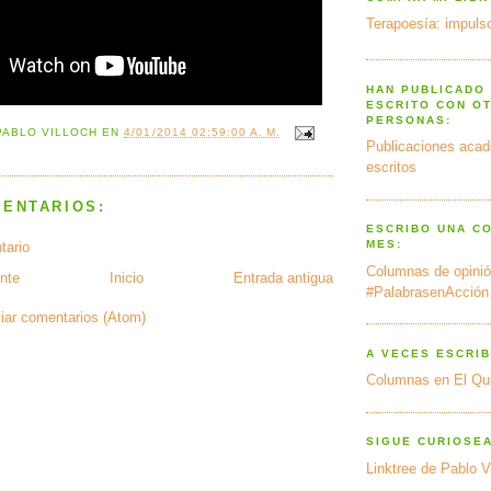
Terapoesía: impulso
HAN PUBLICADO
ESCRITO CON O
PERSONAS:
PABLO VILLOCH
EN
4/01/2014 02:59:00 A. M.
Publicaciones acad
escritos
MENTARIOS:
ESCRIBO UNA C
MES:
tario
Columnas de opinió
nte
Inicio
Entrada antigua
#PalabrasenAcción
iar comentarios (Atom)
A VECES ESCRIB
Columnas en El Qu
SIGUE CURIOSE
Linktree de Pablo V