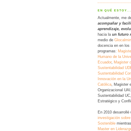
EN QUÉ ESTOY..
Actualmente, me d
acompañar y facil
a
prendizaje, evol
hacia la
un futuro 
medio de
Glocalmi
docencia en en los 
programas:
Magiste
Humano de la Unive
Ecuador
,
Magister 
Sustentabilidad UD
Sustentabilidad Cor
Innovación en la Un
Católica
, Magister 
Organizacional UAI
Sustentabilidad UC
Estratégico y Conf
En 2010 desarrollé
investigación
sobre
Sostenible
mientras
Master en Liderazg