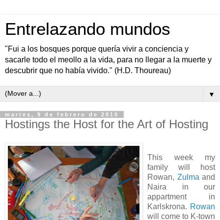
Entrelazando mundos
"Fui a los bosques porque quería vivir a conciencia y
sacarle todo el meollo a la vida, para no llegar a la muerte y
descubrir que no había vivido." (H.D. Thoureau)
▼
martes, 9 de febrero de 2010
Hostings the Host for the Art of Hosting
This week my
family will host
Rowan,
Zulma
and
Naira in our
appartment in
Karlskrona.
Rowan
will come to K-town