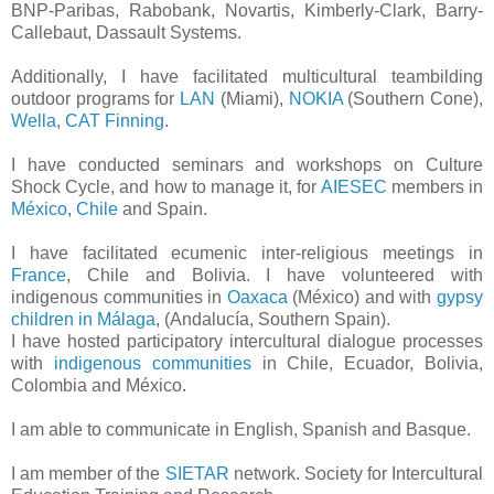
BNP-Paribas, Rabobank, Novartis, Kimberly-Clark, Barry-
Callebaut, Dassault Systems.
Additionally, I have facilitated multicultural teambilding
outdoor programs for
LAN
(Miami),
NOKIA
(Southern Cone),
Wella
,
CAT Finning
.
I have conducted seminars and workshops on Culture
Shock Cycle, and how to manage it, for
AIESEC
members in
México
,
Chile
and Spain.
I have facilitated ecumenic inter-religious meetings in
France
, Chile and Bolivia. I have volunteered with
indigenous communities in
Oaxaca
(México) and with
gypsy
children in Málaga
, (Andalucía, Southern Spain).
I have hosted participatory intercultural dialogue processes
with
indigenous communities
in Chile, Ecuador, Bolivia,
Colombia and México.
I am able to communicate in English, Spanish and Basque.
I am member of the
SIETAR
network. Society for Intercultural