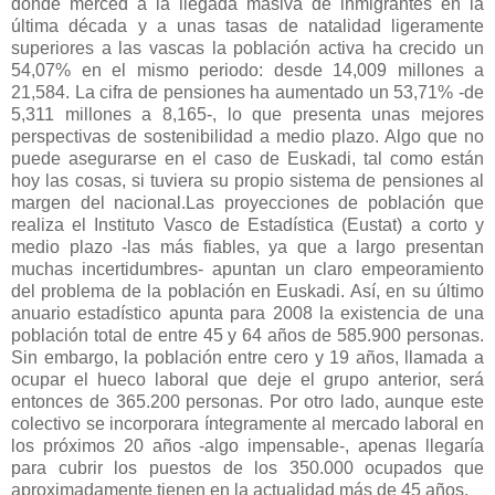
donde merced a la llegada masiva de inmigrantes en la
última década y a unas tasas de natalidad ligeramente
superiores a las vascas la población activa ha crecido un
54,07% en el mismo periodo: desde 14,009 millones a
21,584. La cifra de pensiones ha aumentado un 53,71% -de
5,311 millones a 8,165-, lo que presenta unas mejores
perspectivas de sostenibilidad a medio plazo. Algo que no
puede asegurarse en el caso de Euskadi, tal como están
hoy las cosas, si tuviera su propio sistema de pensiones al
margen del nacional.Las proyecciones de población que
realiza el Instituto Vasco de Estadística (Eustat) a corto y
medio plazo -las más fiables, ya que a largo presentan
muchas incertidumbres- apuntan un claro empeoramiento
del problema de la población en Euskadi. Así, en su último
anuario estadístico apunta para 2008 la existencia de una
población total de entre 45 y 64 años de 585.900 personas.
Sin embargo, la población entre cero y 19 años, llamada a
ocupar el hueco laboral que deje el grupo anterior, será
entonces de 365.200 personas. Por otro lado, aunque este
colectivo se incorporara íntegramente al mercado laboral en
los próximos 20 años -algo impensable-, apenas llegaría
para cubrir los puestos de los 350.000 ocupados que
aproximadamente tienen en la actualidad más de 45 años.