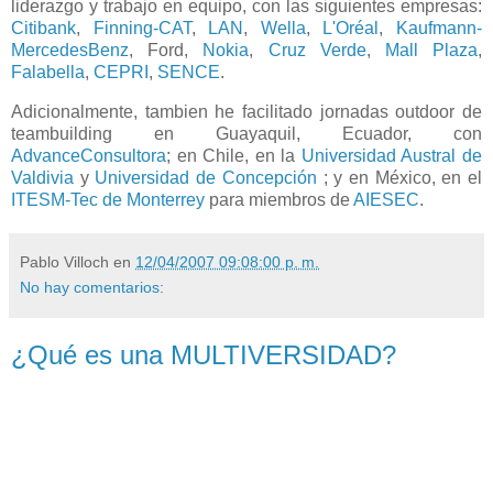
liderazgo y trabajo en equipo, con las siguientes empresas:
Citibank
,
Finning-CAT
,
LAN
,
Wella
,
L'Oréal
,
Kaufmann-
MercedesBenz
, Ford,
Nokia
,
Cruz Verde
,
Mall Plaza
,
Falabella
,
CEPRI
,
SENCE
.
Adicionalmente, tambien he facilitado jornadas outdoor de
teambuilding en Guayaquil, Ecuador, con
AdvanceConsultora
; en Chile, en la
Universidad Austral de
Valdivia
y
Universidad de Concepción
; y en México, en el
ITESM-Tec de Monterrey
para miembros de
AIESEC
.
Pablo Villoch
en
12/04/2007 09:08:00 p. m.
No hay comentarios:
¿Qué es una MULTIVERSIDAD?