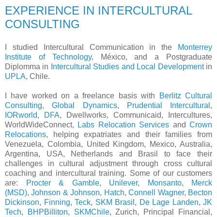
EXPERIENCE IN INTERCULTURAL
CONSULTING
I studied Intercultural Communication in the
Monterrey
Institute of Technology
, México, and a Postgraduate
Diplomma in
Intercultural Studies and Local Development
in
UPLA
, Chile.
I have worked on a freelance basis with
Berlitz Cultural
Consulting
,
Global Dynamics
,
Prudential Intercultural
,
IORworld
,
DFA
, Dwellworks, Communicaid, Intercultures,
WorldWideConnect,
Labs Relocation Services
and
Crown
Relocations
, helping expatriates and their families from
Venezuela, Colombia, United Kingdom, Mexico, Australia,
Argentina, USA, Netherlands and Brasil to face their
challenges in cultural adjustment through cross cultural
coaching and intercultural training. Some of our customers
are:
Procter & Gamble
,
Unilever
,
Monsanto
,
Merck
(MSD)
,
Johnson & Johnson
,
Hatch
,
Connell Wagner
,
Becton
Dickinson
,
Finning
,
Teck
,
SKM Brasil
,
De Lage Landen
,
JK
Tech
,
BHPBilliton
,
SKMChile
, Zurich, Principal Financial,