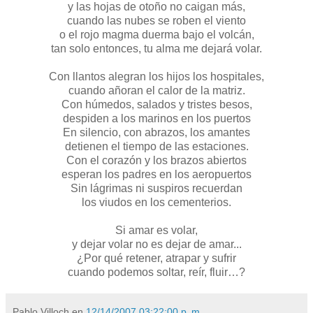
y las hojas de otoño no caigan más,
cuando las nubes se roben el viento
o el rojo magma duerma bajo el volcán,
tan solo entonces, tu alma me dejará volar.
Con llantos alegran los hijos los hospitales,
cuando añoran el calor de la matriz.
Con húmedos, salados y tristes besos,
despiden a los marinos en los puertos
En silencio, con abrazos, los amantes
detienen el tiempo de las estaciones.
Con el corazón y los brazos abiertos
esperan los padres en los aeropuertos
Sin lágrimas ni suspiros recuerdan
los viudos en los cementerios.
Si amar es volar,
y dejar volar no es dejar de amar...
¿Por qué retener, atrapar y sufrir
cuando podemos soltar, reír, fluir…?
Pablo Villoch
en
12/14/2007 03:22:00 p. m.