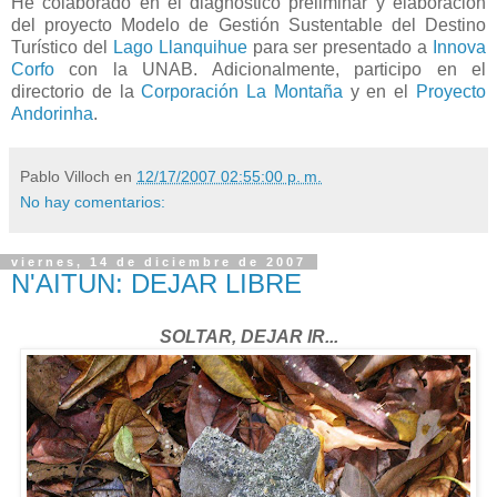
He colaborado en el diagnóstico preliminar y elaboración
del proyecto Modelo de Gestión Sustentable del Destino
Turístico del
Lago Llanquihue
para ser presentado a
Innova
Corfo
con la UNAB. Adicionalmente, participo en el
directorio de la
Corporación La Montaña
y en el
Proyecto
Andorinha
.
Pablo Villoch
en
12/17/2007 02:55:00 p. m.
No hay comentarios:
viernes, 14 de diciembre de 2007
N'AITUN: DEJAR LIBRE
SOLTAR, DEJAR IR...