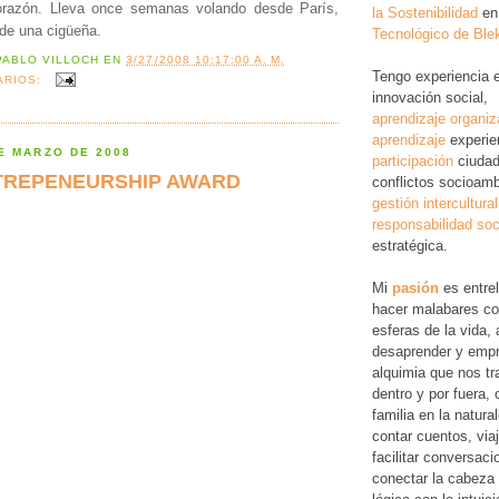
corazón. Lleva once semanas volando desde París,
la Sostenibilidad
en
 de una cigüeña.
Tecnológico de Ble
PABLO VILLOCH
EN
3/27/2008 10:17:00 A. M.
Tengo experiencia 
ARIOS:
innovación social,
aprendizaje organiz
aprendizaje
experie
E MARZO DE 2008
participación
ciudad
TREPENEURSHIP AWARD
conflictos socioamb
gestión intercultural
responsabilidad soc
estratégica.
Mi
pasión
es entre
hacer malabares co
esferas de la vida, 
desaprender y empr
alquimia que nos tr
dentro y por fuera,
familia en la natura
contar cuentos, via
facilitar conversac
conectar la cabeza 