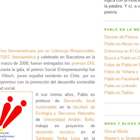
lógica con la intuic
la palabra. Y sí, a 
poesía.
PABLO EN LA W
Dossier de Prensa
Pablo en About.me
Foro Iberoamericano por un Liderazgo Responsable
,
Entrevista en El Cor
ESEC Iberoamérica
y celebrado en Barcelona en la
Busca a Pablo en 
 marzo de 2008, fueron entregados los
premios DHL
Fotos de Pablo en 
urante la gala, el premio
Social Entrepreneurship
fue
Fotos de Yohana y
Villoch, joven español residente en Chile, por su
Pablo en Facebook
mpromiso con la promoción del desarrollo sostenible
Pablo en Linkedin
ad social.
Pablo en Twitter
A sus treinta años, Pablo es
profesor de
Desarrollo local
sustentable
en la
facultad de
Ecología y Recursos Naturales
de
Universidad Andrés Bello
,
WEBS Y BLOGS 
trabaja en proyectos de
Glocal Minds
desarrollo turístico
en el
Santuario Yerba Loca
en la
Master's in Strateg