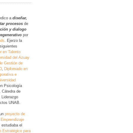
.
edico a
diseñar,
itar procesos
de
ución y dialogo
regenerativo
por
nds
. Ejerzo la
siguientes
r en Talento
rsidad del Azuay
de Gestión de
D
,
Diplomado en
porativa e
iversidad
en Psicología
, Cátedra de
, Liderazgo
lictos UNAB.
 un
proyecto de
 Emprendizaje
 estudiaba el
o Estratégico para