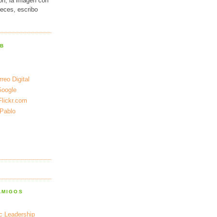
ión, la imagen con
veces, escribo
EB
reo Digital
Google
Flickr.com
 Pablo
AMIGOS
ic Leadership