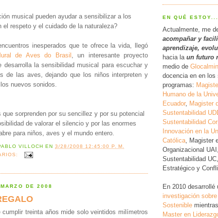
ión musical pueden ayudar a sensibilizar a los
EN QUÉ ESTOY..
 el respeto y el cuidado de la naturaleza?
Actualmente, me d
acompañar y facil
cuentros inesperados que te ofrece la vida, llegó
a
prendizaje, evol
ural de Aves do Brasil
, un interesante proyecto
hacia la
un futuro 
ue desarrolla la sensibilidad musical para escuchar y
medio de
Glocalmi
os de las aves, dejando que los niños interpreten y
docencia en en los 
e los nuevos sonidos.
programas:
Magiste
Humano de la Unive
Ecuador
,
Magister 
Sustentabilidad UD
 que sorprenden por su sencillez y por su potencial
Sustentabilidad Cor
osibilidad de valorar el silencio y por las enormes
Innovación en la Un
abre para niños, aves y el mundo entero.
Católica
, Magister 
PABLO VILLOCH
EN
3/28/2008 12:45:00 P. M.
Organizacional UAI
ARIOS:
Sustentabilidad UC
Estratégico y Conf
En 2010 desarrollé
 MARZO DE 2008
investigación
sobre
REGALO
Sostenible
mientras
 cumplir treinta años mide solo veintidos milímetros
Master en Liderazg