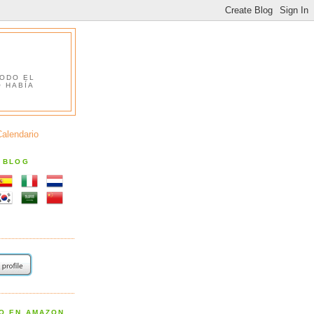
TODO EL
O HABÍA
Calendario
S BLOG
RO EN AMAZON