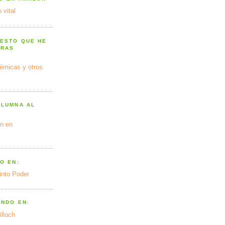
 vital
 ESTO QUE HE
TRAS
émicas y otros
OLUMNA AL
n en
O EN:
into Poder
ANDO EN:
illoch