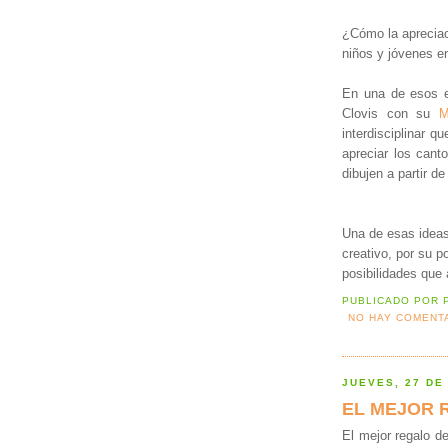
¿Cómo la apreciac
niños y jóvenes en
En una de esos en
Clovis con su
M
interdisciplinar q
apreciar los cant
dibujen a partir d
Una de esas ideas
creativo, por su p
posibilidades que 
PUBLICADO POR
NO HAY COMENT
JUEVES, 27 DE
EL MEJOR 
El mejor regalo de