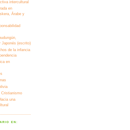
tiva intercultural
rada en
kera, Árabe y
ponsabilidad
pudungún,
 Japonés (escrito)
hos de la infancia
ependencia
ica en
es
enas
livia
 Cristianismo
 Hacia una
tural
ARIO EN: