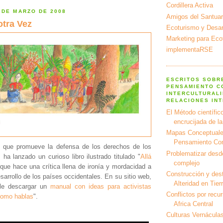
Cordillera Activa
 DE MARZO DE 2008
Amigos del Santuar
otra Vez
Ecoturismo y Desarr
Marketing para Eco
implementaRSE
ESCRITOS SOBR
PENSAMIENTO C
INTERCULTURALI
RELACIONES IN
El Método científico
encrucijada de l
Mapas Conceptuale
Pensamiento Co
, que promueve la defensa de los derechos de los
Problematizar desd
ha lanzado un curioso libro ilustrado titulado "
Allá
complejo
 que hace una crítica llena de ironía y mordacidad a
Construcción y dest
esarrollo de los países occidentales. En su sitio web,
Alteridad en Tier
ble descargar un
manual con ideas para activistas
Conflictos por recu
omo hablas
".
Africa Central
Culturas Vernáculas