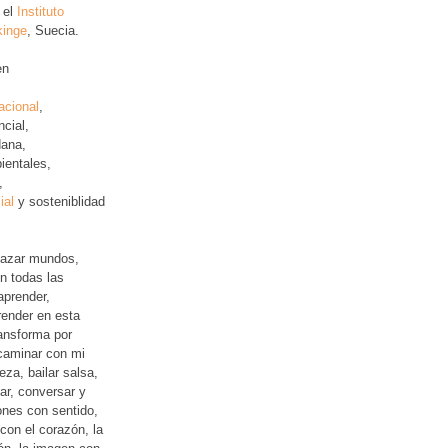
 el
Instituto
kinge
, Suecia.
en
acional
,
ncial
,
ana,
ientales,
,
ial
y sosteniblidad
lazar mundos,
n todas las
aprender,
ender en esta
ansforma por
 caminar con mi
leza, bailar salsa,
jar, conversar y
iones con sentido,
con el corazón, la