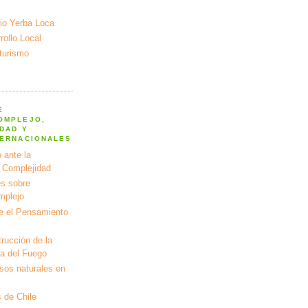
io Yerba Loca
ollo Local
turismo
E
OMPLEJO,
DAD Y
TERNACIONALES
 ante la
a Complejidad
s sobre
mplejo
e el Pensamiento
rucción de la
ra del Fuego
rsos naturales en
 de Chile