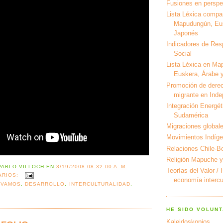
Fusiones en perspec
Lista Léxica compa
Mapudungún, Eus
Japonés
Indicadores de Res
Social
Lista Léxica en Ma
Euskera, Árabe y
Promoción de derec
migrante en Ind
Integración Energét
Sudamérica
Migraciones global
Movimientos Indíg
Relaciones Chile-Bo
Religión Mapuche y
PABLO VILLOCH
EN
3/19/2008 08:32:00 A. M.
Teorías del Valor /
ARIOS:
economía intercul
 VAMOS
,
DESARROLLO
,
INTERCULTURALIDAD
,
HE SIDO VOLUNT
Kaleidoskopios