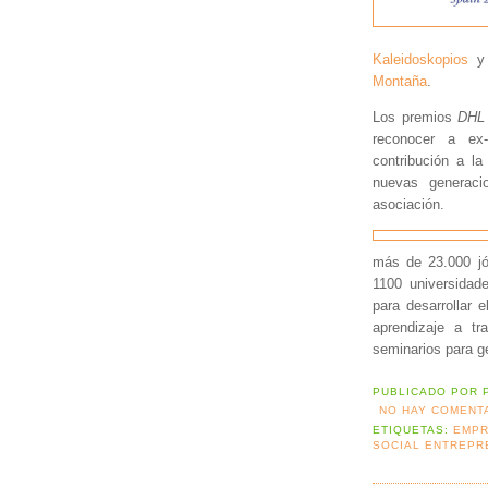
Kaleidoskopios
y 
Montaña
.
Los premios
DHL 
reconocer a e
contribución a l
nuevas generac
asociación.
más de 23.000 j
1100 universidad
para desarrollar e
aprendizaje a tr
seminarios para g
PUBLICADO POR
NO HAY COMENT
ETIQUETAS:
EMPR
SOCIAL ENTREPR