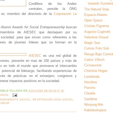
towards Sustainab
Cordillera de los Andes
centrales, preside la ONG
The Natural Step
es miembro del directorio de la
Corporación La
Espacio Abierto
Open Space
Cristian Figueroa
Alumni Awards for Social Entrepreneurship
buscan
Augusto Cuginotti
x-miembros de AIESEC que destaquen por su
a sociedad, para que sirvan como referentes a las
Valentine Giraud
iones de jóvenes líderes que se forman en la
Magic Sea
Cursos Foto Sub
Riesgo Bajo Contro
AIESEC
es una red global de
Carlos Villoch
óvenes, presente en mas de 100 países y más de
Cicloaustral
es en todo el mundo que promueve el intercambio
l potencial de liderazgo, facilitando experiencias de
Christine Hogan
avés de prácticas en el extranjero, congresos y
Lorotienda
enerar impactos positivos en la sociedad.
Hostilina
Pancho
PABLO VILLOCH
EN
3/23/2008 09:50:00 P. M.
Claudia
ARIOS:
Sandrine
ENDIMIENTO SOCIAL
,
RESPONSABILIDAD SOCIAL
,
ENEUR
Wonjung Min
Kaleidoskopios