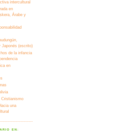
tiva intercultural
rada en
kera, Árabe y
ponsabilidad
pudungún,
 Japonés (escrito)
hos de la infancia
ependencia
ica en
es
enas
livia
 Cristianismo
 Hacia una
tural
ARIO EN: