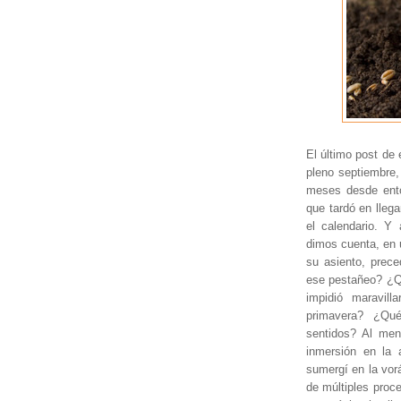
El último post de 
pleno septiembre,
meses desde ento
que tardó en llega
el calendario. Y
dimos cuenta, en u
su asiento, prece
ese pestañeo? ¿Q
impidió maravill
primavera? ¿Qu
sentidos? Al men
inmersión en la
sumergí en la vorá
de múltiples pro