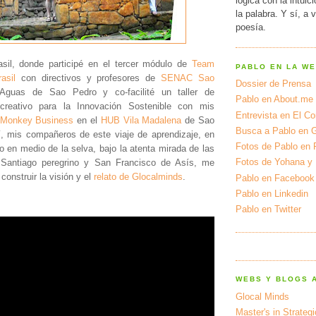
lógica con la intuic
la palabra. Y sí, a 
poesía.
asil, donde participé en el tercer módulo de
Team
PABLO EN LA W
asil
con directivos y profesores de
SENAC Sao
Dossier de Prensa
guas de Sao Pedro y co-facilité un taller de
Pablo en About.me
 creativo para la Innovación Sostenible con mis
Entrevista en El Cor
Monkey Business
en el
HUB Vila Madalena
de Sao
Busca a Pablo en 
í, mis compañeros de este viaje de aprendizaje, en
Fotos de Pablo en 
o en medio de la selva, bajo la atenta mirada de las
Fotos de Yohana y
 Santiago peregrino y San Francisco de Asís, me
construir la visión y el
relato de Glocalminds
.
Pablo en Facebook
Pablo en Linkedin
Pablo en Twitter
WEBS Y BLOGS 
Glocal Minds
Master's in Strateg