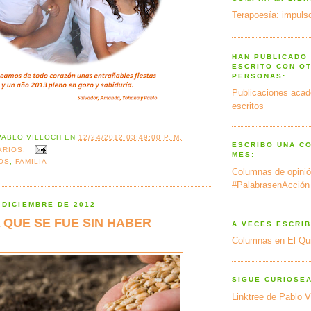
Terapoesía: impulso
HAN PUBLICADO
ESCRITO CON O
PERSONAS:
Publicaciones acad
escritos
PABLO VILLOCH
EN
12/24/2012 03:49:00 P. M.
ESCRIBO UNA C
ARIOS:
MES:
OS
,
FAMILIA
Columnas de opinió
#PalabrasenAcción
 DICIEMBRE DE 2012
 QUE SE FUE SIN HABER
A VECES ESCRIB
Columnas en El Qu
SIGUE CURIOSE
Linktree de Pablo V