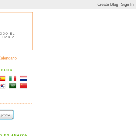
TODO EL
O HABÍA
Calendario
S BLOG
RO EN AMAZON