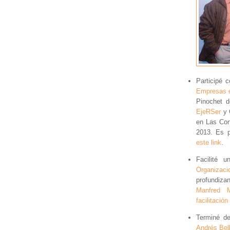
Participé 
Empresas 
Pinochet 
EjeRSer
y C
en Las Con
2013. Es p
este link
.
Facilité 
Organizac
profundiz
Manfred M
facilitación
Terminé de
Andrés Bel