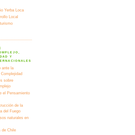
io Yerba Loca
ollo Local
turismo
E
OMPLEJO,
DAD Y
TERNACIONALES
 ante la
a Complejidad
s sobre
mplejo
e el Pensamiento
rucción de la
ra del Fuego
rsos naturales en
 de Chile