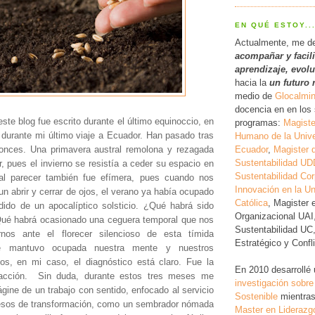
EN QUÉ ESTOY..
Actualmente, me d
acompañar y facil
a
prendizaje, evol
hacia la
un futuro 
medio de
Glocalmi
docencia en en los 
este blog fue escrito durante el último equinoccio, en
programas:
Magiste
 durante mi último viaje a Ecuador. Han pasado tras
Humano de la Unive
nces. Una primavera austral remolona y rezagada
Ecuador
,
Magister 
Sustentabilidad UD
r, pues el invierno se resistía a ceder su espacio en
Sustentabilidad Cor
 al parecer también fue efímera, pues cuando nos
Innovación en la Un
n abrir y cerrar de ojos, el verano ya había ocupado
Católica
, Magister 
dido de un apocalíptico solsticio. ¿Qué habrá sido
Organizacional UAI
ué habrá ocasionado una ceguera temporal que nos
Sustentabilidad UC
arnos ante el florecer silencioso de esta tímida
Estratégico y Conf
é mantuvo ocupada nuestra mente y nuestros
os, en mi caso, el diagnóstico está claro. Fue la
En 2010 desarrollé
 acción. Sin duda, durante estos tres meses me
investigación
sobre
gine de un trabajo con sentido, enfocado al servicio
Sostenible
mientras
cesos de transformación, como un sembrador nómada
Master en Liderazg