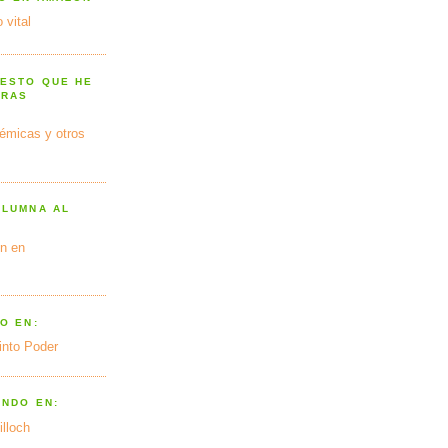
 vital
 ESTO QUE HE
TRAS
émicas y otros
OLUMNA AL
n en
O EN:
into Poder
ANDO EN:
illoch