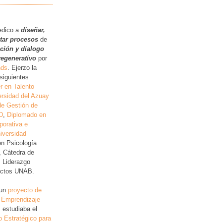
.
edico a
diseñar,
itar procesos
de
ución y dialogo
regenerativo
por
nds
. Ejerzo la
siguientes
r en Talento
rsidad del Azuay
de Gestión de
D
,
Diplomado en
porativa e
iversidad
en Psicología
, Cátedra de
, Liderazgo
lictos UNAB.
 un
proyecto de
 Emprendizaje
 estudiaba el
o Estratégico para