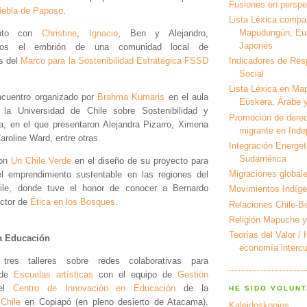
Fusiones en perspec
iebla de Paposo
.
Lista Léxica compa
Mapudungún, Eus
unto con
Christine
,
Ignacio
, Ben y Alejandro,
Japonés
mos el embrión de una comunidad local de
rs del
Marco para la Sostenibilidad Estratégica FSSD
Indicadores de Res
Social
Lista Léxica en Ma
encuentro organizado por
Brahma Kumaris
en el aula
Euskera, Árabe y
la Universidad de Chile sobre Sostenibilidad y
Promoción de derec
a, en el que presentaron Alejandra Pizarro, Ximena
migrante en Ind
aroline Ward, entre otras.
Integración Energét
Sudamérica
con
Un Chile Verde
en el diseño de su proyecto para
Migraciones global
l emprendimiento sustentable en las regiones del
ile, donde tuve el honor de conocer a Bernardo
Movimientos Indíg
ector de
Ética en los Bosques
.
Relaciones Chile-Bo
Religión Mapuche y
Teorías del Valor /
a Educación
economía intercul
té tres talleres sobre redes colaborativas para
s de
Escuelas artísticas
con el equipo de
Gestión
el
Centro de Innovación en Educación
de la
HE SIDO VOLUNT
Chile
en Copiapó (en pleno desierto de Atacama),
Kaleidoskopios