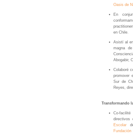
Oasis de N
En conj
conforma
practitione
en Chile.
Asistí al 
magna de 
Conscienci
Abogabir, C
Colaboré 
promover e
Sur de Ch
Reyes, dir
Transformando l
Co-facili
directivo
Escolar
d
Fundación 