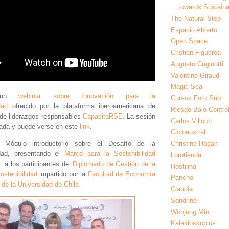
towards Sustainab
The Natural Step
Espacio Abierto
Open Space
Cristian Figueroa
Augusto Cuginotti
Valentine Giraud
Magic Sea
í un
webinar sobre Innovación para la
Cursos Foto Sub
dad
ofrecido por la plataforma iberoamericana de
Riesgo Bajo Contro
de liderazgos responsables
CapacitaRSE
. La sesión
Carlos Villoch
ada y puede verse en este
link
.
Cicloaustral
el Módulo introductorio sobre el Desafío de la
Christine Hogan
idad, presentando el
Marco para la Sostenibilidad
Lorotienda
a los participantes del
Diplomado de Gestión de la
Hostilina
ostenibilidad
impartido por la
Facultad de Economía
Pancho
de la Universidad de Chile.
Claudia
Sandrine
Wonjung Min
Kaleidoskopios