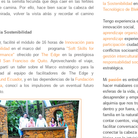
 es la semilla fecunda que deja caer en las fértiles
la Sostenibilidad
en
ue camina. Por ello, hace bien sacar la cabeza del
Tecnológico de Ble
irada, volver la vista atrás y recordar el camino
Tengo experiencia 
innovación social,
la Sostenibilidad
aprendizaje organiz
aprendizaje
experie
, facilité el módulo de 16 horas de
Innovación para
participación
ciudad
ilidad
en el marco del programa
"Soft Skills for
conflictos socioamb
ormance"
ofrecido por
The Edge
en la prestigiosa
gestión intercultural
ad San Franciso de Quito
. Aprovechando el viaje,
responsabilidad soc
partí un taller sobre el Marco estratégico para la
estratégica.
lidad al equipo de facilitadores de The Edge y
und Ecuador
, y en las dependencias de la
Fundación
Mi
pasión
es entre
a
, conocí a los impulsores de un eventual futuro
hacer malabares co
esferas de la vida, 
to.
desaprender y empr
alquimia que nos tr
dentro y por fuera,
familia en la natura
contar cuentos, via
facilitar conversac
conectar la cabeza 