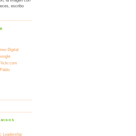
ión, la imagen con
veces, escribo
EB
reo Digital
Google
Flickr.com
 Pablo
AMIGOS
ic Leadership