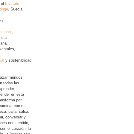
 el
Instituto
kinge
, Suecia.
en
acional
,
ncial
,
ana,
ientales,
,
ial
y sosteniblidad
lazar mundos,
n todas las
aprender,
ender en esta
ansforma por
 caminar con mi
leza, bailar salsa,
jar, conversar y
iones con sentido,
con el corazón, la