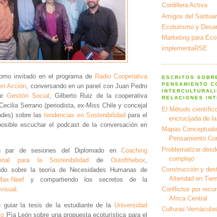
Cordillera Activa
Amigos del Santuar
Ecoturismo y Desarr
Marketing para Eco
implementaRSE
como invitado en el programa de
Radio Cooperativa
ESCRITOS SOBR
PENSAMIENTO C
en Acción
, conversando en un panel con Juan Pedro
INTERCULTURALI
de
Gestión Social
, Gilberto Ruiz de la cooperativa
RELACIONES IN
ecilia Serrano (periodista, ex-Miss Chile y concejal
El Método científico
des) sobre las
tendencias en Sostenibilidad
para el
encrucijada de l
osible escuchar el podcast de la conversación en
Mapas Conceptuale
Pensamiento Co
Problematizar desd
un par de sesiones del Diplomado en
Coaching
complejo
ional para la Sostenibilidad
de
Outofthebox
,
Construcción y dest
ando sobre la teoría de Necesidades Humanas de
Alteridad en Tier
ax-Neef
y compartiendo los secretos de la
 visual
.
Conflictos por recu
Africa Central
 guiar la tesis de la estudiante de la
Universidad
Culturas Vernáculas
lo
Pía León sobre una propuesta ecoturística para el