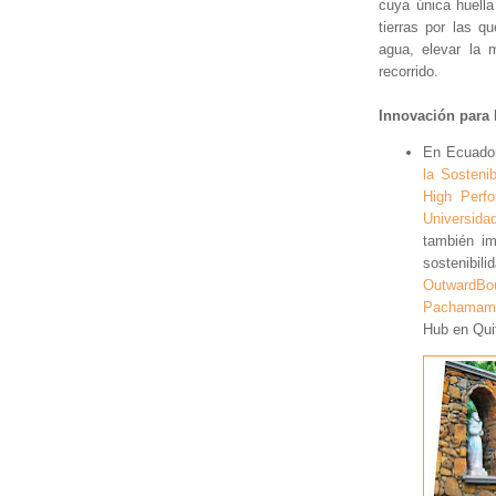
cuya única huella
tierras por las q
agua, elevar la m
recorrido.
Innovación para 
En Ecuador
la Sostenib
High Perf
Universid
también im
sostenibi
OutwardBo
Pachamam
Hub en Qui