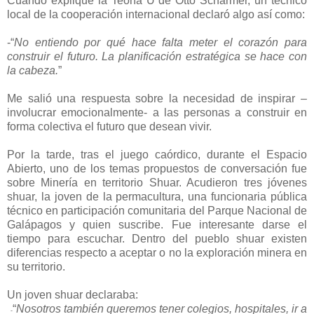
Cuando expliqué la Teoría U de Otto Scharmer, un técnico
local de la cooperación internacional declaró algo así como:
-“
No entiendo por qué hace falta meter el corazón para
construir el futuro. La planificación estratégica se hace con
la cabeza.
”
Me salió una respuesta sobre la necesidad de inspirar –
involucrar emocionalmente- a las personas a construir en
forma colectiva el futuro que desean vivir.
Por la tarde, tras el juego caórdico, durante el Espacio
Abierto, uno de los temas propuestos de conversación fue
sobre Minería en territorio Shuar. Acudieron tres jóvenes
shuar, la joven de la permacultura, una funcionaria pública
técnico en participación comunitaria del Parque Nacional de
Galápagos y quien suscribe. Fue interesante darse el
tiempo para escuchar. Dentro del pueblo shuar existen
diferencias respecto a aceptar o no la exploración minera en
su territorio.
Un joven shuar declaraba:
“
Nosotros también queremos tener colegios, hospitales, ir a
-