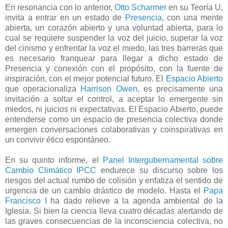
En resonancia con lo anterior,
Otto Scharmer
en su Teoría U,
invita a entrar en un estado de
Presencia
, con una mente
abierta, un corazón abierto y una voluntad abierta, para lo
cual se requiere suspender la voz del juicio, superar la voz
del cinismo y enfrentar la voz el miedo, las tres barreras que
es necesario franquear para llegar a dicho estado de
Presencia y conexión con el propósito, con la fuente de
inspiración, con el mejor potencial futuro. El
Espacio Abierto
que operacionaliza
Harrison Owen
, es precisamente una
invitación a soltar el control, a aceptar lo emergente sin
miedos, ni juicios ni expectativas. El Espacio Abierto, puede
entenderse como un espacio de presencia colectiva donde
emergen conversaciones colaborativas y coinspirativas en
un convivir ético espontáneo.
En su quinto informe, el
Panel Intergubernamental sobre
Cambio Climático IPCC
endurece su discurso sobre los
riesgos del actual rumbo de colisión y enfatiza el sentido de
urgencia de un cambio drástico de modelo. Hasta el
Papa
Francisco I
ha dado relieve a la agenda ambiental de la
Iglesia. Si bien la ciencia lleva cuatro décadas alertando de
las graves consecuencias de la inconsciencia colectiva, no