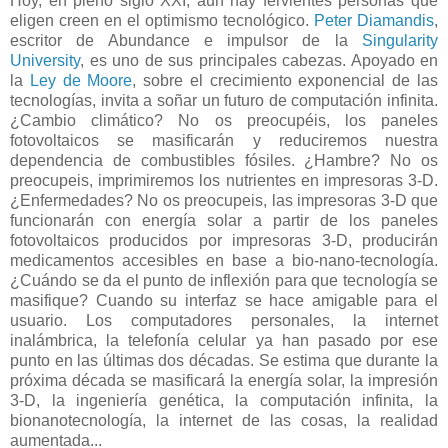
Hoy, en pleno siglo XXI, aun hay fervientes personas que
eligen creen en el optimismo tecnológico.
Peter Diamandis
,
escritor de Abundance e impulsor de la
Singularity
University
, es uno de sus principales cabezas. Apoyado en
la
Ley de Moore
, sobre el crecimiento exponencial de las
tecnologías, invita a soñar un futuro de computación infinita.
¿Cambio climático? No os preocupéis, los paneles
fotovoltaicos se masificarán y reduciremos nuestra
dependencia de combustibles fósiles. ¿Hambre? No os
preocupeis, imprimiremos los nutrientes en impresoras 3-D.
¿Enfermedades? No os preocupeis, las impresoras 3-D que
funcionarán con energía solar a partir de los paneles
fotovoltaicos producidos por impresoras 3-D, producirán
medicamentos accesibles en base a bio-nano-tecnología.
¿Cuándo se da el punto de inflexión para que tecnología se
masifique? Cuando su interfaz se hace amigable para el
usuario. Los computadores personales, la internet
inalámbrica, la telefonía celular ya han pasado por ese
punto en las últimas dos décadas. Se estima que durante la
próxima década se masificará la energía solar, la impresión
3-D, la ingeniería genética, la computación infinita, la
bionanotecnología, la internet de las cosas, la realidad
aumentada...