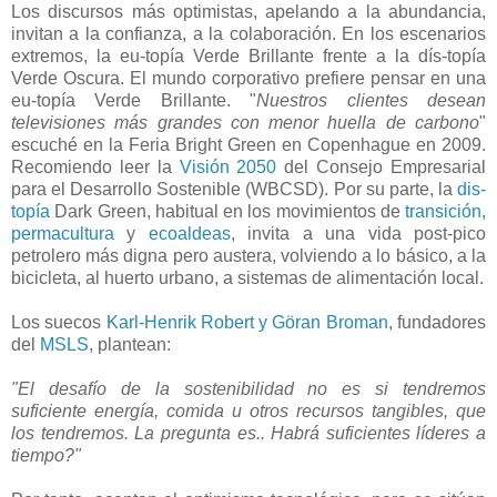
Los discursos más optimistas, apelando a la abundancia,
invitan a la confianza, a la colaboración. En los escenarios
extremos, la eu-topía Verde Brillante frente a la dís-topía
Verde Oscura. El mundo corporativo prefiere pensar en una
eu-topía Verde Brillante. "
Nuestros clientes desean
televisiones más grandes con menor huella de carbono
"
escuché en la Feria Bright Green en Copenhague en 2009.
Recomiendo leer la
Visión 2050
del Consejo Empresarial
para el Desarrollo Sostenible (WBCSD). Por su parte, la
dis-
topía
Dark Green, habitual en los movimientos de
transición
,
permacultura
y
ecoaldeas
, invita a una vida post-pico
petrolero más digna pero austera, volviendo a lo básico, a la
bicicleta, al huerto urbano, a sistemas de alimentación local.
Los suecos
Karl-Henrik Robert y Göran Broman
, fundadores
del
MSLS
, plantean:
"El desafío de la sostenibilidad no es si tendremos
suficiente energía, comida u otros recursos tangibles, que
los tendremos. La pregunta es.. Habrá suficientes líderes a
tiempo?"