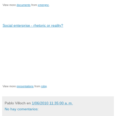
View more
documents
from
xmergnc
.
Social enterprise - rhetoric or reality?
View more
presentations
from
robg
.
Pablo Villoch
en
1/06/2010 11:35:00 a. m.
No hay comentarios: