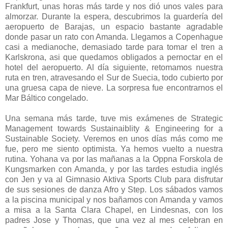
Frankfurt, unas horas más tarde y nos dió unos vales para
almorzar. Durante la espera, descubrimos la guardería del
aeropuerto de Barajas, un espacio bastante agradable
donde pasar un rato con Amanda. Llegamos a Copenhague
casi a medianoche, demasiado tarde para tomar el tren a
Karlskrona, asi que quedamos obligados a pernoctar en el
hotel del aeropuerto. Al día siguiente, retomamos nuestra
ruta en tren, atravesando el Sur de Suecia, todo cubierto por
una gruesa capa de nieve. La sorpresa fue encontrarnos el
Mar Báltico congelado.
Una semana más tarde, tuve mis exámenes de Strategic
Management towards Sustainaiblity & Engineering for a
Sustainable Society. Veremos en unos días más como me
fue, pero me siento optimista. Ya hemos vuelto a nuestra
rutina. Yohana va por las mañanas a la Oppna Forskola de
Kungsmarken con Amanda, y por las tardes estudia inglés
con Jen y va al Gimnasio Aktiva Sports Club para disfrutar
de sus sesiones de danza Afro y Step. Los sábados vamos
a la piscina municipal y nos bañamos con Amanda y vamos
a misa a la Santa Clara Chapel, en Lindesnas, con los
padres Jose y Thomas, que una vez al mes celebran en