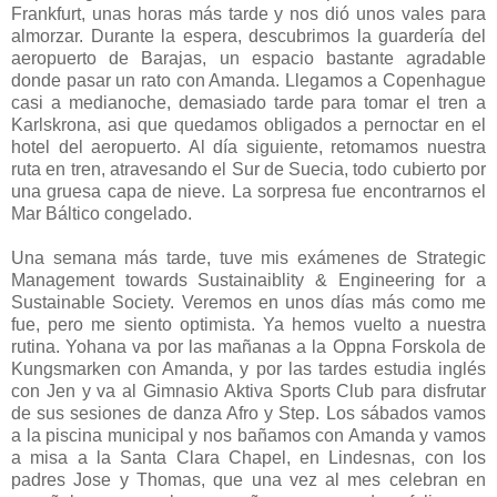
Frankfurt, unas horas más tarde y nos dió unos vales para
almorzar. Durante la espera, descubrimos la guardería del
aeropuerto de Barajas, un espacio bastante agradable
donde pasar un rato con Amanda. Llegamos a Copenhague
casi a medianoche, demasiado tarde para tomar el tren a
Karlskrona, asi que quedamos obligados a pernoctar en el
hotel del aeropuerto. Al día siguiente, retomamos nuestra
ruta en tren, atravesando el Sur de Suecia, todo cubierto por
una gruesa capa de nieve. La sorpresa fue encontrarnos el
Mar Báltico congelado.
Una semana más tarde, tuve mis exámenes de Strategic
Management towards Sustainaiblity & Engineering for a
Sustainable Society. Veremos en unos días más como me
fue, pero me siento optimista. Ya hemos vuelto a nuestra
rutina. Yohana va por las mañanas a la Oppna Forskola de
Kungsmarken con Amanda, y por las tardes estudia inglés
con Jen y va al Gimnasio Aktiva Sports Club para disfrutar
de sus sesiones de danza Afro y Step. Los sábados vamos
a la piscina municipal y nos bañamos con Amanda y vamos
a misa a la Santa Clara Chapel, en Lindesnas, con los
padres Jose y Thomas, que una vez al mes celebran en