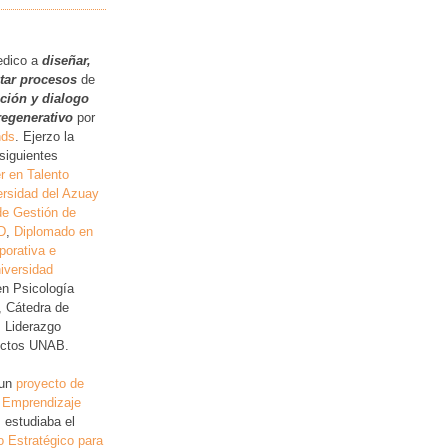
.
edico a
diseñar,
itar procesos
de
ución y dialogo
regenerativo
por
nds
. Ejerzo la
siguientes
r en Talento
rsidad del Azuay
de Gestión de
D
,
Diplomado en
porativa e
iversidad
en Psicología
, Cátedra de
, Liderazgo
lictos UNAB.
 un
proyecto de
 Emprendizaje
 estudiaba el
o Estratégico para