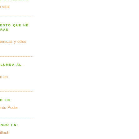
 vital
 ESTO QUE HE
TRAS
émicas y otros
OLUMNA AL
n en
O EN:
into Poder
ANDO EN:
illoch