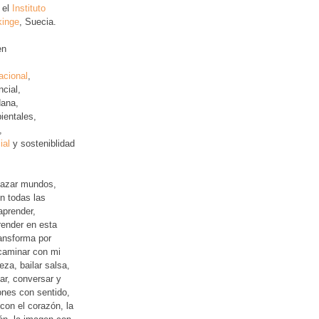
 el
Instituto
kinge
, Suecia.
en
acional
,
ncial
,
ana,
ientales,
,
ial
y sosteniblidad
lazar mundos,
n todas las
aprender,
ender en esta
ansforma por
 caminar con mi
leza, bailar salsa,
jar, conversar y
iones con sentido,
con el corazón, la