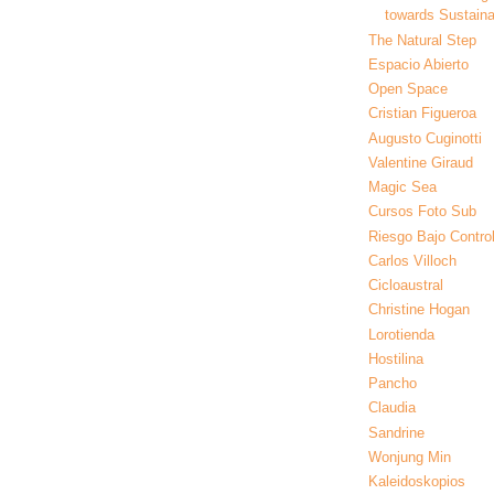
towards Sustainab
The Natural Step
Espacio Abierto
Open Space
Cristian Figueroa
Augusto Cuginotti
Valentine Giraud
Magic Sea
Cursos Foto Sub
Riesgo Bajo Contro
Carlos Villoch
Cicloaustral
Christine Hogan
Lorotienda
Hostilina
Pancho
Claudia
Sandrine
Wonjung Min
Kaleidoskopios