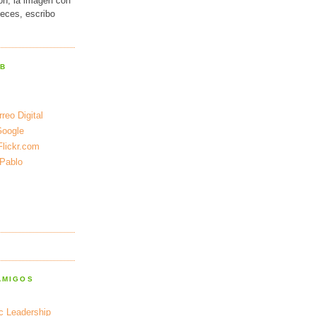
ión, la imagen con
veces, escribo
EB
reo Digital
Google
Flickr.com
 Pablo
AMIGOS
ic Leadership