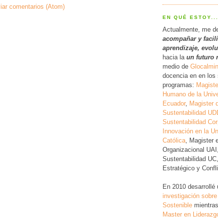
iar comentarios (Atom)
EN QUÉ ESTOY..
Actualmente, me d
acompañar y facil
a
prendizaje, evol
hacia la
un futuro 
medio de
Glocalmi
docencia en en los 
programas:
Magiste
Humano de la Unive
Ecuador
,
Magister 
Sustentabilidad UD
Sustentabilidad Cor
Innovación en la Un
Católica
, Magister 
Organizacional UAI
Sustentabilidad UC
Estratégico y Conf
En 2010 desarrollé
investigación
sobre
Sostenible
mientras
Master en Liderazg