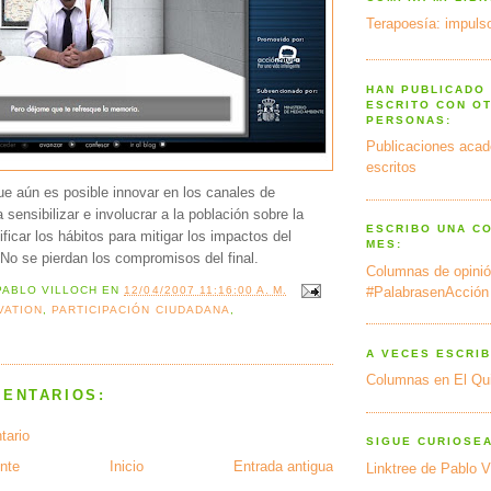
Terapoesía: impulso
HAN PUBLICADO
ESCRITO CON O
PERSONAS:
Publicaciones acad
escritos
e aún es posible innovar en los canales de
sensibilizar e involucrar a la población sobre la
ESCRIBO UNA C
icar los hábitos para mitigar los impactos del
MES:
 No se pierdan los compromisos del final.
Columnas de opinió
#PalabrasenAcción
PABLO VILLOCH
EN
12/04/2007 11:16:00 A. M.
VATION
,
PARTICIPACIÓN CIUDADANA
,
A VECES ESCRIB
Columnas en El Qu
MENTARIOS:
tario
SIGUE CURIOSE
nte
Inicio
Entrada antigua
Linktree de Pablo V