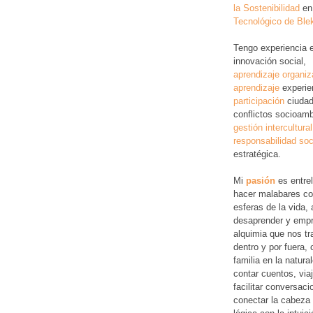
la Sostenibilidad
en
Tecnológico de Ble
Tengo experiencia 
innovación social,
aprendizaje organiz
aprendizaje
experie
participación
ciudad
conflictos socioamb
gestión intercultural
responsabilidad soc
estratégica.
Mi
pasión
es entre
hacer malabares co
esferas de la vida, 
desaprender y empr
alquimia que nos tr
dentro y por fuera,
familia en la natura
contar cuentos, via
facilitar conversac
conectar la cabeza 