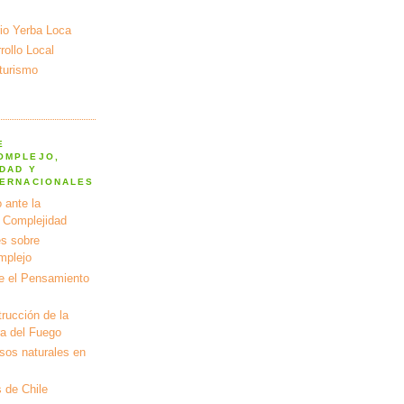
io Yerba Loca
ollo Local
turismo
E
OMPLEJO,
DAD Y
TERNACIONALES
 ante la
a Complejidad
s sobre
mplejo
e el Pensamiento
rucción de la
ra del Fuego
rsos naturales en
 de Chile