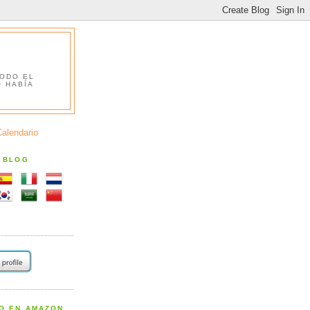
TODO EL
O HABÍA
Calendario
S BLOG
RO EN AMAZON