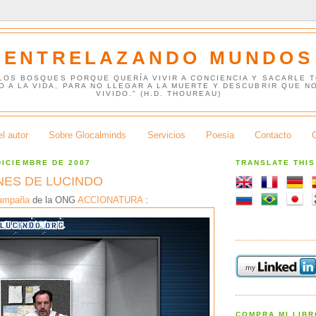
ENTRELAZANDO MUNDOS
 LOS BOSQUES PORQUE QUERÍA VIVIR A CONCIENCIA Y SACARLE 
O A LA VIDA, PARA NO LLEGAR A LA MUERTE Y DESCUBRIR QUE N
VIVIDO." (H.D. THOUREAU)
l autor
Sobre Glocalminds
Servicios
Poesia
Contacto
DICIEMBRE DE 2007
TRANSLATE THI
NES DE LUCINDO
campaña
de la ONG
ACCIONATURA
:
COMPRA MI LIB