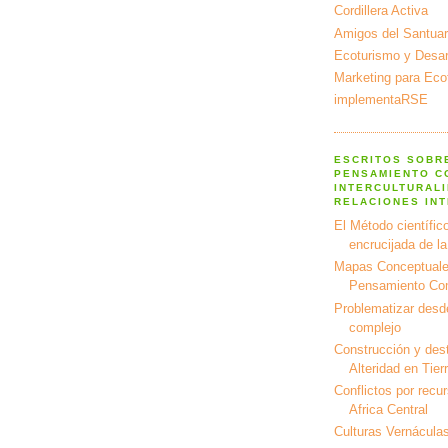
Cordillera Activa
Amigos del Santuar
Ecoturismo y Desarr
Marketing para Eco
implementaRSE
ESCRITOS SOBR
PENSAMIENTO C
INTERCULTURALI
RELACIONES IN
El Método científico
encrucijada de l
Mapas Conceptuale
Pensamiento Co
Problematizar desd
complejo
Construcción y dest
Alteridad en Tier
Conflictos por recu
Africa Central
Culturas Vernáculas