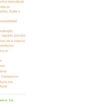
tiva intercultural
rada en
kera, Árabe y
ponsabilidad
pudungún,
 Japonés (escrito)
hos de la infancia
ependencia
ica en
es
enas
livia
 Cristianismo
 Hacia una
tural
ARIO EN: