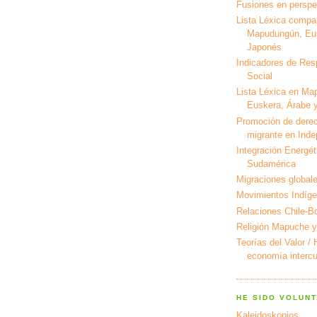
Fusiones en perspec
Lista Léxica compa
Mapudungún, Eus
Japonés
Indicadores de Res
Social
Lista Léxica en Ma
Euskera, Árabe y
Promoción de derec
migrante en Ind
Integración Energét
Sudamérica
Migraciones global
Movimientos Indíg
Relaciones Chile-Bo
Religión Mapuche y
Teorías del Valor /
economía intercul
HE SIDO VOLUNT
Kaleidoskopios