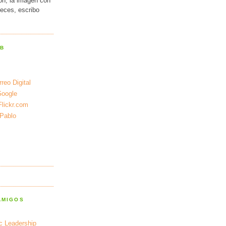
ión, la imagen con
veces, escribo
EB
reo Digital
Google
Flickr.com
 Pablo
AMIGOS
ic Leadership