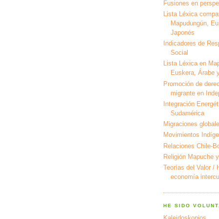
Fusiones en perspec
Lista Léxica compa
Mapudungún, Eus
Japonés
Indicadores de Res
Social
Lista Léxica en Ma
Euskera, Árabe y
Promoción de derec
migrante en Ind
Integración Energét
Sudamérica
Migraciones global
Movimientos Indíg
Relaciones Chile-Bo
Religión Mapuche y
Teorías del Valor /
economía intercul
HE SIDO VOLUNT
Kaleidoskopios