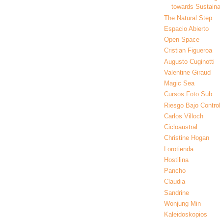
towards Sustainab
The Natural Step
Espacio Abierto
Open Space
Cristian Figueroa
Augusto Cuginotti
Valentine Giraud
Magic Sea
Cursos Foto Sub
Riesgo Bajo Contro
Carlos Villoch
Cicloaustral
Christine Hogan
Lorotienda
Hostilina
Pancho
Claudia
Sandrine
Wonjung Min
Kaleidoskopios