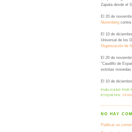
Zapata desde el S
El 20 de noviemb
Nuremberg
contra 
El 10 de diciembr
Universal de los
Organización de 
El 20 de noviemb
"Caudillo de Espa
extintas monedas 
El 10 de diciemb
PUBLICADO POR
ETIQUETAS:
DEMO
NO HAY CO
Publicar un comen