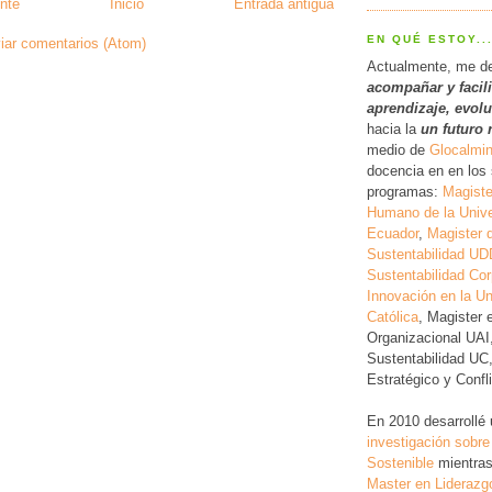
nte
Inicio
Entrada antigua
EN QUÉ ESTOY..
iar comentarios (Atom)
Actualmente, me d
acompañar y facil
a
prendizaje, evol
hacia la
un futuro 
medio de
Glocalmi
docencia en en los 
programas:
Magiste
Humano de la Unive
Ecuador
,
Magister 
Sustentabilidad UD
Sustentabilidad Cor
Innovación en la Un
Católica
, Magister 
Organizacional UAI
Sustentabilidad UC
Estratégico y Conf
En 2010 desarrollé
investigación
sobre
Sostenible
mientras
Master en Liderazg