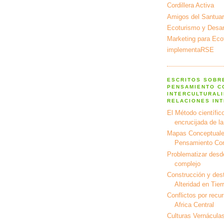
Cordillera Activa
Amigos del Santuar
Ecoturismo y Desarr
Marketing para Eco
implementaRSE
ESCRITOS SOBR
PENSAMIENTO C
INTERCULTURALI
RELACIONES IN
El Método científico
encrucijada de l
Mapas Conceptuale
Pensamiento Co
Problematizar desd
complejo
Construcción y dest
Alteridad en Tier
Conflictos por recu
Africa Central
Culturas Vernáculas