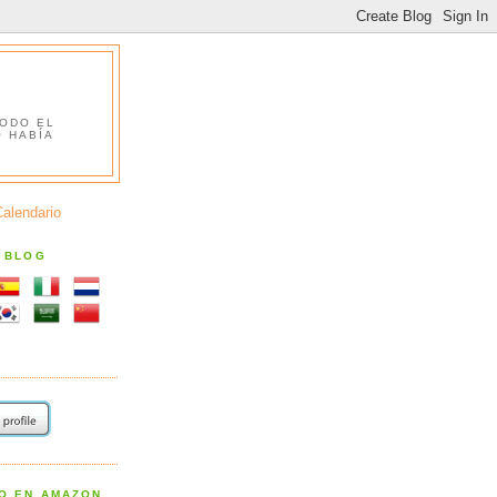
TODO EL
O HABÍA
Calendario
S BLOG
RO EN AMAZON