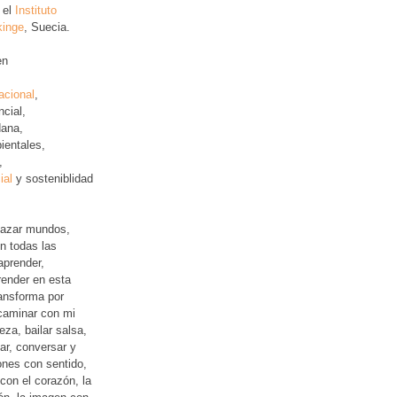
 el
Instituto
kinge
, Suecia.
en
acional
,
ncial
,
ana,
ientales,
,
ial
y sosteniblidad
lazar mundos,
n todas las
aprender,
ender en esta
ansforma por
 caminar con mi
leza, bailar salsa,
jar, conversar y
iones con sentido,
con el corazón, la