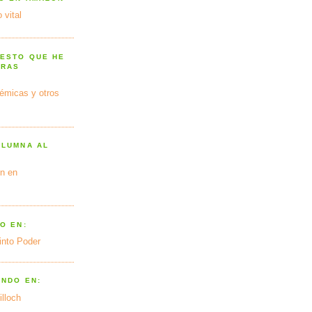
 vital
 ESTO QUE HE
TRAS
émicas y otros
OLUMNA AL
n en
O EN:
into Poder
ANDO EN:
illoch