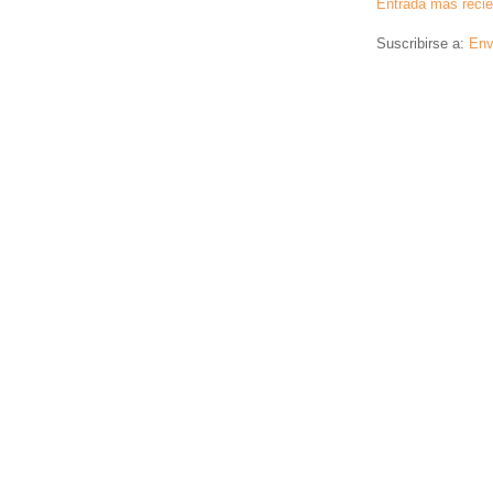
Entrada más recie
Suscribirse a:
Env