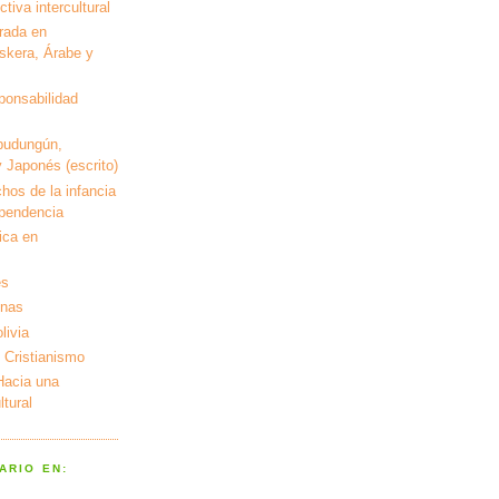
tiva intercultural
rada en
kera, Árabe y
ponsabilidad
pudungún,
 Japonés (escrito)
hos de la infancia
ependencia
ica en
es
enas
livia
 Cristianismo
 Hacia una
tural
ARIO EN: