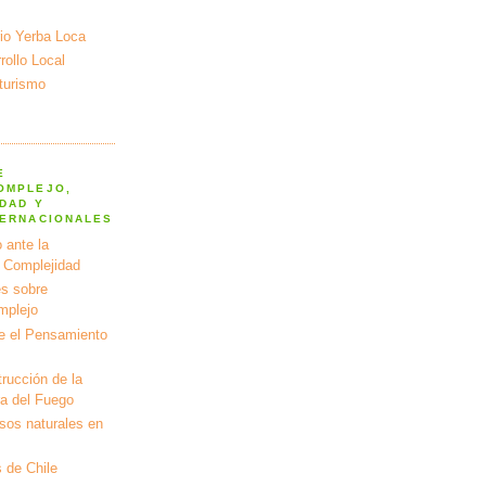
io Yerba Loca
ollo Local
turismo
E
OMPLEJO,
DAD Y
TERNACIONALES
 ante la
a Complejidad
s sobre
mplejo
e el Pensamiento
rucción de la
ra del Fuego
rsos naturales en
 de Chile