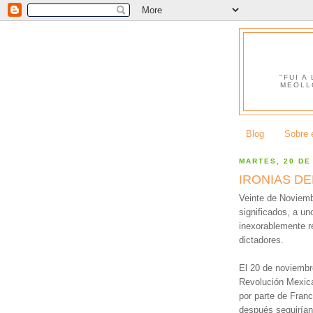
"FUI A
MEOLL
Blog
Sobre e
MARTES, 20 DE
IRONIAS D
Veinte de Noviemb
significados, a un
inexorablemente r
dictadores.
El 20 de noviembre
Revolución Mexica
por parte de Franc
después seguirían