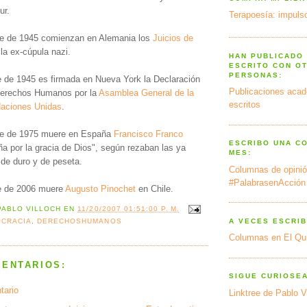
ur.
Terapoesía: impulso
re de 1945 comienzan en Alemania los
Juicios de
la ex-cúpula nazi.
HAN PUBLICADO
ESCRITO CON O
PERSONAS:
e de 1945 es firmada en Nueva York la Declaración
Publicaciones acad
 Derechos Humanos por la
Asamblea General de la
escritos
Naciones Unidas
.
re de 1975 muere en España
Francisco Franco
ESCRIBO UNA C
ña por la gracia de Dios", según rezaban las ya
MES:
de duro y de peseta.
Columnas de opinió
#PalabrasenAcción
re de 2006 muere
Augusto Pinochet
en Chile.
PABLO VILLOCH
EN
11/20/2007 01:51:00 P. M.
A VECES ESCRIB
CRACIA
,
DERECHOSHUMANOS
Columnas en El Qu
MENTARIOS:
SIGUE CURIOSE
tario
Linktree de Pablo V