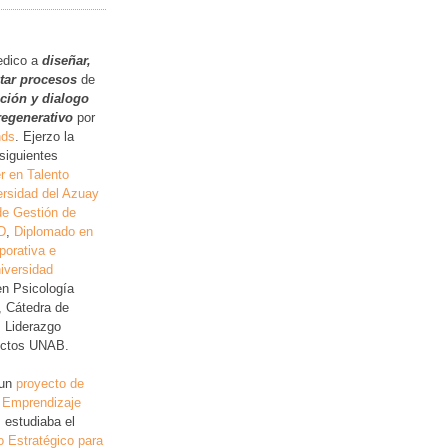
.
edico a
diseñar,
itar procesos
de
ución y dialogo
regenerativo
por
nds
. Ejerzo la
siguientes
r en Talento
rsidad del Azuay
de Gestión de
D
,
Diplomado en
porativa e
iversidad
en Psicología
, Cátedra de
, Liderazgo
lictos UNAB.
 un
proyecto de
 Emprendizaje
 estudiaba el
o Estratégico para