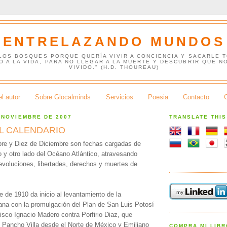
ENTRELAZANDO MUNDOS
 LOS BOSQUES PORQUE QUERÍA VIVIR A CONCIENCIA Y SACARLE 
O A LA VIDA, PARA NO LLEGAR A LA MUERTE Y DESCUBRIR QUE N
VIVIDO." (H.D. THOUREAU)
l autor
Sobre Glocalminds
Servicios
Poesia
Contacto
 NOVIEMBRE DE 2007
TRANSLATE THI
EL CALENDARIO
re y Diez de Diciembre son fechas cargadas de
o y otro lado del Océano Atlántico, atravesando
evoluciones, libertades, derechos y muertes de
 de 1910 da inicio al levantamiento de la
na con la promulgación del Plan de San Luis Potosí
isco Ignacio Madero contra Porfirio Diaz, que
 Pancho Villa desde el Norte de México y Emiliano
COMPRA MI LIB