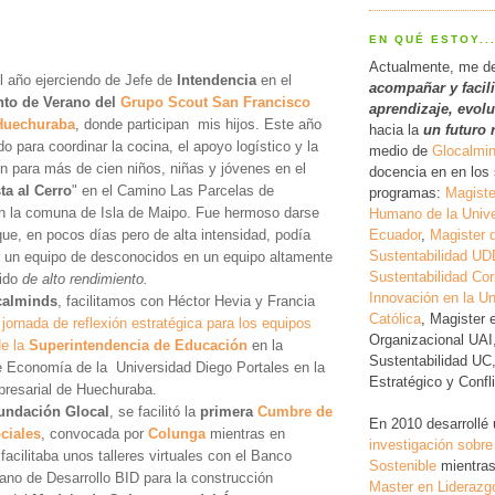
EN QUÉ ESTOY..
Actualmente, me d
 año ejerciendo de Jefe de
Intendencia
en el
acompañar y facil
o de Verano del
Grupo Scout San Francisco
a
prendizaje, evol
 Huechuraba
, donde participan mis hijos. Este año
hacia la
un futuro 
do para coordinar la cocina, el apoyo logístico y la
medio de
Glocalmi
n para más de cien niños, niñas y jóvenes en el
docencia en en los 
ta al Cerro
" en el Camino Las Parcelas de
programas:
Magiste
n la comuna de Isla de Maipo. Fue hermoso darse
Humano de la Unive
Ecuador
,
Magister 
ue, en pocos días pero de alta intensidad, podía
Sustentabilidad UD
r un equipo de desconocidos en un equipo altamente
Sustentabilidad Cor
ido
de alto rendimiento.
Innovación en la Un
calminds
, facilitamos con Héctor Hevia y Francia
Católica
, Magister 
jornada de reflexión estratégica para los equipos
Organizacional UAI
de la
Superintendencia de Educación
en la
Sustentabilidad UC
e Economía de la Universidad Diego Portales en la
Estratégico y Conf
resarial de Huechuraba.
undación Glocal
, se facilitó la
primera
Cumbre de
En 2010 desarrollé
ciales
, convocada por
Colunga
mientras en
investigación
sobre
 facilitaba unos talleres virtuales con el Banco
Sostenible
mientras
ano de Desarrollo BID para la construcción
Master en Liderazg