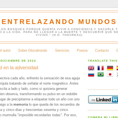
ENTRELAZANDO MUNDOS
 LOS BOSQUES PORQUE QUERÍA VIVIR A CONCIENCIA Y SACARLE 
O A LA VIDA, PARA NO LLEGAR A LA MUERTE Y DESCUBRIR QUE N
VIVIDO." (H.D. THOUREAU)
l autor
Sobre Glocalminds
Servicios
Poesia
Contacto
 DICIEMBRE DE 2024
TRANSLATE THI
d en la adversidad
pectiva cada año, enfrento la sensación de esa aguja
rújula tratando de señalar el norte magnético. Antes
oscila a lado y lado, como si quisiera generar
ien observa, transformando su pulso en un redoble
ugar de precipitarme a etiquetar todo un año con uno
raigo a la
memoria
lo que queda de los recuerdos de
a y cinco días y trescientas sesenta y cinco
ro murmulla
"imposible recordarlas todas"
. Por eso,
COMPRA MI LIB