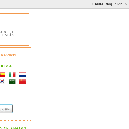
TODO EL
O HABÍA
Calendario
S BLOG
RO EN AMAZON