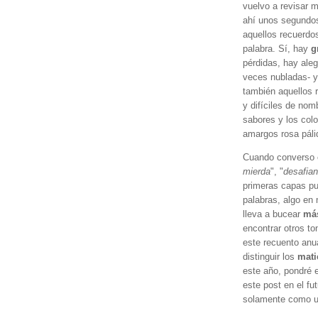
vuelvo a revisar m
ahí unos segundos
aquellos recuerd
palabra. Sí, hay
g
pérdidas, hay ale
veces nubladas- y
también aquellos
y difíciles de no
sabores y los colo
amargos rosa pálid
Cuando converso 
mierda
", "
desafian
primeras capas pu
palabras, algo en 
lleva a bucear
más
encontrar otros to
este recuento anu
distinguir los
mat
este año, pondré e
este post en el fu
solamente como un