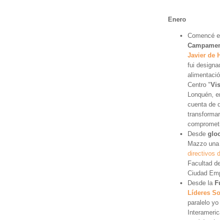
Enero
Comencé el
Campament
Javier de
fui designa
alimentació
Centro "
Vis
Lonquén, e
cuenta de q
transforma
compromet
Desde
glo
Mazzo una
directivos 
Facultad d
Ciudad Emp
Desde la
F
Líderes So
paralelo yo
Interameric