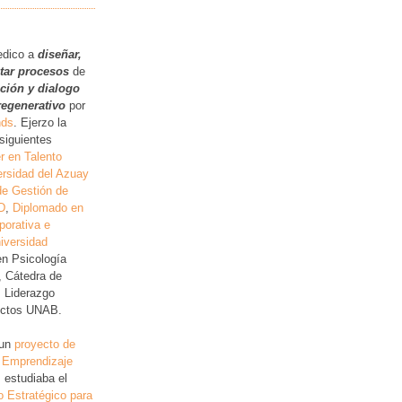
.
edico a
diseñar,
itar procesos
de
ución y dialogo
regenerativo
por
nds
. Ejerzo la
siguientes
r en Talento
rsidad del Azuay
de Gestión de
D
,
Diplomado en
porativa e
iversidad
en Psicología
, Cátedra de
, Liderazgo
lictos UNAB.
 un
proyecto de
 Emprendizaje
 estudiaba el
o Estratégico para