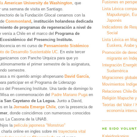
Fusiones en perspec
la
American University de Washington
, que
Lista Léxica compa
r una semana de visita en Santiago.
Mapudungún, Eus
irectorio de la Fundación Glocal cenamos con la
Japonés
 de
Commonland
, institución holandesa dedicada
Indicadores de Res
amiento de programas de regeneración a nivel de
Social
 venía a Chile en el marco del
Programa de
Ecosistémico del Presencing Institute.
Lista Léxica en Ma
Euskera, Árabe y
docencia en mi curso de
Pensamiento Sistémico
tuto de Desarrollo Sustentable UC
. En este tercer
Promoción de derec
rganizamos con Pancho Urquiza para que yo
migrante en Ind
utónomamente el primer semestre de la asignatura,
Integración Energét
undo semestre.
Sudamérica
casa a mi querido amigo afroperuano
David García
,
Migraciones global
ara participar en el Programa de Liderazgo
Movimientos Indíg
o del Presencing Institute. Una tarde de domingo lo
Relaciones Chile-Bo
a Misa en conmemoración del
Padre Mariano Puga
en
Religión Mapuche y
ia San Cayetano de La Legua.
Junto a David,
Teorías del Valor /
os en la
Jornada Emerge Chile
, con la presencia de
economía intercul
rmer
, donde coincidimos con numerosos conocidos
us La Casona de la UNAB.
hijos la
película japonesa "Monstruo"
HE SIDO VOLUNT
 charla online en ingles sobre mi
trayectoria vital
Kaleidoskopios