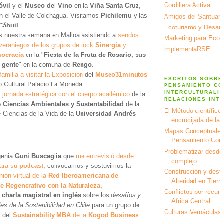
Cordillera Activa
óvil
y el
Museo del Vino
en la
Viña Santa Cruz
,
en el Valle de Colchagua. Visitamos
Pichilemu
y las
Amigos del Santuar
Cáhuil
.
Ecoturismo y Desarr
 nuestra semana en Malloa asistiendo a
sendos
Marketing para Eco
 veraniegos de los grupos de rock
Sinergia
y
implementaRSE
ocracia
en la "
Fiesta de la Fruta de Rosario, sus
u gente
" en la comuna de
Rengo
.
familia a visitar la Exposición
del
Museo31minutos
ESCRITOS SOBR
o Cultural Palacio La Moneda
PENSAMIENTO C
INTERCULTURALI
a
jornada estratégica con el cuerpo académico
de la
RELACIONES IN
 Ciencias Ambientales y Sustentabilidad
de la
El Método científico
 Ciencias de la Vida de la
Universidad Andrés
encrucijada de l
Mapas Conceptuale
Pensamiento Co
Problematizar desd
genia
Guni Buscaglia
que
me entrevistó desde
complejo
para su
podcast
, convocamos y sostuvimos la
Construcción y dest
nión virtual de la
Red Iberoamericana de
Alteridad en Tier
e Regenerativo con la Naturaleza
,
Conflictos por recu
a
charla magistral en inglés
sobre los
desafíos y
Africa Central
es de la Sostenibilidad en Chile
para un grupo de
Culturas Vernáculas
s del
Sustainability MBA
de la
Kogod Business