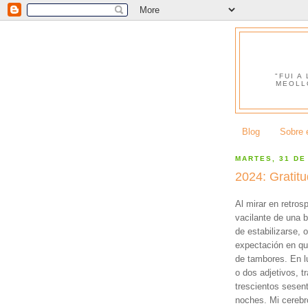
"FUI A
MEOLL
Blog
Sobre e
MARTES, 31 DE
2024: Gratitu
Al mirar en retros
vacilante de una b
de estabilizarse, 
expectación en qu
de tambores. En l
o dos adjetivos, t
trescientos sesent
noches. Mi cereb