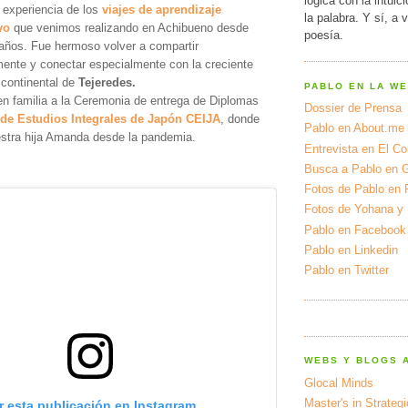
lógica con la intuic
 experiencia de los
viajes de aprendizaje
la palabra. Y sí, a 
vo
que venimos realizando en Achibueno desde
poesía.
 años. Fue hermoso volver a compartir
mente y conectar especialmente con la creciente
continental de
Tejeredes.
PABLO EN LA W
en familia a la Ceremonia de entrega de Diplomas
Dossier de Prensa
 de Estudios Integrales de Japón CEIJA
, donde
Pablo en About.me
estra hija Amanda desde la pandemia.
Entrevista en El Cor
Busca a Pablo en 
Fotos de Pablo en 
Fotos de Yohana y
Pablo en Facebook
Pablo en Linkedin
Pablo en Twitter
WEBS Y BLOGS 
Glocal Minds
Master's in Strateg
r esta publicación en Instagram