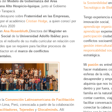
va del
Modelo de Gobernanza del Área
la Sostenibilidad
en
ana Alto Hospicio-Iquique
, junto al Gobierno
Tecnológico de Ble
e Tarapacá.
n desayuno sobre
Fraternidad en las Empresas,
Tengo experiencia 
por el académico
Cristian Hodge
, a quien conocí por
innovación social,
 Asís 2020
aprendizaje organiz
con
Ana Rosenbluth,
Directora del
Magister en
aprendizaje
experie
participación
ciudad
 Social
de la
Universidad Adolfo Ibáñez p
ara
conflictos socioamb
os el rediseño de su malla curricular en relación con
gestión intercultural
ades que se requiere para facilitar procesos de
responsabilidad soc
tiactor en el
marco de conflictos
estratégica.
entales.
Mi
pasión
es entre
hacer malabares co
esferas de la vida, 
desaprender y empr
alquimia que nos tr
dentro y por fuera,
familia en la natura
contar cuentos, via
n la
Convención Latinoamericana de Facilitación
facilitar conversac
 Lima, Perú, convocada a partir de la colaboración
conectar la cabeza 
cilitadores
,
Tejeredes
y
Glocalminds
.
Allí