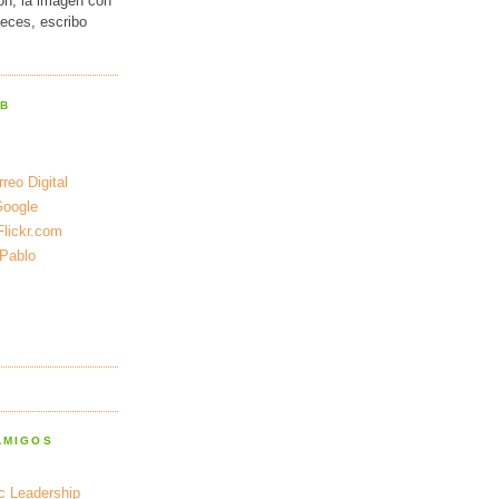
ión, la imagen con
veces, escribo
EB
reo Digital
Google
Flickr.com
 Pablo
AMIGOS
ic Leadership