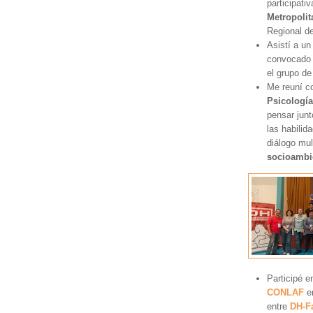
participati
Metropolit
Regional d
Asistí a u
convocado 
el grupo de
Me reuní 
Psicología
pensar junt
las habilid
diálogo mul
socioambi
Participé e
CONLAF
en
entre
DH-Fa