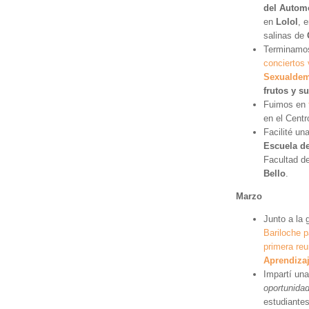
del Autom
en
Lolol
, 
salinas de
Terminamos
conciertos
Sexualdem
frutos y s
Fuimos en
en el Centr
Facilité un
Escuela de
Facultad de
Bello
.
Marzo
Junto a la 
Bariloche 
primera reu
Aprendizaj
Impartí un
oportunidad
estudiante