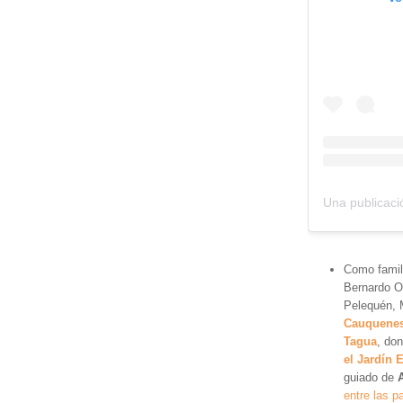
Como famili
Bernardo O
Pelequén, 
Cauquene
Tagua
, do
el Jardín 
guiado de
entre las 