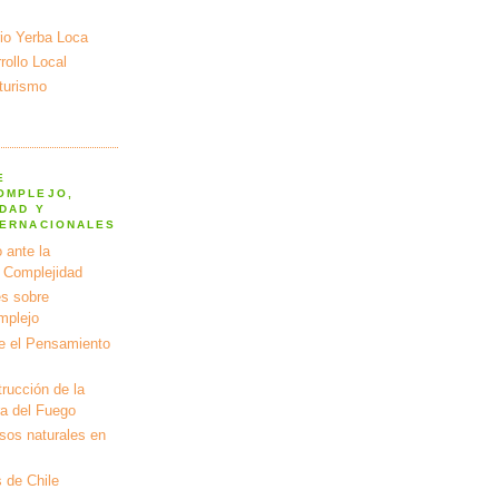
io Yerba Loca
ollo Local
turismo
E
OMPLEJO,
DAD Y
TERNACIONALES
 ante la
a Complejidad
s sobre
mplejo
e el Pensamiento
rucción de la
ra del Fuego
rsos naturales en
 de Chile