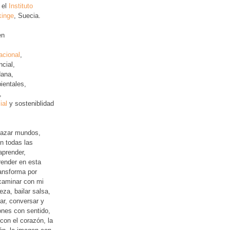
 el
Instituto
kinge
, Suecia.
en
acional
,
ncial
,
ana,
ientales,
,
ial
y sosteniblidad
lazar mundos,
n todas las
aprender,
ender en esta
ansforma por
 caminar con mi
leza, bailar salsa,
jar, conversar y
iones con sentido,
con el corazón, la