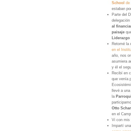
School
de 
estaban po
Parte del D
delegación
al financi
paisaje
que
Liderazgo 
Retomé la 
en el Insti
año, nos o
asumiera a
y él el seg
Recibí en 
que venía p
Ecosistémic
llevé a un
la
Parroqu
participam
Otto Scha
en el Camp
Vi con mis 
Impartí una