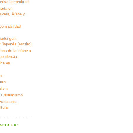
tiva intercultural
rada en
kera, Árabe y
ponsabilidad
pudungún,
 Japonés (escrito)
hos de la infancia
ependencia
ica en
es
enas
livia
 Cristianismo
 Hacia una
tural
ARIO EN: