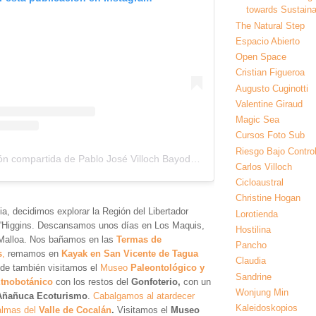
towards Sustainab
The Natural Step
Espacio Abierto
Open Space
Cristian Figueroa
Augusto Cuginotti
Valentine Giraud
Magic Sea
Cursos Foto Sub
Riesgo Bajo Contro
Una publicación compartida de Pablo José Villoch Bayod (@pvilloch)
Carlos Villoch
Cicloaustral
Christine Hogan
a, decidimos explorar la Región del Libertador
Lorotienda
'Higgins. Descansamos unos días en Los Maquis,
Hostilina
Malloa. Nos bañamos en las
Termas de
Pancho
s
,
remamos en
Kayak en San Vicente de Tagua
Claudia
nde también visitamos el
Museo
Paleontológico y
Sandrine
Etnobotánico
con los restos del
Gonfoterio,
con un
Wonjung Min
Añañuca Ecoturismo
.
Cabalgamos al atardecer
Kaleidoskopios
palmas del
Valle de Cocalán
.
Visitamos el
Museo