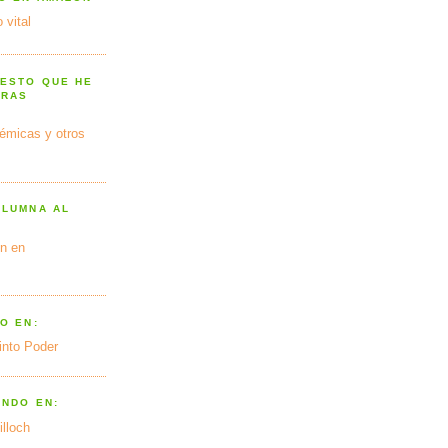
 vital
 ESTO QUE HE
TRAS
émicas y otros
OLUMNA AL
n en
O EN:
into Poder
ANDO EN:
illoch