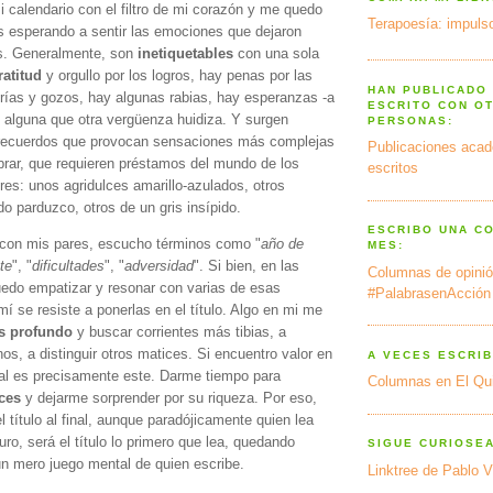
i calendario con el filtro de mi corazón y me quedo
Terapoesía: impulso
 esperando a sentir las emociones que dejaron
os. Generalmente, son
inetiquetables
con una sola
ratitud
y orgullo por los logros, hay penas por las
HAN PUBLICADO
grías y gozos, hay algunas rabias, hay esperanzas -a
ESCRITO CON O
 alguna que otra vergüenza huidiza. Y surgen
PERSONAS:
 recuerdos que provocan sensaciones más complejas
Publicaciones acad
mbrar, que requieren préstamos del mundo de los
escritos
res: unos agridulces amarillo-azulados, otros
o parduzco, otros de un gris insípido.
ESCRIBO UNA C
con mis pares, escucho términos como "
año de
MES:
te
", "
dificultades
", "
adversidad
". Si bien, en las
Columnas de opinió
edo empatizar y resonar con varias de esas
#PalabrasenAcción
mí se resiste a ponerlas en el título. Algo en mi me
 profundo
y buscar corrientes más tibias, a
nos, a distinguir otros matices. Si encuentro valor en
A VECES ESCRIB
al es precisamente este. Darme tiempo para
Columnas en El Qu
ices
y dejarme sorprender por su riqueza. Por eso,
l título al final, aunque paradójicamente quien lea
turo, será el título lo primero que lea, quedando
SIGUE CURIOSE
 mero juego mental de quien escribe.
Linktree de Pablo V