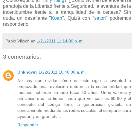
¿Cómo equilibrar
Yin y Yang
? ¿Cómo vivir en balance en la
paradoja de la Libertad frente a Seguridad, la aventura de la
incertidumbre frente a la tranquilidad de la certeza? Sin
duda, un desafiante "
Köan
". Quizá con "
satori
" podremos
responderlo.
Pablo Villoch
en
1/21/2011 11:14:00 p. m.
3 comentarios:
Unknown
1/22/2011 10:46:00 a. m.
No hay que olvidar cómo en este siglo la juventud a
empezado una revolución entorno a la sostenibilidad que
muchos hubieran firmado hace 20 años. Unos valores y
principios que no tienen nada que ver con los 60-90 y el
concepto del código libre, la generación gratuita de
conocimineto mediante las redes sociales, el compartir para
ayudar, y un gran etc...
Responder