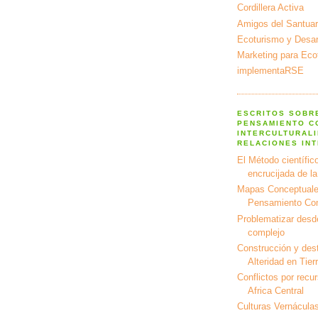
Cordillera Activa
Amigos del Santuar
Ecoturismo y Desarr
Marketing para Eco
implementaRSE
ESCRITOS SOBR
PENSAMIENTO C
INTERCULTURALI
RELACIONES IN
El Método científico
encrucijada de l
Mapas Conceptuale
Pensamiento Co
Problematizar desd
complejo
Construcción y dest
Alteridad en Tier
Conflictos por recu
Africa Central
Culturas Vernáculas