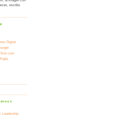
ión, la imagen con
veces, escribo
EB
reo Digital
Google
Flickr.com
 Pablo
AMIGOS
ic Leadership