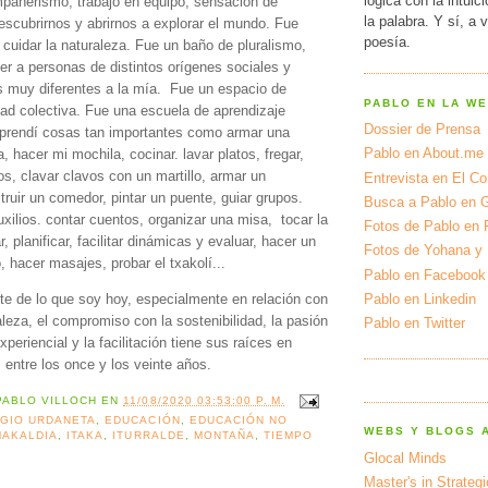
lógica con la intuic
pañerismo, trabajo en equipo, sensación de
la palabra. Y sí, a 
scubrirnos y abrirnos a explorar el mundo. Fue
poesía.
cuidar la naturaleza. Fue un baño de pluralismo,
r a personas de distintos orígenes sociales y
as muy diferentes a la mía. Fue un espacio de
PABLO EN LA W
idad colectiva. Fue una escuela de aprendizaje
Dossier de Prensa
aprendí cosas tan importantes como armar una
Pablo en About.me
 hacer mi mochila, cocinar. lavar platos, fregar,
ños, clavar clavos con un martillo, armar un
Entrevista en El Cor
truir un comedor, pintar un puente, guiar grupos.
Busca a Pablo en 
uxilios. contar cuentos, organizar una misa, tocar la
Fotos de Pablo en 
r, planificar, facilitar dinámicas y evaluar, hacer un
Fotos de Yohana y
 hacer masajes, probar el txakolí...
Pablo en Facebook
rte de lo que soy hoy, especialmente en relación con
Pablo en Linkedin
aleza, el compromiso con la sostenibilidad, la pasión
Pablo en Twitter
xperiencial y la facilitación tiene sus raíces en
 entre los once y los veinte años.
PABLO VILLOCH
EN
11/08/2020 03:53:00 P. M.
GIO URDANETA
,
EDUCACIÓN
,
EDUCACIÓN NO
WEBS Y BLOGS 
MAKALDIA
,
ITAKA
,
ITURRALDE
,
MONTAÑA
,
TIEMPO
Glocal Minds
Master's in Strateg