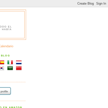
TODO EL
O HABÍA
Calendario
S BLOG
RO EN AMAZON