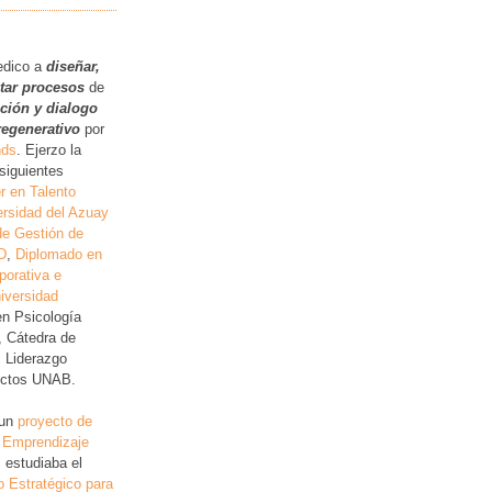
.
edico a
diseñar,
itar procesos
de
ución y dialogo
regenerativo
por
nds
. Ejerzo la
siguientes
r en Talento
rsidad del Azuay
de Gestión de
D
,
Diplomado en
porativa e
iversidad
en Psicología
, Cátedra de
, Liderazgo
lictos UNAB.
 un
proyecto de
 Emprendizaje
 estudiaba el
o Estratégico para