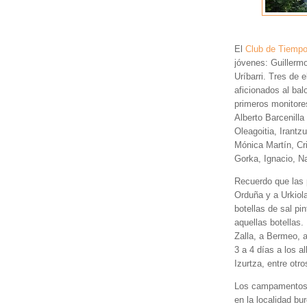
El
Club de Tiempo
jóvenes: Guillermo 
Uríbarri. Tres de 
aficionados al balo
primeros monitore
Alberto Barcenilla
Oleagoitia, Irantz
Mónica Martín, Cr
Gorka, Ignacio, Na
Recuerdo que las 
Orduña y a Urkiola
botellas de sal pi
aquellas botellas.
Zalla, a Bermeo, 
3 a 4 días a los a
Izurtza, entre otro
Los campamentos d
en la localidad b