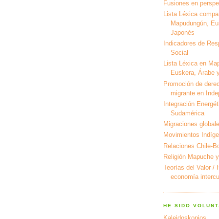
Fusiones en perspec
Lista Léxica compa
Mapudungún, Eus
Japonés
Indicadores de Res
Social
Lista Léxica en Ma
Euskera, Árabe y
Promoción de derec
migrante en Ind
Integración Energét
Sudamérica
Migraciones global
Movimientos Indíg
Relaciones Chile-Bo
Religión Mapuche y
Teorías del Valor /
economía intercul
HE SIDO VOLUNT
Kaleidoskopios