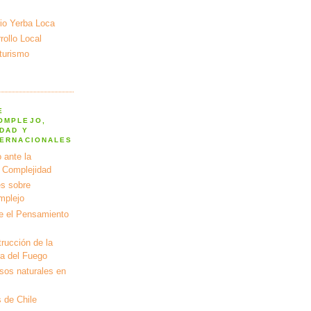
io Yerba Loca
ollo Local
turismo
E
OMPLEJO,
DAD Y
TERNACIONALES
 ante la
a Complejidad
s sobre
mplejo
e el Pensamiento
rucción de la
ra del Fuego
rsos naturales en
 de Chile