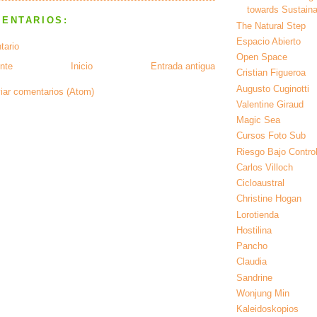
towards Sustainab
MENTARIOS:
The Natural Step
Espacio Abierto
tario
Open Space
nte
Inicio
Entrada antigua
Cristian Figueroa
Augusto Cuginotti
iar comentarios (Atom)
Valentine Giraud
Magic Sea
Cursos Foto Sub
Riesgo Bajo Contro
Carlos Villoch
Cicloaustral
Christine Hogan
Lorotienda
Hostilina
Pancho
Claudia
Sandrine
Wonjung Min
Kaleidoskopios