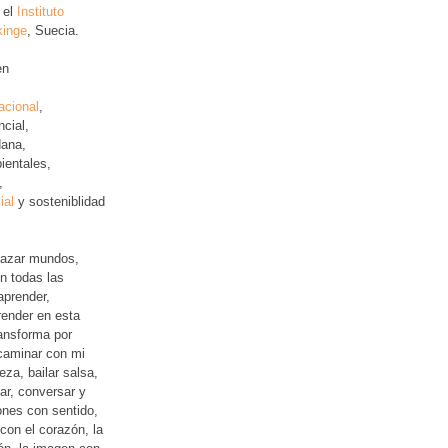
 el
Instituto
kinge
, Suecia.
en
acional
,
ncial
,
ana,
ientales,
,
ial
y sosteniblidad
lazar mundos,
n todas las
aprender,
ender en esta
ansforma por
 caminar con mi
leza, bailar salsa,
jar, conversar y
iones con sentido,
con el corazón, la