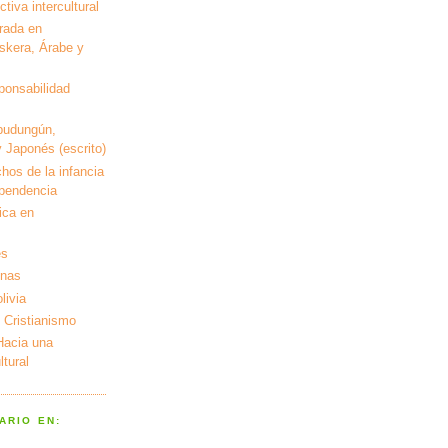
tiva intercultural
rada en
kera, Árabe y
ponsabilidad
pudungún,
 Japonés (escrito)
hos de la infancia
ependencia
ica en
es
enas
livia
 Cristianismo
 Hacia una
tural
ARIO EN: