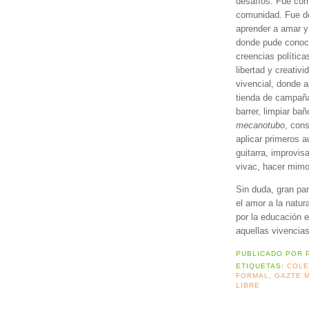
desafíos. Fue com
comunidad. Fue de
aprender a amar y 
donde pude conoce
creencias polític
libertad y creativ
vivencial, donde 
tienda de campaña,
barrer, limpiar ba
mecanotubo
, cons
aplicar primeros a
guitarra, improvisa
vivac, hacer mimo,
Sin duda, gran pa
el amor a la natur
por la educación e
aquellas vivencias
PUBLICADO POR
ETIQUETAS:
COLE
FORMAL
,
GAZTE 
LIBRE