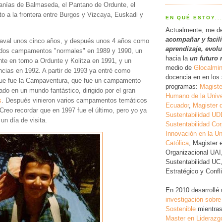
anías de Balmaseda, el Pantano de Ordunte, el
to a la frontera entre Burgos y Vizcaya, Euskadi y
EN QUÉ ESTOY..
Actualmente, me d
acompañar y facil
haval unos cinco años, y después unos 4 años como
a
prendizaje, evol
 dos campamentos "normales" en 1989 y 1990, un
hacia la
un futuro 
e en torno a Ordunte y Kolitza en 1991, y un
medio de
Glocalmi
cias en 1992. A partir de 1993 ya entré como
docencia en en los 
que fue la Campaventura, que fue un campamento
programas:
Magiste
do en un mundo fantástico, dirigido por el gran
Humano de la Unive
s
. Después vinieron varios campamentos temáticos
Ecuador
,
Magister 
Creo recordar que en 1997 fue el último, pero yo ya
Sustentabilidad UD
un día de visita.
Sustentabilidad Cor
Innovación en la Un
Católica
, Magister 
Organizacional UAI
Sustentabilidad UC
Estratégico y Conf
En 2010 desarrollé
investigación
sobre
Sostenible
mientras
Master en Liderazg