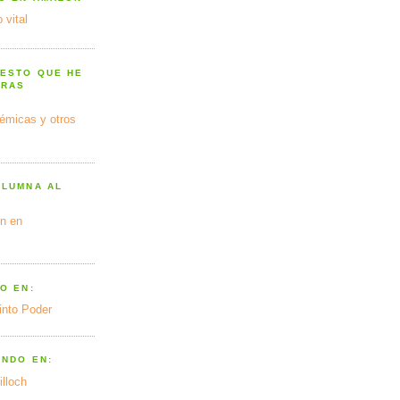
 vital
 ESTO QUE HE
TRAS
émicas y otros
OLUMNA AL
n en
O EN:
into Poder
ANDO EN:
illoch