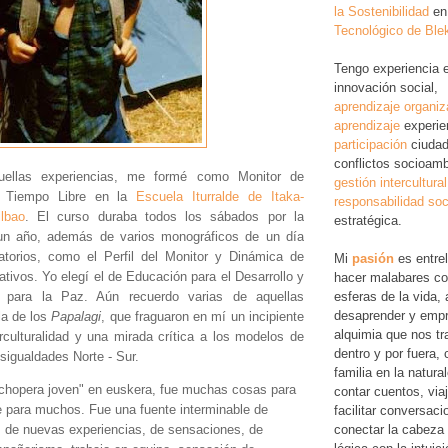
la Sostenibilidad
en
Tecnológico de Ble
Tengo experiencia 
innovación social,
aprendizaje organiz
aprendizaje
experie
participación
ciudad
conflictos socioamb
quellas experiencias, me formé como Monitor de
gestión intercultural
l Tiempo Libre en la
Escuela Iturralde de Itaka-
responsabilidad soc
lbao
. El curso duraba todos los sábados por la
estratégica.
n año, además de varios monográficos de un día
atorios, como el Perfil del Monitor y Dinámica de
Mi
pasión
es entre
tivos. Yo elegí el de Educación para el Desarrollo y
hacer malabares co
esferas de la vida, 
 para la Paz. Aún recuerdo varias de aquellas
desaprender y empr
la de los
Papalagi
, que fraguaron en mí un incipiente
alquimia que nos tr
erculturalidad y una mirada crítica a los modelos de
dentro y por fuera,
esigualdades Norte - Sur.
familia en la natura
chopera joven" en euskera, fue muchas cosas para
contar cuentos, via
 para muchos. Fue una fuente interminable de
facilitar conversac
conectar la cabeza 
 de nuevas experiencias, de sensaciones, de