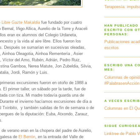
Terapoesía: impulso
 Libre
Gazte Makaldia
fue fundado por cuatro
HAN PUBLICADO
Bernal, Iñigo Allica, Aurelio de la Torre y Araceli
ESCRITO CON O
PERSONAS:
ellos eran ex alumnos del Colegio Urdaneta,
ncesto y la vida al aire libre. Ellos fueron los
Publicaciones acad
s. Después se sumarían en sucesivas oleadas,
escritos
 , Ainhoa Oleagotia, Ainhoa Rementería , Asier
u, Víctor del Amo, Rubén, Adrián, Pedro Ruiz,
ESCRIBO UNA C
istina Gamboa, Nerea Matute, Jon Zubeldia, Silvia,
MES:
talia, Jordi, Ramón y Luis.
Columnas de opinió
primeras excursiones fueron en otoño de 1988 a
#PalabrasenAcción
. El primer taller, un sábado por la tarde, fue de
ntada con tiza. Mi madre todavía guarda una de
 Durante el invierno hacíamos excursiones de día a
A VECES ESCRIB
al Txinbito, y también salidas de fin de semana o de
Columnas en El Qu
lbergues de la diputación: Euba, Atxondo, Zarauz,
s.
SIGUE CURIOSE
e verano eran en la chopera del padre de Aurelio,
Linktree de Pablo V
urgalesa de
El Berrón
, en la entrada del Valle de