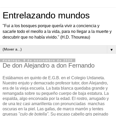
Entrelazando mundos
"Fui a los bosques porque quería vivir a conciencia y
sacarle todo el meollo a la vida, para no llegar a la muerte y
descubrir que no había vivido." (H.D. Thoureau)
▼
domingo, 8 de noviembre de 2020
De don Alejandro a don Fernando
Estábamos en quinto de E.G.B. en el Colegio Urdaneta.
Nuestro enjuto y demacrado profesor tutor, don Alejandro,
era de la vieja escuela. La bata blanca quedaba grande y
remangada sobre su pequeño cuerpo de baja estatura. La
espalda, algo encorvada por la edad. El rostro, arrugado y
de una tez casi amarillenta con pronunciadas manchas
oscuras en la piel. Las gafas, de marco marrón y lentes
gruesas
"culo de botella".
Su escaso cabello gris peinado