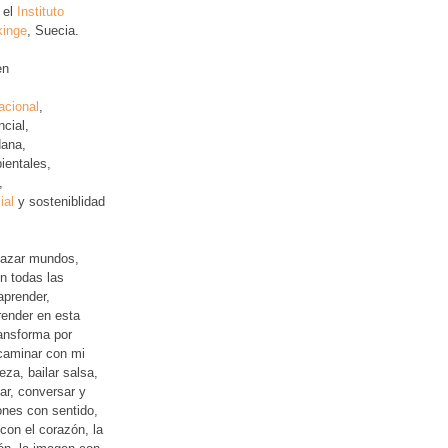
 el
Instituto
kinge
, Suecia.
en
acional
,
ncial
,
ana,
ientales,
,
ial
y sosteniblidad
lazar mundos,
n todas las
aprender,
ender en esta
ansforma por
 caminar con mi
leza, bailar salsa,
jar, conversar y
iones con sentido,
con el corazón, la