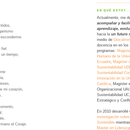
EN QUÉ ESTOY..
Actualmente, me d
acompañar y facil
ntidos,
a
prendizaje, evol
rganismo
hacia la
un futuro 
 o esconderme.
medio de
Glocalmi
docencia en en los 
fiel.
programas:
Magiste
 un tiempo,
Humano de la Unive
Ecuador
,
Magister 
Sustentabilidad UD
rnir
Sustentabilidad Cor
ia,
Innovación en la Un
deseo,
Católica
, Magister 
Organizacional UAI
de mi corazón,
Sustentabilidad UC
s,
Estratégico y Conf
momento,
En 2010 desarrollé
l,
investigación
sobre
nte,
Sostenible
mientras
rmano el Coraje.
Master en Liderazg