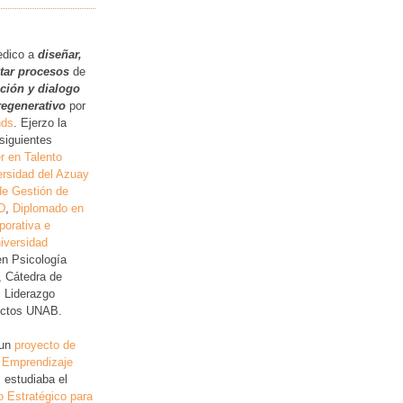
.
edico a
diseñar,
itar procesos
de
ución y dialogo
regenerativo
por
nds
. Ejerzo la
siguientes
r en Talento
rsidad del Azuay
de Gestión de
D
,
Diplomado en
porativa e
iversidad
en Psicología
, Cátedra de
, Liderazgo
lictos UNAB.
 un
proyecto de
 Emprendizaje
 estudiaba el
o Estratégico para