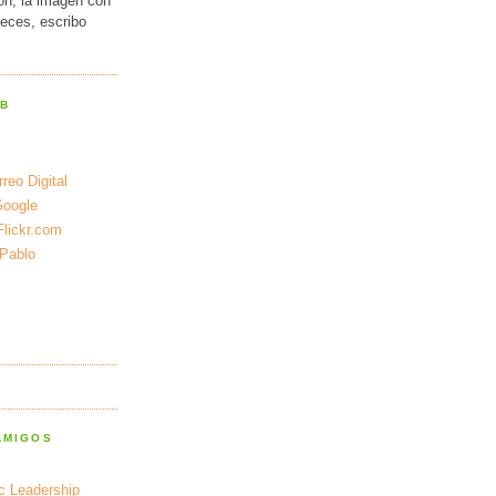
ión, la imagen con
veces, escribo
EB
reo Digital
Google
Flickr.com
 Pablo
AMIGOS
ic Leadership