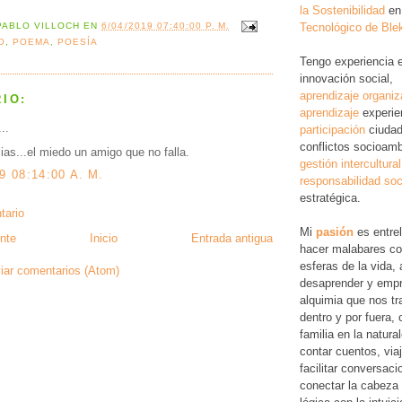
la Sostenibilidad
en
Tecnológico de Ble
PABLO VILLOCH
EN
6/04/2019 07:40:00 P. M.
O
,
POEMA
,
POESÍA
Tengo experiencia 
innovación social,
aprendizaje organiz
IO:
aprendizaje
experie
..
participación
ciudad
conflictos socioamb
acias...el miedo un amigo que no falla.
gestión intercultural
9 08:14:00 A. M.
responsabilidad soc
estratégica.
tario
Mi
pasión
es entre
nte
Inicio
Entrada antigua
hacer malabares co
esferas de la vida, 
iar comentarios (Atom)
desaprender y empr
alquimia que nos tr
dentro y por fuera,
familia en la natura
contar cuentos, via
facilitar conversac
conectar la cabeza 