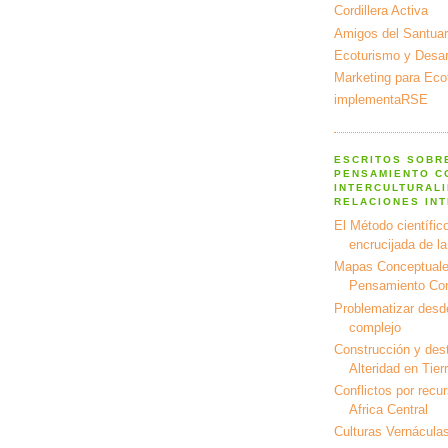
Cordillera Activa
Amigos del Santuar
Ecoturismo y Desarr
Marketing para Eco
implementaRSE
ESCRITOS SOBR
PENSAMIENTO C
INTERCULTURALI
RELACIONES IN
El Método científico
encrucijada de l
Mapas Conceptuale
Pensamiento Co
Problematizar desd
complejo
Construcción y dest
Alteridad en Tier
Conflictos por recu
Africa Central
Culturas Vernáculas