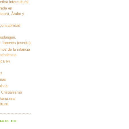
tiva intercultural
rada en
kera, Árabe y
ponsabilidad
pudungún,
 Japonés (escrito)
hos de la infancia
ependencia
ica en
es
enas
livia
 Cristianismo
 Hacia una
tural
ARIO EN: