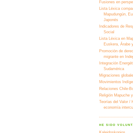
Fusiones en perspec
Lista Léxica compa
Mapudungún, Eus
Japonés
Indicadores de Res
Social
Lista Léxica en Ma
Euskera, Árabe y
Promoción de derec
migrante en Ind
Integración Energét
Sudamérica
Migraciones global
Movimientos Indíg
Relaciones Chile-Bo
Religión Mapuche y
Teorías del Valor /
economía intercul
HE SIDO VOLUNT
Kaleidoskopios