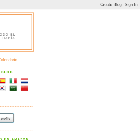
TODO EL
O HABÍA
Calendario
S BLOG
RO EN AMAZON