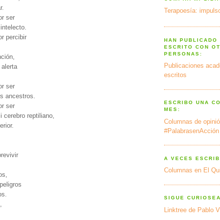
r.
Terapoesía: impulso
or ser
intelecto.
r percibir
HAN PUBLICADO
ESCRITO CON O
PERSONAS:
nción,
Publicaciones acad
 alerta
escritos
or ser
os ancestros.
ESCRIBO UNA C
or ser
MES:
 cerebro reptiliano,
Columnas de opinió
erior.
#PalabrasenAcción
revivir
A VECES ESCRIB
Columnas en El Qu
os,
peligros
os.
SIGUE CURIOSE
,
Linktree de Pablo V