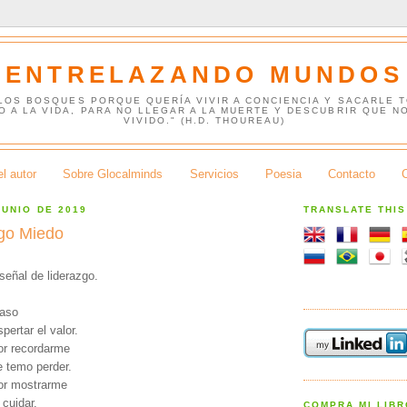
ENTRELAZANDO MUNDOS
 LOS BOSQUES PORQUE QUERÍA VIVIR A CONCIENCIA Y SACARLE 
O A LA VIDA, PARA NO LLEGAR A LA MUERTE Y DESCUBRIR QUE N
VIVIDO." (H.D. THOUREAU)
l autor
Sobre Glocalminds
Servicios
Poesia
Contacto
JUNIO DE 2019
TRANSLATE THI
go Miedo
 señal de liderazgo.
paso
pertar el valor.
or recordarme
e temo perder.
or mostrarme
cuidar,
COMPRA MI LIB