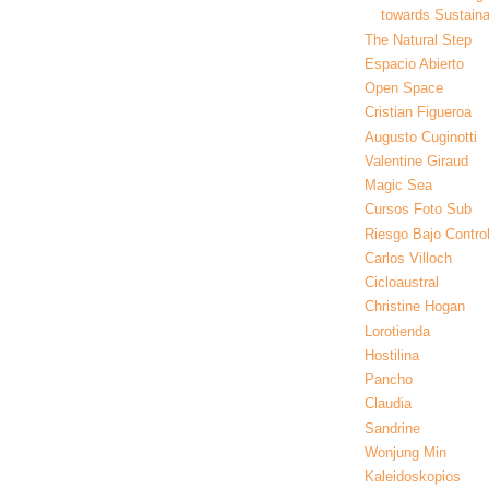
towards Sustainab
The Natural Step
Espacio Abierto
Open Space
Cristian Figueroa
Augusto Cuginotti
Valentine Giraud
Magic Sea
Cursos Foto Sub
Riesgo Bajo Contro
Carlos Villoch
Cicloaustral
Christine Hogan
Lorotienda
Hostilina
Pancho
Claudia
Sandrine
Wonjung Min
Kaleidoskopios