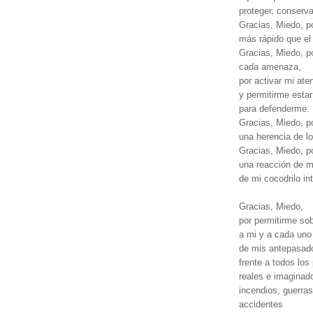
proteger, conserva
Gracias, Miedo, p
más rápido que el 
Gracias, Miedo, po
cada amenaza,
por activar mi ate
y permitirme estar
para defenderme.
Gracias, Miedo, p
una herencia de l
Gracias, Miedo, p
una reacción de mi
de mi cocodrilo int
Gracias, Miedo,
por permitirme sob
a mi y a cada uno
de mis antepasad
frente a todos los 
reales e imaginad
incendios, guerras
accidentes