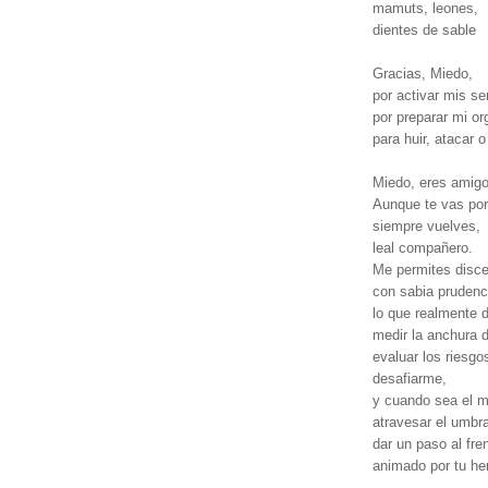
mamuts, leones,
dientes de sable
Gracias, Miedo,
por activar mis se
por preparar mi o
para huir, atacar
Miedo, eres amigo 
Aunque te vas por
siempre vuelves,
leal compañero.
Me permites disce
con sabia prudenc
lo que realmente 
medir la anchura 
evaluar los riesgo
desafiarme,
y cuando sea el 
atravesar el umbra
dar un paso al fre
animado por tu he