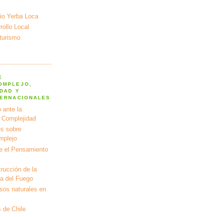
io Yerba Loca
ollo Local
turismo
E
OMPLEJO,
DAD Y
TERNACIONALES
 ante la
a Complejidad
s sobre
mplejo
e el Pensamiento
rucción de la
ra del Fuego
rsos naturales en
 de Chile