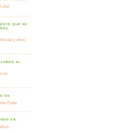
 vital
 ESTO QUE HE
TRAS
émicas y otros
OLUMNA AL
n en
O EN:
into Poder
ANDO EN:
illoch