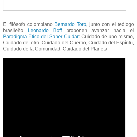
El filósofo colombiano
Bernardo Toro
, junto con el teólogo
brasileño
Leonardo Boff
proponen avanzar hacia el
Paradigma Ético del Saber Cuidar
: Cuidado de uno mismo,
Cuidado del otro, Cuidado del Cuerpo, Cuidado del Espíritu,
Cuidado de la Comunidad, Cuidado del Planeta.