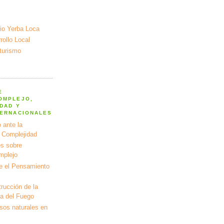
io Yerba Loca
ollo Local
turismo
E
OMPLEJO,
DAD Y
TERNACIONALES
 ante la
a Complejidad
s sobre
mplejo
e el Pensamiento
rucción de la
ra del Fuego
rsos naturales en