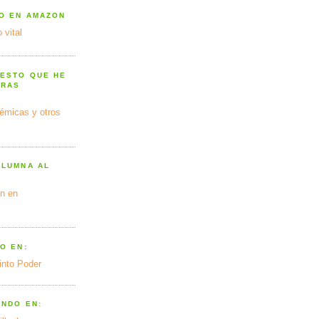
RO EN AMAZON
 vital
 ESTO QUE HE
TRAS
émicas y otros
OLUMNA AL
n en
O EN:
into Poder
ANDO EN: