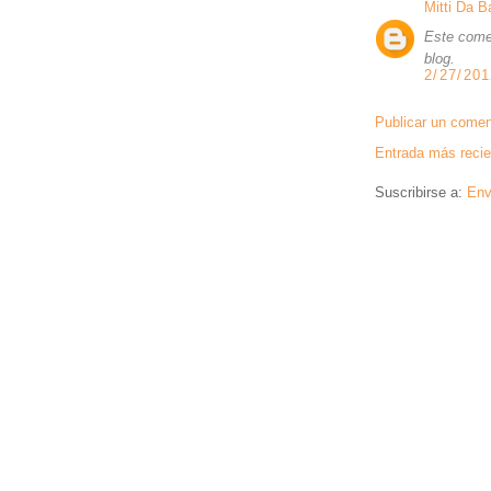
Mitti Da 
Este comen
blog.
2/27/201
Publicar un comen
Entrada más recie
Suscribirse a:
Env