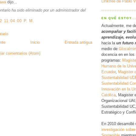
Linktree de Pablo V
Bawa
dijo...
tario ha sido eliminado por un administrador del
EN QUÉ ESTOY..
2 11:04:00 P. M.
Actualmente, me d
acompañar y facil
tario
a
prendizaje, evol
nte
Inicio
Entrada antigua
hacia la
un futuro 
medio de
Glocalmi
iar comentarios (Atom)
docencia en en los 
programas:
Magiste
Humano de la Unive
Ecuador
,
Magister 
Sustentabilidad UD
Sustentabilidad Cor
Innovación en la Un
Católica
, Magister 
Organizacional UAI
Sustentabilidad UC
Estratégico y Conf
En 2010 desarrollé
investigación
sobre
Sostenible
mientras