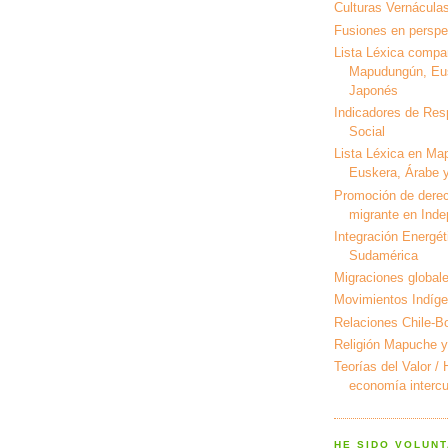
Culturas Vernáculas
Fusiones en perspec
Lista Léxica compa
Mapudungún, Eus
Japonés
Indicadores de Res
Social
Lista Léxica en Ma
Euskera, Árabe y
Promoción de derec
migrante en Ind
Integración Energét
Sudamérica
Migraciones global
Movimientos Indíg
Relaciones Chile-Bo
Religión Mapuche y
Teorías del Valor /
economía intercul
HE SIDO VOLUNT