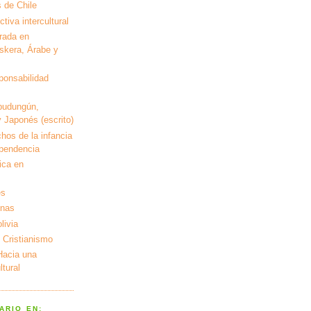
 de Chile
tiva intercultural
rada en
kera, Árabe y
ponsabilidad
pudungún,
 Japonés (escrito)
hos de la infancia
ependencia
ica en
es
enas
livia
 Cristianismo
 Hacia una
tural
ARIO EN: