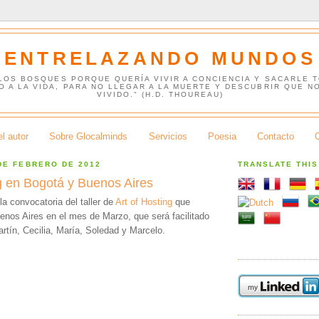
ENTRELAZANDO MUNDOS
 LOS BOSQUES PORQUE QUERÍA VIVIR A CONCIENCIA Y SACARLE 
O A LA VIDA, PARA NO LLEGAR A LA MUERTE Y DESCUBRIR QUE N
VIVIDO." (H.D. THOUREAU)
l autor
Sobre Glocalminds
Servicios
Poesia
Contacto
DE FEBRERO DE 2012
TRANSLATE THI
ng en Bogotá y Buenos Aires
la convocatoria del taller de
Art of Hosting
que
enos Aires en el mes de Marzo, que será facilitado
rtín, Cecilia, María, Soledad y Marcelo.