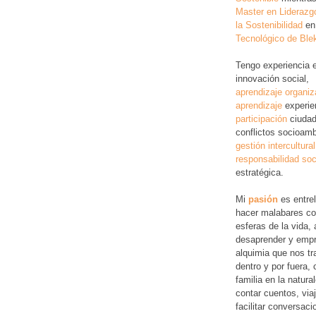
Master en Liderazg
la Sostenibilidad
en
Tecnológico de Ble
Tengo experiencia 
innovación social,
aprendizaje organiz
aprendizaje
experie
participación
ciudad
conflictos socioamb
gestión intercultural
responsabilidad soc
estratégica.
Mi
pasión
es entre
hacer malabares co
esferas de la vida, 
desaprender y empr
alquimia que nos tr
dentro y por fuera,
familia en la natura
contar cuentos, via
facilitar conversac