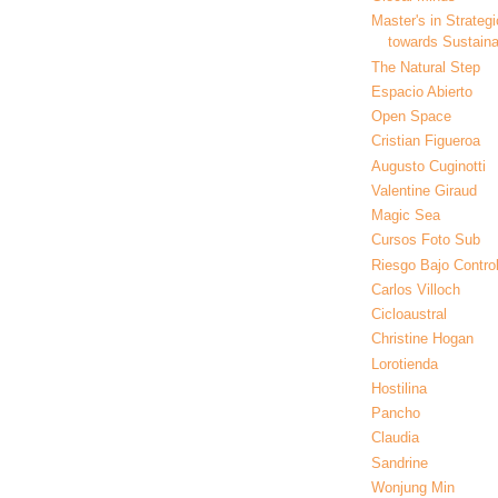
Master's in Strateg
towards Sustainab
The Natural Step
Espacio Abierto
Open Space
Cristian Figueroa
Augusto Cuginotti
Valentine Giraud
Magic Sea
Cursos Foto Sub
Riesgo Bajo Contro
Carlos Villoch
Cicloaustral
Christine Hogan
Lorotienda
Hostilina
Pancho
Claudia
Sandrine
Wonjung Min