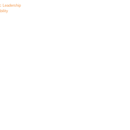
ic Leadership
ility
l