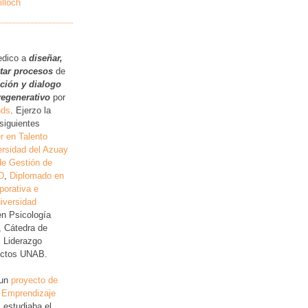
illoch
.
edico a
diseñar,
itar procesos
de
ución y dialogo
regenerativo
por
nds
. Ejerzo la
siguientes
r en Talento
rsidad del Azuay
de Gestión de
D
,
Diplomado en
porativa e
iversidad
en Psicología
, Cátedra de
, Liderazgo
lictos UNAB.
 un
proyecto de
 Emprendizaje
 estudiaba el