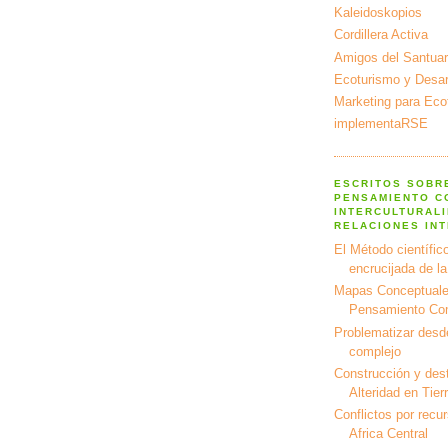
Kaleidoskopios
Cordillera Activa
Amigos del Santuar
Ecoturismo y Desarr
Marketing para Eco
implementaRSE
ESCRITOS SOBR
PENSAMIENTO C
INTERCULTURALI
RELACIONES IN
El Método científico
encrucijada de l
Mapas Conceptuale
Pensamiento Co
Problematizar desd
complejo
Construcción y dest
Alteridad en Tier
Conflictos por recu
Africa Central