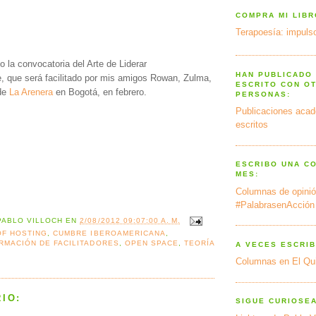
COMPRA MI LIB
Terapoesía: impulso
o la convocatoria del Arte de Liderar
HAN PUBLICADO
e, que será facilitado por mis amigos Rowan, Zulma,
ESCRITO CON O
 de
La Arenera
en Bogotá, en febrero.
PERSONAS:
Publicaciones acad
escritos
ESCRIBO UNA C
MES:
Columnas de opinió
#PalabrasenAcción
PABLO VILLOCH
EN
2/08/2012 09:07:00 A. M.
OF HOSTING
,
CUMBRE IBEROAMERICANA
,
RMACIÓN DE FACILITADORES
,
OPEN SPACE
,
TEORÍA
A VECES ESCRIB
Columnas en El Qu
IO:
SIGUE CURIOSE