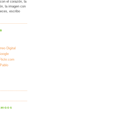
con el corazón, la
ión, la imagen con
veces, escribo
EB
reo Digital
Google
Flickr.com
 Pablo
AMIGOS