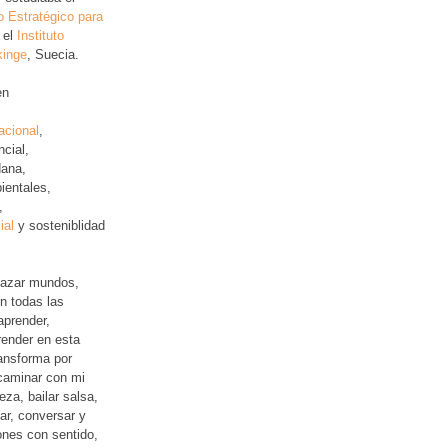
o Estratégico para
 el
Instituto
kinge
, Suecia.
en
acional
,
ncial
,
ana,
ientales,
,
ial
y sosteniblidad
lazar mundos,
n todas las
aprender,
ender en esta
ansforma por
 caminar con mi
leza, bailar salsa,
jar, conversar y
iones con sentido,