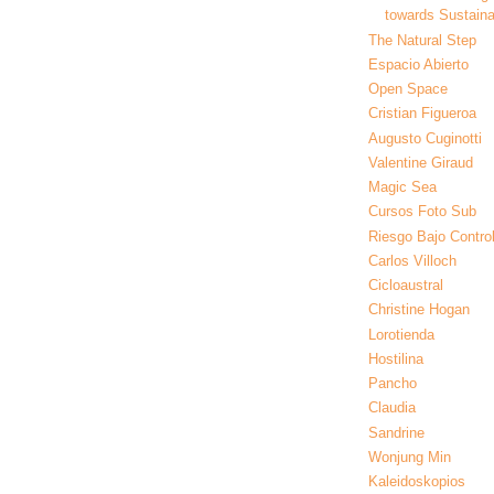
towards Sustainab
The Natural Step
Espacio Abierto
Open Space
Cristian Figueroa
Augusto Cuginotti
Valentine Giraud
Magic Sea
Cursos Foto Sub
Riesgo Bajo Contro
Carlos Villoch
Cicloaustral
Christine Hogan
Lorotienda
Hostilina
Pancho
Claudia
Sandrine
Wonjung Min
Kaleidoskopios