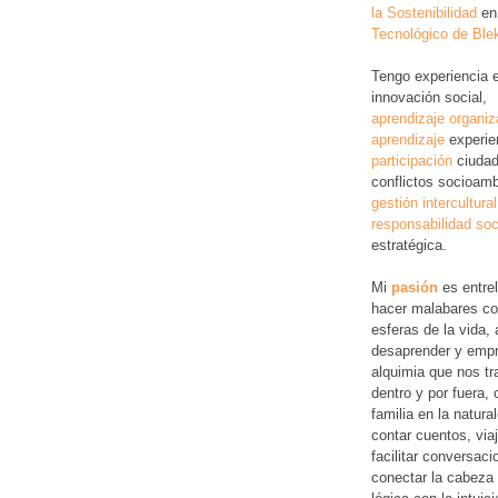
la Sostenibilidad
en
Tecnológico de Ble
Tengo experiencia 
innovación social,
aprendizaje organiz
aprendizaje
experie
participación
ciudad
conflictos socioamb
gestión intercultural
responsabilidad soc
estratégica.
Mi
pasión
es entre
hacer malabares co
esferas de la vida, 
desaprender y empr
alquimia que nos tr
dentro y por fuera,
familia en la natura
contar cuentos, via
facilitar conversac
conectar la cabeza 