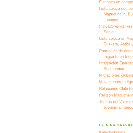
Fusiones en perspec
Lista Léxica compa
Mapudungún, Eus
Japonés
Indicadores de Res
Social
Lista Léxica en Ma
Euskera, Árabe y
Promoción de derec
migrante en Ind
Integración Energét
Sudamérica
Migraciones global
Movimientos Indíg
Relaciones Chile-Bo
Religión Mapuche y
Teorías del Valor /
economía intercul
HE SIDO VOLUNT
Kaleidoskopios