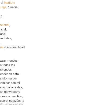
 el
Instituto
kinge
, Suecia.
en
acional
,
ncial
,
ana,
ientales,
,
ial
y sosteniblidad
lazar mundos,
n todas las
aprender,
ender en esta
ansforma por
 caminar con mi
leza, bailar salsa,
jar, conversar y
iones con sentido,
con el corazón, la