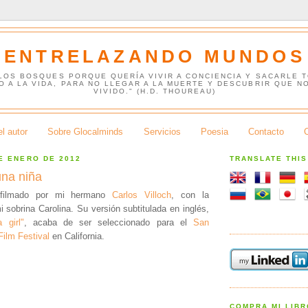
ENTRELAZANDO MUNDOS
 LOS BOSQUES PORQUE QUERÍA VIVIR A CONCIENCIA Y SACARLE 
O A LA VIDA, PARA NO LLEGAR A LA MUERTE Y DESCUBRIR QUE N
VIVIDO." (H.D. THOUREAU)
l autor
Sobre Glocalminds
Servicios
Poesia
Contacto
E ENERO DE 2012
TRANSLATE THI
na niña
 filmado por mi hermano
Carlos Villoch
, con la
 sobrina Carolina. Su versión subtitulada en inglés,
 girl"
, acaba de ser seleccionado para el
San
ilm Festival
en California.
COMPRA MI LIB