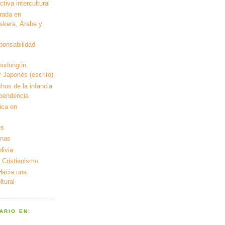
tiva intercultural
rada en
kera, Árabe y
ponsabilidad
pudungún,
 Japonés (escrito)
hos de la infancia
ependencia
ica en
es
enas
livia
 Cristianismo
 Hacia una
tural
ARIO EN: