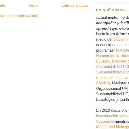
nte
Inicio
Entrada antigua
EN QUÉ ESTOY..
iar comentarios (Atom)
Actualmente, me d
acompañar y facil
a
prendizaje, evol
hacia la
un futuro 
medio de
Glocalmi
docencia en en los 
programas:
Magiste
Humano de la Unive
Ecuador
,
Magister 
Sustentabilidad UD
Sustentabilidad Cor
Innovación en la Un
Católica
, Magister 
Organizacional UAI
Sustentabilidad UC
Estratégico y Conf
En 2010 desarrollé
investigación
sobre
Sostenible
mientras
Master en Liderazg