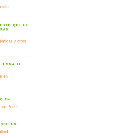
 vital
 ESTO QUE HE
TRAS
émicas y otros
OLUMNA AL
n en
O EN:
into Poder
ANDO EN:
illoch