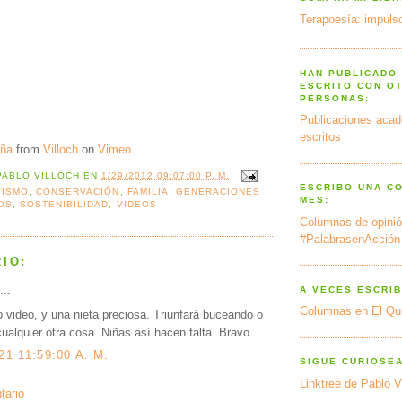
Terapoesía: impulso
HAN PUBLICADO
ESCRITO CON O
PERSONAS:
Publicaciones acad
escritos
iña
from
Villoch
on
Vimeo
.
PABLO VILLOCH
EN
1/29/2012 09:07:00 P. M.
ESCRIBO UNA C
VISMO
,
CONSERVACIÓN
,
FAMILIA
,
GENERACIONES
MES:
OS
,
SOSTENIBILIDAD
,
VIDEOS
Columnas de opinió
#PalabrasenAcción
IO:
...
A VECES ESCRIB
Columnas en El Qu
 video, y una nieta preciosa. Triunfará buceando o
ualquier otra cosa. Niñas así hacen falta. Bravo.
21 11:59:00 A. M.
SIGUE CURIOSE
Linktree de Pablo V
tario