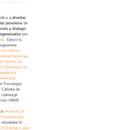
.
edico a
diseñar,
itar procesos
de
ución y dialogo
regenerativo
por
nds
. Ejerzo la
siguientes
r en Talento
rsidad del Azuay
de Gestión de
D
,
Diplomado en
porativa e
iversidad
en Psicología
, Cátedra de
, Liderazgo
lictos UNAB.
 un
proyecto de
 Emprendizaje
 estudiaba el
o Estratégico para