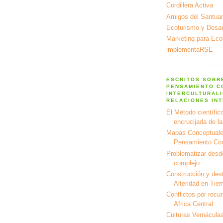
Cordillera Activa
Amigos del Santuar
Ecoturismo y Desarr
Marketing para Eco
implementaRSE
ESCRITOS SOBR
PENSAMIENTO C
INTERCULTURALI
RELACIONES IN
El Método científico
encrucijada de l
Mapas Conceptuale
Pensamiento Co
Problematizar desd
complejo
Construcción y dest
Alteridad en Tier
Conflictos por recu
Africa Central
Culturas Vernáculas