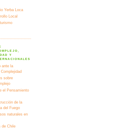
io Yerba Loca
ollo Local
turismo
E
OMPLEJO,
DAD Y
TERNACIONALES
 ante la
a Complejidad
s sobre
mplejo
e el Pensamiento
rucción de la
ra del Fuego
rsos naturales en
 de Chile