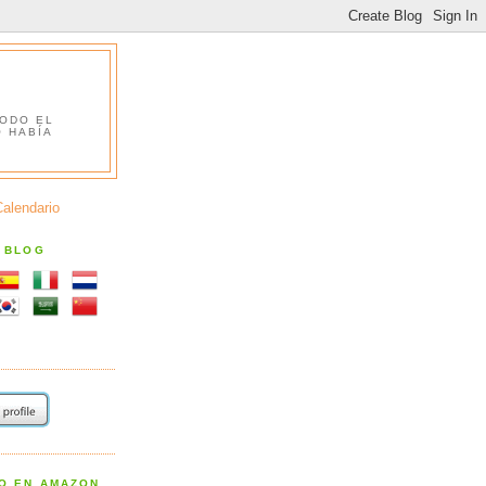
TODO EL
O HABÍA
Calendario
S BLOG
RO EN AMAZON