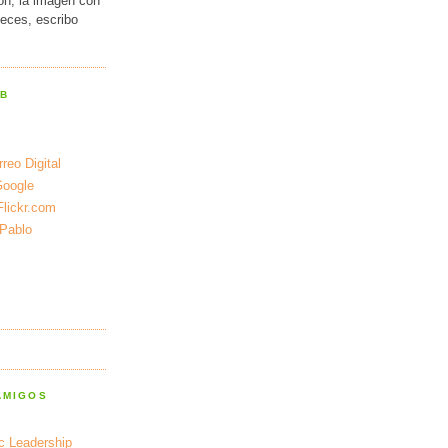
ión, la imagen con
veces, escribo
EB
reo Digital
Google
Flickr.com
 Pablo
AMIGOS
ic Leadership