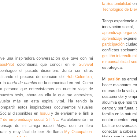
la Sostenibilidad
en
Tecnológico de Ble
Tengo experiencia 
innovación social,
aprendizaje organiz
aprendizaje
experie
participación
ciudad
conflictos socioamb
gestión intercultural
ve una inspiradora conversación que tuve con mi
responsabilidad soc
aosPilot
colombiana que conocí en el
Survival
estratégica.
nhague el pasado diciembre. Junto con otras
ilitando el proceso de creación del
Hub Colombia
,
Mi
pasión
es entre
r la
teoría de cambio
de la comunidad en red. Como
hacer malabares co
era persona que entrevistamos en nuestro viaje de
esferas de la vida, 
nuestra tesis, ahora es ella la que me entrevista,
desaprender y empr
uelta más en esta espiral vital. Ha tenido la
alquimia que nos tr
ompartir estos inspiradores documentos visuales
dentro y por fuera,
Social disponibles en
Issuu
y de enviarme el link a
familia en la natura
" de emprendizaje social SHINE
. Paralelamente me
contar cuentos, via
facilitar conversac
ensaje de mi amiga israelí Maya con un libro
conectar la cabeza 
gratis y muy fácil de leer. Se llama
My Occupation
: