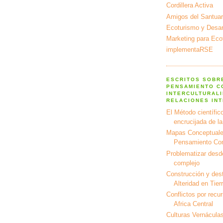
Cordillera Activa
Amigos del Santuar
Ecoturismo y Desarr
Marketing para Eco
implementaRSE
ESCRITOS SOBR
PENSAMIENTO C
INTERCULTURALI
RELACIONES IN
El Método científico
encrucijada de l
Mapas Conceptuale
Pensamiento Co
Problematizar desd
complejo
Construcción y dest
Alteridad en Tier
Conflictos por recu
Africa Central
Culturas Vernáculas