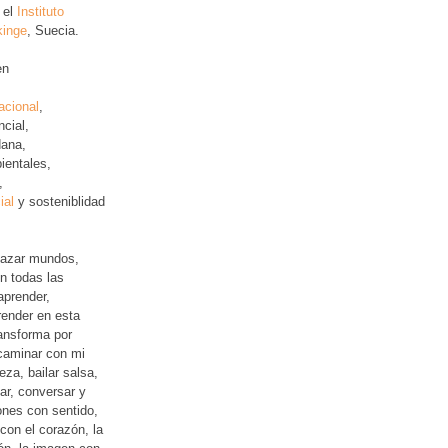
 el
Instituto
kinge
, Suecia.
en
acional
,
ncial
,
ana,
ientales,
,
ial
y sosteniblidad
lazar mundos,
n todas las
aprender,
ender en esta
ansforma por
 caminar con mi
leza, bailar salsa,
jar, conversar y
iones con sentido,
con el corazón, la