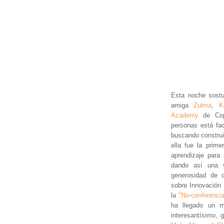
Esta noche sostu
amiga
Zulma
,
K
Academy
de Cope
personas está fac
buscando construi
ella fue la prim
aprendizaje para 
dando así una v
generosidad de c
sobre Innovación 
la
"No-conferencia
ha llegado un m
interesantísimo, 