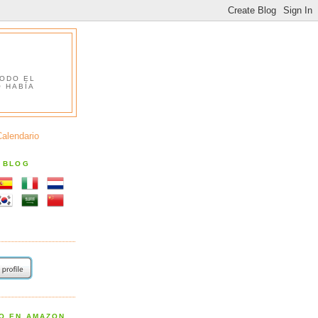
TODO EL
O HABÍA
Calendario
S BLOG
RO EN AMAZON