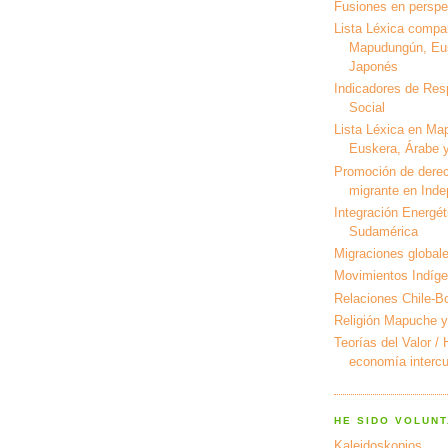
Fusiones en perspec
Lista Léxica compa
Mapudungún, Eus
Japonés
Indicadores de Res
Social
Lista Léxica en Ma
Euskera, Árabe y
Promoción de derec
migrante en Ind
Integración Energét
Sudamérica
Migraciones global
Movimientos Indíg
Relaciones Chile-Bo
Religión Mapuche y
Teorías del Valor /
economía intercul
HE SIDO VOLUNT
Kaleidoskopios