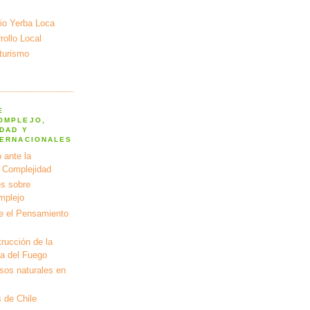
io Yerba Loca
ollo Local
turismo
E
OMPLEJO,
DAD Y
TERNACIONALES
 ante la
a Complejidad
s sobre
mplejo
e el Pensamiento
rucción de la
ra del Fuego
rsos naturales en
 de Chile