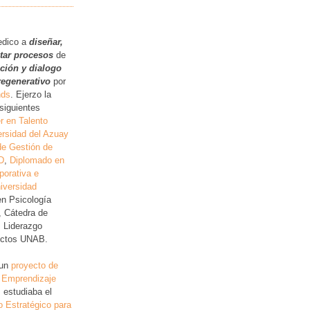
.
edico a
diseñar,
itar procesos
de
ución y dialogo
regenerativo
por
nds
. Ejerzo la
siguientes
r en Talento
rsidad del Azuay
de Gestión de
D
,
Diplomado en
porativa e
iversidad
en Psicología
, Cátedra de
, Liderazgo
lictos UNAB.
 un
proyecto de
 Emprendizaje
 estudiaba el
o Estratégico para