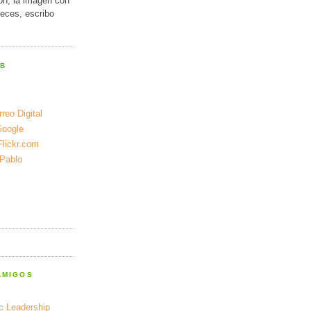
ión, la imagen con
veces, escribo
EB
reo Digital
Google
Flickr.com
 Pablo
AMIGOS
ic Leadership