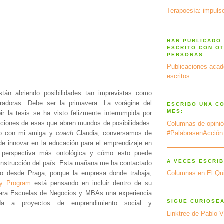
Terapoesía: impulso
HAN PUBLICADO
ESCRITO CON O
PERSONAS:
Publicaciones acad
escritos
tán abriendo posibilidades tan imprevistas como
piradoras. Debe ser la primavera. La vorágine del
ESCRIBO UNA C
MES:
ir la tesis se ha visto felizmente interrumpida por
ciones de esas que abren mundos de posibilidades.
Columnas de opinió
o con mi amiga y
coach
Claudia, conversamos de
#PalabrasenAcción
 de innovar en la educación para el emprendizaje en
 perspectiva más ontológica y cómo esto puede
A VECES ESCRIB
econstrucción del país. Esta mañana me ha contactado
no desde Praga, porque la empresa donde trabaja,
Columnas en El Qu
dy Program
está pensando en incluir dentro de su
 para Escuelas de Negocios y MBAs una experiencia
SIGUE CURIOSE
ada a proyectos de emprendimiento social y
Linktree de Pablo V