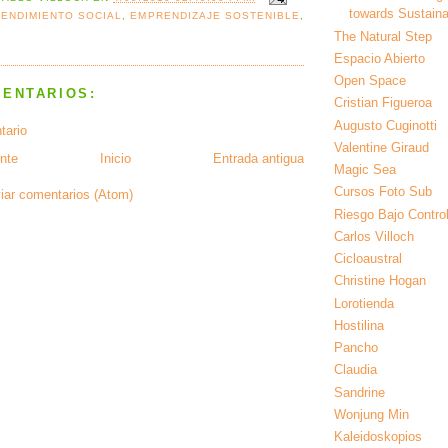
towards Sustainab
ENDIMIENTO SOCIAL
,
EMPRENDIZAJE SOSTENIBLE
,
The Natural Step
Espacio Abierto
Open Space
MENTARIOS:
Cristian Figueroa
Augusto Cuginotti
tario
Valentine Giraud
nte
Inicio
Entrada antigua
Magic Sea
Cursos Foto Sub
iar comentarios (Atom)
Riesgo Bajo Contro
Carlos Villoch
Cicloaustral
Christine Hogan
Lorotienda
Hostilina
Pancho
Claudia
Sandrine
Wonjung Min
Kaleidoskopios