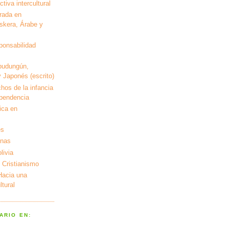
tiva intercultural
rada en
kera, Árabe y
ponsabilidad
pudungún,
 Japonés (escrito)
hos de la infancia
ependencia
ica en
es
enas
livia
 Cristianismo
 Hacia una
tural
ARIO EN: