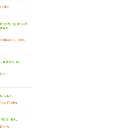
 vital
 ESTO QUE HE
TRAS
émicas y otros
OLUMNA AL
n en
O EN:
into Poder
ANDO EN:
illoch