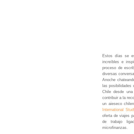
Estos días se es
increíbles e ins
proceso de escrib
diversas conversa
Anoche chateand
las posibilidades
Chile desde una
contribuir a la r
un aieseco chile
International Stu
oferta de viajes
de trabajo lig
microfinanzas.