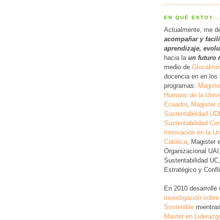
EN QUÉ ESTOY..
Actualmente, me d
acompañar y facil
a
prendizaje, evol
hacia la
un futuro 
medio de
Glocalmi
docencia en en los 
programas:
Magiste
Humano de la Unive
Ecuador
,
Magister 
Sustentabilidad UD
Sustentabilidad Cor
Innovación en la Un
Católica
, Magister 
Organizacional UAI
Sustentabilidad UC
Estratégico y Conf
En 2010 desarrollé
investigación
sobre
Sostenible
mientras
Master en Liderazg