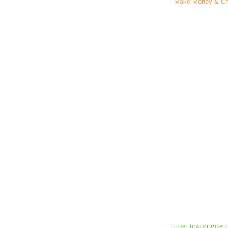
Make Money & Ch
PUBLICADO POR