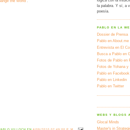
lógica con la intuic
ange the World
.
la palabra. Y sí, a 
poesía.
PABLO EN LA W
Dossier de Prensa
Pablo en About.me
Entrevista en El Cor
Busca a Pablo en 
Fotos de Pablo en 
Fotos de Yohana y
Pablo en Facebook
Pablo en Linkedin
Pablo en Twitter
WEBS Y BLOGS 
Glocal Minds
Master's in Strateg
PABLO VILLOCH
EN
4/09/2010 02:49:00 P. M.