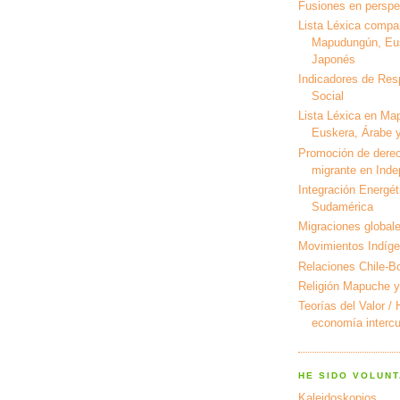
Fusiones en perspec
Lista Léxica compa
Mapudungún, Eus
Japonés
Indicadores de Res
Social
Lista Léxica en Ma
Euskera, Árabe y
Promoción de derec
migrante en Ind
Integración Energét
Sudamérica
Migraciones global
Movimientos Indíg
Relaciones Chile-Bo
Religión Mapuche y
Teorías del Valor /
economía intercul
HE SIDO VOLUNT
Kaleidoskopios