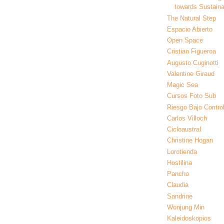
towards Sustainab
The Natural Step
Espacio Abierto
Open Space
Cristian Figueroa
Augusto Cuginotti
Valentine Giraud
Magic Sea
Cursos Foto Sub
Riesgo Bajo Contro
Carlos Villoch
Cicloaustral
Christine Hogan
Lorotienda
Hostilina
Pancho
Claudia
Sandrine
Wonjung Min
Kaleidoskopios