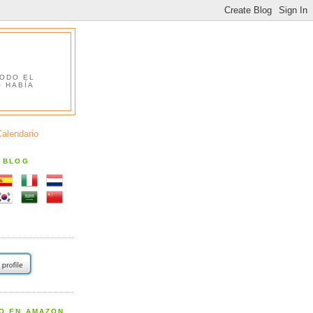
TODO EL
O HABÍA
Calendario
S BLOG
RO EN AMAZON