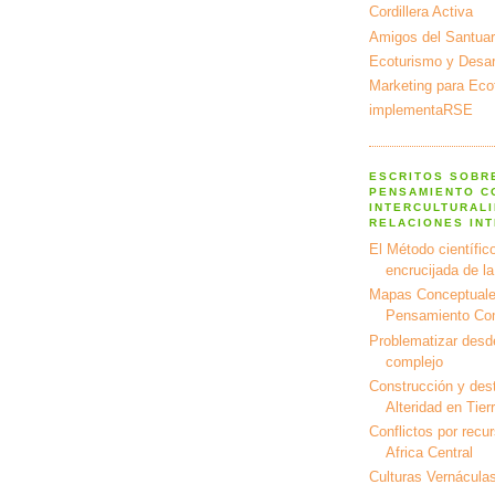
Cordillera Activa
Amigos del Santuar
Ecoturismo y Desarr
Marketing para Eco
implementaRSE
ESCRITOS SOBR
PENSAMIENTO C
INTERCULTURALI
RELACIONES IN
El Método científico
encrucijada de l
Mapas Conceptuale
Pensamiento Co
Problematizar desd
complejo
Construcción y dest
Alteridad en Tier
Conflictos por recu
Africa Central
Culturas Vernáculas