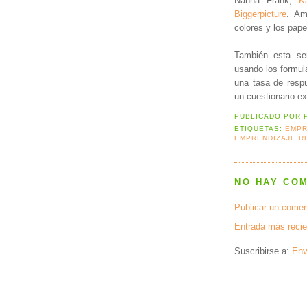
Nanna Frank,
Ka
Biggerpicture
. Am
colores y los pape
También esta se
usando los formul
una tasa de respu
un cuestionario e
PUBLICADO POR
ETIQUETAS:
EMPR
EMPRENDIZAJE 
NO HAY CO
Publicar un comen
Entrada más recie
Suscribirse a:
Env