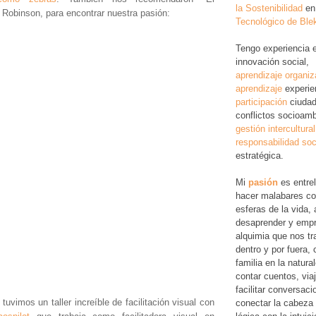
la Sostenibilidad
en
Robinson, para encontrar nuestra pasión:
Tecnológico de Ble
Tengo experiencia 
innovación social,
aprendizaje organiz
aprendizaje
experie
participación
ciudad
conflictos socioamb
gestión intercultural
responsabilidad soc
estratégica.
Mi
pasión
es entre
hacer malabares co
esferas de la vida, 
desaprender y empr
alquimia que nos tr
dentro y por fuera,
familia en la natura
contar cuentos, via
facilitar conversac
uvimos un taller increíble de facilitación visual con
conectar la cabeza 