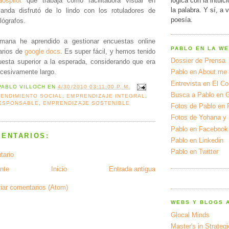
lógica con la intuic
ospilot
que trabaja como facilitadora visual en
la palabra. Y sí, a 
anda disfrutó de lo lindo con los rotuladores de
poesía.
lógrafos.
mana he aprendido a gestionar encuestas online
PABLO EN LA W
arios de
google docs
. Es super fácil, y hemos tenido
Dossier de Prensa
esta superior a la esperada, considerando que era
xcesivamente largo.
Pablo en About.me
Entrevista en El Cor
PABLO VILLOCH
EN
4/30/2010 03:11:00 P. M.
Busca a Pablo en 
ENDIMIENTO SOCIAL
,
EMPRENDIZAJE INTEGRAL
,
RESPONSABLE
,
EMPRENDIZAJE SOSTENIBLE
Fotos de Pablo en 
Fotos de Yohana y
Pablo en Facebook
MENTARIOS:
Pablo en Linkedin
Pablo en Twitter
tario
nte
Inicio
Entrada antigua
iar comentarios (Atom)
WEBS Y BLOGS 
Glocal Minds
Master's in Strateg