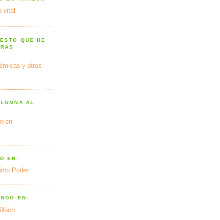
 vital
 ESTO QUE HE
TRAS
émicas y otros
OLUMNA AL
n en
O EN:
into Poder
ANDO EN:
illoch