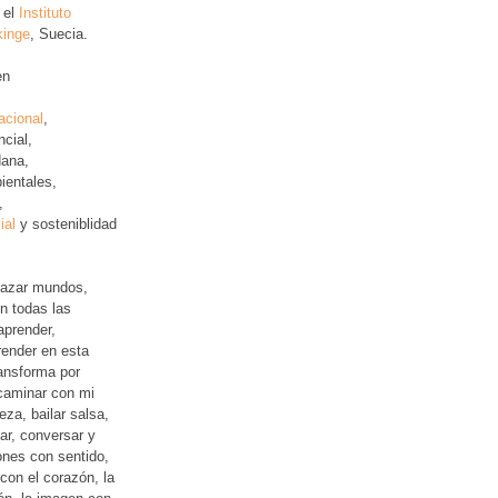
 el
Instituto
kinge
, Suecia.
en
acional
,
ncial
,
ana,
ientales,
,
ial
y sosteniblidad
lazar mundos,
n todas las
aprender,
ender en esta
ansforma por
 caminar con mi
leza, bailar salsa,
jar, conversar y
iones con sentido,
con el corazón, la