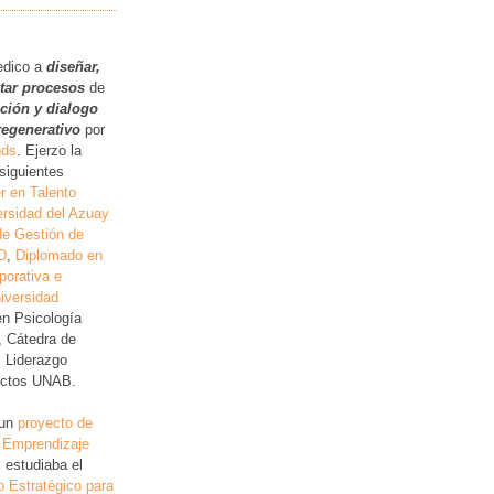
.
edico a
diseñar,
itar procesos
de
ución y dialogo
regenerativo
por
nds
. Ejerzo la
siguientes
r en Talento
rsidad del Azuay
de Gestión de
D
,
Diplomado en
porativa e
iversidad
en Psicología
, Cátedra de
, Liderazgo
lictos UNAB.
 un
proyecto de
 Emprendizaje
 estudiaba el
o Estratégico para