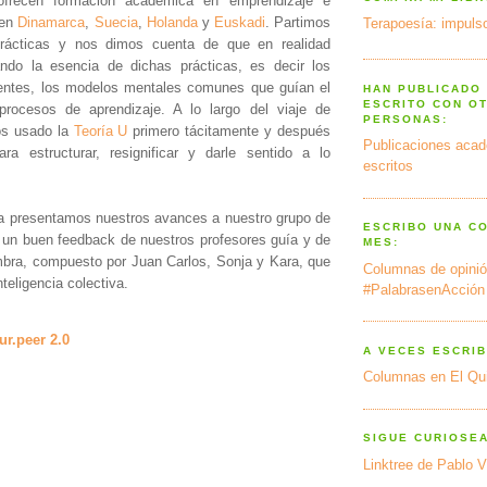
ofrecen formación académica en emprendizaje e
 en
Dinamarca
,
Suecia
,
Holanda
y
Euskadi
. Partimos
Terapoesía: impulso
rácticas y nos dimos cuenta de que en realidad
do la esencia de dichas prácticas, es decir los
centes, los modelos mentales comunes que guían el
HAN PUBLICADO
ESCRITO CON O
rocesos de aprendizaje. A lo largo del viaje de
PERSONAS:
os usado la
Teoría U
primero tácitamente y después
Publicaciones acad
ara estructurar, resignificar y darle sentido a lo
escritos
 presentamos nuestros avances a nuestro grupo de
ESCRIBO UNA C
 un buen feedback de nuestros profesores guía y de
MES:
bra, compuesto por Juan Carlos, Sonja y Kara, que
Columnas de opinió
nteligencia colectiva.
#PalabrasenAcción
ur.peer 2.0
A VECES ESCRIB
Columnas en El Qu
SIGUE CURIOSE
Linktree de Pablo V