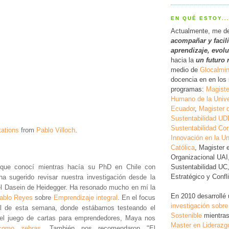
EN QUÉ ESTOY..
Actualmente, me d
acompañar y facil
a
prendizaje, evol
hacia la
un futuro 
medio de
Glocalmi
docencia en en los 
programas:
Magiste
Humano de la Unive
Ecuador
,
Magister 
Sustentabilidad UD
Sustentabilidad Cor
tations
from
Pablo Villoch
.
Innovación en la Un
Católica
, Magister 
Organizacional UAI
Sustentabilidad UC
 que conocí mientras hacía su PhD en Chile con
Estratégico y Conf
a sugerido revisar nuestra investigación desde la
l Dasein de Heidegger. Ha resonado mucho en mí la
En 2010 desarrollé
ablo Reyes
sobre
Emprendizaje integral
. En el focus
investigación
sobre
ral de esta semana, donde estábamos testeando el
Sostenible
mientras
 del juego de cartas para emprendedores, Maya nos
Master en Liderazg
como zebras
. También nos recomendaron "El