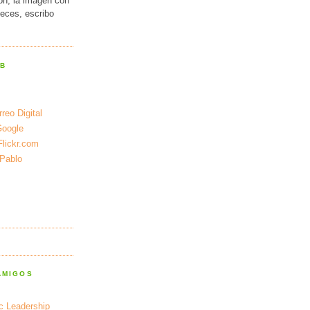
ión, la imagen con
veces, escribo
EB
reo Digital
Google
Flickr.com
 Pablo
AMIGOS
ic Leadership