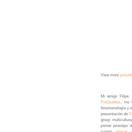
View more
presen
Mi amigo Filipe,
ProQualitas
, me h
fenomenología y e
presentación de
P
group multicultu
primer prototipo
sugirió
pensar 