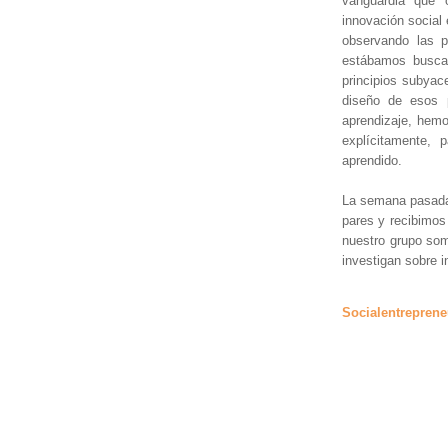
vanguardia que 
innovación social
observando las p
estábamos buscan
principios subya
diseño de esos p
aprendizaje, hem
explícitamente, p
aprendido.
La semana pasada
pares y recibimos
nuestro grupo som
investigan sobre i
Socialentreprene