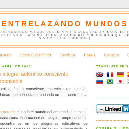
ENTRELAZANDO MUNDOS
 LOS BOSQUES PORQUE QUERÍA VIVIR A CONCIENCIA Y SACARLE 
O A LA VIDA, PARA NO LLEGAR A LA MUERTE Y DESCUBRIR QUE N
VIVIDO." (H.D. THOUREAU)
l autor
Sobre Glocalminds
Servicios
Poesia
Contacto
E ABRIL DE 2010
TRANSLATE THI
 integral auténtico consciente
esponsable
ral, auténtico, consciente, sostenible, responsable.
labras que han estado rondando en mi mente en las
stra tesis
mirando el mundo del emprendizaje social,
ecosistema institucional de apoyo a emprendedores
concentramos en los programas educativos de
COMPRA MI LIB