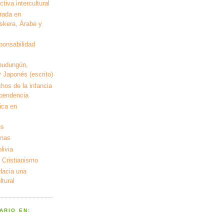
tiva intercultural
rada en
kera, Árabe y
ponsabilidad
pudungún,
 Japonés (escrito)
hos de la infancia
ependencia
ica en
es
enas
livia
 Cristianismo
 Hacia una
tural
ARIO EN: