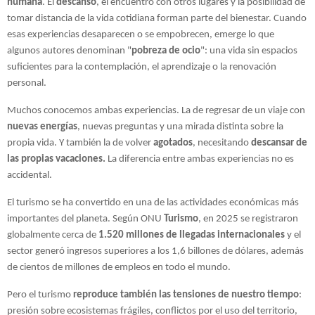
humana
. El 
descanso
, el encuentro con otros lugares y la posibilidad de 
tomar distancia de la vida cotidiana forman parte del bienestar. Cuando 
esas experiencias desaparecen o se empobrecen, emerge lo que 
algunos autores denominan "
pobreza de ocio
": una vida sin espacios 
suficientes para la contemplación, el aprendizaje o la renovación 
personal.
Muchos conocemos ambas experiencias. La de regresar de un viaje con 
nuevas energías
, nuevas preguntas y una mirada distinta sobre la 
propia vida. Y también la de volver 
agotados
, necesitando 
descansar de 
las propias vacaciones.
 La diferencia entre ambas experiencias no es 
accidental.
El turismo se ha convertido en una de las actividades económicas más 
importantes del planeta. Según ONU 
Turismo
, en 2025 se registraron 
globalmente cerca de 
1.520 millones de llegadas internacionales
 y el 
sector generó ingresos superiores a los 1,6 billones de dólares, además 
de cientos de millones de empleos en todo el mundo.
Pero el turismo 
reproduce también las tensiones de nuestro tiempo
: 
presión sobre ecosistemas frágiles, conflictos por el uso del territorio, 