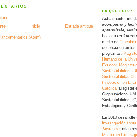
MENTARIOS:
EN QUÉ ESTOY..
tario
Actualmente, me d
acompañar y facil
nte
Inicio
Entrada antigua
a
prendizaje, evol
hacia la
un futuro 
iar comentarios (Atom)
medio de
Glocalmi
docencia en en los 
programas:
Magiste
Humano de la Unive
Ecuador
,
Magister 
Sustentabilidad UD
Sustentabilidad Cor
Innovación en la Un
Católica
, Magister 
Organizacional UAI
Sustentabilidad UC
Estratégico y Conf
En 2010 desarrollé
investigación
sobre
Sostenible
mientras
Master en Liderazg