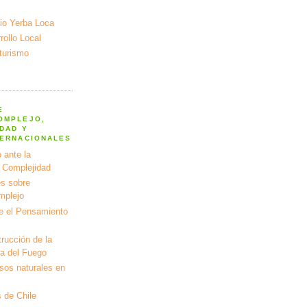
io Yerba Loca
ollo Local
turismo
E
OMPLEJO,
DAD Y
TERNACIONALES
 ante la
a Complejidad
s sobre
mplejo
e el Pensamiento
rucción de la
ra del Fuego
rsos naturales en
 de Chile