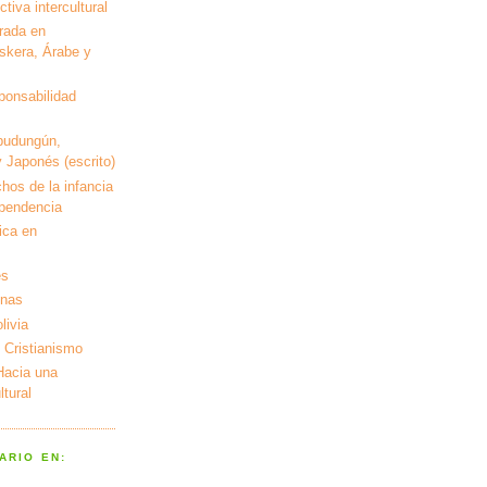
tiva intercultural
rada en
kera, Árabe y
ponsabilidad
pudungún,
 Japonés (escrito)
hos de la infancia
ependencia
ica en
es
enas
livia
 Cristianismo
 Hacia una
tural
ARIO EN: