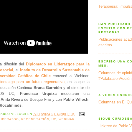
Terapoesía: impulso
HAN PUBLICADO
ESCRITO CON O
PERSONAS:
Publicaciones acad
escritos
ESCRIBO UNA C
a difusión del
Diplomado en Liderazgos para la
MES:
osocial
, el
Instituto de Desarrollo Sustentable de
Columnas de opinió
iversidad Católica de Chile
convocó al Webinar:
#PalabrasenAcción
Liderazgo para un futuro regenerativo
, en la que la
Educación Continua
Bruna Garretón
y el director de
 IDS UC,
Francisco Urquiza
moderaron una
A VECES ESCRIB
n
Anita Rivera
de Bosque Frío y con
Pablo Villoch
,
Columnas en El Qu
Glocalminds
.
PABLO VILLOCH
EN
7/27/2024 01:43:00 P. M.
SIGUE CURIOSE
LIDERAZGO
,
REGENERACIÓN
,
UC
,
WEBINAR
Linktree de Pablo V