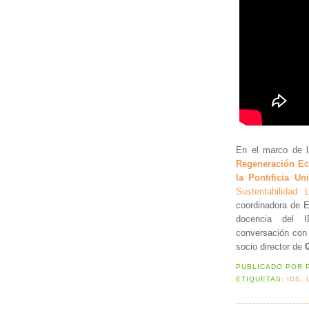
En el marco de l
Regeneración Ec
la Pontificia Un
Sustentabilidad: 
coordinadora de 
docencia del
conversación co
socio director de
PUBLICADO POR
ETIQUETAS:
IDS
,