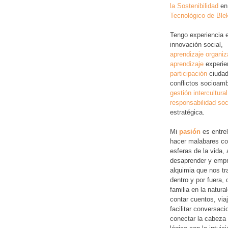
la Sostenibilidad
en
Tecnológico de Ble
Tengo experiencia 
innovación social,
aprendizaje organiz
aprendizaje
experie
participación
ciudad
conflictos socioamb
gestión intercultural
responsabilidad soc
estratégica.
Mi
pasión
es entre
hacer malabares co
esferas de la vida, 
desaprender y empr
alquimia que nos tr
dentro y por fuera,
familia en la natura
contar cuentos, via
facilitar conversac
conectar la cabeza 