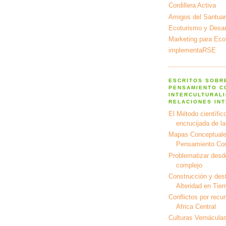
Cordillera Activa
Amigos del Santuar
Ecoturismo y Desarr
Marketing para Eco
implementaRSE
ESCRITOS SOBR
PENSAMIENTO C
INTERCULTURALI
RELACIONES IN
El Método científico
encrucijada de l
Mapas Conceptuale
Pensamiento Co
Problematizar desd
complejo
Construcción y dest
Alteridad en Tier
Conflictos por recu
Africa Central
Culturas Vernáculas