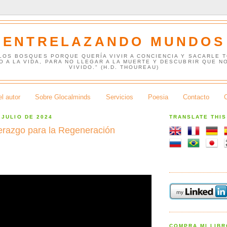
ENTRELAZANDO MUNDOS
 LOS BOSQUES PORQUE QUERÍA VIVIR A CONCIENCIA Y SACARLE 
O A LA VIDA, PARA NO LLEGAR A LA MUERTE Y DESCUBRIR QUE N
VIVIDO." (H.D. THOUREAU)
l autor
Sobre Glocalminds
Servicios
Poesia
Contacto
 JULIO DE 2024
TRANSLATE THI
erazgo para la Regeneración
COMPRA MI LIB