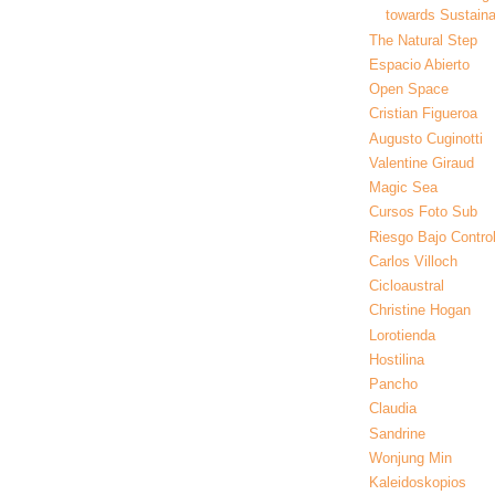
towards Sustainab
The Natural Step
Espacio Abierto
Open Space
Cristian Figueroa
Augusto Cuginotti
Valentine Giraud
Magic Sea
Cursos Foto Sub
Riesgo Bajo Contro
Carlos Villoch
Cicloaustral
Christine Hogan
Lorotienda
Hostilina
Pancho
Claudia
Sandrine
Wonjung Min
Kaleidoskopios