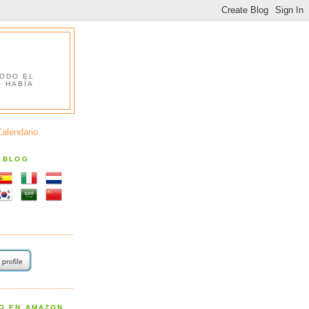
TODO EL
O HABÍA
Calendario
S BLOG
RO EN AMAZON