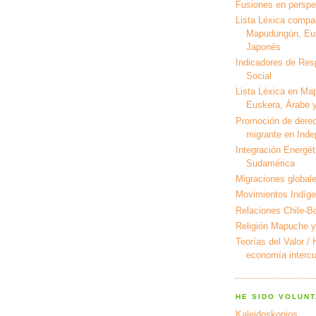
Fusiones en perspec
Lista Léxica compa
Mapudungún, Eus
Japonés
Indicadores de Res
Social
Lista Léxica en Ma
Euskera, Árabe y
Promoción de derec
migrante en Ind
Integración Energét
Sudamérica
Migraciones global
Movimientos Indíg
Relaciones Chile-Bo
Religión Mapuche y
Teorías del Valor /
economía intercul
HE SIDO VOLUNT
Kaleidoskopios