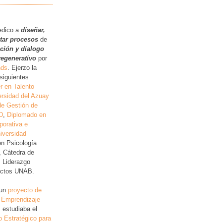
.
edico a
diseñar,
itar procesos
de
ución y dialogo
regenerativo
por
nds
. Ejerzo la
siguientes
r en Talento
rsidad del Azuay
de Gestión de
D
,
Diplomado en
porativa e
iversidad
en Psicología
, Cátedra de
, Liderazgo
lictos UNAB.
 un
proyecto de
 Emprendizaje
 estudiaba el
o Estratégico para