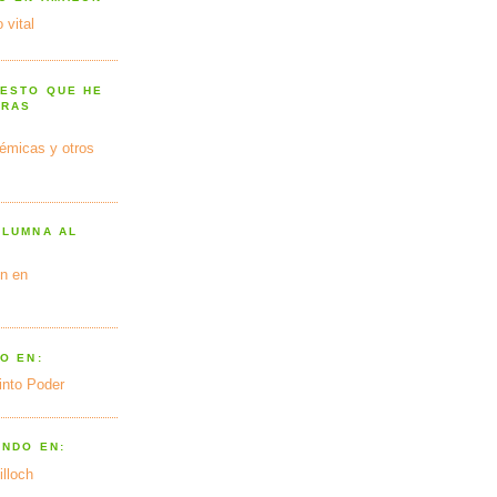
 vital
 ESTO QUE HE
TRAS
émicas y otros
OLUMNA AL
n en
O EN:
into Poder
ANDO EN:
illoch