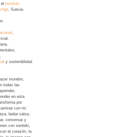
 el
Instituto
kinge
, Suecia.
en
acional
,
ncial
,
ana,
ientales,
,
ial
y sosteniblidad
lazar mundos,
n todas las
aprender,
ender en esta
ansforma por
 caminar con mi
leza, bailar salsa,
jar, conversar y
iones con sentido,
con el corazón, la