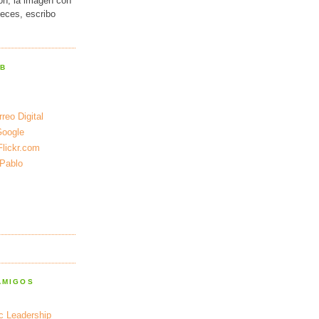
ión, la imagen con
veces, escribo
EB
reo Digital
Google
Flickr.com
 Pablo
AMIGOS
ic Leadership