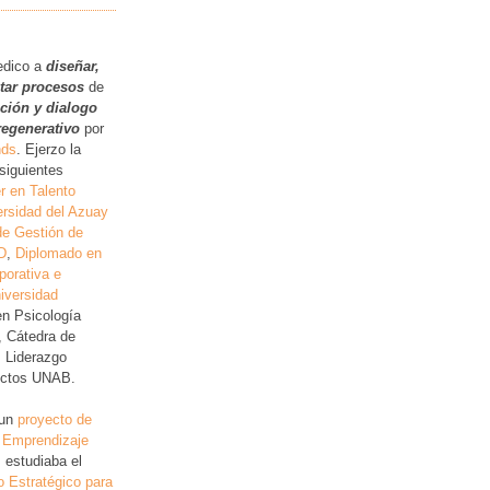
.
edico a
diseñar,
itar procesos
de
ución y dialogo
regenerativo
por
nds
. Ejerzo la
siguientes
r en Talento
rsidad del Azuay
de Gestión de
D
,
Diplomado en
porativa e
iversidad
en Psicología
, Cátedra de
, Liderazgo
lictos UNAB.
 un
proyecto de
 Emprendizaje
 estudiaba el
o Estratégico para