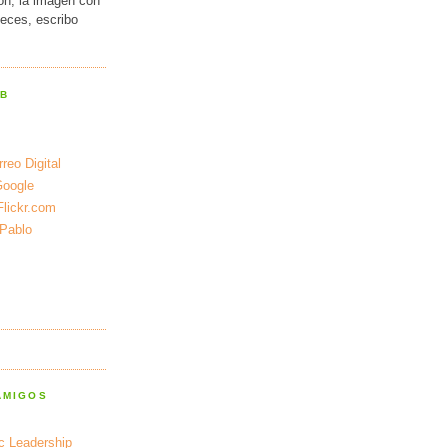
ión, la imagen con
veces, escribo
EB
reo Digital
Google
Flickr.com
 Pablo
AMIGOS
ic Leadership