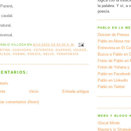
lógica con la intuic
la palabra. Y sí, a 
Paraná,
poesía.
u caudal.
natural,
PABLO EN LA W
Dossier de Prensa
iversal.
Pablo en About.me
PABLO VILLOCH
EN
8/14/2022 04:35:00 A. M.
Entrevista en El Cor
NTINA
,
CASCADAS
,
CATARATAS
,
GUARANÍ
,
IGUAZÚ
,
Busca a Pablo en 
ALEZA
,
POEMA
,
POESÍA
,
SELVA
,
TERAPOESÍA
Fotos de Pablo en 
Fotos de Yohana y
MENTARIOS:
Pablo en Facebook
Pablo en Linkedin
tario
Pablo en Twitter
nte
Inicio
Entrada antigua
iar comentarios (Atom)
WEBS Y BLOGS 
Glocal Minds
Master's in Strateg