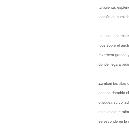
turbulenta, esplé
lección de humilda
La luna llena mist
luce sobre el anc
reverbera grande 
donde llega a bebe
Zumban las alas de
acecha dormido el
olisquea su comida
en silencio te mir
se esconde en la s