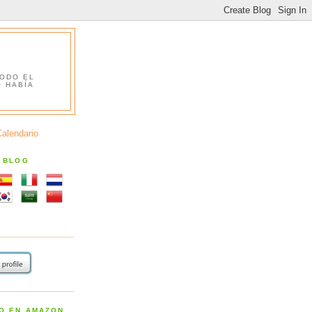
TODO EL
O HABÍA
Calendario
S BLOG
RO EN AMAZON