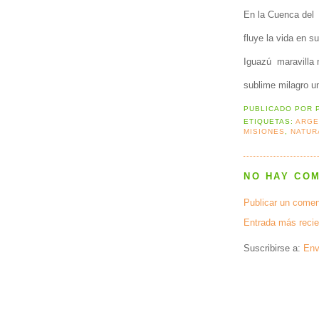
En la Cuenca del
fluye la vida en s
Iguazú
maravilla 
sublime milagro un
PUBLICADO POR
ETIQUETAS:
ARGE
MISIONES
,
NATUR
NO HAY CO
Publicar un comen
Entrada más recie
Suscribirse a:
Env