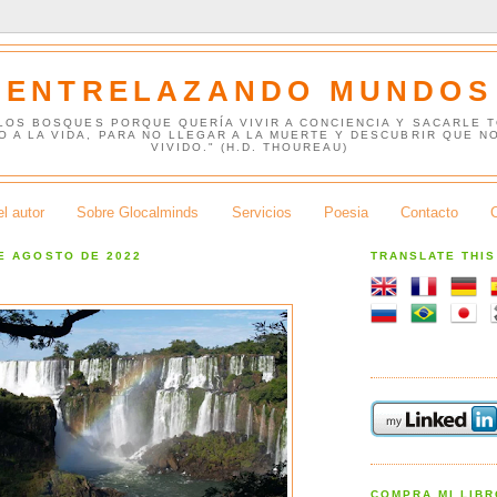
ENTRELAZANDO MUNDOS
 LOS BOSQUES PORQUE QUERÍA VIVIR A CONCIENCIA Y SACARLE 
O A LA VIDA, PARA NO LLEGAR A LA MUERTE Y DESCUBRIR QUE N
VIVIDO." (H.D. THOUREAU)
l autor
Sobre Glocalminds
Servicios
Poesia
Contacto
E AGOSTO DE 2022
TRANSLATE THI
COMPRA MI LIB