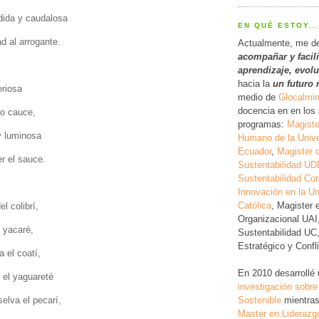
ndida y caudalosa
EN QUÉ ESTOY..
d al arrogante.
Actualmente, me d
acompañar y facil
a
prendizaje, evol
hacia la
un futuro 
eriosa
medio de
Glocalmi
docencia en en los 
ho cauce,
programas:
Magiste
y luminosa
Humano de la Unive
Ecuador
,
Magister 
r el sauce.
Sustentabilidad UD
Sustentabilidad Cor
Innovación en la Un
Católica
, Magister 
l colibrí,
Organizacional UAI
 yacaré,
Sustentabilidad UC
Estratégico y Conf
 el coatí,
En 2010 desarrollé
a el yaguareté
investigación
sobre
Sostenible
mientras
elva el pecarí,
Master en Liderazg