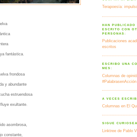
Terapoesía: impulso
elva
HAN PUBLICADO
ESCRITO CON O
ántica
PERSONAS:
Publicaciones acad
ontera
escritos
ya fantástica.
ESCRIBO UNA C
MES:
selva frondosa
Columnas de opinió
#PalabrasenAcción
eda y abundante
cucha estruendosa
A VECES ESCRIB
fluye exultante.
Columnas en El Qu
SIGUE CURIOSE
gido asombrosa,
Linktree de Pablo V
jo constante,