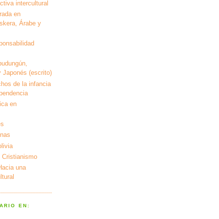
tiva intercultural
rada en
kera, Árabe y
ponsabilidad
pudungún,
 Japonés (escrito)
hos de la infancia
ependencia
ica en
es
enas
livia
 Cristianismo
 Hacia una
tural
ARIO EN: