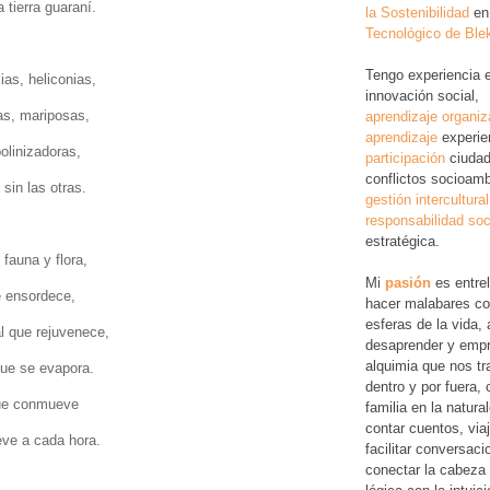
 tierra guaraní.
la Sostenibilidad
en
Tecnológico de Ble
Tengo experiencia 
as, heliconias,
innovación social,
as, mariposas,
aprendizaje organiz
aprendizaje
experie
olinizadoras,
participación
ciudad
conflictos socioamb
sin las otras.
gestión intercultural
responsabilidad soc
estratégica.
fauna y flora,
Mi
pasión
es entre
e ensordece,
hacer malabares co
esferas de la vida, 
l que rejuvenece,
desaprender y empr
alquimia que nos tr
que se evapora.
dentro y por fuera,
ue conmueve
familia en la natura
contar cuentos, via
eve a cada hora.
facilitar conversac
conectar la cabeza 