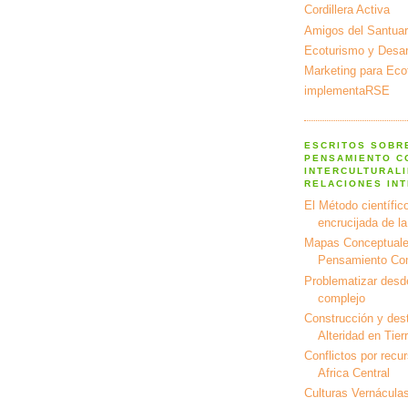
Cordillera Activa
Amigos del Santuar
Ecoturismo y Desarr
Marketing para Eco
implementaRSE
ESCRITOS SOBR
PENSAMIENTO C
INTERCULTURALI
RELACIONES IN
El Método científico
encrucijada de l
Mapas Conceptuale
Pensamiento Co
Problematizar desd
complejo
Construcción y dest
Alteridad en Tier
Conflictos por recu
Africa Central
Culturas Vernáculas