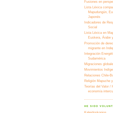
Fusiones en perspec
Lista Léxica compa
Mapudungún, Eus
Japonés
Indicadores de Res
Social
Lista Léxica en Ma
Euskera, Árabe y
Promoción de derec
migrante en Ind
Integración Energét
Sudamérica
Migraciones global
Movimientos Indíg
Relaciones Chile-Bo
Religión Mapuche y
Teorías del Valor /
economía intercul
HE SIDO VOLUNT
Kaleidoskopios