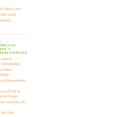
io Yerba Loca
ollo Local
turismo
E
OMPLEJO,
DAD Y
TERNACIONALES
 ante la
a Complejidad
s sobre
mplejo
e el Pensamiento
rucción de la
ra del Fuego
rsos naturales en
 de Chile