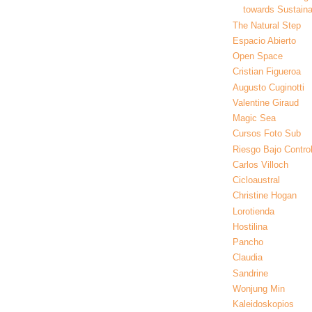
towards Sustainab
The Natural Step
Espacio Abierto
Open Space
Cristian Figueroa
Augusto Cuginotti
Valentine Giraud
Magic Sea
Cursos Foto Sub
Riesgo Bajo Contro
Carlos Villoch
Cicloaustral
Christine Hogan
Lorotienda
Hostilina
Pancho
Claudia
Sandrine
Wonjung Min
Kaleidoskopios