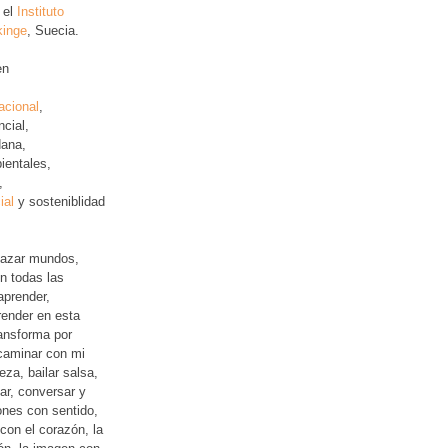
 el
Instituto
kinge
, Suecia.
en
acional
,
ncial
,
ana,
ientales,
,
ial
y sosteniblidad
lazar mundos,
n todas las
aprender,
ender en esta
ansforma por
 caminar con mi
leza, bailar salsa,
jar, conversar y
iones con sentido,
con el corazón, la