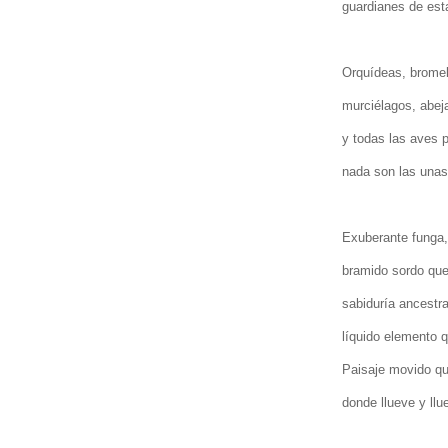
guardianes de esta
Orquídeas, bromeli
murciélagos, abej
y todas las aves p
nada son las unas 
Exuberante funga, 
bramido sordo qu
sabiduría ancestra
líquido elemento 
Paisaje movido q
donde llueve y llu