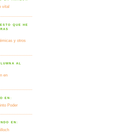
 vital
 ESTO QUE HE
TRAS
émicas y otros
OLUMNA AL
n en
O EN:
into Poder
ANDO EN:
illoch