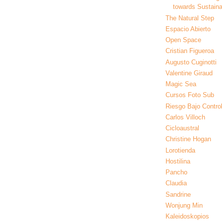
towards Sustainab
The Natural Step
Espacio Abierto
Open Space
Cristian Figueroa
Augusto Cuginotti
Valentine Giraud
Magic Sea
Cursos Foto Sub
Riesgo Bajo Contro
Carlos Villoch
Cicloaustral
Christine Hogan
Lorotienda
Hostilina
Pancho
Claudia
Sandrine
Wonjung Min
Kaleidoskopios