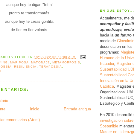
aunque hoy te digan "feíta"
EN QUÉ ESTOY..
pronto te transformarás,
Actualmente, me d
aunque hoy te creas gordita,
acompañar y facil
a
prendizaje, evol
de flor en flor volarás.
hacia la
un futuro 
medio de
Glocalmi
docencia en en los 
programas:
Magiste
PABLO VILLOCH
EN
5/21/2022 06:58:00 A. M.
Humano de la Unive
YING
,
MARIPOSA
,
MATONAJE
,
METAMORFOSIS
,
Ecuador
,
Magister 
POESÍA
,
RESILIENCIA
,
TERAPOESÍA
,
Sustentabilidad UD
N
Sustentabilidad Cor
Innovación en la Un
Católica
, Magister 
MENTARIOS:
Organizacional UAI
Sustentabilidad UC
tario
Estratégico y Conf
nte
Inicio
Entrada antigua
En 2010 desarrollé
iar comentarios (Atom)
investigación
sobre
Sostenible
mientras
Master en Liderazg