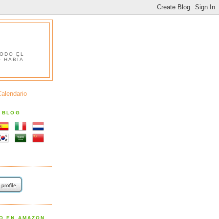
TODO EL
O HABÍA
Calendario
S BLOG
RO EN AMAZON