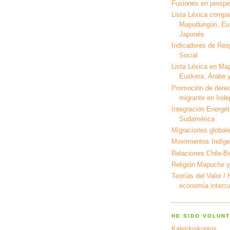
Fusiones en perspec
Lista Léxica compa
Mapudungún, Eus
Japonés
Indicadores de Res
Social
Lista Léxica en Ma
Euskera, Árabe y
Promoción de derec
migrante en Ind
Integración Energét
Sudamérica
Migraciones global
Movimientos Indíg
Relaciones Chile-Bo
Religión Mapuche y
Teorías del Valor /
economía intercul
HE SIDO VOLUNT
Kaleidoskopios