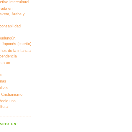
tiva intercultural
rada en
kera, Árabe y
ponsabilidad
pudungún,
 Japonés (escrito)
hos de la infancia
ependencia
ica en
es
enas
livia
 Cristianismo
 Hacia una
tural
ARIO EN: