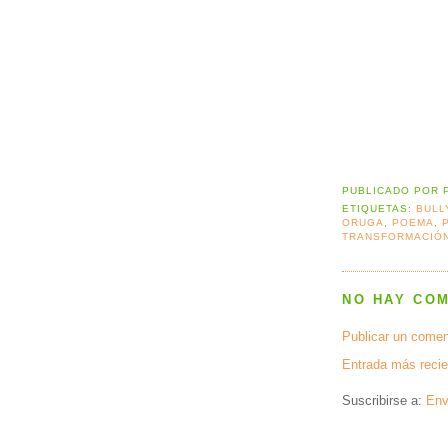
PUBLICADO POR
ETIQUETAS:
BULL
ORUGA
,
POEMA
,
TRANSFORMACIÓ
NO HAY CO
Publicar un comen
Entrada más recie
Suscribirse a:
Env