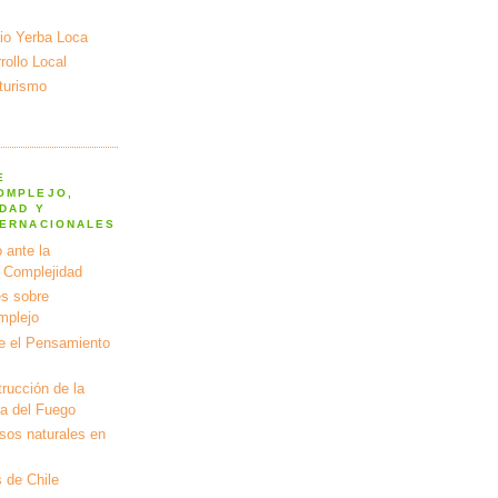
io Yerba Loca
ollo Local
turismo
E
OMPLEJO,
DAD Y
TERNACIONALES
 ante la
a Complejidad
s sobre
mplejo
e el Pensamiento
rucción de la
ra del Fuego
rsos naturales en
 de Chile