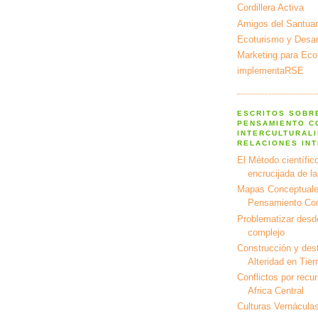
Cordillera Activa
Amigos del Santuar
Ecoturismo y Desarr
Marketing para Eco
implementaRSE
ESCRITOS SOBR
PENSAMIENTO C
INTERCULTURALI
RELACIONES IN
El Método científico
encrucijada de l
Mapas Conceptuale
Pensamiento Co
Problematizar desd
complejo
Construcción y dest
Alteridad en Tier
Conflictos por recu
Africa Central
Culturas Vernáculas