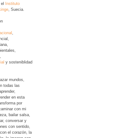
 el
Instituto
kinge
, Suecia.
en
acional
,
ncial
,
ana,
ientales,
,
ial
y sosteniblidad
lazar mundos,
n todas las
aprender,
ender en esta
ansforma por
 caminar con mi
leza, bailar salsa,
jar, conversar y
iones con sentido,
con el corazón, la