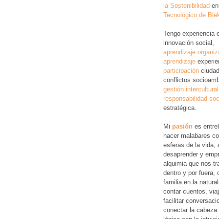
la Sostenibilidad
en
Tecnológico de Ble
Tengo experiencia 
innovación social,
aprendizaje organiz
aprendizaje
experie
participación
ciudad
conflictos socioamb
gestión intercultural
responsabilidad soc
estratégica.
Mi
pasión
es entre
hacer malabares co
esferas de la vida, 
desaprender y empr
alquimia que nos tr
dentro y por fuera,
familia en la natura
contar cuentos, via
facilitar conversac
conectar la cabeza 