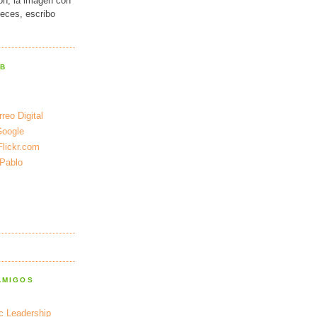
ión, la imagen con
veces, escribo
EB
reo Digital
Google
Flickr.com
 Pablo
AMIGOS
ic Leadership