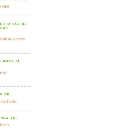
 vital
 ESTO QUE HE
TRAS
émicas y otros
OLUMNA AL
n en
O EN:
into Poder
ANDO EN:
illoch