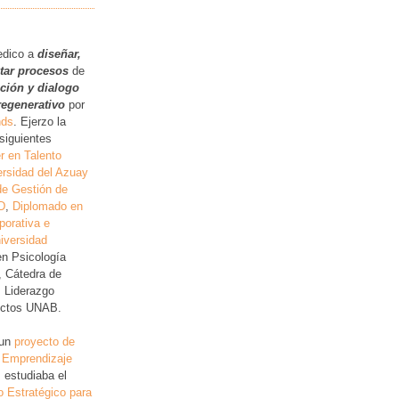
.
edico a
diseñar,
itar procesos
de
ución y dialogo
regenerativo
por
nds
. Ejerzo la
siguientes
r en Talento
rsidad del Azuay
de Gestión de
D
,
Diplomado en
porativa e
iversidad
en Psicología
, Cátedra de
, Liderazgo
lictos UNAB.
 un
proyecto de
 Emprendizaje
 estudiaba el
o Estratégico para