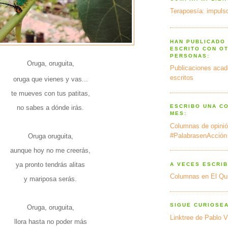
Terapoesía: impulso
HAN PUBLICADO
ESCRITO CON O
PERSONAS:
Oruga, oruguita,
Publicaciones acad
escritos
oruga que vienes y vas...
te mueves con tus patitas,
ESCRIBO UNA C
no sabes a dónde irás.
MES:
Columnas de opinió
#PalabrasenAcción
Oruga oruguita,
aunque hoy no me creerás,
ya pronto tendrás alitas
A VECES ESCRIB
Columnas en El Qu
y mariposa serás.
SIGUE CURIOSE
Oruga, oruguita,
Linktree de Pablo V
llora hasta no poder más