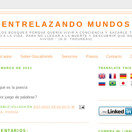
ENTRELAZANDO MUNDOS
 LOS BOSQUES PORQUE QUERÍA VIVIR A CONCIENCIA Y SACARLE 
O A LA VIDA, PARA NO LLEGAR A LA MUERTE Y DESCUBRIR QUE N
VIVIDO." (H.D. THOUREAU)
l autor
Sobre Glocalminds
Servicios
Poesia
Contacto
 MARZO DE 2021
TRANSLATE THI
¿qué es la poesía
dor juego de palabras?
PABLO VILLOCH
EN
3/07/2021 09:03:00 P. M.
MA
,
POESÍA
MENTARIOS:
COMPRA MI LIB