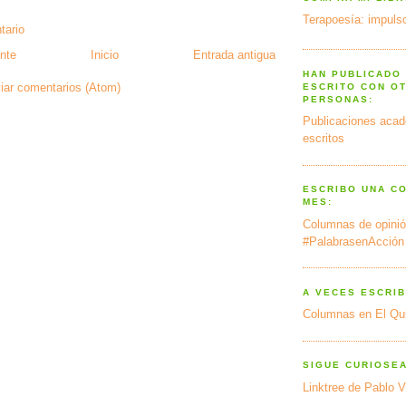
Terapoesía: impulso
tario
nte
Inicio
Entrada antigua
HAN PUBLICADO
iar comentarios (Atom)
ESCRITO CON O
PERSONAS:
Publicaciones acad
escritos
ESCRIBO UNA C
MES:
Columnas de opinió
#PalabrasenAcción
A VECES ESCRIB
Columnas en El Qu
SIGUE CURIOSE
Linktree de Pablo V