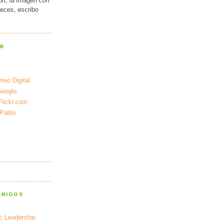
ión, la imagen con
veces, escribo
EB
reo Digital
Google
Flickr.com
 Pablo
AMIGOS
ic Leadership