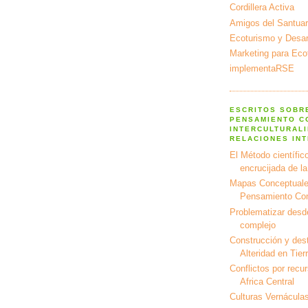
Cordillera Activa
Amigos del Santuar
Ecoturismo y Desarr
Marketing para Eco
implementaRSE
ESCRITOS SOBR
PENSAMIENTO C
INTERCULTURALI
RELACIONES IN
El Método científico
encrucijada de l
Mapas Conceptuale
Pensamiento Co
Problematizar desd
complejo
Construcción y dest
Alteridad en Tier
Conflictos por recu
Africa Central
Culturas Vernáculas