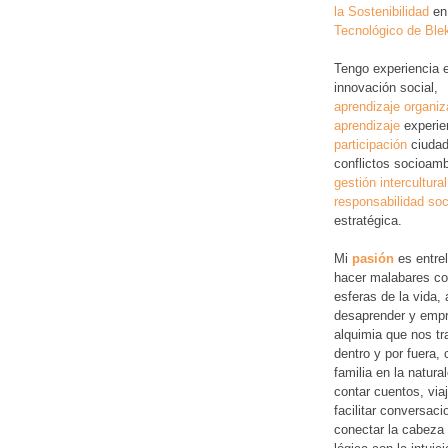
la Sostenibilidad
en
Tecnológico de Ble
Tengo experiencia 
innovación social,
aprendizaje organiz
aprendizaje
experie
participación
ciudad
conflictos socioamb
gestión intercultural
responsabilidad soc
estratégica.
Mi
pasión
es entre
hacer malabares co
esferas de la vida, 
desaprender y empr
alquimia que nos tr
dentro y por fuera,
familia en la natura
contar cuentos, via
facilitar conversac
conectar la cabeza 