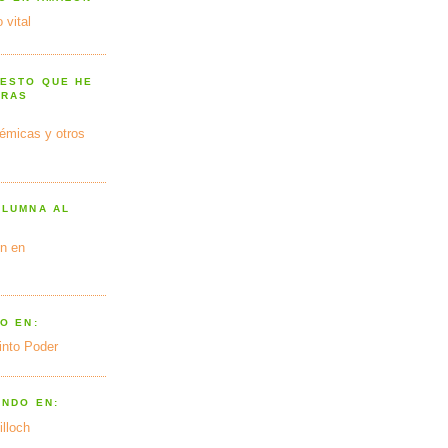
 vital
 ESTO QUE HE
TRAS
émicas y otros
OLUMNA AL
n en
O EN:
into Poder
ANDO EN:
illoch