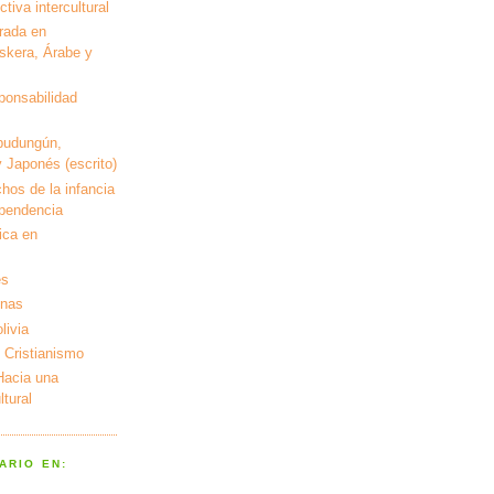
tiva intercultural
rada en
kera, Árabe y
ponsabilidad
pudungún,
 Japonés (escrito)
hos de la infancia
ependencia
ica en
es
enas
livia
 Cristianismo
 Hacia una
tural
ARIO EN: