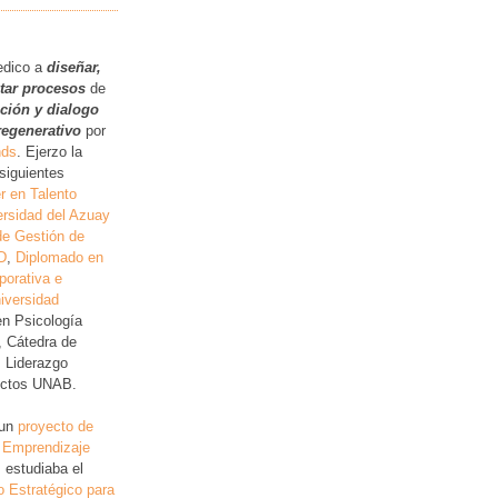
.
edico a
diseñar,
itar procesos
de
ución y dialogo
regenerativo
por
nds
. Ejerzo la
siguientes
r en Talento
rsidad del Azuay
de Gestión de
D
,
Diplomado en
porativa e
iversidad
en Psicología
, Cátedra de
, Liderazgo
lictos UNAB.
 un
proyecto de
 Emprendizaje
 estudiaba el
o Estratégico para