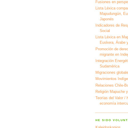
Fusiones en perspec
Lista Léxica compa
Mapudungún, Eus
Japonés
Indicadores de Res
Social
Lista Léxica en Ma
Euskera, Árabe y
Promoción de derec
migrante en Ind
Integración Energét
Sudamérica
Migraciones global
Movimientos Indíg
Relaciones Chile-Bo
Religión Mapuche y
Teorías del Valor /
economía intercul
HE SIDO VOLUNT
Kaleidoskopios