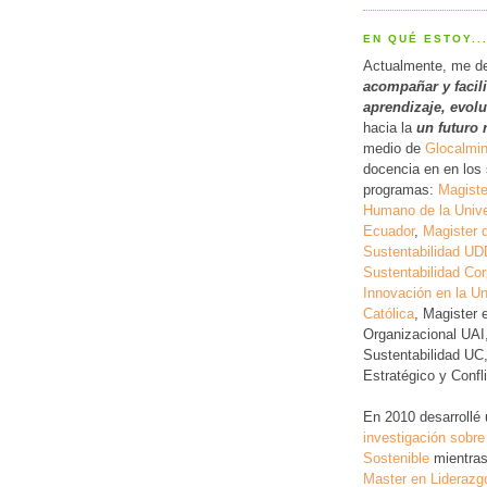
EN QUÉ ESTOY..
Actualmente, me d
acompañar y facil
a
prendizaje, evol
hacia la
un futuro 
medio de
Glocalmi
docencia en en los 
programas:
Magiste
Humano de la Unive
Ecuador
,
Magister 
Sustentabilidad UD
Sustentabilidad Cor
Innovación en la Un
Católica
, Magister 
Organizacional UAI
Sustentabilidad UC
Estratégico y Conf
En 2010 desarrollé
investigación
sobre
Sostenible
mientras
Master en Liderazg