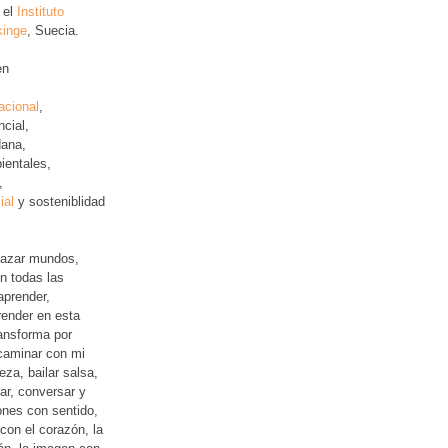
 el
Instituto
kinge
, Suecia.
en
acional
,
ncial
,
ana,
ientales,
,
ial
y sosteniblidad
lazar mundos,
n todas las
aprender,
ender en esta
ansforma por
 caminar con mi
leza, bailar salsa,
jar, conversar y
iones con sentido,
con el corazón, la