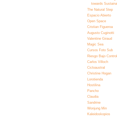
towards Sustainab
The Natural Step
Espacio Abierto
Open Space
Cristian Figueroa
Augusto Cuginotti
Valentine Giraud
Magic Sea
Cursos Foto Sub
Riesgo Bajo Contro
Carlos Villoch
Cicloaustral
Christine Hogan
Lorotienda
Hostilina
Pancho
Claudia
Sandrine
Wonjung Min
Kaleidoskopios