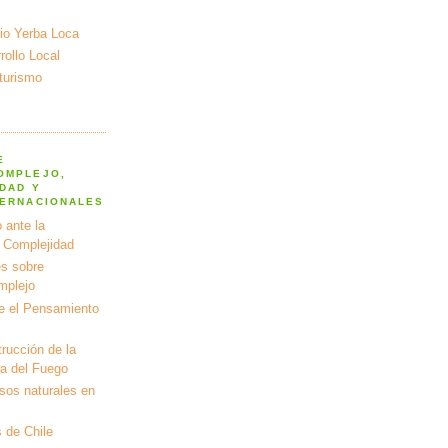
io Yerba Loca
ollo Local
turismo
E
OMPLEJO,
DAD Y
TERNACIONALES
 ante la
a Complejidad
s sobre
mplejo
e el Pensamiento
rucción de la
ra del Fuego
rsos naturales en
 de Chile