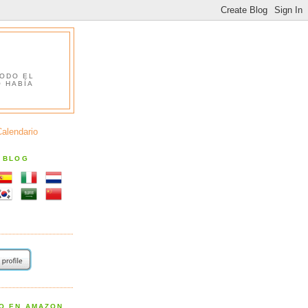
TODO EL
O HABÍA
Calendario
S BLOG
RO EN AMAZON