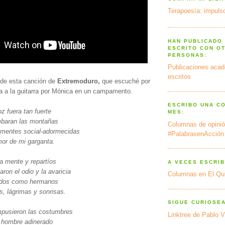
Terapoesía: impulso
HAN PUBLICADO
ESCRITO CON O
PERSONAS:
Publicaciones acad
escritos
a de esta canción de
Extremoduro,
que escuché por
a a la guitarra por Mónica en un campamento.
ESCRIBO UNA C
z fuera tan fuerte
MES:
mbaran las montañas
Columnas de opinió
 mentes social-adormecidas
#PalabrasenAcción
mor de mi garganta.
la mente y repartíos
A VECES ESCRIB
ron el odio y la avaricia
Columnas en El Qu
todos como hermanos
, lágrimas y sonrisas.
SIGUE CURIOSE
pusieron las costumbres
Linktree de Pablo V
 hombre adinerado