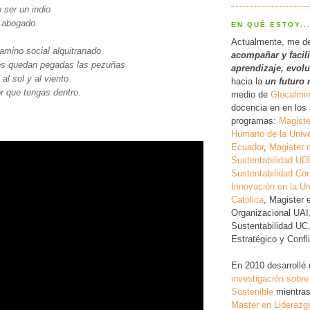
o ser un indio
 abogado.
EN QUÉ ESTOY..
Actualmente, me d
amino social alquitranado
acompañar y facil
nos quedan pegadas las pezuñas
a
prendizaje, evol
 al sol y al viento
hacia la
un futuro 
r que tengas dentro.
medio de
Glocalmi
docencia en en los 
programas:
Magiste
Humano de la Unive
Ecuador
,
Magister 
Sustentabilidad UD
Sustentabilidad Cor
Innovación en la Un
Católica
, Magister 
Organizacional UAI
Sustentabilidad UC
Estratégico y Conf
En 2010 desarrollé
investigación
sobre
Sostenible
mientras
Master en Liderazg