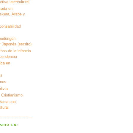
tiva intercultural
rada en
kera, Árabe y
ponsabilidad
pudungún,
 Japonés (escrito)
hos de la infancia
ependencia
ica en
es
enas
livia
 Cristianismo
 Hacia una
tural
ARIO EN: