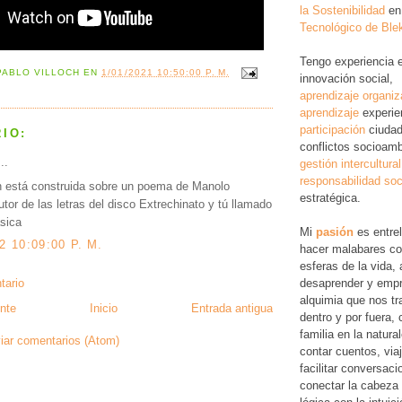
la Sostenibilidad
en
Tecnológico de Ble
Tengo experiencia 
PABLO VILLOCH
EN
1/01/2021 10:50:00 P. M.
innovación social,
aprendizaje organiz
aprendizaje
experie
participación
ciudad
IO:
conflictos socioamb
..
gestión intercultural
responsabilidad soc
n está construida sobre un poema de Manolo
estratégica.
utor de las letras del disco Extrechinato y tú llamado
sica
Mi
pasión
es entre
2 10:09:00 P. M.
hacer malabares co
esferas de la vida, 
desaprender y empr
tario
alquimia que nos tr
nte
Inicio
Entrada antigua
dentro y por fuera,
familia en la natura
iar comentarios (Atom)
contar cuentos, via
facilitar conversac
conectar la cabeza 