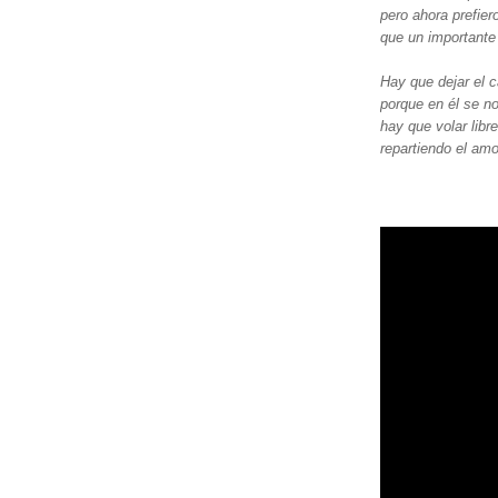
pero ahora prefier
que un importante
Hay que dejar el c
porque en él se 
hay que volar libre
repartiendo el amo