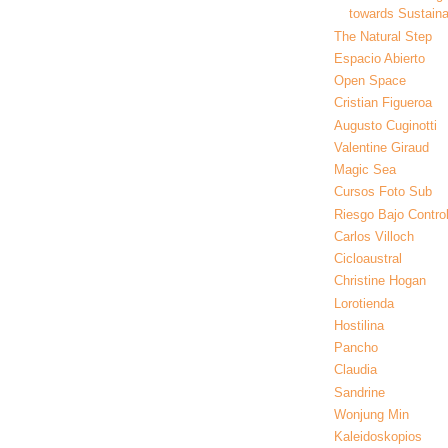
towards Sustainab
The Natural Step
Espacio Abierto
Open Space
Cristian Figueroa
Augusto Cuginotti
Valentine Giraud
Magic Sea
Cursos Foto Sub
Riesgo Bajo Contro
Carlos Villoch
Cicloaustral
Christine Hogan
Lorotienda
Hostilina
Pancho
Claudia
Sandrine
Wonjung Min
Kaleidoskopios