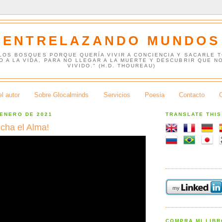
ENTRELAZANDO MUNDOS
 LOS BOSQUES PORQUE QUERÍA VIVIR A CONCIENCIA Y SACARLE 
O A LA VIDA, PARA NO LLEGAR A LA MUERTE Y DESCUBRIR QUE N
VIVIDO." (H.D. THOUREAU)
l autor
Sobre Glocalminds
Servicios
Poesia
Contacto
 ENERO DE 2021
TRANSLATE THI
cha el Alma!
COMPRA MI LIB