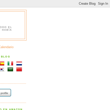
TODO EL
O HABÍA
Calendario
S BLOG
RO EN AMAZON