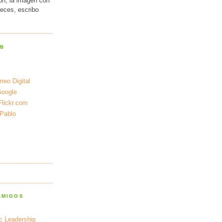
ión, la imagen con
veces, escribo
EB
reo Digital
Google
Flickr.com
 Pablo
AMIGOS
ic Leadership