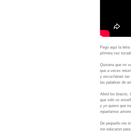
Pego aquí la letr
primera vez tocad
Quisiera que mi vo
que a veces retu
y escuchárais las
las palabras de a
Abrid los brazos, 
que sólo os enseña
y yo quiero que 
repartamos amores
De pequeño me im
me educaron para