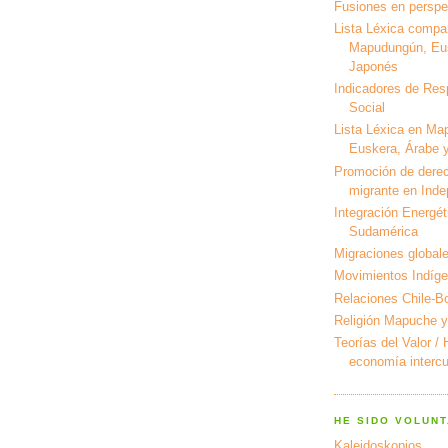
Fusiones en perspec
Lista Léxica compa
Mapudungún, Eus
Japonés
Indicadores de Res
Social
Lista Léxica en Ma
Euskera, Árabe y
Promoción de derec
migrante en Ind
Integración Energét
Sudamérica
Migraciones global
Movimientos Indíg
Relaciones Chile-Bo
Religión Mapuche y
Teorías del Valor /
economía intercul
HE SIDO VOLUNT
Kaleidoskopios