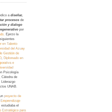
.
edico a
diseñar,
itar procesos
de
ución y dialogo
regenerativo
por
nds
. Ejerzo la
siguientes
r en Talento
rsidad del Azuay
de Gestión de
D
,
Diplomado en
porativa e
iversidad
en Psicología
, Cátedra de
, Liderazgo
lictos UNAB.
 un
proyecto de
 Emprendizaje
 estudiaba el
o Estratégico para