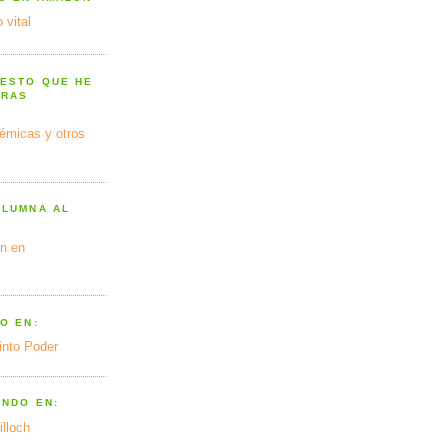
 vital
 ESTO QUE HE
TRAS
émicas y otros
OLUMNA AL
n en
O EN:
into Poder
ANDO EN:
illoch