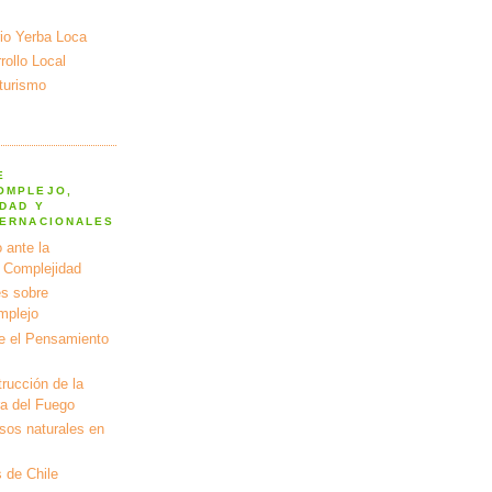
io Yerba Loca
ollo Local
turismo
E
OMPLEJO,
DAD Y
TERNACIONALES
 ante la
a Complejidad
s sobre
mplejo
e el Pensamiento
rucción de la
ra del Fuego
rsos naturales en
 de Chile