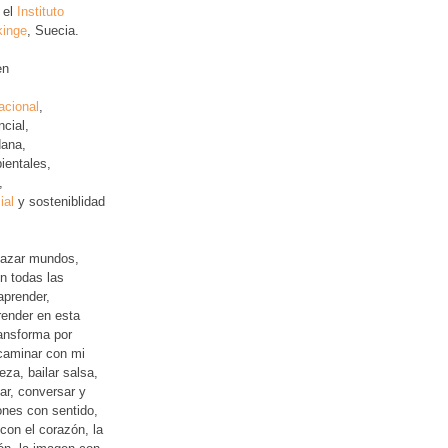
 el
Instituto
kinge
, Suecia.
en
acional
,
ncial
,
ana,
ientales,
,
ial
y sosteniblidad
lazar mundos,
n todas las
aprender,
ender en esta
ansforma por
 caminar con mi
leza, bailar salsa,
jar, conversar y
iones con sentido,
con el corazón, la