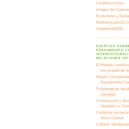
Cordillera Activa
Amigos del Santuar
Ecoturismo y Desarr
Marketing para Eco
implementaRSE
ESCRITOS SOBR
PENSAMIENTO C
INTERCULTURALI
RELACIONES IN
El Método científico
encrucijada de l
Mapas Conceptuale
Pensamiento Co
Problematizar desd
complejo
Construcción y dest
Alteridad en Tier
Conflictos por recu
Africa Central
Culturas Vernáculas