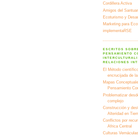
Cordillera Activa
Amigos del Santuar
Ecoturismo y Desarr
Marketing para Eco
implementaRSE
ESCRITOS SOBR
PENSAMIENTO C
INTERCULTURALI
RELACIONES IN
El Método científico
encrucijada de l
Mapas Conceptuale
Pensamiento Co
Problematizar desd
complejo
Construcción y dest
Alteridad en Tier
Conflictos por recu
Africa Central
Culturas Vernáculas