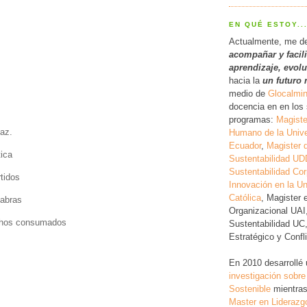
EN QUÉ ESTOY..
Actualmente, me d
acompañar y facil
a
prendizaje, evol
hacia la
un futuro 
medio de
Glocalmi
docencia en en los 
programas:
Magiste
paz.
Humano de la Unive
Ecuador
,
Magister 
tica
Sustentabilidad UD
Sustentabilidad Cor
tidos
Innovación en la Un
Católica
, Magister 
labras
Organizacional UAI
chos consumados
Sustentabilidad UC
Estratégico y Conf
En 2010 desarrollé
investigación
sobre
Sostenible
mientras
Master en Liderazg