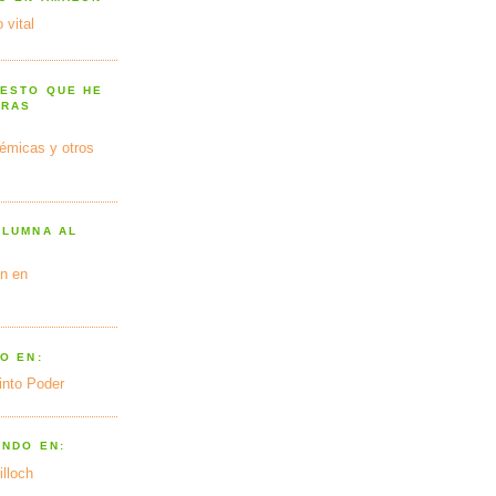
 vital
 ESTO QUE HE
TRAS
émicas y otros
OLUMNA AL
n en
O EN:
into Poder
ANDO EN:
illoch