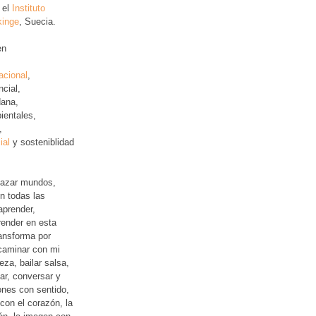
 el
Instituto
kinge
, Suecia.
en
acional
,
ncial
,
ana,
ientales,
,
ial
y sosteniblidad
lazar mundos,
n todas las
aprender,
ender en esta
ansforma por
 caminar con mi
leza, bailar salsa,
jar, conversar y
iones con sentido,
con el corazón, la