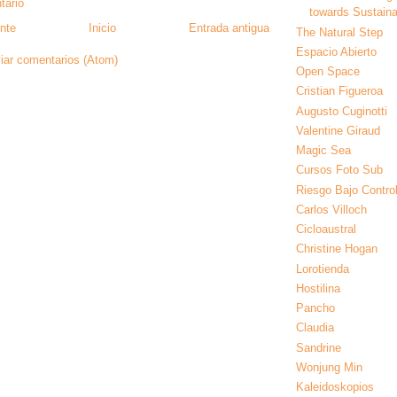
tario
towards Sustainab
nte
Inicio
Entrada antigua
The Natural Step
Espacio Abierto
iar comentarios (Atom)
Open Space
Cristian Figueroa
Augusto Cuginotti
Valentine Giraud
Magic Sea
Cursos Foto Sub
Riesgo Bajo Contro
Carlos Villoch
Cicloaustral
Christine Hogan
Lorotienda
Hostilina
Pancho
Claudia
Sandrine
Wonjung Min
Kaleidoskopios