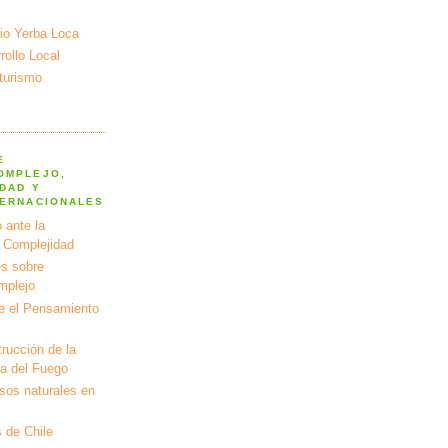
io Yerba Loca
ollo Local
turismo
E
OMPLEJO,
DAD Y
TERNACIONALES
 ante la
a Complejidad
s sobre
mplejo
e el Pensamiento
rucción de la
ra del Fuego
rsos naturales en
 de Chile