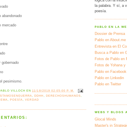
lógica con la intuic
la palabra. Y sí, a 
ivado
poesía.
lo abandonado
bre mercado
PABLO EN LA W
Dossier de Prensa
Pablo en About.me
entre
Entrevista en El Cor
Busca a Pablo en 
tado
Fotos de Pablo en 
y gobernado
Fotos de Yohana y
Pablo en Facebook
mo
Pablo en Linkedin
el pesimismo.
Pablo en Twitter
PABLO VILLOCH
EN
11/18/2019 02:05:00 P. M.
ESTAMOSENGUERRA
,
DDHH
,
DERECHOSHUMANOS
,
OEMA
,
POESÍA
,
VERDAD
WEBS Y BLOGS 
MENTARIOS:
Glocal Minds
Master's in Strateg