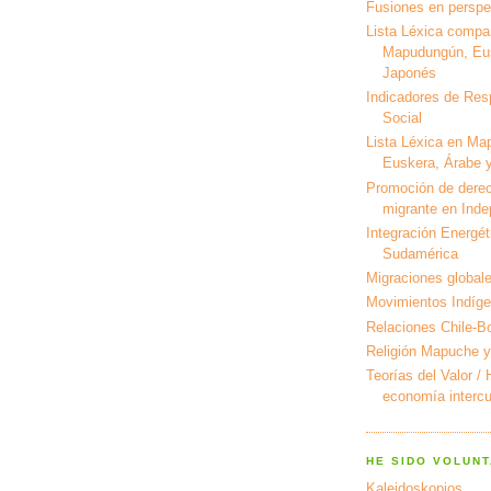
Fusiones en perspec
Lista Léxica compa
Mapudungún, Eus
Japonés
Indicadores de Res
Social
Lista Léxica en Ma
Euskera, Árabe y
Promoción de derec
migrante en Ind
Integración Energét
Sudamérica
Migraciones global
Movimientos Indíg
Relaciones Chile-Bo
Religión Mapuche y
Teorías del Valor /
economía intercul
HE SIDO VOLUNT
Kaleidoskopios