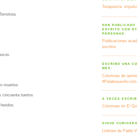
Terapoesía: impulso
errorista
HAN PUBLICADO
ESCRITO CON O
PERSONAS:
Publicaciones acad
escritos
pocos.
ESCRIBO UNA C
MES:
Columnas de opinió
#PalabrasenAcción
ro muertos
 cincuenta tuertos
A VECES ESCRIB
 heridos.
Columnas en El Qu
SIGUE CURIOSE
Linktree de Pablo V