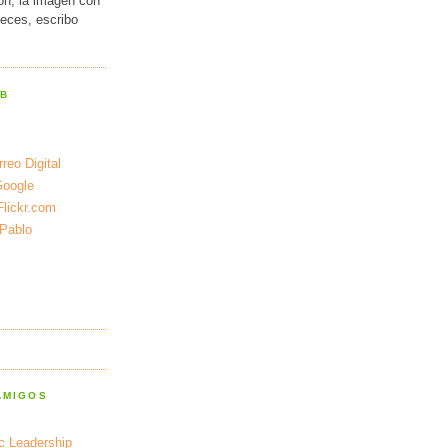
ión, la imagen con
veces, escribo
EB
reo Digital
Google
Flickr.com
 Pablo
AMIGOS
ic Leadership