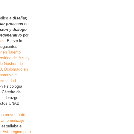
.
edico a
diseñar,
itar procesos
de
ución y dialogo
regenerativo
por
nds
. Ejerzo la
siguientes
r en Talento
rsidad del Azuay
de Gestión de
D
,
Diplomado en
porativa e
iversidad
en Psicología
, Cátedra de
, Liderazgo
lictos UNAB.
 un
proyecto de
 Emprendizaje
 estudiaba el
o Estratégico para