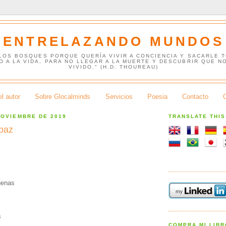
ENTRELAZANDO MUNDOS
 LOS BOSQUES PORQUE QUERÍA VIVIR A CONCIENCIA Y SACARLE 
O A LA VIDA, PARA NO LLEGAR A LA MUERTE Y DESCUBRIR QUE N
VIVIDO." (H.D. THOUREAU)
l autor
Sobre Glocalminds
Servicios
Poesia
Contacto
NOVIEMBRE DE 2019
TRANSLATE THI
 paz
genas
s
COMPRA MI LIB