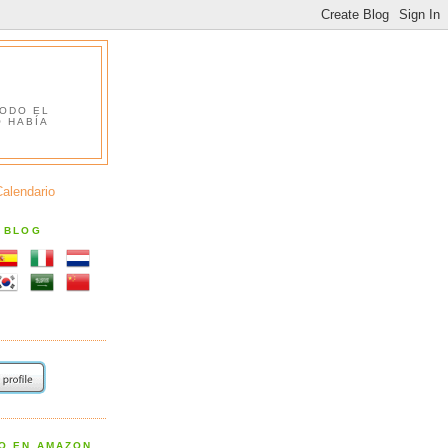
TODO EL
O HABÍA
Calendario
S BLOG
RO EN AMAZON