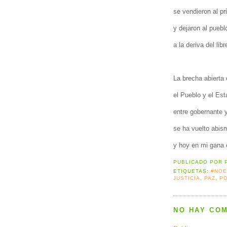
se vendieron al pr
y dejaron al pueb
a la deriva del li
La brecha abierta 
el Pueblo y el Es
entre gobernante 
se ha vuelto abis
y hoy en mi gana 
PUBLICADO POR
ETIQUETAS:
#NO
JUSTICIA
,
PAZ
,
P
NO HAY CO