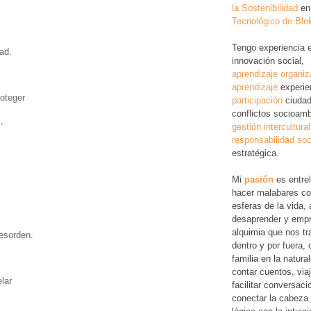
la Sostenibilidad
en
Tecnológico de Ble
Tengo experiencia 
dad.
innovación social,
aprendizaje organiz
aprendizaje
experie
roteger
participación
ciudad
conflictos socioamb
,
gestión intercultural
responsabilidad soc
estratégica.
Mi
pasión
es entre
hacer malabares co
esferas de la vida, 
desaprender y empr
alquimia que nos tr
esorden.
dentro y por fuera,
familia en la natura
contar cuentos, via
elar
facilitar conversac
conectar la cabeza 