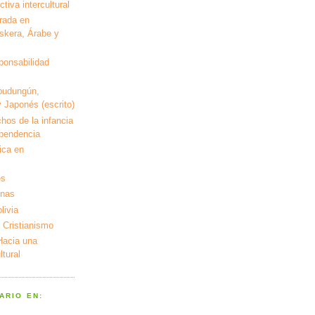
tiva intercultural
rada en
kera, Árabe y
ponsabilidad
pudungún,
 Japonés (escrito)
hos de la infancia
ependencia
ica en
es
enas
livia
 Cristianismo
 Hacia una
tural
ARIO EN: