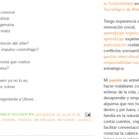
la Sostenibilidad
en
Tecnológico de Ble
 conocer
plorar
Tengo experiencia 
 genuina
innovación social,
 matiz
aprendizaje organiz
aprendizaje
experie
rincón del orbe?
participación
ciudad
 impulso cosmófago?
conflictos socioamb
gestión intercultural
rsona que vuelve
responsabilidad soc
casa?
estratégica.
Mi
pasión
es entre
ero ya no lo es.
hacer malabares co
es volver
esferas de la vida, 
desaprender y empr
regúntenle a Ulises.
alquimia que nos tr
dentro y por fuera,
PABLO VILLOCH
EN
10/19/2019 11:11:00 P. M.
familia en la natura
A
,
POEMA
,
POESÍA
,
REGRESAR
,
RETORNO
,
ULISES
,
contar cuentos, via
facilitar conversac
conectar la cabeza 