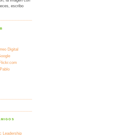
ión, la imagen con
veces, escribo
EB
reo Digital
Google
Flickr.com
 Pablo
AMIGOS
ic Leadership