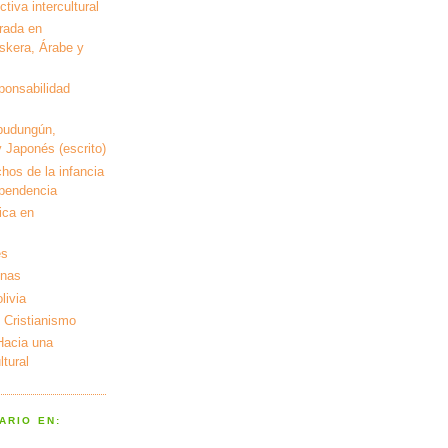
tiva intercultural
rada en
kera, Árabe y
ponsabilidad
pudungún,
 Japonés (escrito)
hos de la infancia
ependencia
ica en
es
enas
livia
 Cristianismo
 Hacia una
tural
ARIO EN: