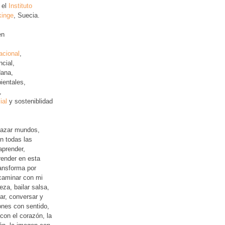
 el
Instituto
kinge
, Suecia.
en
acional
,
ncial
,
ana,
ientales,
,
ial
y sosteniblidad
lazar mundos,
n todas las
aprender,
ender en esta
ansforma por
 caminar con mi
leza, bailar salsa,
jar, conversar y
iones con sentido,
con el corazón, la