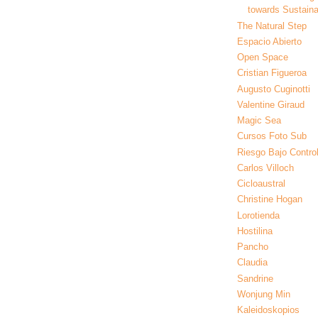
towards Sustainab
The Natural Step
Espacio Abierto
Open Space
Cristian Figueroa
Augusto Cuginotti
Valentine Giraud
Magic Sea
Cursos Foto Sub
Riesgo Bajo Contro
Carlos Villoch
Cicloaustral
Christine Hogan
Lorotienda
Hostilina
Pancho
Claudia
Sandrine
Wonjung Min
Kaleidoskopios