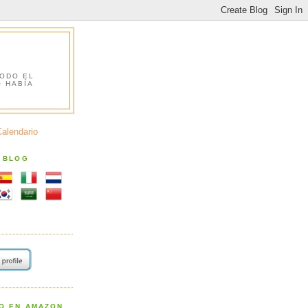
TODO EL
O HABÍA
Calendario
S BLOG
RO EN AMAZON