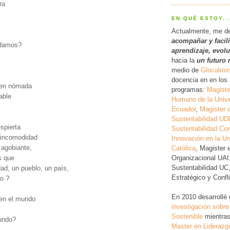
ra
s
EN QUÉ ESTOY..
Actualmente, me d
acompañar y facil
vidamos?
a
prendizaje, evol
hacia la
un futuro 
medio de
Glocalmi
docencia en en los 
gen nómada
programas:
Magiste
able
Humano de la Unive
Ecuador
,
Magister 
Sustentabilidad UD
spierta
Sustentabilidad Cor
 incomodidad
Innovación en la Un
n agobiante,
Católica
, Magister 
Organizacional UAI
s que
Sustentabilidad UC
dad, un pueblo, un país,
Estratégico y Conf
o ?
En 2010 desarrollé
en el mundo
investigación
sobre
s
Sostenible
mientras
undo?
Master en Liderazg