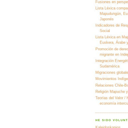
Fusiones en perspec
Lista Léxica compa
Mapudungún, Eus
Japonés
Indicadores de Res
Social
Lista Léxica en Ma
Euskera, Árabe y
Promoción de derec
migrante en Ind
Integración Energét
Sudamérica
Migraciones global
Movimientos Indíg
Relaciones Chile-Bo
Religión Mapuche y
Teorías del Valor /
economía intercul
HE SIDO VOLUNT
Kaleidoskopios