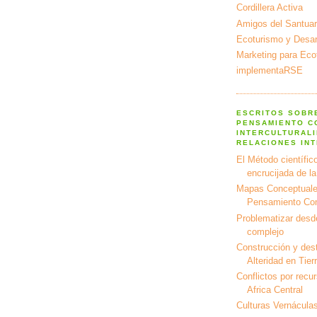
Cordillera Activa
Amigos del Santuar
Ecoturismo y Desarr
Marketing para Eco
implementaRSE
ESCRITOS SOBR
PENSAMIENTO C
INTERCULTURALI
RELACIONES IN
El Método científico
encrucijada de l
Mapas Conceptuale
Pensamiento Co
Problematizar desd
complejo
Construcción y dest
Alteridad en Tier
Conflictos por recu
Africa Central
Culturas Vernáculas