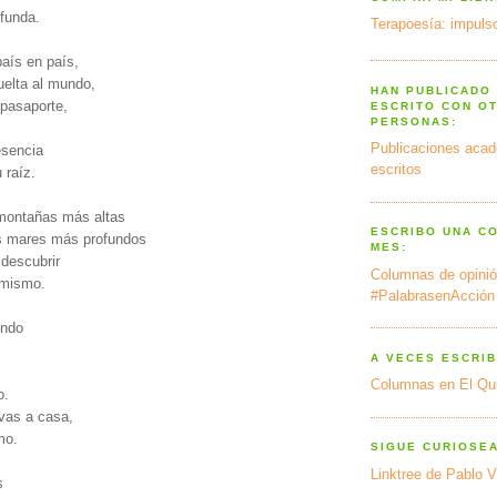
funda.
Terapoesía: impulso
país en país,
uelta al mundo,
HAN PUBLICADO
 pasaporte,
ESCRITO CON O
PERSONAS:
Publicaciones acad
esencia
escritos
 raíz.
 montañas más altas
ESCRIBO UNA C
s mares más profundos
MES:
 descubrir
Columnas de opinió
 mismo.
#PalabrasenAcción
undo
A VECES ESCRIB
Columnas en El Qu
o.
vas a casa,
mo.
SIGUE CURIOSE
Linktree de Pablo V
s