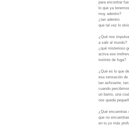
para encontrar fue
lo que ya tenemo
muy adentro?
¿tan adentro
que tal vez lo ol
¿Qué nos impulsa
a salir al mundo?
¿qué misterioso 
activa ese irrefren
instinto de fuga?
¿Qué es lo que de
esa sensación de
tan asfixiante, ta
cuando percibimo
un barrio, una ciu
nos queda pequeñ
¿Qué encuentras 
que no encuentra
en tu yo más prof