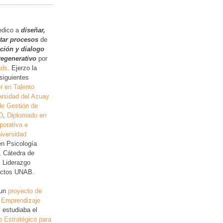
.
edico a
diseñar,
itar procesos
de
ución y dialogo
regenerativo
por
nds
. Ejerzo la
siguientes
r en Talento
rsidad del Azuay
de Gestión de
D
,
Diplomado en
porativa e
iversidad
en Psicología
, Cátedra de
, Liderazgo
lictos UNAB.
 un
proyecto de
 Emprendizaje
 estudiaba el
o Estratégico para