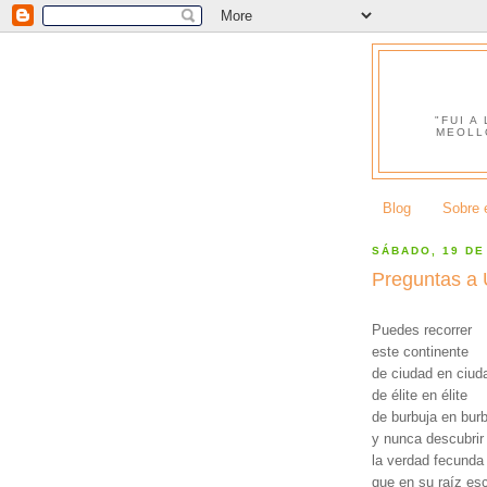
"FUI A
MEOLL
Blog
Sobre e
SÁBADO, 19 DE
Preguntas a 
Puedes recorrer
este continente
de ciudad en ciud
de élite en élite
de burbuja en bur
y nunca descubrir
la verdad fecunda
que en su raíz es