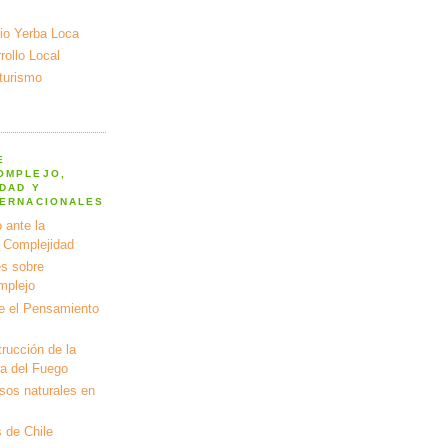
io Yerba Loca
ollo Local
turismo
E
OMPLEJO,
DAD Y
TERNACIONALES
 ante la
a Complejidad
s sobre
mplejo
e el Pensamiento
rucción de la
ra del Fuego
rsos naturales en
 de Chile