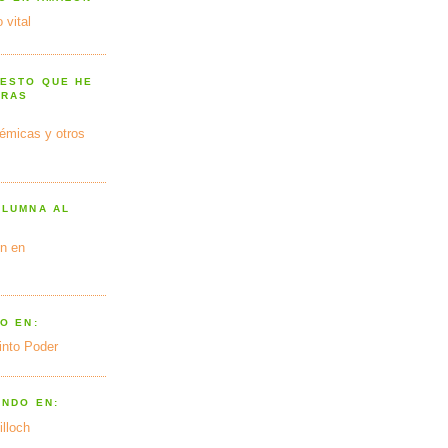
 vital
 ESTO QUE HE
TRAS
émicas y otros
OLUMNA AL
n en
O EN:
into Poder
ANDO EN:
illoch