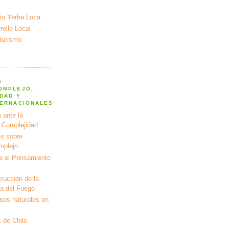
io Yerba Loca
ollo Local
turismo
E
OMPLEJO,
DAD Y
TERNACIONALES
 ante la
a Complejidad
s sobre
mplejo
e el Pensamiento
rucción de la
ra del Fuego
rsos naturales en
 de Chile