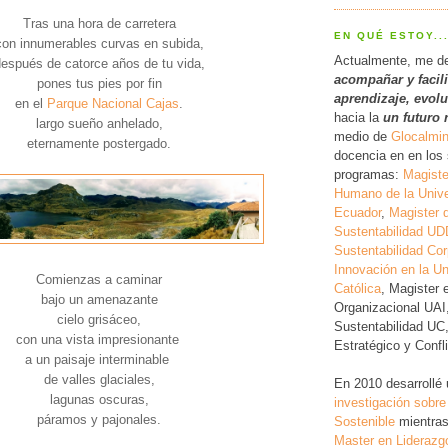
Tras una hora de carretera
EN QUÉ ESTOY..
con innumerables curvas en subida,
Actualmente, me d
espués de catorce años de tu vida,
acompañar y facil
pones tus pies por fin
a
prendizaje, evol
en el
Parque Nacional Cajas
.
hacia la
un futuro 
largo sueño anhelado,
medio de
Glocalmi
eternamente postergado.
docencia en en los 
programas:
Magiste
Humano de la Unive
Ecuador
,
Magister 
Sustentabilidad UD
Sustentabilidad Cor
Innovación en la Un
Comienzas a caminar
Católica
, Magister 
bajo un amenazante
Organizacional UAI
cielo grisáceo,
Sustentabilidad UC
con una vista impresionante
Estratégico y Conf
a un paisaje interminable
de valles glaciales,
En 2010 desarrollé
lagunas oscuras,
investigación
sobre
páramos y pajonales.
Sostenible
mientras
Master en Liderazg