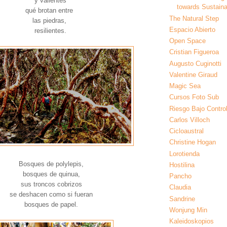
y valientes
towards Sustainab
qué brotan entre
The Natural Step
las piedras,
Espacio Abierto
resilientes.
Open Space
Cristian Figueroa
Augusto Cuginotti
Valentine Giraud
Magic Sea
Cursos Foto Sub
Riesgo Bajo Contro
Carlos Villoch
Cicloaustral
Christine Hogan
Lorotienda
Bosques de polylepis,
Hostilina
bosques de quinua,
Pancho
sus troncos cobrizos
Claudia
se deshacen como si fueran
Sandrine
bosques de papel.
Wonjung Min
Kaleidoskopios