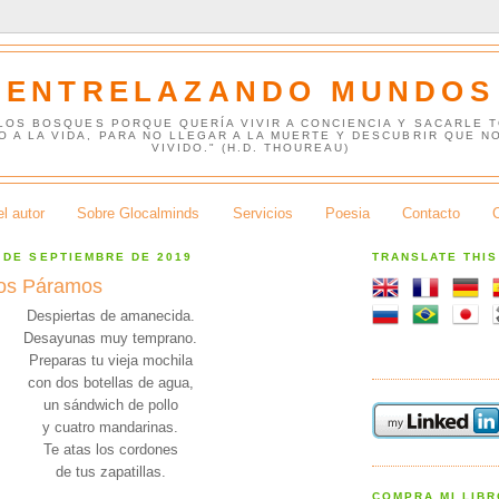
ENTRELAZANDO MUNDOS
 LOS BOSQUES PORQUE QUERÍA VIVIR A CONCIENCIA Y SACARLE 
O A LA VIDA, PARA NO LLEGAR A LA MUERTE Y DESCUBRIR QUE N
VIVIDO." (H.D. THOUREAU)
l autor
Sobre Glocalminds
Servicios
Poesia
Contacto
 DE SEPTIEMBRE DE 2019
TRANSLATE THI
los Páramos
Despiertas de amanecida.
Desayunas muy temprano.
Preparas tu vieja mochila
con dos botellas de agua,
un sándwich de pollo
y cuatro mandarinas.
Te atas los cordones
de tus zapatillas.
COMPRA MI LIB