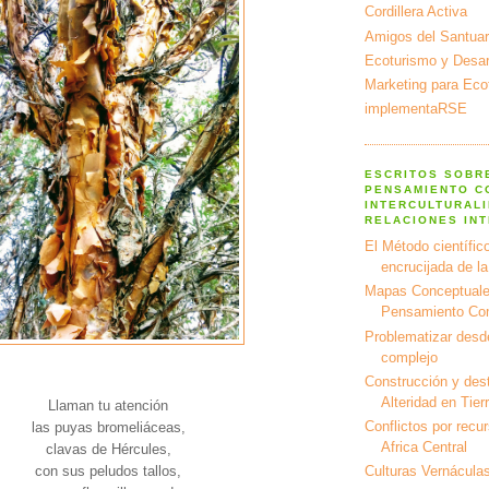
Cordillera Activa
Amigos del Santuar
Ecoturismo y Desarr
Marketing para Eco
implementaRSE
ESCRITOS SOBR
PENSAMIENTO C
INTERCULTURALI
RELACIONES IN
El Método científico
encrucijada de l
Mapas Conceptuale
Pensamiento Co
Problematizar desd
complejo
Construcción y dest
Alteridad en Tier
Llaman tu atención
Conflictos por recu
las puyas bromeliáceas,
Africa Central
clavas de Hércules,
con sus peludos tallos,
Culturas Vernáculas