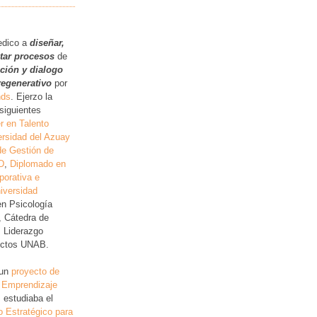
.
edico a
diseñar,
itar procesos
de
ución y dialogo
regenerativo
por
nds
. Ejerzo la
siguientes
r en Talento
rsidad del Azuay
de Gestión de
D
,
Diplomado en
porativa e
iversidad
en Psicología
, Cátedra de
, Liderazgo
lictos UNAB.
 un
proyecto de
 Emprendizaje
 estudiaba el
o Estratégico para