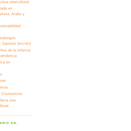
tiva intercultural
rada en
kera, Árabe y
ponsabilidad
pudungún,
 Japonés (escrito)
hos de la infancia
ependencia
ica en
es
enas
livia
 Cristianismo
 Hacia una
tural
ARIO EN: