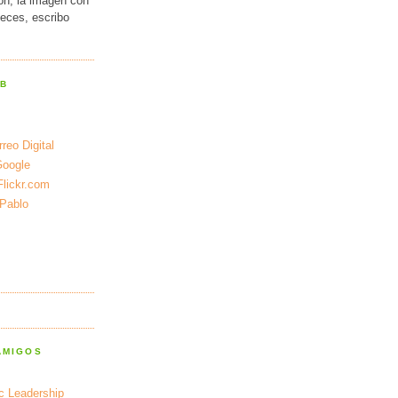
ión, la imagen con
veces, escribo
EB
reo Digital
Google
Flickr.com
 Pablo
AMIGOS
ic Leadership