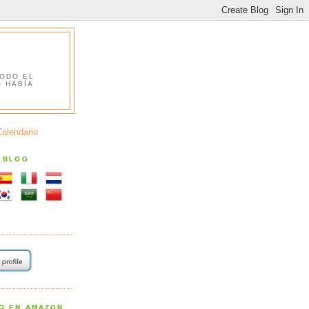
TODO EL
O HABÍA
Calendario
S BLOG
RO EN AMAZON