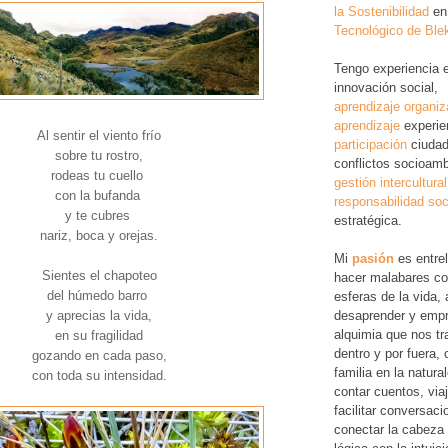
la Sostenibilidad
en
Tecnológico de Ble
Tengo experiencia 
innovación social,
aprendizaje organiz
aprendizaje
experie
Al sentir el viento frío
participación
ciudad
sobre tu rostro,
conflictos socioamb
rodeas tu cuello
gestión intercultural
con la bufanda
responsabilidad soc
y te cubres
estratégica.
nariz, boca y orejas.
Mi
pasión
es entre
Sientes el chapoteo
hacer malabares co
del húmedo barro
esferas de la vida, 
desaprender y empr
y aprecias la vida,
alquimia que nos tr
en su fragilidad
dentro y por fuera,
gozando en cada paso,
familia en la natura
con toda su intensidad.
contar cuentos, via
facilitar conversac
conectar la cabeza 