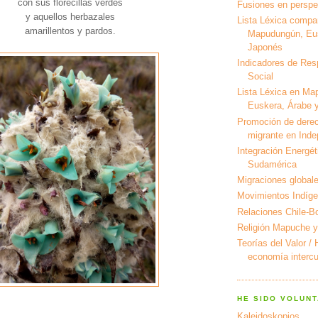
con sus florecillas verdes
Fusiones en perspec
y aquellos herbazales
Lista Léxica compa
amarillentos y pardos.
Mapudungún, Eus
Japonés
Indicadores de Res
Social
Lista Léxica en Ma
Euskera, Árabe y
Promoción de derec
migrante en Ind
Integración Energét
Sudamérica
Migraciones global
Movimientos Indíg
Relaciones Chile-Bo
Religión Mapuche y
Teorías del Valor /
economía intercul
HE SIDO VOLUNT
Kaleidoskopios