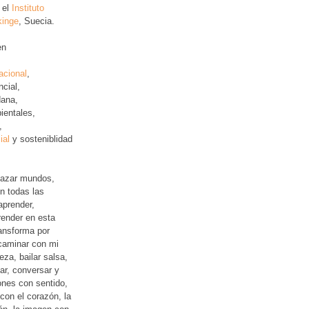
 el
Instituto
kinge
, Suecia.
en
acional
,
ncial
,
ana,
ientales,
,
ial
y sosteniblidad
lazar mundos,
n todas las
aprender,
ender en esta
ansforma por
 caminar con mi
leza, bailar salsa,
jar, conversar y
iones con sentido,
con el corazón, la