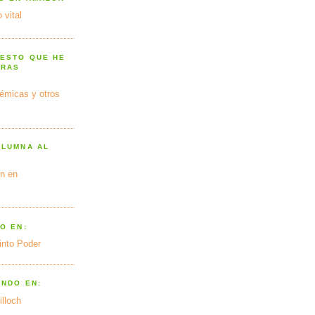
 vital
 ESTO QUE HE
TRAS
émicas y otros
OLUMNA AL
n en
O EN:
into Poder
ANDO EN:
illoch