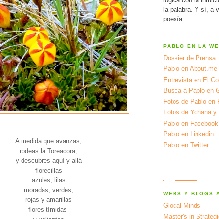
lógica con la intuic
la palabra. Y sí, a 
poesía.
PABLO EN LA W
Dossier de Prensa
Pablo en About.me
Entrevista en El Cor
Busca a Pablo en 
Fotos de Pablo en 
Fotos de Yohana y
Pablo en Facebook
Pablo en Linkedin
A medida que avanzas,
Pablo en Twitter
rodeas la Toreadora,
y descubres aquí y allá
florecillas
azules, lilas
moradas, verdes,
WEBS Y BLOGS 
rojas y amarillas
Glocal Minds
flores tímidas
Master's in Strateg