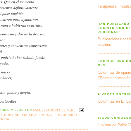
es: Que en el momento
Terapoesía: impulso
etemos definitivamente,
el paso también.
 ocurren para ayudarnos
HAN PUBLICADO
 nunca hubieran ocurrido.
ESCRITO CON O
PERSONAS:
entos surgidos de la decisión
Publicaciones acad
avor
escritos
entes y encuentros imprevistos
al
 podría haber soñado jamás
ESCRIBO UNA C
ayuda.
MES:
 hacer
Columnas de opinió
s hacer,
#PalabrasenAcción
nio, poder y magia.
A VECES ESCRIB
on Goethe
Columnas en El Qu
PABLO VILLOCH
EN
4/23/2018 07:56:00 A. M.
OF HOSTING
,
AUDACIA
,
CORAJE
,
EMPRENDIZAJE
,
SIGUE CURIOSE
ENCIA
Linktree de Pablo V