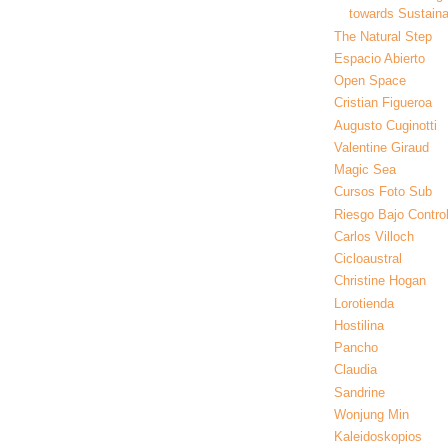
towards Sustainab
The Natural Step
Espacio Abierto
Open Space
Cristian Figueroa
Augusto Cuginotti
Valentine Giraud
Magic Sea
Cursos Foto Sub
Riesgo Bajo Contro
Carlos Villoch
Cicloaustral
Christine Hogan
Lorotienda
Hostilina
Pancho
Claudia
Sandrine
Wonjung Min
Kaleidoskopios