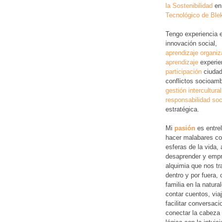
la Sostenibilidad
en
Tecnológico de Ble
Tengo experiencia 
innovación social,
aprendizaje organiz
aprendizaje
experie
participación
ciudad
conflictos socioamb
gestión intercultural
responsabilidad soc
estratégica.
Mi
pasión
es entre
hacer malabares co
esferas de la vida, 
desaprender y empr
alquimia que nos tr
dentro y por fuera,
familia en la natura
contar cuentos, via
facilitar conversac
conectar la cabeza 