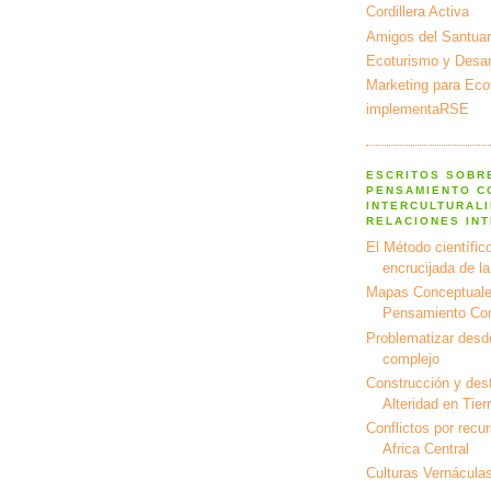
Cordillera Activa
Amigos del Santuar
Ecoturismo y Desarr
Marketing para Eco
implementaRSE
ESCRITOS SOBR
PENSAMIENTO C
INTERCULTURALI
RELACIONES IN
El Método científico
encrucijada de l
Mapas Conceptuale
Pensamiento Co
Problematizar desd
complejo
Construcción y dest
Alteridad en Tier
Conflictos por recu
Africa Central
Culturas Vernáculas