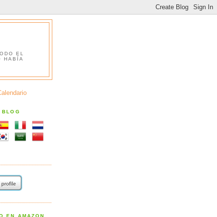
TODO EL
O HABÍA
Calendario
S BLOG
RO EN AMAZON