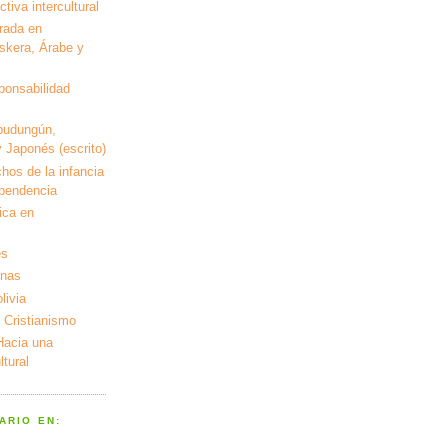
tiva intercultural
rada en
kera, Árabe y
ponsabilidad
pudungún,
 Japonés (escrito)
hos de la infancia
ependencia
ica en
es
enas
livia
 Cristianismo
 Hacia una
tural
ARIO EN: