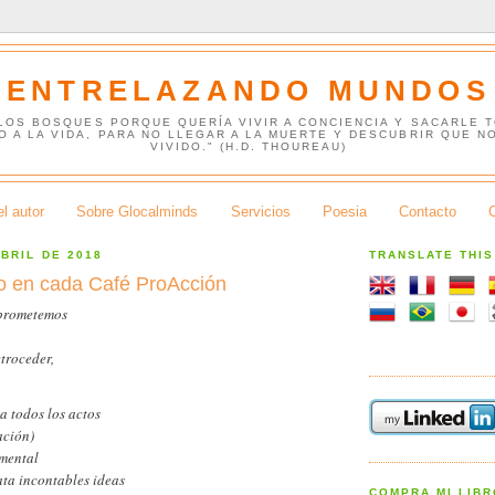
ENTRELAZANDO MUNDOS
 LOS BOSQUES PORQUE QUERÍA VIVIR A CONCIENCIA Y SACARLE 
O A LA VIDA, PARA NO LLEGAR A LA MUERTE Y DESCUBRIR QUE N
VIVIDO." (H.D. THOUREAU)
l autor
Sobre Glocalminds
Servicios
Poesia
Contacto
ABRIL DE 2018
TRANSLATE THI
do en cada Café ProAcción
prometemos
etroceder,
a todos los actos
ación)
mental
ta incontables ideas
COMPRA MI LIB