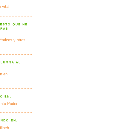
 vital
 ESTO QUE HE
TRAS
émicas y otros
OLUMNA AL
n en
O EN:
into Poder
ANDO EN:
illoch