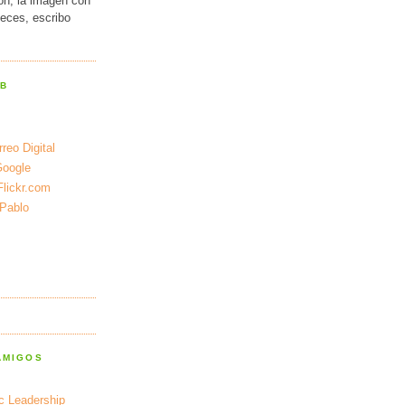
ión, la imagen con
veces, escribo
EB
reo Digital
Google
Flickr.com
 Pablo
AMIGOS
ic Leadership