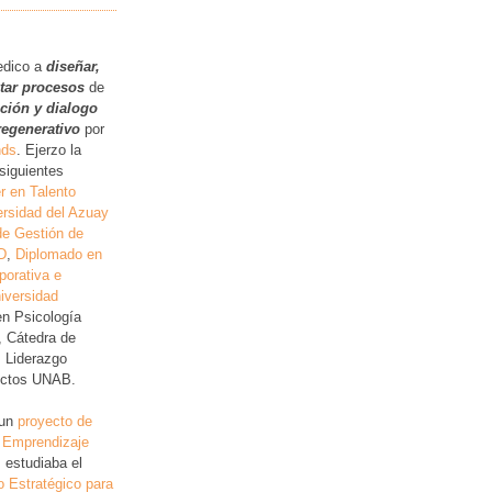
.
edico a
diseñar,
itar procesos
de
ución y dialogo
regenerativo
por
nds
. Ejerzo la
siguientes
r en Talento
rsidad del Azuay
de Gestión de
D
,
Diplomado en
porativa e
iversidad
en Psicología
, Cátedra de
, Liderazgo
lictos UNAB.
 un
proyecto de
 Emprendizaje
 estudiaba el
o Estratégico para