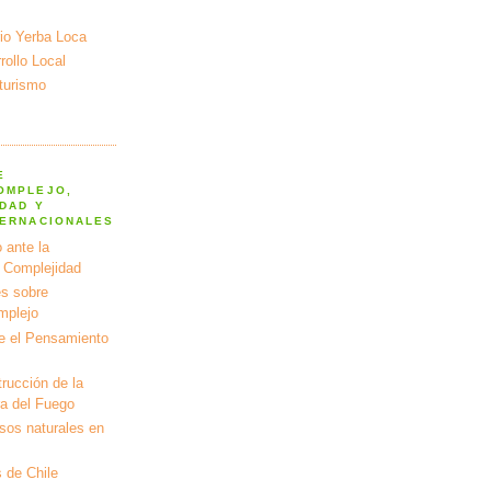
io Yerba Loca
ollo Local
turismo
E
OMPLEJO,
DAD Y
TERNACIONALES
 ante la
a Complejidad
s sobre
mplejo
e el Pensamiento
rucción de la
ra del Fuego
rsos naturales en
 de Chile