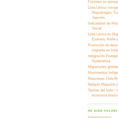
Fusiones en perspec
Lista Léxica compa
Mapudungún, Eus
Japonés
Indicadores de Res
Social
Lista Léxica en Ma
Euskera, Árabe y
Promoción de derec
migrante en Ind
Integración Energét
Sudamérica
Migraciones global
Movimientos Indíg
Relaciones Chile-Bo
Religión Mapuche y
Teorías del Valor /
economía intercul
HE SIDO VOLUNT
Kaleidoskopios