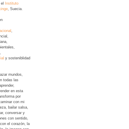
 el
Instituto
kinge
, Suecia.
en
acional
,
ncial
,
ana,
ientales,
,
ial
y sosteniblidad
lazar mundos,
n todas las
aprender,
ender en esta
ansforma por
 caminar con mi
leza, bailar salsa,
jar, conversar y
iones con sentido,
con el corazón, la