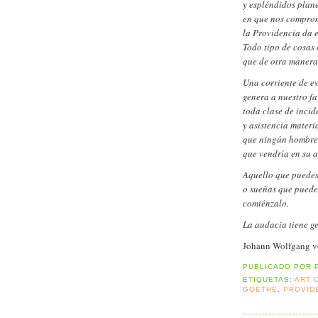
y espléndidos plan
en que nos comprom
la Providencia da 
Todo tipo de cosas
que de otra manera
Una corriente de ev
genera a nuestro f
toda clase de incid
y asistencia materi
que ningún hombre
que vendría en su 
Aquello que puedes
o sueñas que puede
comiénzalo.
La audacia tiene ge
Johann Wolfgang v
PUBLICADO POR
ETIQUETAS:
ART 
GOETHE
,
PROVID