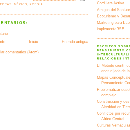
Cordillera Activa
ÁFORAS
,
MÉXICO
,
POESÍA
Amigos del Santuar
Ecoturismo y Desarr
Marketing para Eco
MENTARIOS:
implementaRSE
tario
nte
Inicio
Entrada antigua
ESCRITOS SOBR
PENSAMIENTO C
iar comentarios (Atom)
INTERCULTURALI
RELACIONES IN
El Método científico
encrucijada de l
Mapas Conceptuale
Pensamiento Co
Problematizar desd
complejo
Construcción y dest
Alteridad en Tier
Conflictos por recu
Africa Central
Culturas Vernáculas