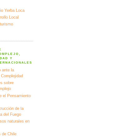
io Yerba Loca
ollo Local
turismo
E
OMPLEJO,
DAD Y
TERNACIONALES
 ante la
a Complejidad
s sobre
mplejo
e el Pensamiento
rucción de la
ra del Fuego
rsos naturales en
 de Chile