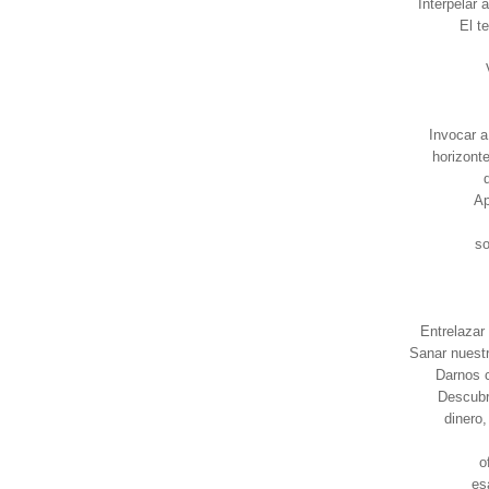
Interpelar 
El t
Invocar a
horizonte
Ap
so
Entrelazar 
Sanar nuestr
Darnos 
Descubr
dinero,
o
es