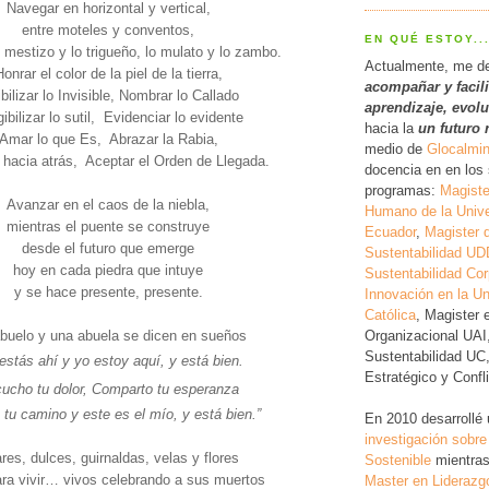
Navegar en horizontal y vertical,
entre moteles y conventos,
EN QUÉ ESTOY..
o mestizo y lo trigueño, lo mulato y lo zambo.
Actualmente, me d
onrar el color de la piel de la tierra,
acompañar y facil
ibilizar lo Invisible, Nombrar lo Callado
a
prendizaje, evol
ibilizar lo sutil, Evidenciar lo evidente
hacia la
un futuro 
Amar lo que Es, Abrazar la Rabia,
medio de
Glocalmi
hacia atrás, Aceptar el Orden de Llegada.
docencia en en los 
programas:
Magiste
Avanzar en el caos de la niebla,
Humano de la Unive
mientras el puente se construye
Ecuador
,
Magister 
desde el futuro que emerge
Sustentabilidad UD
hoy en cada piedra que intuye
Sustentabilidad Cor
y se hace presente, presente.
Innovación en la Un
Católica
, Magister 
Organizacional UAI
buelo y una abuela se dicen en sueños
Sustentabilidad UC
estás ahí y yo estoy aquí, y está bien.
Estratégico y Conf
ucho tu dolor, Comparto tu esperanza
tu camino y este es el mío, y está bien.”
En 2010 desarrollé
investigación
sobre
ares, dulces, guirnaldas, velas y flores
Sostenible
mientras
ara vivir… vivos celebrando a sus muertos
Master en Liderazg