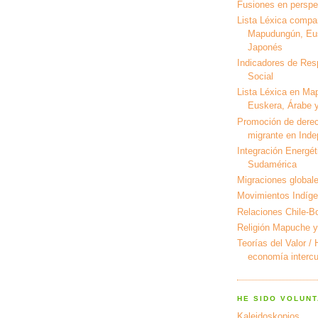
Fusiones en perspec
Lista Léxica compa
Mapudungún, Eus
Japonés
Indicadores de Res
Social
Lista Léxica en Ma
Euskera, Árabe y
Promoción de derec
migrante en Ind
Integración Energét
Sudamérica
Migraciones global
Movimientos Indíg
Relaciones Chile-Bo
Religión Mapuche y
Teorías del Valor /
economía intercul
HE SIDO VOLUNT
Kaleidoskopios