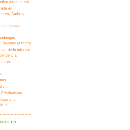
tiva intercultural
rada en
kera, Árabe y
ponsabilidad
pudungún,
 Japonés (escrito)
hos de la infancia
ependencia
ica en
es
enas
livia
 Cristianismo
 Hacia una
tural
ARIO EN: