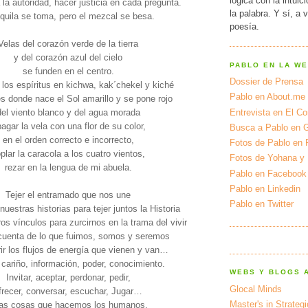
lógica con la intuic
a la autoridad, hacer justicia en cada pregunta.
la palabra. Y sí, a 
equila se toma, pero el mezcal se besa.
poesía.
Velas del corazón verde de la tierra
y del corazón azul del cielo
PABLO EN LA W
se funden en el centro.
Dossier de Prensa
 los espíritus en kichwa, kak´chekel y kiché
Pablo en About.me
s donde nace el Sol amarillo y se pone rojo
del viento blanco y del agua morada
Entrevista en El Cor
agar la vela con una flor de su color,
Busca a Pablo en 
en el orden correcto e incorrecto,
Fotos de Pablo en 
plar la caracola a los cuatro vientos,
Fotos de Yohana y
rezar en la lengua de mi abuela.
Pablo en Facebook
Pablo en Linkedin
Tejer el entramado que nos une
Pablo en Twitter
nuestras historias para tejer juntos la Historia
os vínculos para zurcirnos en la trama del vivir
cuenta de lo que fuimos, somos y seremos
ir los flujos de energía que vienen y van…
 cariño, información, poder, conocimiento.
WEBS Y BLOGS 
Invitar, aceptar, perdonar, pedir,
Glocal Minds
frecer, conversar, escuchar, Jugar…
Master's in Strateg
as cosas que hacemos los humanos.