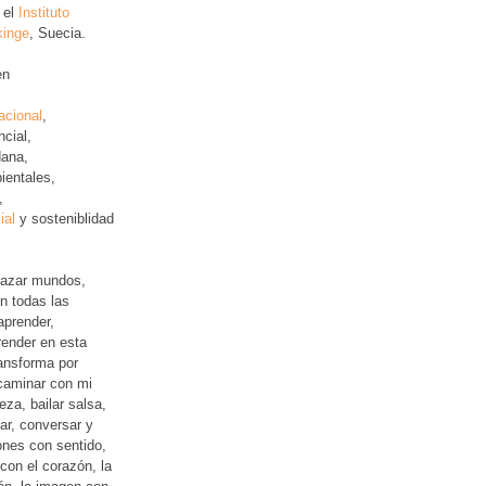
 el
Instituto
kinge
, Suecia.
en
acional
,
ncial
,
ana,
ientales,
,
ial
y sosteniblidad
lazar mundos,
n todas las
aprender,
ender en esta
ansforma por
 caminar con mi
leza, bailar salsa,
jar, conversar y
iones con sentido,
con el corazón, la