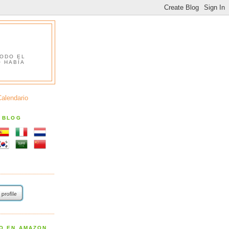
TODO EL
O HABÍA
Calendario
S BLOG
RO EN AMAZON