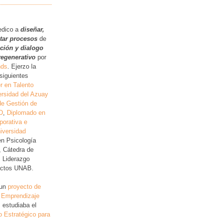
.
edico a
diseñar,
itar procesos
de
ución y dialogo
regenerativo
por
nds
. Ejerzo la
siguientes
r en Talento
rsidad del Azuay
de Gestión de
D
,
Diplomado en
porativa e
iversidad
en Psicología
, Cátedra de
, Liderazgo
lictos UNAB.
 un
proyecto de
 Emprendizaje
 estudiaba el
o Estratégico para