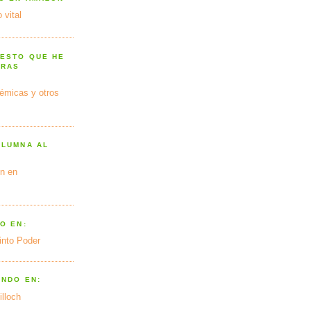
 vital
 ESTO QUE HE
TRAS
émicas y otros
OLUMNA AL
n en
O EN:
into Poder
ANDO EN:
illoch