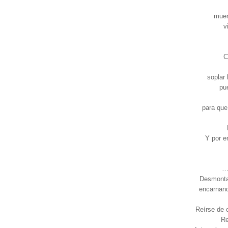
muer
v
C
soplar 
pu
para que
Y por e
… 
Desmontar
encarnand
Reírse de c
Re