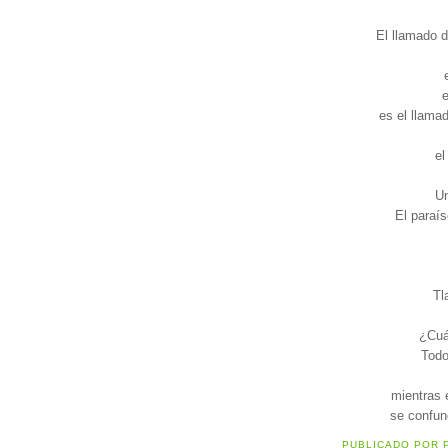
El llamado d
e
es el llama
el
U
El paraí
Tla
¿Cuá
Todo
mientras 
se confun
PUBLICADO POR