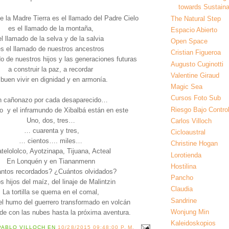
towards Sustainab
e la Madre Tierra es el llamado del Padre Cielo
The Natural Step
es el llamado de la montaña,
Espacio Abierto
el llamado de la selva y de la salvia
Open Space
s el llamado de nuestros ancestros
Cristian Figueroa
do de nuestros hijos y las generaciones futuras
Augusto Cuginotti
a construir la paz, a recordar
Valentine Giraud
 buen vivir en dignidad y en armonía.
Magic Sea
Cursos Foto Sub
n cañonazo por cada desaparecido…
Riesgo Bajo Contro
so y el inframundo de Xibalbá están en este
Uno, dos, tres…
Carlos Villoch
… cuarenta y tres,
Cicloaustral
… cientos…. miles…
Christine Hogan
telololco, Ayotzinapa, Tijuana, Acteal
Lorotienda
En Lonquén y en Tiananmenn
Hostilina
ntos recordados? ¿Cuántos olvidados?
Pancho
s hijos del maíz, del linaje de Malintzin
Claudia
La tortilla se quema en el comal,
Sandrine
el humo del guerrero transformado en volcán
Wonjung Min
de con las nubes hasta la próxima aventura.
Kaleidoskopios
PABLO VILLOCH
EN
10/28/2015 09:48:00 P. M.