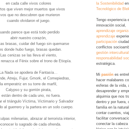
la Sostenibilidad
en
en cada calle vivos colores
Tecnológico de Ble
tos que viven mejor muertos que vivos
ivos que no descubren que murieron
Tengo experiencia 
cuando olvidaron el juego.
innovación social,
aprendizaje organiz
uando parece que está todo perdido
aprendizaje
experie
abrir nuestro corazón,
participación
ciudad
las brasas, cuidar del fuego sin quemarse
conflictos socioamb
es donde hubo fuego, brasas quedan.
gestión intercultural
Las cenizas se las lleva el viento,
responsabilidad soc
 renazca el Fénix sobre el trono de Etiopía.
estratégica.
La Nada se apodera de Fantasía…
Mi
pasión
es entre
nde, Atreju, Fujur, Gmork, el Comepiedras,
hacer malabares co
la emperatriz en su torre de marfil,
esferas de la vida, 
Calypso y su gorrión pirata,
desaprender y empr
están dentro de cada uno, no fuera.
alquimia que nos tr
 el triángulo Víctima, Victimario y Salvador
dentro y por fuera,
o al guerrero y la partera en un solo cuerpo.
familia en la natura
contar cuentos, via
facilitar conversac
ulpas milenarias, abrazar al terrorista interior,
conectar la cabeza 
conocer lo sagrado de cada ofrenda.