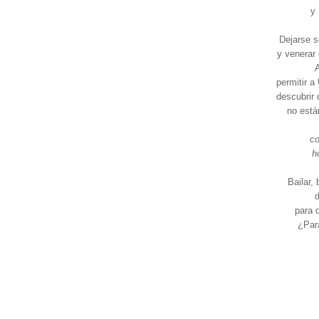
y 
Dejarse s
y venerar 
permitir a 
descubrir 
no está
co
h
Bailar,
d
para 
¿Para