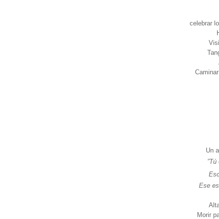
celebrar l
H
Vis
Tang
Caminar 
Un a
”Tú 
Esc
Ese es 
Alt
Morir p