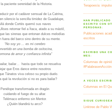
la paciente serenidad de la Historia.
Terapoesía: impulso
educir por el cadáver sensual de La Catrina,
en silencio la sencilla timidez de Guadalupe,
HAN PUBLICADO
Allá donde Cortés quemó sus naves
ESCRITO CON O
PERSONAS:
Ulises retornar fiel a Ítaca, atado a su mástil,
Publicaciones acad
que las sirenas que entonan dulces melodías
escritos
n fuera del barco sino dentro de su mente.
“No soy yo … es mi cerebro
nvertido en una bomba de oxitocina,
ESCRIBO UNA C
ormona de amor y confianza infinita”
MES:
Columnas de opinió
 bailar, bailar… hasta que todo se resuelva
#PalabrasenAcción
ejar que Eros dance entre nosotros
que Tánatos viva celoso su propio duelo.
 qué la revolución si no es para bailar?
A VECES ESCRIB
Columnas en El Qu
Penélope transformada en dragón
cuidando el fuego de su altar.
Telémaco enfermo sin Mentor.
SIGUE CURIOSE
¿Quién blandirá tu arco?
Linktree de Pablo V