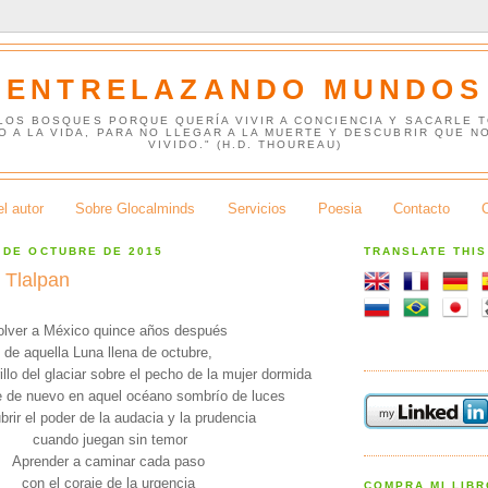
ENTRELAZANDO MUNDOS
 LOS BOSQUES PORQUE QUERÍA VIVIR A CONCIENCIA Y SACARLE 
O A LA VIDA, PARA NO LLEGAR A LA MUERTE Y DESCUBRIR QUE N
VIVIDO." (H.D. THOUREAU)
l autor
Sobre Glocalminds
Servicios
Poesia
Contacto
 DE OCTUBRE DE 2015
TRANSLATE THI
 Tlalpan
olver a México quince años después
de aquella Luna llena de octubre,
rillo del glaciar sobre el pecho de la mujer dormida
 de nuevo en aquel océano sombrío de luces
rir el poder de la audacia y la prudencia
cuando juegan sin temor
Aprender a caminar cada paso
con el coraje de la urgencia
COMPRA MI LIB