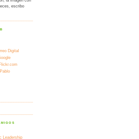
ión, la imagen con
veces, escribo
EB
reo Digital
Google
Flickr.com
 Pablo
AMIGOS
ic Leadership