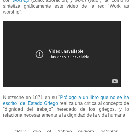
con
worship
(culto, adoración) y
worth
(valor), tal como lo
sintetiza gráficamente este video de la red "Work as
worship".
Nietzsche en 1871 en su "
Prólogo a un libro que no se ha
escrito" del Estado Griego
realiza una crítica al concepto de
"dignidad del trabajo" heredado de los griegos, y lo
relaciona necesariamente a la dignidad de la vida humana
"Para que el trabajo pudiera ostentar