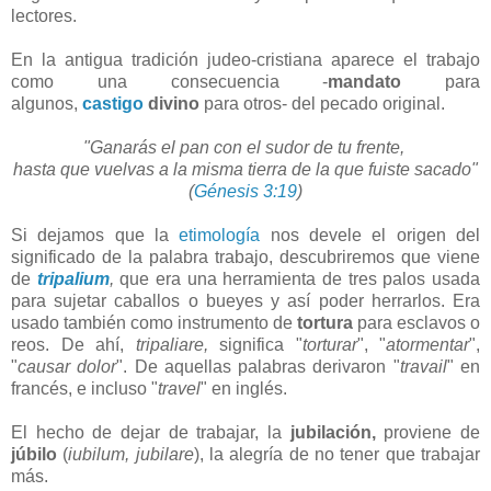
lectores.
En la antigua tradición judeo-cristiana aparece el trabajo
como una consecuencia -
mandato
para
algunos,
castigo
divino
para otros- del pecado original.
"Ganarás el pan con el sudor de tu frente,
hasta que vuelvas a la misma tierra de la que fuiste sacado"
(
Génesis 3:19
)
Si dejamos que la
etimología
nos devele el origen del
significado de la palabra trabajo, descubriremos que viene
de
tripalium
,
que era una herramienta de tres palos usada
para sujetar caballos o bueyes y así poder herrarlos. Era
usado también como instrumento de
tortura
para esclavos o
reos. De ahí,
tripaliare,
significa "
torturar
", "
atormentar
",
"
causar dolor
". De aquellas palabras derivaron "
travail
" en
francés, e incluso "
travel
" en inglés.
El hecho de dejar de trabajar, la
jubilación,
proviene de
júbilo
(
iubilum, jubilare
), la alegría de no tener que trabajar
más.