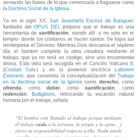
sentando las bases de lo que comenzaría a fraguarse como
la
Doctrina Social de la Iglesia.
Ya en el siglo XX,
San Josemaría Escrivá de Balaguer
,
fundador del
OPUS DEI
, propone que el trabajo es una
herramienta de
santificación
, siendo allí -y no solo en el
templo- donde los cristianos se hacen santos. Se logra así
reinterpretar el Génesis: Mientras Dios descansa el séptimo
día, el hombre completa la obra creadora mediante el
trabajo, que ya no será un castigo, sino una encomienda
divina. Esta idea será recogida en el Concilio Vaticano II.
(
Cristian Salv.
) y en la posterior encíclica
Laborem
Exercens
,
que consolida la conceptualización del
Trabajo
en la doctrina social de la Iglesia
como
derecho
, como
ofrenda
, como
deber
, como
santificación
, como
redención
.
Buttiglione
, reforzando la vocación natural
humana por el trabajo, señala:
“El hombre está llamado al trabajo porque mediante
el trabajo
cuida
a la persona, la propia y la ajena , y
ejerce su responsabilidad respecto a ella. Nadie puede
cumplir su vocación propiamente humana sino