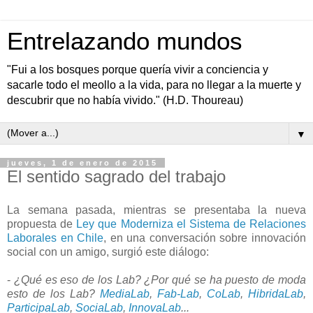
Entrelazando mundos
"Fui a los bosques porque quería vivir a conciencia y
sacarle todo el meollo a la vida, para no llegar a la muerte y
descubrir que no había vivido." (H.D. Thoureau)
▼
jueves, 1 de enero de 2015
El sentido sagrado del trabajo
La semana pasada, mientras se presentaba la nueva
propuesta de
Ley que Moderniza el Sistema de Relaciones
Laborales en Chile
, en una conversación sobre innovación
social con un amigo, surgió este diálogo:
-
¿Qué es eso de los Lab? ¿Por qué se ha puesto de moda
esto de los Lab?
MediaLab
,
Fab-Lab
,
CoLab
,
HibridaLab
,
ParticipaLab
,
SociaLab
,
InnovaLab
...