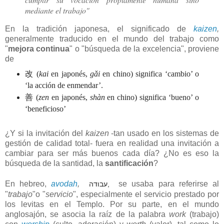
mediante el trabajo"
En la tradición japonesa, el significado de
kaizen
,
generalmente traducido en el mundo del trabajo como
"
mejora continua
" o "búsqueda de la excelencia", proviene
de
改 (
kai
en japonés,
gǎi
en chino) significa ‘cambio’ o
‘la acción de enmendar’.
善 (
zen
en japonés,
shàn
en chino) significa ‘bueno’ o
‘beneficioso’
¿Y si la invitación del
kaizen
-tan usado en los sistemas de
gestión de calidad total- fuera en realidad una invitación a
cambiar para ser más buenos cada día? ¿No es eso la
búsqueda de la santidad, la
santificación
?
En hebreo,
avodah
,
se usaba para referirse al
עבודה,
"
trabajo
"o "
servicio
", especialmente el servicio prestado por
los levitas en el Templo.
Por su parte, en el mundo
anglosajón, se asocia la raíz de la palabra
work
(trabajo)