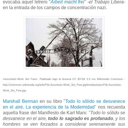
evocaba aquel letrero "
Arbeit macht frei
" -
el Trabajo Libera
-
en la entrada de los campos de concentración nazi.
«Auschwitz-Work Set Free». Publicado bajo la licencia CC BY-SA 3.0 vía Wikimedia Commons -
http://commons.wikimedia.org/wiki/File:Auschwitz-Work_Set_Free.jpg#mediaviewer/File:Auschwitz-
Work_Set_Free.jpg.
Marshall Berman
en su libro "
Todo lo sólido se desvanece
en el aire. La experiencia de la Modernidad"
nos recuerda
aquella frase del Manifiesto de Karl Marx:
"Todo lo sólido se
desvanece en el aire,
todo lo sagrado es profanado
, y los
hombres se ven forzados a considerar serenamente sus