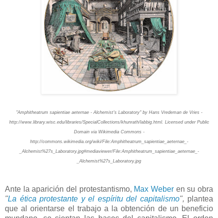
"Amphitheatrum sapientiae aeternae - Alchemist's Laboratory" by Hans Vredeman de Vries -
http://www.library.wisc.edu/libraries/SpecialCollections/khunrath/labbig.html. Licensed under Public
Domain via Wikimedia Commons -
http://commons.wikimedia.org/wiki/File:Amphitheatrum_sapientiae_aeternae_-
_Alchemist%27s_Laboratory.jpg#mediaviewer/File:Amphitheatrum_sapientiae_aeternae_-
_Alchemist%27s_Laboratory.jpg
Ante la aparición del protestantismo,
Max Weber
en su obra
"
La ética protestante y el espíritu del capitalismo
",
plantea
que al orientarse el trabajo a la obtención de un beneficio