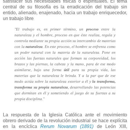
satisfacer sus necesidades físicas o espirituales. El tema
central de su filosofía es la erradicación del trabajo sin
entido, alienado, enajenado, hacia un trabajo enriquecedor,
un trabajo libre
.
"El trabajo es, en primer término, un
proceso
entre la
naturaleza y el hombre, proceso en que éste realiza, regula y
controla mediante su propia acción su intercambio de materias
con la
naturaleza
. En este proceso, el hombre se enfrenta como
un poder natural con la materia de la naturaleza. Pone en
acción las fuerzas naturales que forman su corporeidad, los
brazos y las piernas, la cabeza y la mano, para de ese modo
asimilarse, bajo una forma
útil
para su propia vida, las
materias que la naturaleza le brinda. Y a la par que de ese
modo actúa sobre la naturaleza exterior a él y
la transforma,
transforma su propia naturaleza
, desarrollando las potencias
que dormitan en él y sometiendo el juego de su fuerzas a su
propia disciplina."
La respuesta de la Iglesia Católica ante el movimiento
obrero derivado de la revolución industrial se hace explícita
en la encíclica
Rerum Novarum (1891)
de León XIII,