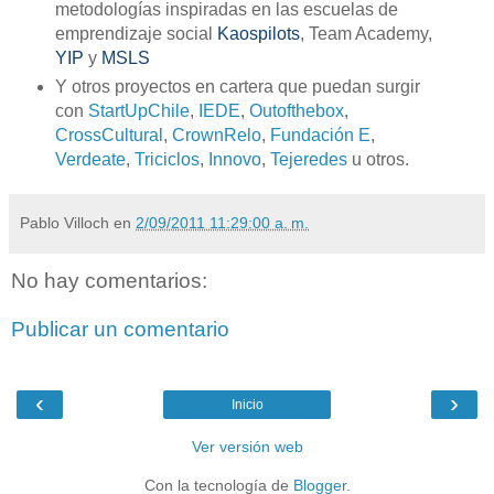
metodologías inspiradas en las escuelas de
emprendizaje social
Kaospilots
, Team Academy,
YIP
y
MSLS
Y otros proyectos en cartera que puedan surgir
con
StartUpChile
,
IEDE
,
Outofthebox
,
CrossCultural
,
CrownRelo
,
Fundación E
,
Verdeate
,
Triciclos
,
Innovo
,
Tejeredes
u otros.
Pablo Villoch
en
2/09/2011 11:29:00 a. m.
No hay comentarios:
Publicar un comentario
‹
›
Inicio
Ver versión web
Con la tecnología de
Blogger
.