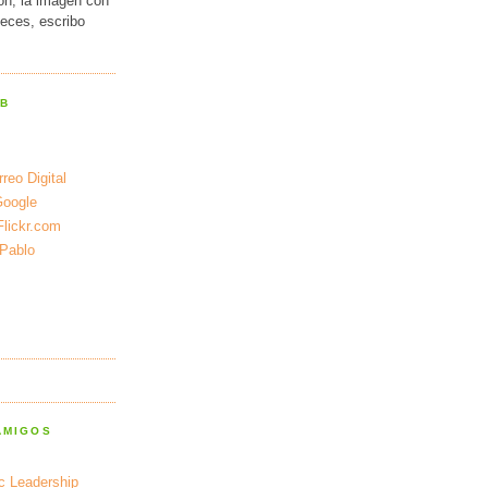
ión, la imagen con
veces, escribo
EB
reo Digital
Google
Flickr.com
 Pablo
AMIGOS
ic Leadership