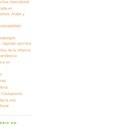
tiva intercultural
rada en
kera, Árabe y
ponsabilidad
pudungún,
 Japonés (escrito)
hos de la infancia
ependencia
ica en
es
enas
livia
 Cristianismo
 Hacia una
tural
ARIO EN: