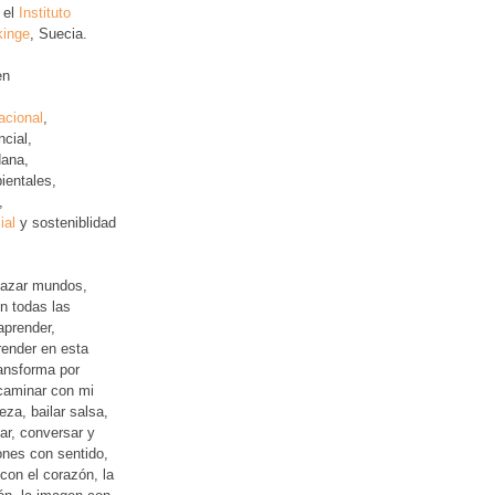
 el
Instituto
kinge
, Suecia.
en
acional
,
ncial
,
ana,
ientales,
,
ial
y sosteniblidad
lazar mundos,
n todas las
aprender,
ender en esta
ansforma por
 caminar con mi
leza, bailar salsa,
jar, conversar y
iones con sentido,
con el corazón, la