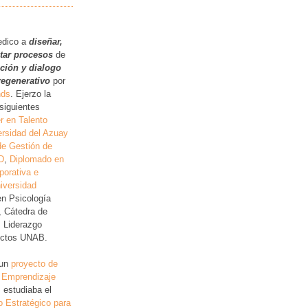
.
edico a
diseñar,
itar procesos
de
ución y dialogo
regenerativo
por
nds
. Ejerzo la
siguientes
r en Talento
rsidad del Azuay
de Gestión de
D
,
Diplomado en
porativa e
iversidad
en Psicología
, Cátedra de
, Liderazgo
lictos UNAB.
 un
proyecto de
 Emprendizaje
 estudiaba el
o Estratégico para