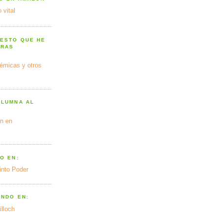
 vital
 ESTO QUE HE
TRAS
émicas y otros
OLUMNA AL
n en
O EN:
into Poder
ANDO EN:
illoch