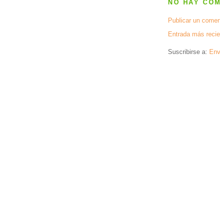
NO HAY CO
Publicar un comen
Entrada más recie
Suscribirse a:
Env