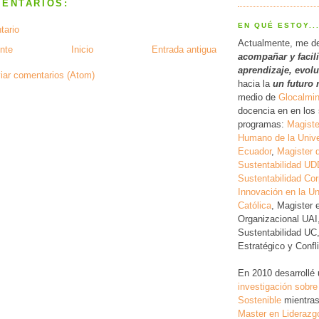
MENTARIOS:
EN QUÉ ESTOY..
tario
Actualmente, me d
nte
Inicio
Entrada antigua
acompañar y facil
a
prendizaje, evol
iar comentarios (Atom)
hacia la
un futuro 
medio de
Glocalmi
docencia en en los 
programas:
Magiste
Humano de la Unive
Ecuador
,
Magister 
Sustentabilidad UD
Sustentabilidad Cor
Innovación en la Un
Católica
, Magister 
Organizacional UAI
Sustentabilidad UC
Estratégico y Conf
En 2010 desarrollé
investigación
sobre
Sostenible
mientras
Master en Liderazg