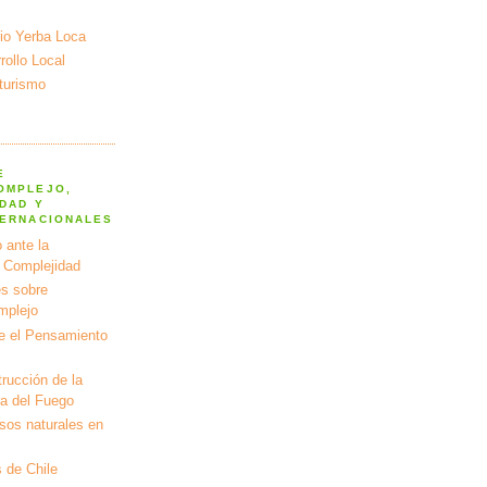
io Yerba Loca
ollo Local
turismo
E
OMPLEJO,
DAD Y
TERNACIONALES
 ante la
a Complejidad
s sobre
mplejo
e el Pensamiento
rucción de la
ra del Fuego
rsos naturales en
 de Chile