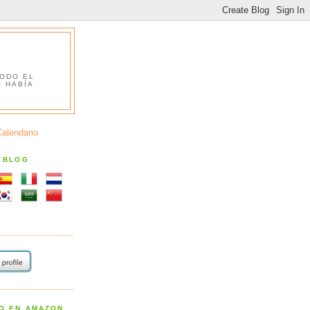
TODO EL
O HABÍA
Calendario
S BLOG
RO EN AMAZON