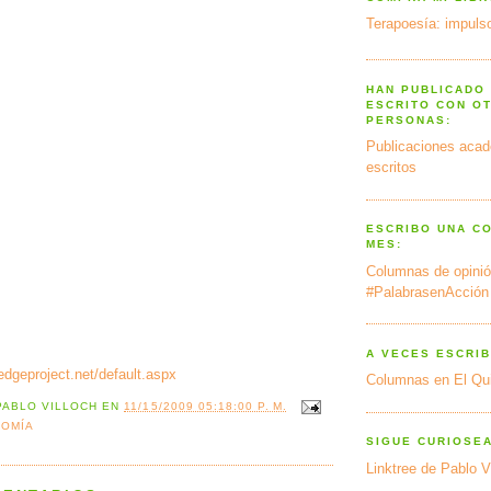
Terapoesía: impulso
HAN PUBLICADO
ESCRITO CON O
PERSONAS:
Publicaciones acad
escritos
ESCRIBO UNA C
MES:
Columnas de opinió
#PalabrasenAcción
A VECES ESCRIB
edgeproject.net/default.aspx
Columnas en El Qu
PABLO VILLOCH
EN
11/15/2009 05:18:00 P. M.
OMÍA
SIGUE CURIOSE
Linktree de Pablo V