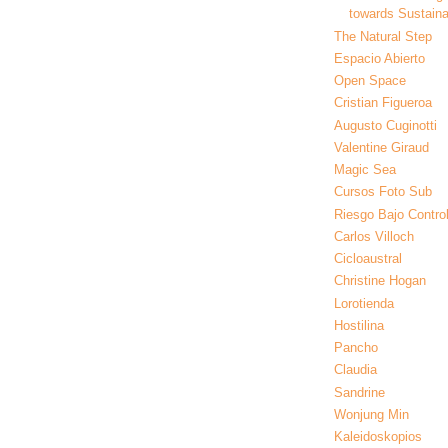
towards Sustainab
The Natural Step
Espacio Abierto
Open Space
Cristian Figueroa
Augusto Cuginotti
Valentine Giraud
Magic Sea
Cursos Foto Sub
Riesgo Bajo Contro
Carlos Villoch
Cicloaustral
Christine Hogan
Lorotienda
Hostilina
Pancho
Claudia
Sandrine
Wonjung Min
Kaleidoskopios