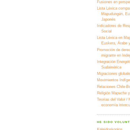
Fusiones en perspec
Lista Léxica compa
Mapudungún, Eus
Japonés
Indicadores de Res
Social
Lista Léxica en Ma
Euskera, Árabe y
Promoción de derec
migrante en Ind
Integración Energét
Sudamérica
Migraciones global
Movimientos Indíg
Relaciones Chile-Bo
Religión Mapuche y
Teorías del Valor /
economía intercul
HE SIDO VOLUNT
Kaleidoskopios