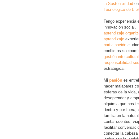
la Sostenibilidad
en
Tecnológico de Ble
Tengo experiencia 
innovación social,
aprendizaje organiz
aprendizaje
experie
participación
ciudad
conflictos socioamb
gestión intercultural
responsabilidad soc
estratégica.
Mi
pasión
es entre
hacer malabares co
esferas de la vida, 
desaprender y empr
alquimia que nos tr
dentro y por fuera,
familia en la natura
contar cuentos, via
facilitar conversac
conectar la cabeza 