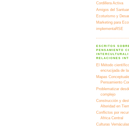
Cordillera Activa
Amigos del Santuar
Ecoturismo y Desarr
Marketing para Eco
implementaRSE
ESCRITOS SOBR
PENSAMIENTO C
INTERCULTURALI
RELACIONES IN
El Método científico
encrucijada de l
Mapas Conceptuale
Pensamiento Co
Problematizar desd
complejo
Construcción y dest
Alteridad en Tier
Conflictos por recu
Africa Central
Culturas Vernáculas