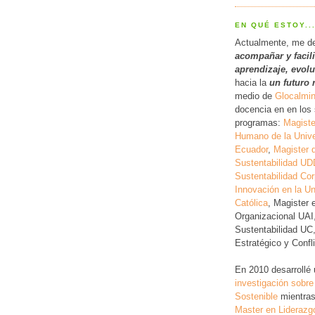
EN QUÉ ESTOY..
Actualmente, me d
acompañar y facil
a
prendizaje, evol
hacia la
un futuro 
medio de
Glocalmi
docencia en en los 
programas:
Magiste
Humano de la Unive
Ecuador
,
Magister 
Sustentabilidad UD
Sustentabilidad Cor
Innovación en la Un
Católica
, Magister 
Organizacional UAI
Sustentabilidad UC
Estratégico y Conf
En 2010 desarrollé
investigación
sobre
Sostenible
mientras
Master en Liderazg