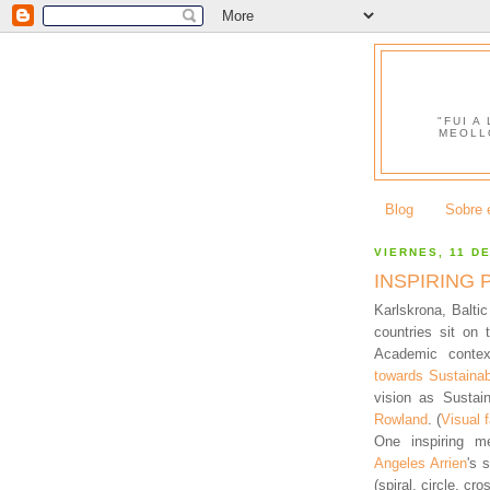
"FUI A
MEOLL
Blog
Sobre e
VIERNES, 11 D
INSPIRING 
Karlskrona, Balti
countries sit on 
Academic conte
towards Sustainabi
vision as Sustain
Rowland
. (
Visual f
One inspiring me
Angeles Arrien
's 
(spiral, circle, cr