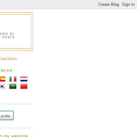
TODO EL
O HABÍA
Calendario
S BLOG
RO EN AMAZON