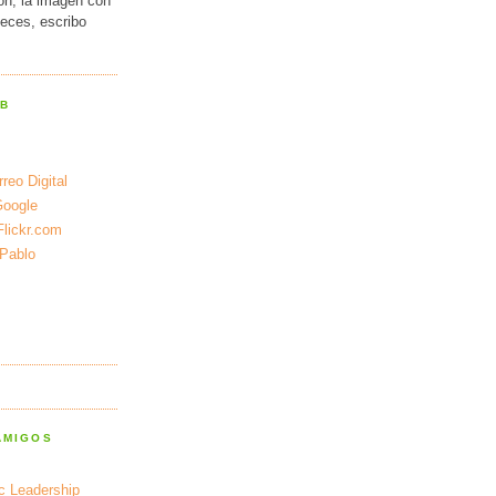
ión, la imagen con
veces, escribo
EB
reo Digital
Google
Flickr.com
 Pablo
AMIGOS
ic Leadership