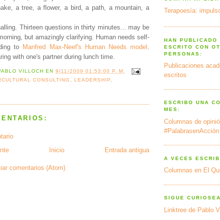
ake, a tree, a flower, a bird, a path, a mountain, a
Terapoesía: impulso
.
alling. Thirteen questions in thirty minutes... may be
morning, but amazingly clarifying. Human needs self-
HAN PUBLICADO
ding to
Manfred Max-Neef's Human Needs model
.
ESCRITO CON O
PERSONAS:
ring with one's partner during lunch time.
Publicaciones acad
PABLO VILLOCH
EN
9/11/2009 01:53:00 P. M.
escritos
RCULTURAL CONSULTING
,
LEADERSHIP
,
ESCRIBO UNA C
MES:
MENTARIOS:
Columnas de opinió
#PalabrasenAcción
tario
nte
Inicio
Entrada antigua
A VECES ESCRIB
iar comentarios (Atom)
Columnas en El Qu
SIGUE CURIOSE
Linktree de Pablo V