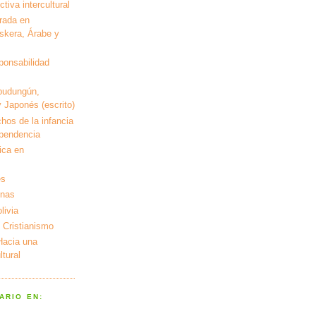
tiva intercultural
rada en
kera, Árabe y
ponsabilidad
pudungún,
 Japonés (escrito)
hos de la infancia
ependencia
ica en
es
enas
livia
 Cristianismo
 Hacia una
tural
ARIO EN: