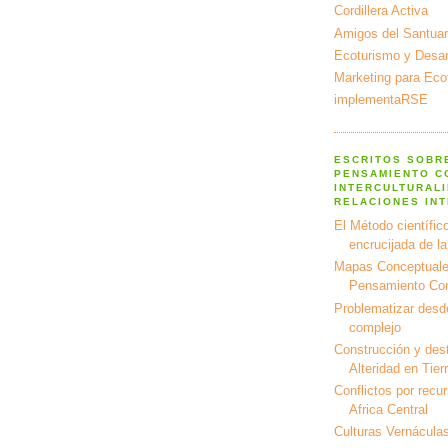
Cordillera Activa
Amigos del Santuar
Ecoturismo y Desarr
Marketing para Eco
implementaRSE
ESCRITOS SOBR
PENSAMIENTO C
INTERCULTURALI
RELACIONES IN
El Método científico
encrucijada de l
Mapas Conceptuale
Pensamiento Co
Problematizar desd
complejo
Construcción y dest
Alteridad en Tier
Conflictos por recu
Africa Central
Culturas Vernáculas