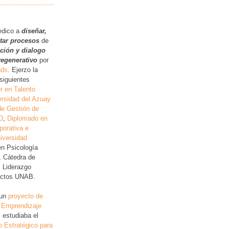
.
edico a
diseñar,
itar procesos
de
ución y dialogo
regenerativo
por
nds
. Ejerzo la
siguientes
r en Talento
rsidad del Azuay
de Gestión de
D
,
Diplomado en
porativa e
iversidad
en Psicología
, Cátedra de
, Liderazgo
lictos UNAB.
 un
proyecto de
 Emprendizaje
 estudiaba el
o Estratégico para