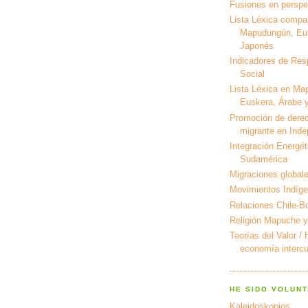
Fusiones en perspec
Lista Léxica compa
Mapudungún, Eus
Japonés
Indicadores de Res
Social
Lista Léxica en Ma
Euskera, Árabe y
Promoción de derec
migrante en Ind
Integración Energét
Sudamérica
Migraciones global
Movimientos Indíg
Relaciones Chile-Bo
Religión Mapuche y
Teorías del Valor /
economía intercul
HE SIDO VOLUNT
Kaleidoskopios