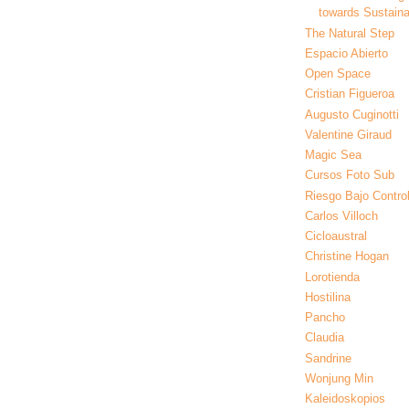
towards Sustainab
The Natural Step
Espacio Abierto
Open Space
Cristian Figueroa
Augusto Cuginotti
Valentine Giraud
Magic Sea
Cursos Foto Sub
Riesgo Bajo Contro
Carlos Villoch
Cicloaustral
Christine Hogan
Lorotienda
Hostilina
Pancho
Claudia
Sandrine
Wonjung Min
Kaleidoskopios