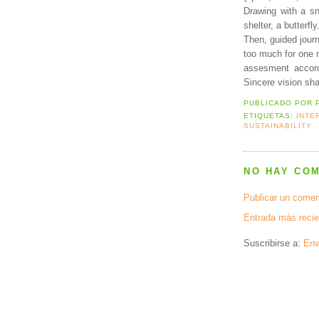
Drawing with a sn
shelter, a butterfly
Then, guided journ
too much for one 
assesment accor
Sincere vision sha
PUBLICADO POR
ETIQUETAS:
INTE
SUSTAINABILITY
NO HAY CO
Publicar un comen
Entrada más recie
Suscribirse a:
Env