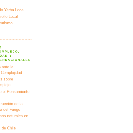
io Yerba Loca
ollo Local
turismo
E
OMPLEJO,
DAD Y
TERNACIONALES
 ante la
a Complejidad
s sobre
mplejo
e el Pensamiento
rucción de la
ra del Fuego
rsos naturales en
 de Chile