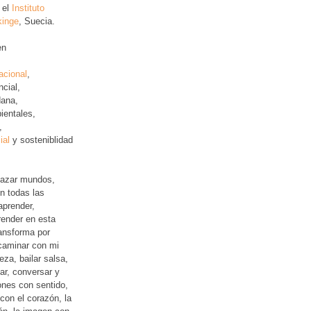
 el
Instituto
kinge
, Suecia.
en
acional
,
ncial
,
ana,
ientales,
,
ial
y sosteniblidad
lazar mundos,
n todas las
aprender,
ender en esta
ansforma por
 caminar con mi
leza, bailar salsa,
jar, conversar y
iones con sentido,
con el corazón, la