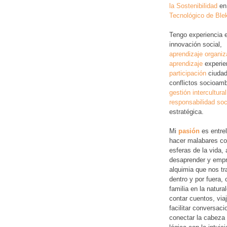
la Sostenibilidad
en
Tecnológico de Ble
Tengo experiencia 
innovación social,
aprendizaje organiz
aprendizaje
experie
participación
ciudad
conflictos socioamb
gestión intercultural
responsabilidad soc
estratégica.
Mi
pasión
es entre
hacer malabares co
esferas de la vida, 
desaprender y empr
alquimia que nos tr
dentro y por fuera,
familia en la natura
contar cuentos, via
facilitar conversac
conectar la cabeza 