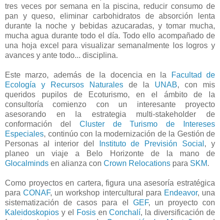
tres veces por semana en la piscina, reducir consumo de
pan y queso, eliminar carbohidratos de absorción lenta
durante la noche y bebidas azucaradas, y tomar mucha,
mucha agua durante todo el día. Todo ello acompañado de
una hoja excel para visualizar semanalmente los logros y
avances y ante todo... disciplina.
Este marzo, además de la docencia en la
Facultad de
Ecología y Recursos Naturales
de la
UNAB
, con mis
queridos pupilos de Ecoturismo, en el ámbito de la
consultoría comienzo con un interesante proyecto
asesorando en la estrategia multi-stakeholder de
conformación del
Cluster de Turismo de Intereses
Especiales
, continúo con la modernización de la Gestión de
Personas al interior del
Instituto de Previsión Social
, y
planeo un viaje a Belo Horizonte de la mano de
Glocalminds
en alianza con
Crown Relocations
para
SKM
.
Como proyectos en cartera, figura una asesoría estratégica
para
CONAF
, un workshop intercultural para
Endeavor
, una
sistematización de casos para el
GEF
, un proyecto con
Kaleidoskopios
y el
Fosis
en
Conchalí
, la diversificación de