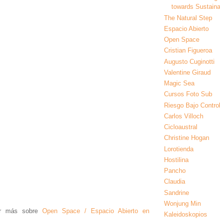
towards Sustainab
The Natural Step
Espacio Abierto
Open Space
Cristian Figueroa
Augusto Cuginotti
Valentine Giraud
Magic Sea
Cursos Foto Sub
Riesgo Bajo Contro
Carlos Villoch
Cicloaustral
Christine Hogan
Lorotienda
Hostilina
Pancho
Claudia
Sandrine
Wonjung Min
er más sobre
Open Space / Espacio Abierto en
Kaleidoskopios