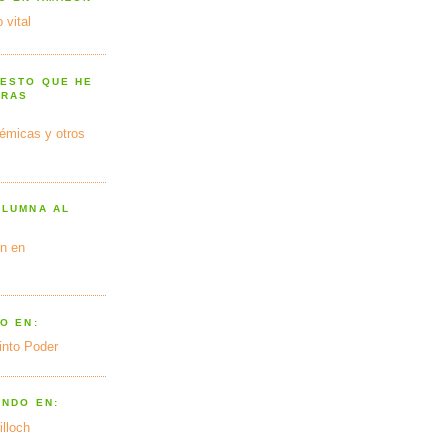
 vital
 ESTO QUE HE
TRAS
émicas y otros
OLUMNA AL
n en
O EN:
into Poder
ANDO EN:
illoch