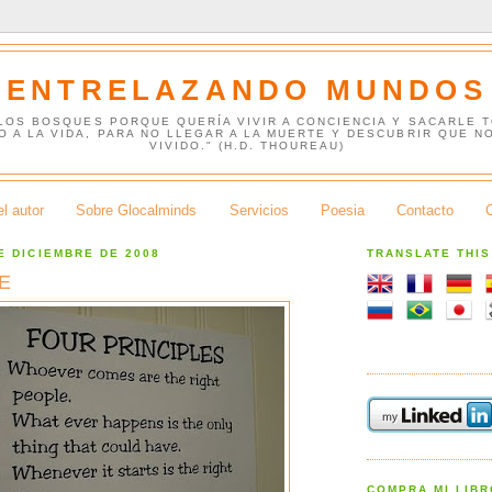
ENTRELAZANDO MUNDOS
 LOS BOSQUES PORQUE QUERÍA VIVIR A CONCIENCIA Y SACARLE 
O A LA VIDA, PARA NO LLEGAR A LA MUERTE Y DESCUBRIR QUE N
VIVIDO." (H.D. THOUREAU)
l autor
Sobre Glocalminds
Servicios
Poesia
Contacto
E DICIEMBRE DE 2008
TRANSLATE THI
E
COMPRA MI LIB