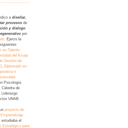
.
edico a
diseñar,
itar procesos
de
ución y dialogo
regenerativo
por
nds
. Ejerzo la
siguientes
r en Talento
rsidad del Azuay
de Gestión de
D
,
Diplomado en
porativa e
iversidad
en Psicología
, Cátedra de
, Liderazgo
lictos UNAB.
 un
proyecto de
 Emprendizaje
 estudiaba el
o Estratégico para