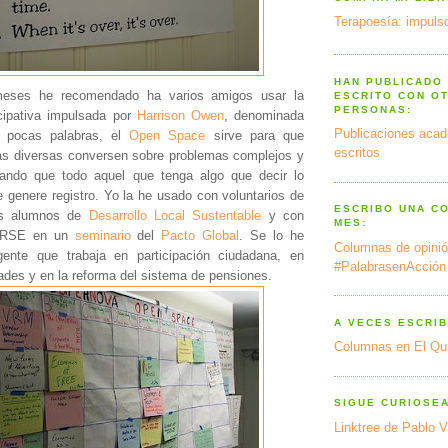
Terapoesía: impulso
HAN PUBLICADO
meses he recomendado ha varios amigos usar la
ESCRITO CON O
PERSONAS:
cipativa impulsada por
Harrison Owen
, denominada
Publicaciones acad
 pocas palabras, el
Open Space
sirve para que
escritos
as diversas conversen sobre problemas complejos y
itando que todo aquel que tenga algo que decir lo
 genere registro. Yo la he usado con voluntarios de
ESCRIBO UNA C
is alumnos de
Desarrollo Local Sustentable
y con
MES:
e RSE en un
seminario
del
Pacto Global
. Se lo he
Columnas de opinió
nte que trabaja en participación ciudadana, en
#PalabrasenAcción
ades y en la reforma del sistema de pensiones.
A VECES ESCRIB
Columnas en El Qu
SIGUE CURIOSE
Linktree de Pablo V