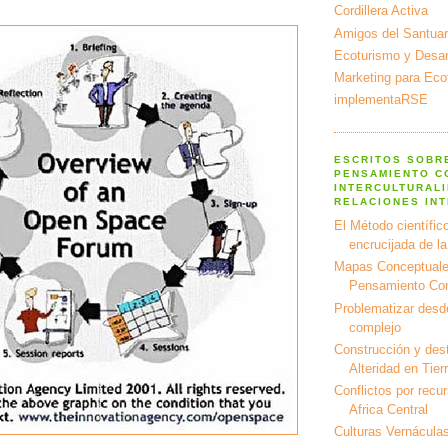
Cordillera Activa
Amigos del Santuar
Ecoturismo y Desarr
Marketing para Eco
implementaRSE
ESCRITOS SOBR
PENSAMIENTO C
INTERCULTURALI
RELACIONES IN
El Método científico
encrucijada de l
Mapas Conceptuale
Pensamiento Co
Problematizar desd
complejo
Construcción y dest
Alteridad en Tier
Conflictos por recu
Africa Central
Culturas Vernáculas