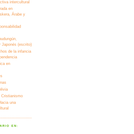
tiva intercultural
rada en
kera, Árabe y
ponsabilidad
pudungún,
 Japonés (escrito)
hos de la infancia
ependencia
ica en
es
enas
livia
 Cristianismo
 Hacia una
tural
ARIO EN: