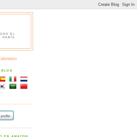
TODO EL
O HABÍA
Calendario
S BLOG
RO EN AMAZON