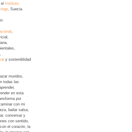
 el
Instituto
kinge
, Suecia.
en
acional
,
ncial
,
ana,
ientales,
,
ial
y sosteniblidad
lazar mundos,
n todas las
aprender,
ender en esta
ansforma por
 caminar con mi
leza, bailar salsa,
jar, conversar y
iones con sentido,
con el corazón, la