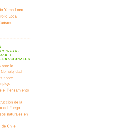
io Yerba Loca
ollo Local
turismo
E
OMPLEJO,
DAD Y
TERNACIONALES
 ante la
a Complejidad
s sobre
mplejo
e el Pensamiento
rucción de la
ra del Fuego
rsos naturales en
 de Chile