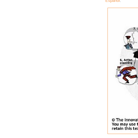
Español
.