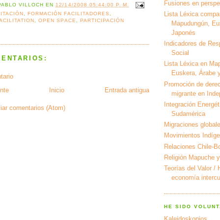
Fusiones en perspec
PABLO VILLOCH
EN
12/14/2008 05:44:00 P. M.
Lista Léxica compa
LITACIÓN
,
FORMACIÓN FACILITADORES
,
ACILITATION
,
OPEN SPACE
,
PARTICIPACIÓN
Mapudungún, Eus
Japonés
Indicadores de Res
Social
MENTARIOS:
Lista Léxica en Ma
Euskera, Árabe y
tario
Promoción de derec
nte
Inicio
Entrada antigua
migrante en Ind
Integración Energét
iar comentarios (Atom)
Sudamérica
Migraciones global
Movimientos Indíg
Relaciones Chile-Bo
Religión Mapuche y
Teorías del Valor /
economía intercul
HE SIDO VOLUNT
Kaleidoskopios