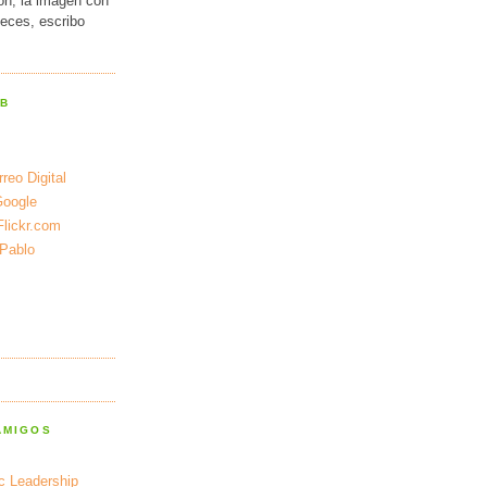
ión, la imagen con
veces, escribo
EB
reo Digital
Google
Flickr.com
 Pablo
AMIGOS
ic Leadership