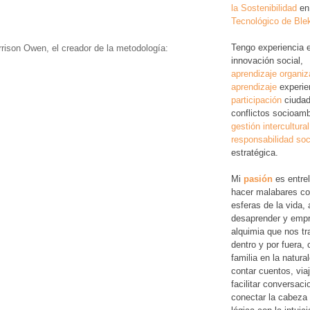
la Sostenibilidad
en
Tecnológico de Ble
Tengo experiencia 
rrison Owen, el creador de la metodología:
innovación social,
aprendizaje organiz
aprendizaje
experie
participación
ciudad
conflictos socioamb
gestión intercultural
responsabilidad soc
estratégica.
Mi
pasión
es entre
hacer malabares co
esferas de la vida, 
desaprender y empr
alquimia que nos tr
dentro y por fuera,
familia en la natura
contar cuentos, via
facilitar conversac
conectar la cabeza 