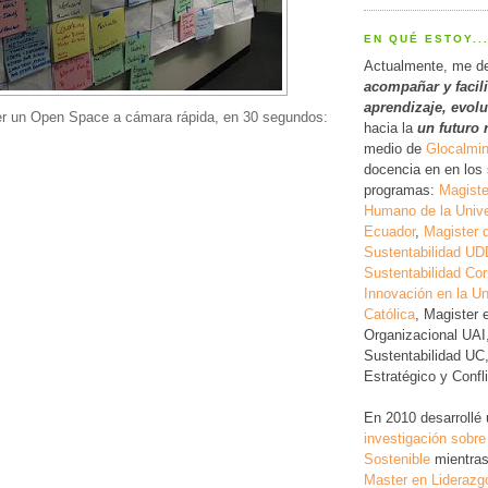
EN QUÉ ESTOY..
Actualmente, me d
acompañar y facil
a
prendizaje, evol
er un Open Space a cámara rápida, en 30 segundos:
hacia la
un futuro 
medio de
Glocalmi
docencia en en los 
programas:
Magiste
Humano de la Unive
Ecuador
,
Magister 
Sustentabilidad UD
Sustentabilidad Cor
Innovación en la Un
Católica
, Magister 
Organizacional UAI
Sustentabilidad UC
Estratégico y Conf
En 2010 desarrollé
investigación
sobre
Sostenible
mientras
Master en Liderazg