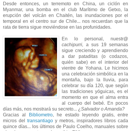
Desde entonces, un terremoto en China, un ciclón en
Myanmar, una bomba en el club Marítimo de Getxo, la
erupción del volcán en Chaitén, las inundaciones por el
temporal en el centro sur de Chile... nos recuerdan que la
rata de tierra sigue moviéndose en las profunidades.
En lo personal, nuestr@
cachipurri,
a sus 19 semanas
sigue creciendo y aprendiendo
a dar pataditas (o codazos,
quién sabe) en el interior del
vientre de Yohana. Le hicimos
una celebración simbólica en la
montaña, bajo la lluvia, para
celebrar su día 120, que según
las tradiciones yóguicas, es el
momento en que el alma entra
al cuerpo del bebé. En pocos
días más, nos mostrará su secreto...
¿Salvador o Amanda?
Gracias al
Bibliometro
, he estado leyendo gratis, entre
micros del
transantiago
y metros, inspiradores libros cada
quince días... los últimos de Paulo Coelho, manuales sobre