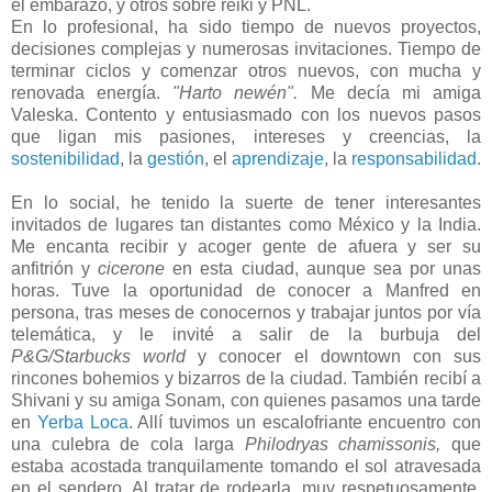
el embarazo, y otros sobre reiki y PNL.
En lo profesional, ha sido tiempo de nuevos proyectos,
decisiones complejas y numerosas invitaciones. Tiempo de
terminar ciclos y comenzar otros nuevos, con mucha y
renovada energía.
"Harto newén".
Me decía mi amiga
Valeska. Contento y entusiasmado con los nuevos pasos
que ligan mis pasiones, intereses y creencias, la
sostenibilidad
, la
gestión
, el
aprendizaje
, la
responsabilidad
.
En lo social, he tenido la suerte de tener interesantes
invitados de lugares tan distantes como México y la India.
Me encanta recibir y acoger gente de afuera y ser su
anfitrión y
cicerone
en esta ciudad, aunque sea por unas
horas. Tuve la oportunidad de conocer a Manfred en
persona, tras meses de conocernos y trabajar juntos por vía
telemática, y le invité a salir de la burbuja del
P&G/Starbucks world
y conocer el downtown con sus
rincones bohemios y bizarros de la ciudad. También recibí a
Shivani y su amiga Sonam, con quienes pasamos una tarde
en
Yerba Loca
. Allí tuvimos un escalofriante encuentro con
una culebra de cola larga
Philodryas chamissonis,
que
estaba acostada tranquilamente tomando el sol atravesada
en el sendero. Al tratar de rodearla, muy respetuosamente,