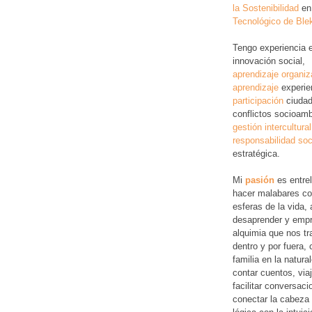
la Sostenibilidad
en
Tecnológico de Ble
Tengo experiencia 
innovación social,
aprendizaje organiz
aprendizaje
experie
participación
ciudad
conflictos socioamb
gestión intercultural
responsabilidad soc
estratégica.
Mi
pasión
es entre
hacer malabares co
esferas de la vida, 
desaprender y empr
alquimia que nos tr
dentro y por fuera,
familia en la natura
contar cuentos, via
facilitar conversac
conectar la cabeza 