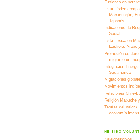
Fusiones en perspec
Lista Léxica compa
Mapudungún, Eus
Japonés
Indicadores de Res
Social
Lista Léxica en Ma
Euskera, Árabe y
Promoción de derec
migrante en Ind
Integración Energét
Sudamérica
Migraciones global
Movimientos Indíg
Relaciones Chile-Bo
Religión Mapuche y
Teorías del Valor /
economía intercul
HE SIDO VOLUNT
Kaleidoskopios