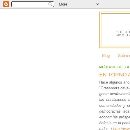
"FUI A
MEOLL
Blog
Sobre e
MIÉRCOLES, 23
EN TORNO 
Hace algunos años
"Grassroots devel
gente desfavoreci
las condiciones s
comunidades y so
democracias sost
economías prósper
énfasis en la part
redes. (
http://ww