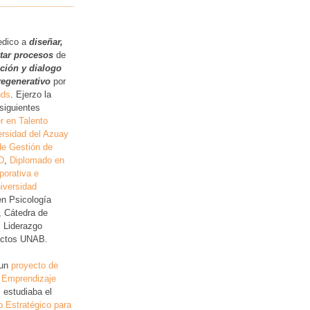
.
edico a
diseñar,
itar procesos
de
ución y dialogo
regenerativo
por
nds
. Ejerzo la
siguientes
r en Talento
rsidad del Azuay
de Gestión de
D
,
Diplomado en
porativa e
iversidad
en Psicología
, Cátedra de
, Liderazgo
lictos UNAB.
 un
proyecto de
 Emprendizaje
 estudiaba el
o Estratégico para