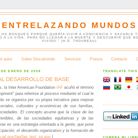
ENTRELAZANDO MUNDOS
 LOS BOSQUES PORQUE QUERÍA VIVIR A CONCIENCIA Y SACARLE 
O A LA VIDA, PARA NO LLEGAR A LA MUERTE Y DESCUBRIR QUE N
VIVIDO." (H.D. THOUREAU)
l autor
Sobre Glocalminds
Servicios
Poesia
Contacto
 DE ENERO DE 2008
TRANSLATE THI
AL DESARROLLO DE BASE
, la Inter American Foundation
IAF
acuñó el término
opment" para referirse al
proceso mediante el cual le
da se organiza por su propia iniciativa para mejorar
ociales, culturales y económicas de sus familias,
ciedades. El concepto asume que la clave de las
enibles, de las sociedades equitativas y de las
as es una estrategia orientada a la gente, que pone
icipación, el desarrollo organizativo y la formación de
w.iaf.gov/faq/faq_text_sp.asp
)
COMPRA MI LIB