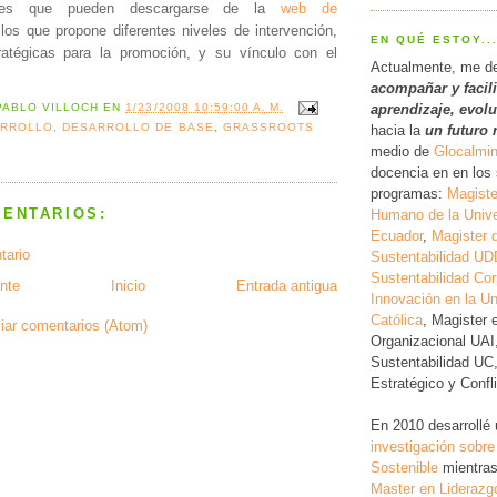
ales que pueden descargarse de la
web de
 los que propone diferentes niveles de intervención,
EN QUÉ ESTOY..
tratégicas para la promoción, y su vínculo con el
Actualmente, me d
acompañar y facil
a
prendizaje, evol
PABLO VILLOCH
EN
1/23/2008 10:59:00 A. M.
ARROLLO
,
DESARROLLO DE BASE
,
GRASSROOTS
hacia la
un futuro 
medio de
Glocalmi
docencia en en los 
programas:
Magiste
MENTARIOS:
Humano de la Unive
Ecuador
,
Magister 
tario
Sustentabilidad UD
Sustentabilidad Cor
nte
Inicio
Entrada antigua
Innovación en la Un
Católica
, Magister 
iar comentarios (Atom)
Organizacional UAI
Sustentabilidad UC
Estratégico y Conf
En 2010 desarrollé
investigación
sobre
Sostenible
mientras
Master en Liderazg