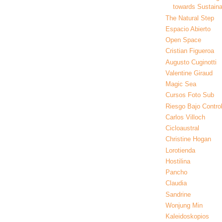
towards Sustainab
The Natural Step
Espacio Abierto
Open Space
Cristian Figueroa
Augusto Cuginotti
Valentine Giraud
Magic Sea
Cursos Foto Sub
Riesgo Bajo Contro
Carlos Villoch
Cicloaustral
Christine Hogan
Lorotienda
Hostilina
Pancho
Claudia
Sandrine
Wonjung Min
Kaleidoskopios