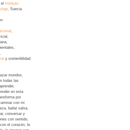
 el
Instituto
kinge
, Suecia.
en
acional
,
ncial
,
ana,
ientales,
,
ial
y sosteniblidad
lazar mundos,
n todas las
aprender,
ender en esta
ansforma por
 caminar con mi
leza, bailar salsa,
jar, conversar y
iones con sentido,
con el corazón, la