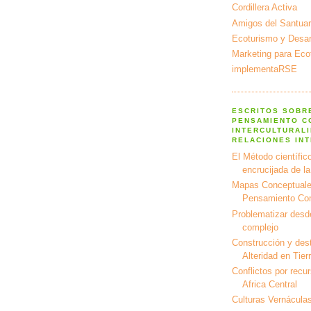
Cordillera Activa
Amigos del Santuar
Ecoturismo y Desarr
Marketing para Eco
implementaRSE
ESCRITOS SOBR
PENSAMIENTO C
INTERCULTURALI
RELACIONES IN
El Método científico
encrucijada de l
Mapas Conceptuale
Pensamiento Co
Problematizar desd
complejo
Construcción y dest
Alteridad en Tier
Conflictos por recu
Africa Central
Culturas Vernáculas