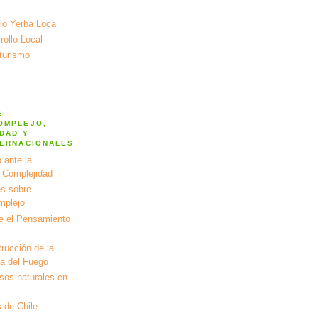
io Yerba Loca
ollo Local
turismo
E
OMPLEJO,
DAD Y
TERNACIONALES
 ante la
a Complejidad
s sobre
mplejo
e el Pensamiento
rucción de la
ra del Fuego
rsos naturales en
 de Chile