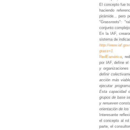
El concepto fue t
haciendo referen
pirámide... pero 
"Grassroots": "r
conjunto complejo 
En la IAF, crear
sistema de indica
http://www.iaf.go
grass=1
RedEamérica
, re
por IAF, define e
y organizaciones
definir colectivam
acción más viable
ejecutar programa
Esta capacidad o
grupos de base se
y renueven const
orientación de lo
Interesante refle
el concepto al rol
parte, el consulto