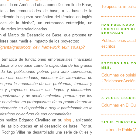
raducido en América Latina como Desarrollo de Base,
Terapoesía: impulso
cia a las comunidades de base, a la base de la
perdiendo la riqueza semántica del término en inglés
aíces de la hierba", un entramado entretejido, un
HAN PUBLICADO
de redes interrelacionadas.
ESCRITO CON O
PERSONAS:
on el Marco de Desarrollo de Base, que propone un
Publicaciones acad
dores para medir el impacto de los proyectos:
escritos
v/grants/grassroots_dev_framework_text_sp.asp?
d temática de fundaciones empresariales financiada
ESCRIBO UNA C
l desarrollo de base como
la capacidad de los grupos
MES:
 de las poblaciones pobres para auto convocarse,
Columnas de opinió
ente sus necesidades, identificar las alternativas de
#PalabrasenAcción
s para la superación de sus problemas, formular y
s y proyectos, evaluar sus logros y dificultades.
rganizativa y de acción colectiva permite que los
A VECES ESCRIB
 conviertan en protagonistas de su propio desarrollo
Columnas en El Qu
antemente su disposición a
seguir participando en la
s destinos colectivos de sus comunidades.
xión realiza Edgardo Civallero en su
blog
, aplicando
SIGUE CURIOSE
 de las bibliotecas en el desarrollo de base. Por su
Linktree de Pablo V
r Rodrigo Villar ha desarrollado una serie de útiles y