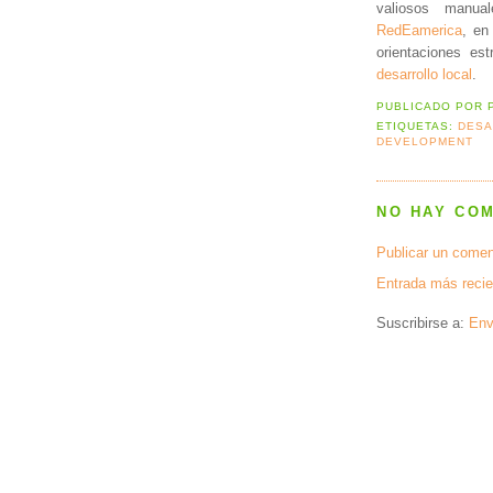
valiosos manu
RedEamerica
, en
orientaciones es
desarrollo local
.
PUBLICADO POR
ETIQUETAS:
DES
DEVELOPMENT
NO HAY CO
Publicar un comen
Entrada más recie
Suscribirse a:
Env