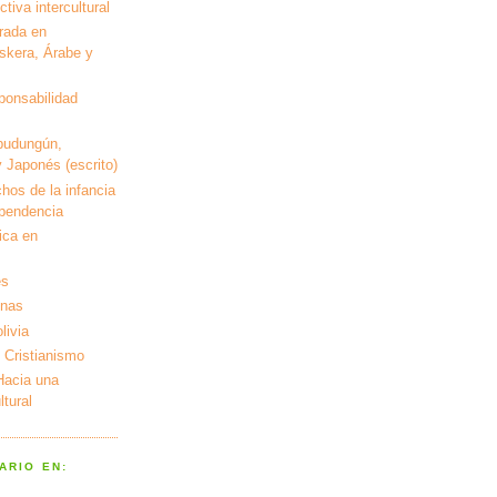
tiva intercultural
rada en
kera, Árabe y
ponsabilidad
pudungún,
 Japonés (escrito)
hos de la infancia
ependencia
ica en
es
enas
livia
 Cristianismo
 Hacia una
tural
ARIO EN: