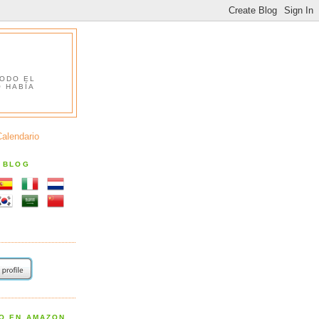
TODO EL
O HABÍA
Calendario
S BLOG
RO EN AMAZON