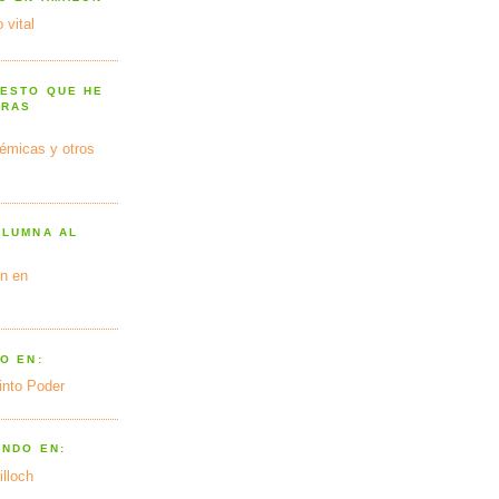
 vital
 ESTO QUE HE
TRAS
émicas y otros
OLUMNA AL
n en
O EN:
into Poder
ANDO EN:
illoch