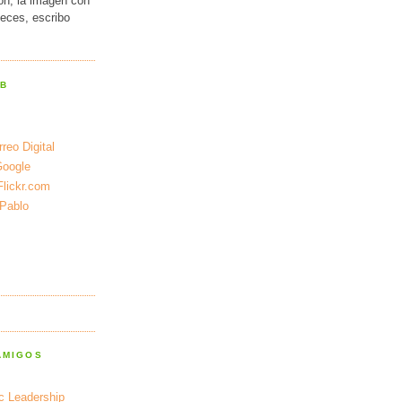
ión, la imagen con
veces, escribo
EB
reo Digital
Google
Flickr.com
 Pablo
AMIGOS
ic Leadership